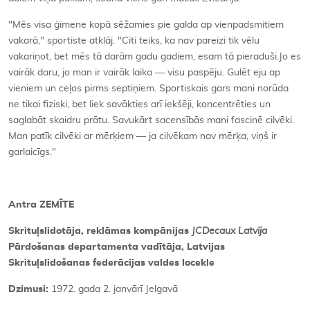
"Mēs visa ģimene kopā sēžamies pie galda ap vienpadsmitiem
vakarā," sportiste atklāj. "Citi teiks, ka nav pareizi tik vēlu
vakariņot, bet mēs tā darām gadu gadiem, esam tā pieraduši.Jo es
vairāk daru, jo man ir vairāk laika — visu paspēju. Gulēt eju ap
vieniem un ceļos pirms septiņiem. Sportiskais gars mani norūda
ne tikai fiziski, bet liek savākties arī iekšēji, koncentrēties un
saglabāt skaidru prātu. Savukārt sacensībās mani fascinē cilvēki.
Man patīk cilvēki ar mērķiem — ja cilvēkam nav mērķa, viņš ir
garlaicīgs."
Antra ZEMĪTE
Skrituļslidotāja, reklāmas kompānijas
JCDecaux Latvija
Pārdošanas departamenta vadītāja, Latvijas
Skrituļslidošanas federācijas valdes locekle
Dzimusi:
1972. gada 2. janvārī Jelgavā