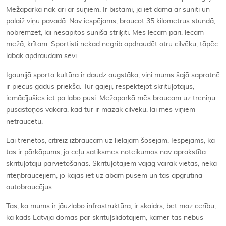
Mežaparkā nāk arī ar suņiem. Ir bīstami, ja iet dāma ar sunīti un
palaiž viņu pavadā. Nav iespējams, braucot 35 kilometrus stundā,
nobremzēt, lai nesapītos sunīša striķītī. Mēs lecam pāri, lecam
mežā, krītam. Sportisti nekad negrib apdraudēt otru cilvēku, tāpēc
labāk apdraudam sevi.
Igaunijā sporta kultūra ir daudz augstāka, viņi mums šajā sapratnē
ir piecus gadus priekšā. Tur gājēji, respektējot skrituļotājus,
iemācījušies iet pa labo pusi. Mežaparkā mēs braucam uz treniņu
pusastoņos vakarā, kad tur ir mazāk cilvēku, lai mēs viņiem
netraucētu.
Lai trenētos, citreiz izbraucam uz lielajām šosejām. Iespējams, ka
tas ir pārkāpums, jo ceļu satiksmes noteikumos nav aprakstīta
skrituļotāju pārvietošanās. Skrituļotājiem vajag vairāk vietas, nekā
riteņbraucējiem, jo kājas iet uz abām pusēm un tas apgrūtina
autobraucējus.
Tas, ka mums ir jāuzlabo infrastruktūra, ir skaidrs, bet maz cerību,
ka kāds Latvijā domās par skrituļslidotājiem, kamēr tas nebūs