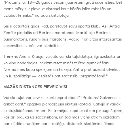
"Protams, ar 18—25 gadus vecām jaunietēm grūti sacensties, bet
mans mērķis ir pieveikt distanci kaut kādās laika robežās un
uzlabot tehniku," norāda skrituļotāja.
Šis ir ceturtais gads, kad, pārstāvot savu sporta klubu
Asi
, Antra
Zemīte piedalās arī Berlīnes maratonos. Martā bija Berlīnes
pusmaratons, rudenī būs maratons. Vācijā ir arī citas interesantas
sacensības, kurās var piedalīties.
Treneris Andris Krauja, vaicāts var skrituļslidotāju, ilgi uzskaita, ar
ko viņa nodarbojas, neaizmirstot minēt teātra apmeklēšanu.
"Ziemā mēs kopā spēlējam arī hokeju. Antra prot aizraut cilvēkus
un ir izpalīdzīga — iesaistās pat sacensību organizēšanā."
MAZĀS DISTANCES PIEVEIC VISI
Vai skrituļot var cilvēks, kurš neprot slidot? "Protams! Galvenais ir
gribēt darīt," apgalvo pieredzējusī skrituļslidotāja."Latvijā ir vairāki
skrituļslidošanas treneri. Es trenējos kopā ar citiem pieaugušajiem,
kas arī braukā uz sacensībām, un tad mēs viens otram aizrādām
par kļūdām, runājam par stratēģiju distancē, skatāmies filmas.