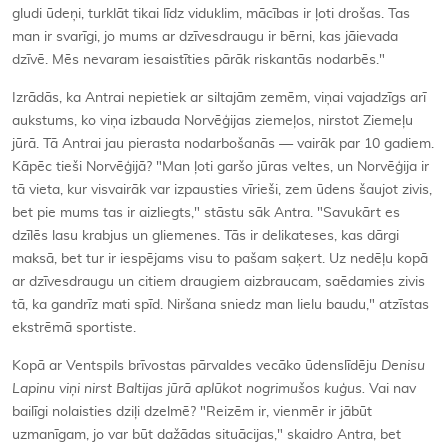
gludi ūdeņi, turklāt tikai līdz viduklim, mācības ir ļoti drošas. Tas
man ir svarīgi, jo mums ar dzīvesdraugu ir bērni, kas jāievada
dzīvē. Mēs nevaram iesaistīties pārāk riskantās nodarbēs."
Izrādās, ka Antrai nepietiek ar siltajām zemēm, viņai vajadzīgs arī
aukstums, ko viņa izbauda Norvēģijas ziemeļos, nirstot Ziemeļu
jūrā. Tā Antrai jau pierasta nodarbošanās — vairāk par 10 gadiem.
Kāpēc tieši Norvēģijā? "Man ļoti garšo jūras veltes, un Norvēģija ir
tā vieta, kur visvairāk var izpausties vīrieši, zem ūdens šaujot zivis,
bet pie mums tas ir aizliegts," stāstu sāk Antra. "Savukārt es
dzīlēs lasu krabjus un gliemenes. Tās ir delikateses, kas dārgi
maksā, bet tur ir iespējams visu to pašam saķert. Uz nedēļu kopā
ar dzīvesdraugu un citiem draugiem aizbraucam, saēdamies zivis
tā, ka gandrīz mati spīd. Niršana sniedz man lielu baudu," atzīstas
ekstrēmā sportiste.
Kopā ar Ventspils brīvostas pārvaldes vecāko ūdenslīdēju
Denisu
Lapinu viņi nirst Baltijas jūrā aplūkot nogrimušos kuģus.
Vai nav
bailīgi nolaisties dziļi dzelmē? "Reizēm ir, vienmēr ir jābūt
uzmanīgam, jo var būt dažādas situācijas," skaidro Antra, bet