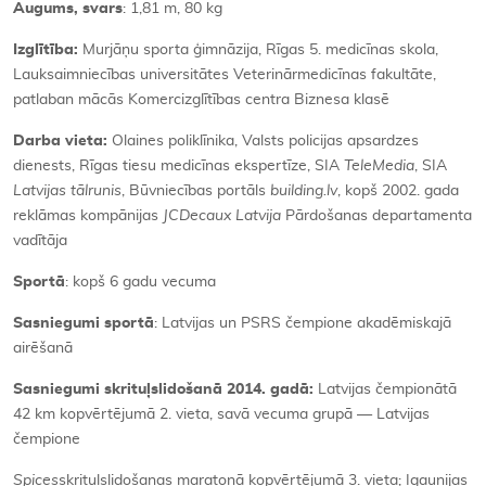
Augums, svars
: 1,81 m, 80 kg
Izglītība:
Murjāņu sporta ģimnāzija, Rīgas 5. medicīnas skola,
Lauksaimniecības universitātes Veterinārmedicīnas fakultāte,
patlaban mācās Komercizglītības centra Biznesa klasē
Darba vieta:
Olaines poliklīnika, Valsts policijas apsardzes
dienests, Rīgas tiesu medicīnas ekspertīze, SIA
TeleMedia
, SIA
Latvijas tālrunis
, Būvniecības portāls
building.lv
, kopš 2002. gada
reklāmas kompānijas
JCDecaux Latvija
Pārdošanas departamenta
vadītāja
Sportā
: kopš 6 gadu vecuma
Sasniegumi sportā
: Latvijas un PSRS čempione akadēmiskajā
airēšanā
Sasniegumi skrituļslidošanā 2014. gadā:
Latvijas čempionātā
42 km kopvērtējumā 2. vieta, savā vecuma grupā — Latvijas
čempione
Spices
skrituļslidošanas maratonā kopvērtējumā 3. vieta; Igaunijas