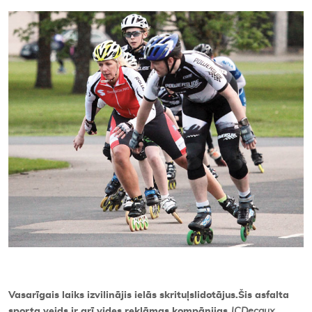
Kontakti
Vasarīgais laiks izvilinājis ielās skrituļslidotājus.
Šis asfalta
sporta veids ir arī vides reklāmas kompānijas
JCDecaux