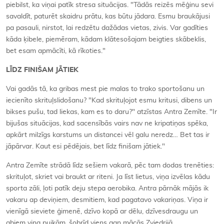
piebilst, ka viņai patīk stresa situācijas. "Tādās reizēs mēģinu sevi
savaldīt, paturēt skaidru prātu, kas būtu jādara. Esmu braukājusi
pa pasauli, nirstot, lai redzētu dažādas vietas, zivis. Var gadīties
kāda ķibele, piemēram, kādam klātesošajam beigties skābeklis,
bet esam apmācīti, kā rīkoties."
LĪDZ FINIŠAM JĀTIEK
Vai gadās tā, ka gribas mest pie malas to trako sportošanu un
iecienīto skrituļslidošanu? "Kad skrituļojot esmu kritusi, dibens un
bikses pušu, tad liekas, kam es to daru?" atzīstas Antra Zemīte. "Ir
bijušas situācijas, kad sacensībās vairs nav ne kripatiņas spēka,
apkārt milzīgs karstums un distancei vēl galu neredz… Bet tas ir
jāpārvar. Kaut esi pēdējais, bet līdz finišam jātiek."
Antra Zemīte strādā līdz sešiem vakarā, pēc tam dodas trenēties:
skrituļot, skriet vai braukt ar riteni. Ja līst lietus, viņa izvēlas kādu
sporta zāli, ļoti patīk deju stepa aerobika. Antra pārnāk mājās ik
vakaru ap deviņiem, desmitiem, kad pagatavo vakariņas. Viņa ir
vienīgā sieviete ģimenē, dzīvo kopā ar dēlu, dzīvesdraugu un
abiem viņa puikām, šobrīd viens gan mācās Zviedrijā.