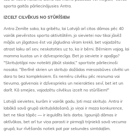
sporta gaitās pārliecinājusies Antra.
IZCELT CILVĒKUS NO STŪRĪŠIEM
Antra Zemīte saka, ka gribētu, lai Latvijā arī citas dāmas pēc 40
vairāk pievērstos sporta aktivitātēm, jo sievietei nav tikai jāsēž
mājās un jāgatavo ēst vai jāgludina vīram krekli, bet vajadzētu
atrast laiku arī sev, neskatoties uz to, ka ir bērni. Bērniem vajag, lai
mamma kustas un ir dzīvespriecīga. Bet ja sieviete ir apaļīga?
"Skrituļotājai nav noteikti jābūt slaidai," sportiste pārliecinoši
nosaka. "Berlīnē skrien un skrituļo dažādas miesasbūves cilvēki un
dara to bez kompleksiem. Es nemēru cilvēku pēc resnuma vai
tievuma, galvenais ir dzīvesprieks un neierakties sevī, bet iet un
darīt. Kā smejies, vajadzētu cilvēkus izcelt no stūrīšiem!"
Latvijā sievietes, kurām ir vairāk gadu, ļoti maz skrituļo. Antra ir
labākā savā grupā skrituļslidošanā, jo viņai ir maza konkurence,
bet ne tikai tāpēc — ir ieguldīts liels darbs. Igaunijā dāmas ir
aktīvākas, bet arī tur viņa parasti ir pirmajā trijniekā savā vecuma
grupā, kur rīvēšanās notiek pat par sekundes simtdaļām.