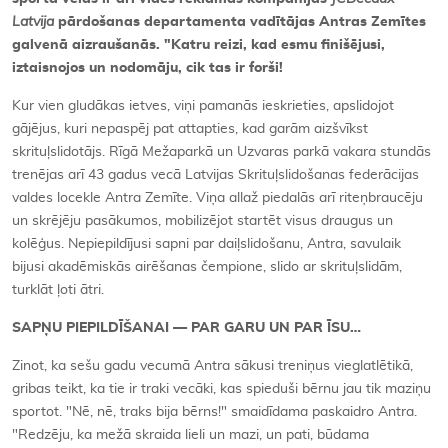
Latvija
pārdošanas departamenta vadītājas Antras Zemītes
galvenā aizraušanās. "Katru reizi, kad esmu finišējusi,
iztaisnojos un nodomāju, cik tas ir forši!
Kur vien gludākas ietves, viņi pamanās ieskrieties, apslidojot
gājējus, kuri nepaspēj pat attapties, kad garām aizšvīkst
skrituļslidotājs. Rīgā Mežaparkā un Uzvaras parkā vakara stundās
trenējas arī 43 gadus vecā Latvijas Skrituļslidošanas federācijas
valdes locekle Antra Zemīte. Viņa allaž piedalās arī riteņbraucēju
un skrējēju pasākumos, mobilizējot startēt visus draugus un
kolēģus. Nepiepildījusi sapni par daiļslidošanu, Antra, savulaik
bijusi akadēmiskās airēšanas čempione, slido ar skrituļslidām,
turklāt ļoti ātri.
SAPŅU PIEPILDĪŠANAI — PAR GARU UN PAR ĪSU…
Zinot, ka sešu gadu vecumā Antra sākusi treniņus vieglatlētikā,
gribas teikt, ka tie ir traki vecāki, kas spieduši bērnu jau tik maziņu
sportot. "Nē, nē, traks bija bērns!" smaidīdama paskaidro Antra.
"Redzēju, ka mežā skraida lieli un mazi, un pati, būdama