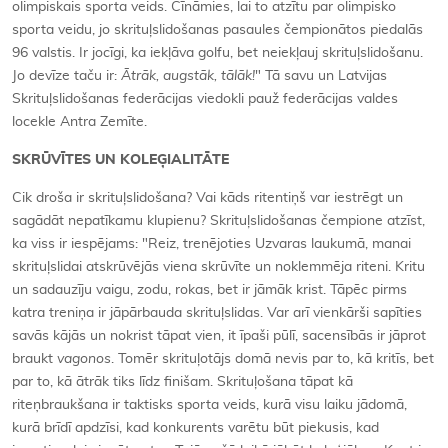
olimpiskais sporta veids. Cīnāmies, lai to atzītu par olimpisko
sporta veidu, jo skrituļslidošanas pasaules čempionātos piedalās
96 valstis. Ir jocīgi, ka iekļāva golfu, bet neiekļauj skrituļslidošanu.
Jo devīze taču ir:
Ātrāk, augstāk, tālāk!
" Tā savu un Latvijas
Skrituļslidošanas federācijas viedokli pauž federācijas valdes
locekle Antra Zemīte.
SKRŪVĪTES UN KOLEĢIALITĀTE
Cik droša ir skrituļslidošana? Vai kāds ritentiņš var iestrēgt un
sagādāt nepatīkamu klupienu? Skrituļslidošanas čempione atzīst,
ka viss ir iespējams: "Reiz, trenējoties Uzvaras laukumā, manai
skrituļslidai atskrūvējās viena skrūvīte un noklemmēja riteni. Kritu
un sadauzīju vaigu, zodu, rokas, bet ir jāmāk krist. Tāpēc pirms
katra treniņa ir jāpārbauda skrituļslidas. Var arī vienkārši sapīties
savās kājās un nokrist tāpat vien, it īpaši pūlī, sacensībās ir jāprot
braukt
vagonos
. Tomēr skrituļotājs domā nevis par to, kā kritīs, bet
par to, kā ātrāk tiks līdz finišam. Skrituļošana tāpat kā
riteņbraukšana ir taktisks sporta veids, kurā visu laiku jādomā,
kurā brīdī apdzīsi, kad konkurents varētu būt piekusis, kad