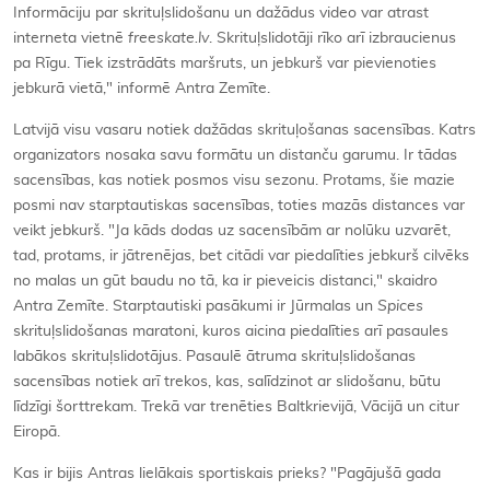
Informāciju par skrituļslidošanu un dažādus video var atrast
interneta vietnē
freeskate.lv
. Skrituļslidotāji rīko arī izbraucienus
pa Rīgu. Tiek izstrādāts maršruts, un jebkurš var pievienoties
jebkurā vietā," informē Antra Zemīte.
Latvijā visu vasaru notiek dažādas skrituļošanas sacensības. Katrs
organizators nosaka savu formātu un distanču garumu. Ir tādas
sacensības, kas notiek posmos visu sezonu. Protams, šie mazie
posmi nav starptautiskas sacensības, toties mazās distances var
veikt jebkurš. "Ja kāds dodas uz sacensībām ar nolūku uzvarēt,
tad, protams, ir jātrenējas, bet citādi var piedalīties jebkurš cilvēks
no malas un gūt baudu no tā, ka ir pieveicis distanci," skaidro
Antra Zemīte. Starptautiski pasākumi ir Jūrmalas un
Spices
skrituļslidošanas maratoni, kuros aicina piedalīties arī pasaules
labākos skrituļslidotājus. Pasaulē ātruma skrituļslidošanas
sacensības notiek arī trekos, kas, salīdzinot ar slidošanu, būtu
līdzīgi šorttrekam. Trekā var trenēties Baltkrievijā, Vācijā un citur
Eiropā.
Kas ir bijis Antras lielākais sportiskais prieks? "Pagājušā gada