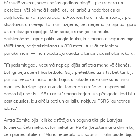
bērnudārzniece, savos sešos gadiņos piegāju pie trenera un
pieteicos. Vēl pirmajā klasītē ļoti, ļoti gribēju nodarboties ar
daiļslidošanu vai sporta dejām. Atceros, kā ar slidām stāvēju pie
slidotavas un cerēju, ka mani uzņems, bet neņēma, jo biju par garu
un arī diezgan apaļīga. Man sāpēja sirsniņa, ka netiku
daiļslidošanā, tāpēc paliku vieglatlētikā, kur manas disciplīnas bija
tāllēkšana, barjerskriešana un 800 metri, turklāt ar labiem
panākumiem — man piederēja daudzi Olaines vidusskolas rekordi.
Trīspadsmit gadu vecumā nepiepildījās arī otra mana vēlēšanās.
Ļoti gribēju spēlēt basketbolu. Gāju pieteikties uz
TTT
, bet tur biju
par īsu. Vecākā māsa nodarbojās ar akadēmisko airēšanu, viņa
mani ievilka šajā sporta veidā, tomēr arī airēšanai trīspadsmit
gados biju par īsu. Sāku ar stūrmaņa karjeru un pēc gada, kad biju
pastiepusies, jau airēju pati un ar laiku nokļuvu PSRS jaunatnes
izlasē."
Antra Zemīte bija lieliska airētāja un paguva tikt pie Latvijas
(divniekā, četriniekā, astoņniekā) un PSRS (bezstūrmaņa divniekā)
čempiones tituliem. "Mans nepiepildītais sapnis — olimpiāde, biju