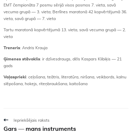
EMT čempionāta 7 posmu sērijā visos posmos 7. vieta, savā
vecuma grupā — 3. vieta; Berlīnes maratonā 42 kopvērtējumā 36.
vieta, savā grupā — 7. vieta
Tartu maratonā kopvērtējumā 13. vieta, savā vecuma grupā — 2.
vieta
Treneris
: Andris Krauja
Ģimenes stāvoklis
: ir dzīvesdraugs, dēls Kaspars Klibiķis — 21
gads
Vaļasprieki
: ceļošana, teātris, literatūra, niršana, veikbords, kalnu
slēpošana, hokejs, riteņbraukšana, kaitošana
Iepriekšējais raksts
Gars — mans instruments