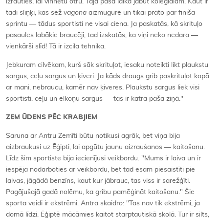
izrauties, lai vinnētu otru. Tajā pašā laikā jābūt koleģiālam. Kaut ir
tādi sliņķi, kas sēž
vagona
aizmugurē un tikai prāto par finiša
sprintu — tādus sportisti ne visai ciena. Ja paskatās, kā skrituļo
pasaules labākie braucēji, tad izskatās, ka viņi neko nedara —
vienkārši slīd! Tā ir izcila tehnika.
Jebkuram cilvēkam, kurš sāk skrituļot, iesaku noteikti likt plaukstu
sargus, ceļu sargus un ķiveri. Ja kāds draugs grib paskrituļot kopā
ar mani, nebraucu, kamēr nav ķiveres. Plaukstu sargus liek visi
sportisti, ceļu un elkoņu sargus — tas ir katra paša ziņā."
ZEM ŪDENS PĒC KRABJIEM
Saruna ar Antru Zemīti būtu notikusi agrāk, bet viņa bija
aizbraukusi uz Ēģipti, lai apgūtu jaunu aizraušanos — kaitošanu.
Līdz šim sportiste bija iecienījusi veikbordu. "Mums ir laiva un ir
iespēja nodarboties ar veikbordu, bet tad esam piesaistīti pie
laivas, jāgādā benzīns, kaut kur jābrauc, tas viss ir sarežģīti.
Pagājušajā gadā nolēmu, ka gribu pamēģināt kaitošanu." Šie
sporta veidi ir ekstrēmi. Antra skaidro: "Tas nav tik ekstrēmi, ja
domā līdzi. Ēģiptē mācāmies kaitot starptautiskā skolā. Tur ir silts,