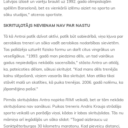
Latvijas izlasē un varēju braukt uz 1992. gada olimpiskajām
spēlēm Barselonā, bet es vienkārši izlēmu aiziet no sporta un
sāku studijas," atceras sportiste.
SKRITUĻOTĀJS NEVIENAM NAV PAR NASTU
Tā kā Antrai patīk dzīvot aktīvi, patīk būt sabiedrībā, viņa kļuva par
aerobikas treneri un sāka vadīt aerobikas nodarbības sievietēm.
Tas palīdzēja uzturēt fizisko formu un darīt citus vingrākus un
veselīgākus. "1993. gadā man piedzima dēls, un tad vairākus
gadus nepiedalījos nekādās sacensībās," stāsta Antra un atklāj,
ka, pateicoties dēlam, sākusi skrituļot. "Kad mans dēls trenējās
kalnu slēpošanā, viņiem vasarās lika skrituļot. Man atlika tikai
stāvēt malā un skatīties, kā puika trenējas. 2006. gadā nolēmu, ka
jāpamēģina pašai."
Pirmās skrituļslidas Antra nopirka
RIMI
veikalā, bet ar tām nekāda
skrituļošana nav sanākusi. Puikas treneris Andris Krauja strādāja
sporta veikalā un parādīja viņai, kādas ir labas skrituļslidas. Tās nu
māmiņa arī iegādājās un sāka slidot: "Togad aizbraucu uz
Sanktpēterburgas 30 kilometru maratonu. Kad pieveicu distanci,