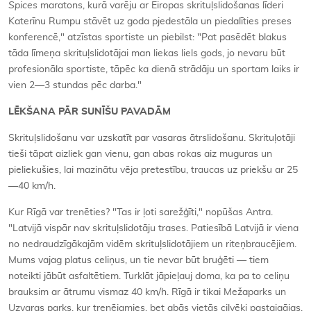
Spices
maratons, kurā varēju ar Eiropas skrituļslidošanas līderi
Katerīnu Rumpu stāvēt uz goda pjedestāla un piedalīties preses
konferencē," atzīstas sportiste un piebilst: "Pat pasēdēt blakus
tāda līmeņa skrituļslidotājai man liekas liels gods, jo nevaru būt
profesionāla sportiste, tāpēc ka dienā strādāju un sportam laiks ir
vien 2—3 stundas pēc darba."
LĒKŠANA PĀR SUNĪŠU PAVADĀM
Skrituļslidošanu var uzskatīt par vasaras ātrslidošanu. Skrituļotāji
tieši tāpat aizliek gan vienu, gan abas rokas aiz muguras un
pieliekušies, lai mazinātu vēja pretestību, traucas uz priekšu ar 25
—40 km/h.
Kur Rīgā var trenēties? "Tas ir ļoti sarežģīti," nopūšas Antra.
"Latvijā vispār nav skrituļslidotāju trases. Patiesībā Latvijā ir viena
no nedraudzīgākajām vidēm skrituļslidotājiem un riteņbraucējiem.
Mums vajag platus celiņus, un tie nevar būt bruģēti — tiem
noteikti jābūt asfaltētiem. Turklāt jāpieļauj doma, ka pa to celiņu
brauksim ar ātrumu vismaz 40 km/h. Rīgā ir tikai Mežaparks un
Uzvaras parks, kur trenējamies, bet abās vietās cilvēki pastaigājas.