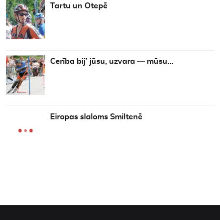
Tartu un Otepē
Cerība bij’ jūsu, uzvara — mūsu…
Eiropas slaloms Smiltenē