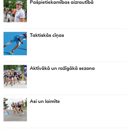
Pašpietiekamības aizrautībā
Taktiskās cīņas
Aktīvākā un ražīgākā sezona
Asi un laimīte