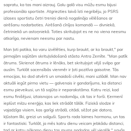
sapratu, ka tas mani aizrauj. Galu galā visu mūžu esmu bijusi
profesionāla sportiste. Atgriezties laivā īsti negribēju, jo PSRS
izlases sportistu četri treniņi dienā nogalināja vēlēšanos ar
airēšanu nodarboties. Airēšanā cīnījos komandā — divniekā,
četriniekā un astoņniekā. Toties skrituļojot es ne no viena neesmu
atkarīga, nevienam neesmu par nastu.
Man ļoti patika, ka varu izvēlēties, kurp braukt, ar ko braukt," par
pirmajām sajūtām skrituļslidošanā stāsta Antra Zemīte. "Man patīk
ātrums. Skrienot ātrums ir lēnāks, bet skrituļojot vējš svilpo gar
ausīm. Turklāt sacensībās vienmēr ir ļoti pozitīva gaisotne. Tās
emocijas, ko dod atvērti un smaidoši cilvēki, mani uzlādē. Man nav
aktuāli iegūt pirmo vietu — galvenais ir gandarījums, ka distanci
esmu pieveikusi, un tā sajūta ir neparakstāma. Katru reizi, kad
esmu finišējusi, iztaisnojos un nodomāju, cik tas ir forši. Ķermenī
ieplūst milzu enerģija, kas liek strādāt tālāk. Fiziskā slodze ir
vajadzīga visiem, kas garīgi strādā, citādi, sēžot pie datora,
kļūstam līki, greizi un saīguši. Sports rada laimes hormonu, un tas
ir fantastiski. Turklāt, ja mēs katru dienu veicam jebkādu distanci,
tad ar katru nākamo dienu tas mums padodas vēl vieglāk," savās