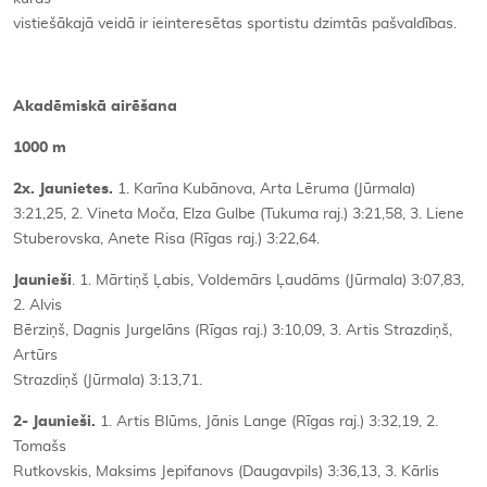
vistiešākajā veidā ir ieinteresētas sportistu dzimtās pašvaldības.
Akadēmiskā airēšana
1000 m
2x. Jaunietes.
1. Karīna Kubānova, Arta Lēruma (Jūrmala)
3:21,25, 2. Vineta Moča, Elza Gulbe (Tukuma raj.) 3:21,58, 3. Liene
Stuberovska, Anete Risa (Rīgas raj.) 3:22,64.
Jaunieši
. 1. Mārtiņš Ļabis, Voldemārs Ļaudāms (Jūrmala) 3:07,83,
2. Alvis
Bērziņš, Dagnis Jurgelāns (Rīgas raj.) 3:10,09, 3. Artis Strazdiņš,
Artūrs
Strazdiņš (Jūrmala) 3:13,71.
2- Jaunieši.
1. Artis Blūms, Jānis Lange (Rīgas raj.) 3:32,19, 2.
Tomašs
Rutkovskis, Maksims Jepifanovs (Daugavpils) 3:36,13, 3. Kārlis