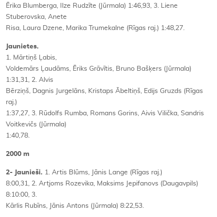
Ērika Blumberga, Ilze Rudzīte (Jūrmala) 1:46,93, 3. Liene
Stuberovska, Anete
Risa, Laura Dzene, Marika Trumekalne (Rīgas raj.) 1:48,27.
Jaunietes.
1. Mārtiņš Ļabis,
Voldemārs Ļaudāms, Ēriks Grāvītis, Bruno Bašķers (Jūrmala)
1:31,31, 2. Alvis
Bērziņš, Dagnis Jurgelāns, Kristaps Ābeltiņš, Edijs Gruzds (Rīgas
raj.)
1:37,27, 3. Rūdolfs Rumba, Romans Gorins, Aivis Vilička, Sandris
Voitkevičs (Jūrmala)
1:40,78.
2000 m
2- Jaunieši.
1. Artis Blūms, Jānis Lange (Rīgas raj.)
8:00,31, 2. Artjoms Rozevika, Maksims Jepifanovs (Daugavpils)
8:10:00, 3.
Kārlis Rubīns, Jānis Antons (Jūrmala) 8:22,53.