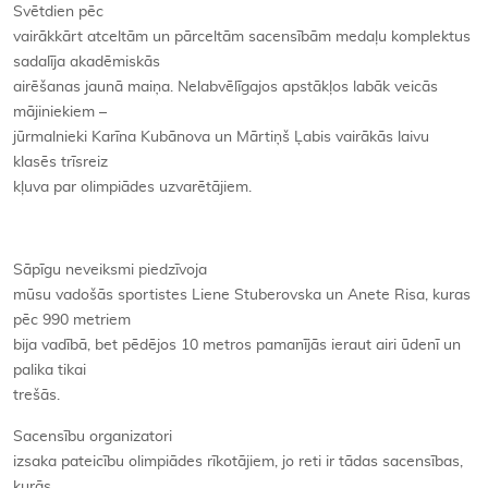
Svētdien pēc
vairākkārt atceltām un pārceltām sacensībām medaļu komplektus
sadalīja akadēmiskās
airēšanas jaunā maiņa. Nelabvēlīgajos apstākļos labāk veicās
mājiniekiem –
jūrmalnieki Karīna Kubānova un Mārtiņš Ļabis vairākās laivu
klasēs trīsreiz
kļuva par olimpiādes uzvarētājiem.
Sāpīgu neveiksmi piedzīvoja
mūsu vadošās sportistes Liene Stuberovska un Anete Risa, kuras
pēc 990 metriem
bija vadībā, bet pēdējos 10 metros pamanījās ieraut airi ūdenī un
palika tikai
trešās.
Sacensību organizatori
izsaka pateicību olimpiādes rīkotājiem, jo reti ir tādas sacensības,
kurās