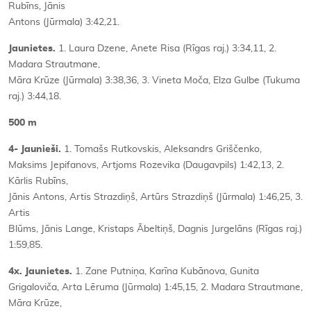
Rubīns, Jānis
Antons (Jūrmala) 3:42,21.
Jaunietes.
1. Laura Dzene, Anete Risa (Rīgas raj.) 3:34,11, 2.
Madara Strautmane,
Māra Krūze (Jūrmala) 3:38,36, 3. Vineta Moča, Elza Gulbe (Tukuma
raj.) 3:44,18.
500 m
4- Jaunieši.
1. Tomašs Rutkovskis, Aleksandrs Griščenko,
Maksims Jepifanovs, Artjoms Rozevika (Daugavpils) 1:42,13, 2.
Kārlis Rubīns,
Jānis Antons, Artis Strazdiņš, Artūrs Strazdiņš (Jūrmala) 1:46,25, 3.
Artis
Blūms, Jānis Lange, Kristaps Ābeltiņš, Dagnis Jurgelāns (Rīgas raj.)
1:59,85.
4x. Jaunietes.
1. Zane Putniņa, Karīna Kubānova, Gunita
Grigaloviča, Arta Lēruma (Jūrmala) 1:45,15, 2. Madara Strautmane,
Māra Krūze,