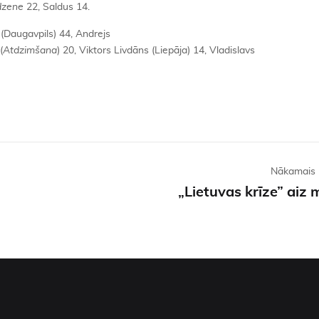
dzene
22, Saldus 14.
š (Daugavpils) 44, Andrejs
(
Atdzimšana
) 20, Viktors Livdāns (Liepāja) 14, Vladislavs
Nākamais 
„Lietuvas krīze” aiz