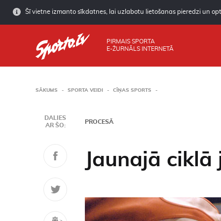
Šī vietne izmanto sīkdatnes, lai uzlabotu lietošanas pieredzi un opti
PIRMAIS SPORTA
E-ŽURNĀLS INTERNETĀ
SĀKUMS
SPORTA VEIDI
CĪŅAS SPORTS
DALIES
PROCESĀ
AR ŠO:
Jaunajā ciklā