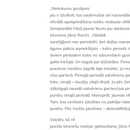
„Noteikumu grozījumi
jau ir iztulkoti, tos saņēmušas arī nacionālā
oficiālā apstiprināšana notiks nedaudz vē
čempionātā Viļņā jaunie likumi jau darbosie
tiesnesis Jānis Rončs. „Nekādi
sarežģījumi nav paredzēti, bet dažas nianse
ilgums palicis iepriekšējais – katrs periods r
diviem periodiem katrs no sāncenšiem guvis 
gaita trešajā. Un tagad par būtiskāko. Pirm
pusotras minūtes (agrāk bija minūte). Ja rez
cīņa parterā. Pirmajā periodā satvērienu pa
triko, otrajā – lauzējs zilajā tērpā. Ja pēc č
izšķirīgajā raundā satvērienu partercīņai pi
punktu otrajā periodā. Manuprāt, jaunais vē
Tam, kas centīsies izlavīties no paklāja ro
punktu. Pēc trešās piezīmes – diskvalifikācij
Vaicāts, kā rit
jaunās tiesnešu maiņas gatavošana, Jānis 