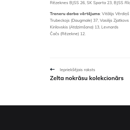
Rēzeknes BJSS 26, SK
Sparta
23, BJSS
Rī
Treneru darba vērtējums
: Vitālijs Vērdiņ
Trubeckojs (Daugmale) 37, Vasilijs Zjatkovs 
Kirilovskis (
Atdzimšana
) 13, Levnards
Čačs (Rēzekne) 12.
Iepriekšējais raksts
Zelta nokrāsu kolekcionārs