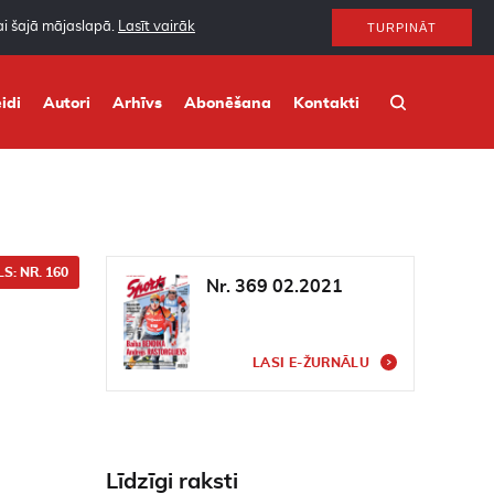
nai šajā mājaslapā.
Lasīt vairāk
TURPINĀT
idi
Autori
Arhīvs
Abonēšana
Kontakti
S: NR. 160
Nr. 369 02.2021
LASI E-ŽURNĀLU
Līdzīgi raksti