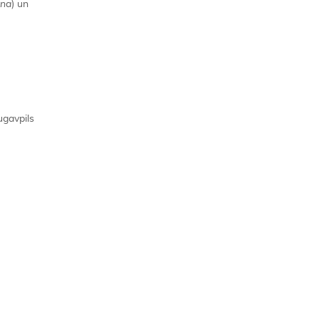
ana
) un
ugavpils