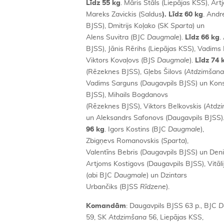
Līdz 55 kg
. Māris Štāls (Liepājas KSS), A
Mareks Zavickis (Saldus
). Līdz 60 kg
. Andr
BJSS), Dmitrijs Koļako (SK
Sparta
) un
Alens Suvitra (BJC
Daugmale
).
Līdz 66 kg
.
BJSS), Jānis Rērihs (Liepājas KSS), Vadim
Viktors Kovaļovs (BJS
Daugmale
).
Līdz 74 
(Rēzeknes BJSS), Gļebs Šilovs (
Atdzimšana
Vadims Sarguns (Daugavpils BJSS) un Kon
BJSS), Mihails Bogdanovs
(Rēzeknes BJSS), Viktors Belkovskis (
Atdz
un Aleksandrs Safonovs (Daugavpils BJSS)
96 kg
. Igors Kostins (BJC
Daugmale
),
Zbigņevs Romanovskis (
Sparta
),
Valentīns Bebris (Daugavpils BJSS) un Den
Artjoms Kostigovs (Daugavpils BJSS), Vitāl
(abi BJC
Daugmale
) un Dzintars
Urbančiks (BJSS
Rīdzene
).
Komandām
: Daugavpils BJSS 63 p., BJC
D
59, SK
Atdzimšana
56, Liepājas KSS,