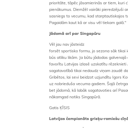
prioritāte, tāpēc jāsamierinās ar tiem, kuri c
pienākumus. Diemžēl vairāki pieredzējuši ar
sasniegs to vecumu, kad starptautiskajos tu
Pagaidām kaut kā ar visu vēl tiekam galā."
Jādomā arī par Singapūru
Vēl jau nav jāsteidz
forsēt sportisko formu, jo sezona sāk tikai 
būs atliku likām. Ja būtu jādodas galvenajā cī
favorītu Latvijas izlasē uzskatītu rēzekniet
sagatavotībā tikai nedaudz viņam zaudē dau
Gribētos, lai sevi beidzot uzjundītu Igors Kost
uz nobrieduša vecuma gadiem. Šajā četrga
bet jādomā, kā labāk sagatavoties arī Pasa
nākamgad notiks Singapūrā.
Gatis ĶĪSIS
Latvijas čempionāts grieķu-romiešu cīņ