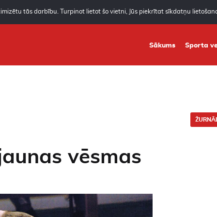
mizētu tās darbību. Turpinot lietot šo vietni, Jūs piekrītat sīkdatņu lietoša
Sākums
Sporta ve
ŽURNĀL
 jaunas vēsmas