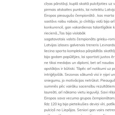
cīņas pārstāvji, kuplā skaitā pulcējoties uz
pirmais atskaites punkts, lai noteiktu Latvi
Eiropas pieaugušo čempionātā , kas marta n
sastāvs raibu raibais, jo cīnītāju vidū bija arī
konkurencē, gan vakardienas talantīgākie ka
riecienā.„Tas bija vislabāk
sagatavotais valsts čempionāts grieķu-rom
Latvijas izlases galvenais treneris Levnard
liecina sporta kompleksa pārpildītās skatītā
bija godam papūlējies, lai sportisti justos ē
ne tikai medaļas un diplomi, bet arī naudas
apstākļos ir būtiski. Tāpēc arī notikumi uz p
intriģējošāk. Sezonas sākumā visi ir ņipri un
sniegumu, jo motivācijas netrūkst. Pieauguš
summēs pēc vairāku sacensību rezultātiem
laureāti, arī nākamo vietu ieguvēji. Savi rēķi
Eiropas sava vecuma grupas čempionātam. P
līdz 120 kg bija pieteikušies deviņi vīri, pat
pulciņš no Liepājas. Seniori gan vairs netren