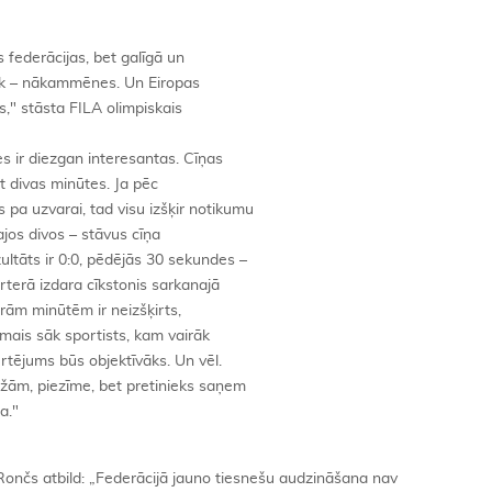
s federācijas, bet galīgā un
lāk – nākammēnes. Un Eiropas
s," stāsta FILA olimpiskais
s ir diezgan interesantas. Cīņas
it divas minūtes. Ja pēc
pa uzvarai, tad visu izšķir notikumu
ajos divos – stāvus cīņa
ultāts ir 0:0, pēdējās 30 sekundes –
rterā izdara cīkstonis sarkanajā
etrām minūtēm ir neizšķirts,
rmais sāk sportists, kam vairāk
rtējums būs objektīvāks. Un vēl.
bežām, piezīme, bet pretinieks saņem
a."
Rončs atbild: „Federācijā jauno tiesnešu audzināšana nav