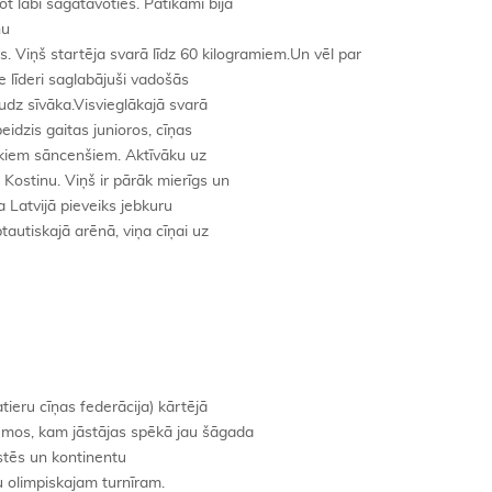
 labi sagatavoties. Patīkami bija
nu
s. Viņš startēja svarā līdz 60 kilogramiem.Un vēl par
ie līderi saglabājuši vadošās
udz sīvāka.Visvieglākajā svarā
beidzis gaitas junioros, cīņas
cākiem sāncenšiem. Aktīvāku uz
 Kostinu. Viņš ir pārāk mierīgs un
a Latvijā pieveiks jebkuru
autiskajā arēnā, viņa cīņai uz
ieru cīņas federācija) kārtējā
umos, kam jāstājas spēkā jau šāgada
kstēs un kontinentu
 olimpiskajam turnīram.