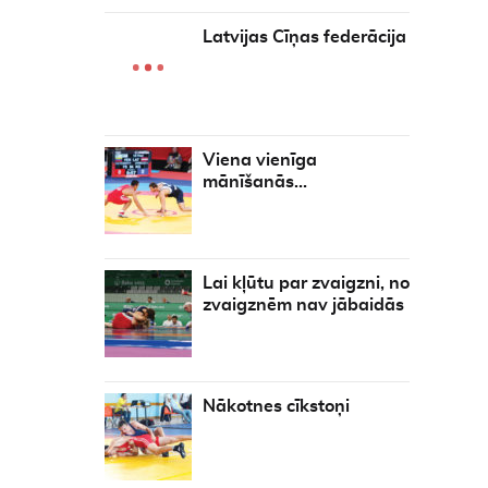
Latvijas Cīņas federācija
Viena vienīga
mānīšanās…
Lai kļūtu par zvaigzni, no
zvaigznēm nav jābaidās
Nākotnes cīkstoņi