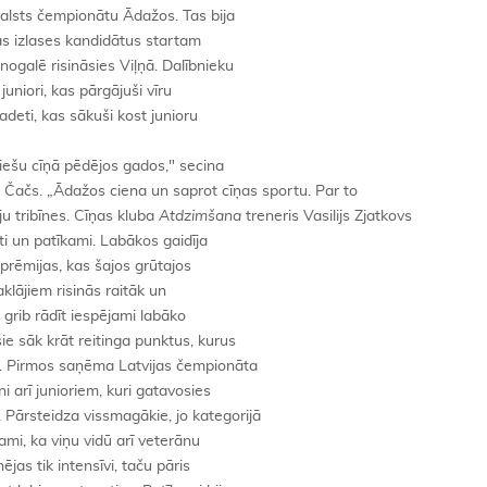
 valsts čempionātu Ādažos. Tas bija
jas izlases kandidātus startam
ogalē risināsies Viļņā. Dalībnieku
 juniori, kas pārgājuši vīru
deti, kas sākuši kost junioru
iešu cīņā pēdējos gados," secina
s Čačs. „Ādažos ciena un saprot cīņas sportu. Par to
ju tribīnes. Cīņas kluba
Atdzimšana
treneris Vasilijs Zjatkovs
rti un patīkami. Labākos gaidīja
 prēmijas, kas šajos grūtajos
aklājiem risinās raitāk un
 grib rādīt iespējami labāko
ie sāk krāt reitinga punktus, kurus
. Pirmos saņēma Latvijas čempionāta
ni arī junioriem, kuri gatavosies
ārsteidza vissmagākie, jo kategorijā
īkami, ka viņu vidū arī veterānu
ējas tik intensīvi, taču pāris