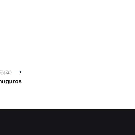
raksts
 muguras