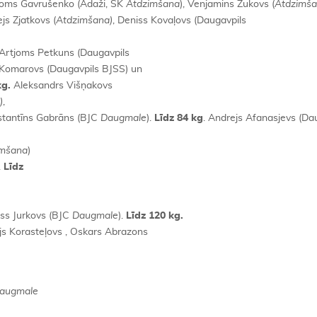
rtjoms Gavrušenko (Ādaži, SK
Atdzimšana
), Venjamins Žukovs (
Atdzimš
ejs Zjatkovs (
Atdzimšana)
, Deniss Kovaļovs (Daugavpils
 Artjoms Petkuns (Daugavpils
s Komarovs (Daugavpils BJSS) un
kg.
Aleksandrs Višņakovs
)
,
stantīns Gabrāns (BJC
Daugmale
).
Līdz 84 kg
. Andrejs Afanasjevs (Da
imšana
)
.
Līdz
iss Jurkovs (BJC
Daugmale
).
Līdz 120 kg.
ijs Korasteļovs , Oskars Abrazons
augmale