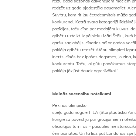
reižu gadā sezonas galvenajiem mačiem prot
redzēt uz goda pjedestāla
daugmalieti
Ale
Suvitru, kam rit jau četrdesmitais mūža gad
konkurenci. Katrā svara kategorijā līdzšinēj
pozīcijas, taču cīņa par medaļām kļuvusi da
gribētu uzteikt liepājnieku Māri Štālu, kurš 
garšu saglabājis, cīnoties arī ar gados ve
paklāja gribētu redzēt Atēnu olimpieti Igoru
inerts, cīnās bez īpašas degsmes, jo zina, k
konkurentu. Taču, lai gūtu panākumus starpt
paklāja jākļūst daudz agresīvākai."
Mainās sacensību noteikumi
Pekinas olimpisko
spēļu gada nogalē FILA (Starptautiskā Amat
kongresā pavēstīja par grozījumiem noteik
oficiālajos turnīros – pasaules meistarsacī
čempionātos. Un tā līdz pat Londonas spēļu