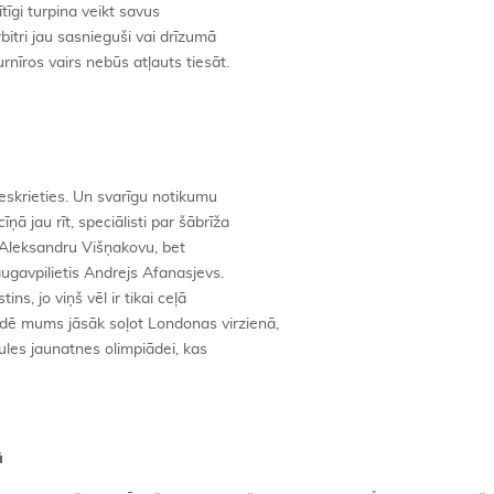
ītīgi turpina veikt savus
bitri jau sasnieguši vai drīzumā
rnīros vairs nebūs atļauts tiesāt.
ieskrieties. Un svarīgu notikumu
ņā jau rīt, speciālisti par šābrīža
i Aleksandru Višņakovu, bet
gavpilietis Andrejs Afanasjevs.
ins, jo viņš vēl ir tikai ceļā
dē mums jāsāk soļot Londonas virzienā,
ules jaunatnes olimpiādei, kas
ā