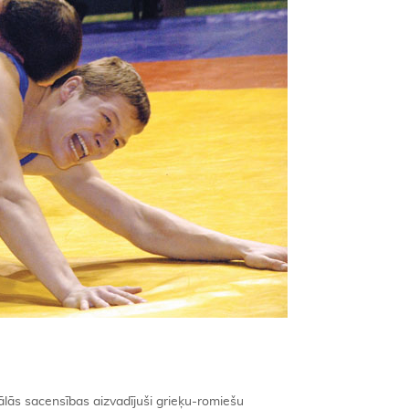
iālās sacensības aizvadījuši grieķu-romiešu