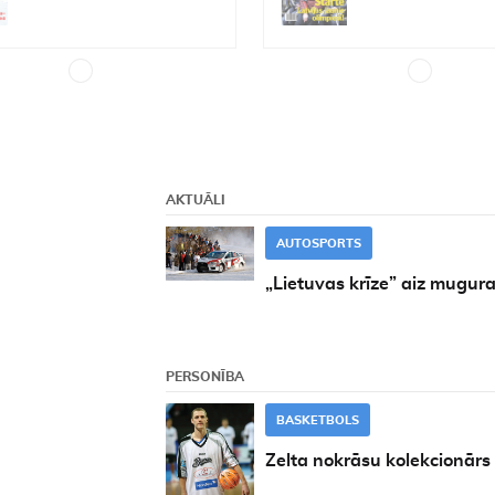
AKTUĀLI
AUTOSPORTS
„Lietuvas krīze” aiz mugur
PERSONĪBA
BASKETBOLS
Zelta nokrāsu kolekcionārs