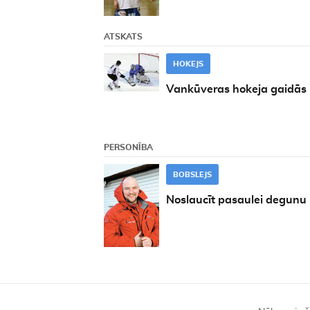
ATSKATS
HOKEJS
Vankūveras hokeja gaidās
PERSONĪBA
BOBSLEJS
Noslaucīt pasaulei degunu