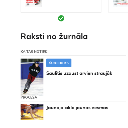
Raksti no žurnāla
KĀ TAS NOTIEK
ŠORTTREKS
Saulītis uzaust arvien straujāk
PROCESĀ
Jaunajā ciklā jaunas vēsmas