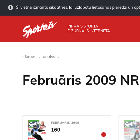
Šī vietne izmanto sīkdatnes, lai uzlabotu lietošanas pieredzi un opti
PIRMAIS SPORTA
E-ŽURNĀLS INTERNETĀ
SĀKUMS
ARHĪVS
Februāris 2009 NR
FEBRUĀRIS 2009
160