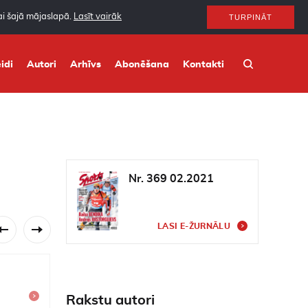
nai šajā mājaslapā.
Lasīt vairāk
TURPINĀT
idi
Autori
Arhīvs
Abonēšana
Kontakti
Nr. 369 02.2021
LASI E-ŽURNĀLU
JANVĀRIS 2009
157
Rakstu autori