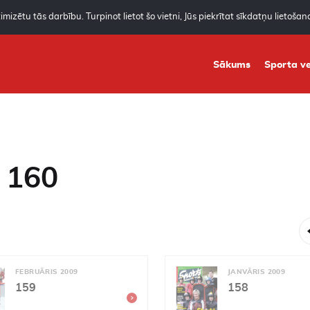
mizētu tās darbību. Turpinot lietot šo vietni, Jūs piekrītat sīkdatņu lietoša
Sākums
Sporta ve
 160
FEBRUĀRIS 2009
JANVĀRIS 2009
159
158