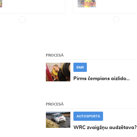
PROCESĀ
BMX
Pirms čempions aizlido...
PROCESĀ
AUTOSPORTS
WRC zvaigžņu audzētava?