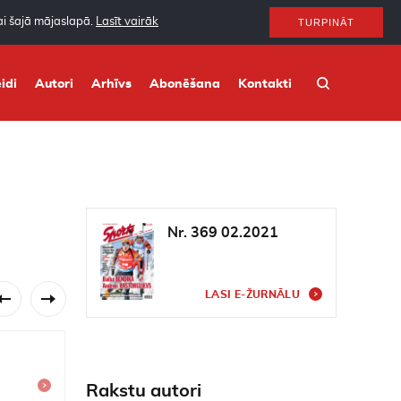
nai šajā mājaslapā.
Lasīt vairāk
TURPINĀT
idi
Autori
Arhīvs
Abonēšana
Kontakti
Nr. 369 02.2021
LASI E-ŽURNĀLU
NOVEMBRIS 2008
150
Rakstu autori