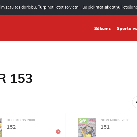
mizētu tās darbību. Turpinot lietot šo vietni, Jūs piekrītat sīkdatņu lietoša
Sākums
Sporta ve
R 153
DECEMBRIS 2008
NOVEMBRIS 2008
152
151