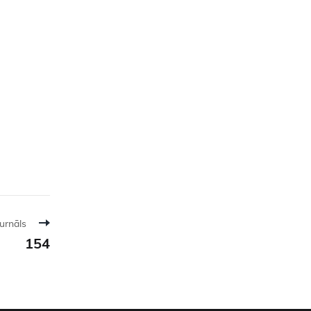
urnāls
154