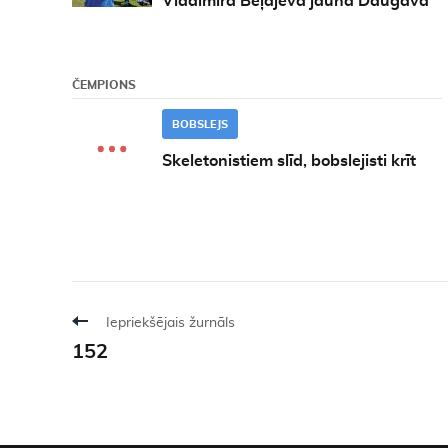
Vladimira Beļajeva jaunā Daugava
ČEMPIONS
BOBSLEJS
Skeletonistiem slīd, bobslejisti krīt
Iepriekšējais žurnāls
152