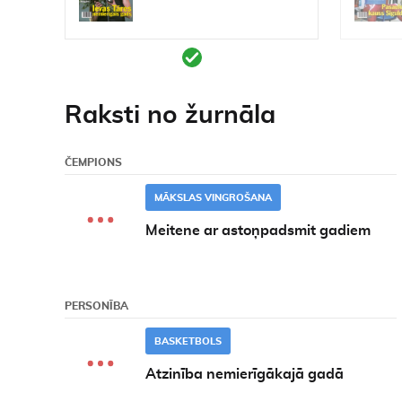
Raksti no žurnāla
ČEMPIONS
MĀKSLAS VINGROŠANA
Meitene ar astoņpadsmit gadiem
PERSONĪBA
BASKETBOLS
Atzinība nemierīgākajā gadā