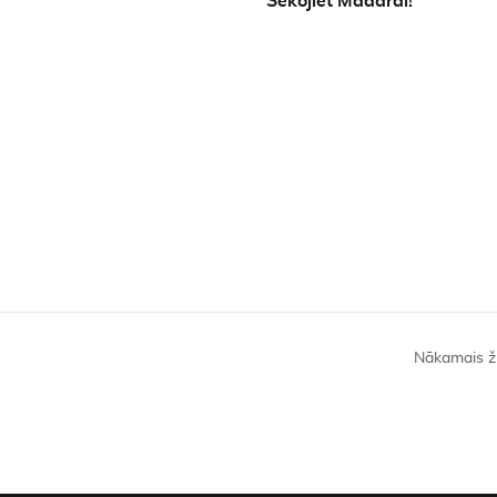
Sekojiet Madarai!
Nākamais ž