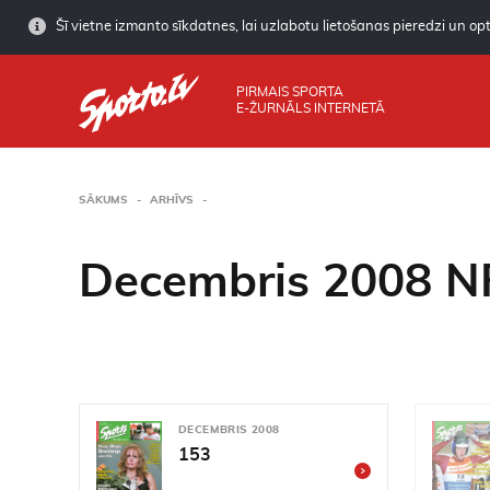
Šī vietne izmanto sīkdatnes, lai uzlabotu lietošanas pieredzi un opti
PIRMAIS SPORTA
E-ŽURNĀLS INTERNETĀ
SĀKUMS
ARHĪVS
Decembris 2008 N
DECEMBRIS 2008
153