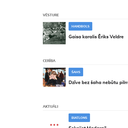
VĒSTURE
HANDBOLS
Gaisa karalis Ēriks Veldre
CERĪBA
ŠAHS
Dzīve bez šaha nebūtu piln
AKTUĀLI
BIATLONS