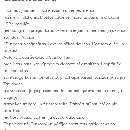
„Kad nav jābrauc uz sacensībām ārzemēs, dienas
režīms ir nelokāms. Mostos astoņos. Tiesa, gadās pirmo lekciju
LSPA nogulēt –
neatkarīgi no spraigā darba cēliena miegam tomēr ziedoju deviņas
stundas. Pārējās
15 ir gana piesātinātas. Lekcijas sākas deviņos. Līdz tam duša un
brokastis.
Noteikti ieēdu šokolādīti
Geisha
. Tas
man ir tas pats, kas pīpmanim cigarete pēc maltītes. Labprāt ēdu
arī marinētas
sēnītes, gurķus un tomātus etiķī. Lekcijas parasti beidzas pustrijos.
Tad dodos
pie vecākiem Juglā pusdienās. Tās parasti gatavo mana māmiņa
Dagnija –
aerobikas trenere un fizioterapeite. Dažkārt arī pati stājos pie
plīts. Pēc
maltītes braucu uz treniņu džudo klubā
Lido
,
Ziepniekkalnā. Tur mani un pārējos sportistus gaida viens no