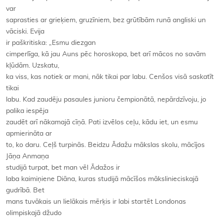
var
saprasties ar grieķiem, gruzīniem, bez grūtībām runā angliski un
vāciski. Evija
ir paškritiska: „Esmu diezgan
cimperlīga, kā jau Auns pēc horoskopa, bet arī mācos no savām
kļūdām. Uzskatu,
ka viss, kas notiek ar mani, nāk tikai par labu. Cenšos visā saskatīt
tikai
labu. Kad zaudēju pasaules junioru čempionātā, nepārdzīvoju, jo
palika iespēja
zaudēt arī nākamajā cīņā. Pati izvēlos ceļu, kādu iet, un esmu
apmierināta ar
to, ko daru. Ceļš turpinās. Beidzu Ādažu mākslas skolu, mācījos
Jāņa Anmaņa
studijā turpat, bet man vēl Ādažos ir
laba kaimiņiene Diāna, kuras studijā mācīšos mākslinieciskajā
gudrībā. Bet
mans tuvākais un lielākais mērķis ir labi startēt Londonas
olimpiskajā džudo