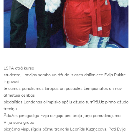
LSPA otrā kursa
studente, Latvijas sambo un džudo izlases dalībniece Evija Puķīte
ir guvusi
teicamus panākumus Eiropas un pasaules čempionātos un nav
atmetusi cerības
piedalīties Londonas olimpisko spēļu džudo turnīrā.Uz pirmo džudo
treniņu
Ādažos piecgadīgā Evija aizgāja pēc brāļa Jāņa pamudinājuma.
Viņu savā grupā
pieņēma vispusīgais bērnu treneris Leonīds Kuzņecovs. Pati Evija