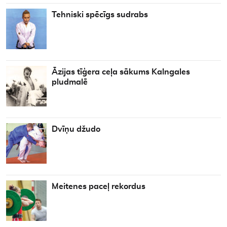
Tehniski spēcīgs sudrabs
Āzijas tīģera ceļa sākums Kalngales
pludmalē
Dvīņu džudo
Meitenes paceļ rekordus