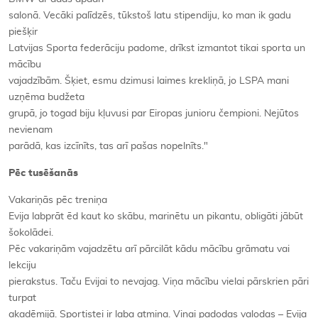
salonā. Vecāki palīdzēs, tūkstoš latu stipendiju, ko man ik gadu
piešķir
Latvijas Sporta federāciju padome, drīkst izmantot tikai sporta un
mācību
vajadzībām. Šķiet, esmu dzimusi laimes krekliņā, jo LSPA mani
uzņēma budžeta
grupā, jo togad biju kļuvusi par Eiropas junioru čempioni. Nejūtos
nevienam
parādā, kas izcīnīts, tas arī pašas nopelnīts."
Pēc tusēšanās
Vakariņās pēc treniņa
Evija labprāt ēd kaut ko skābu, marinētu un pikantu, obligāti jābūt
šokolādei.
Pēc vakariņām vajadzētu arī pārcilāt kādu mācību grāmatu vai
lekciju
pierakstus. Taču Evijai to nevajag. Viņa mācību vielai pārskrien pāri
turpat
akadēmijā. Sportistei ir laba atmiņa. Viņai padodas valodas – Evija