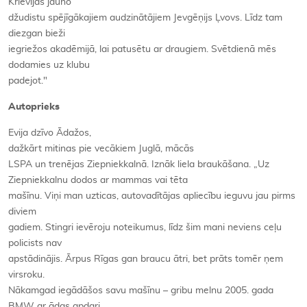
Krievijas jauno
džudistu spējīgākajiem audzinātājiem Jevgēņijs Ļvovs. Līdz tam
diezgan bieži
iegriežos akadēmijā, lai patusētu ar draugiem. Svētdienā mēs
dodamies uz klubu
padejot."
Autoprieks
Evija dzīvo Ādažos,
dažkārt mitinas pie vecākiem Juglā, mācās
LSPA un trenējas Ziepniekkalnā. Iznāk liela braukāšana. „Uz
Ziepniekkalnu dodos ar mammas vai tēta
mašīnu. Viņi man uzticas, autovadītājas apliecību ieguvu jau pirms
diviem
gadiem. Stingri ievēroju noteikumus, līdz šim mani neviens ceļu
policists nav
apstādinājis. Ārpus Rīgas gan braucu ātri, bet prāts tomēr ņem
virsroku.
Nākamgad iegādāšos savu mašīnu – gribu melnu 2005. gada
BMW ar ādas apdari