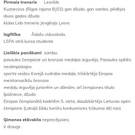
Pirmais treneris
Leonīds
Kuzņecovs (Rīgas rajona BJSS) gan džudo, gan sambo, pēdējos
divos gados džudo
kluba
Lido
treneris Jevgēņijs Ļvovs
Izglītība
Ādažu vidusskola,
LSPA otrā kursa studente
Lielākie panākumi
sambo:
pasaules čempione un bronzas medaļas ieguvēja, Pasaules spēlēs
neolimpiskajos
sporta veidos Korejā sudraba medaļa, trīskārtēja Eiropas
meistarsacīkšu bronzas
medaļu ieguvēja juniorēm un dāmām, arī čempiones titula
īpašniece, džudo:
Eiropas čempionātā kadetēm 5. vieta, daudzkārtēja Lietuvas
open
čempione (Latvijā šādu turnīru konkurences trūkuma dēļ nav)
Ģimenes stāvoklis
neprecējusies,
ir draugs