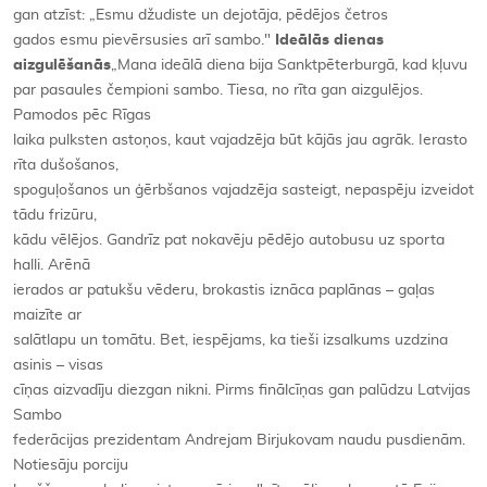
gan atzīst: „Esmu džudiste un dejotāja, pēdējos četros
gados esmu pievērsusies arī sambo."
Ideālās dienas
aizgulēšanās
„Mana ideālā diena bija Sanktpēterburgā, kad kļuvu
par pasaules čempioni sambo. Tiesa, no rīta gan aizgulējos.
Pamodos pēc Rīgas
laika pulksten astoņos, kaut vajadzēja būt kājās jau agrāk. Ierasto
rīta dušošanos,
spoguļošanos un ģērbšanos vajadzēja sasteigt, nepaspēju izveidot
tādu frizūru,
kādu vēlējos. Gandrīz pat nokavēju pēdējo autobusu uz sporta
halli. Arēnā
ierados ar patukšu vēderu, brokastis iznāca paplānas – gaļas
maizīte ar
salātlapu un tomātu. Bet, iespējams, ka tieši izsalkums uzdzina
asinis – visas
cīņas aizvadīju diezgan nikni. Pirms finālcīņas gan palūdzu Latvijas
Sambo
federācijas prezidentam Andrejam Birjukovam naudu pusdienām.
Notiesāju porciju