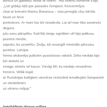
boršča un gabaliņu vistas ar rīsiem," rīta cēlienu komentē Evija.
„Ļoti gribēju kļūt par pasaules čempioni. Koncentrējos
cīņai ar krievieti Marinu Baranovu – viņa pirmajās cīņu kārtās
lauza un lieca
pretinieces. Ar mani tas īsti neizdevās. Lai arī man tika savainots
deguns,
jutu savu pārspēku. Kad līdz beigu signālam vēl bija palikusu
pusotra minūte,
sapratu, ka uzvarēšu. Zināju, kā nosargāt minimālo pārsvaru
punktos. Latvijas
himna atskanēja pulksten pusastoņos vakarā. Zelta medaļa bija
ļoti skaista un
smaga, skaists arī kauss. Vienīgi žēl, ka medaļu nesaņēma
treneris. Vēlāk kopā
ar Rumānijas kolēģiem viesnīcas restorānā iemalkojām šampanieti
un steidzāmies
uz vilcienu mājup."
Izstrādātais dienas režīms