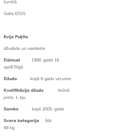
turnīrā.
Gatis ĶĪSIS
Evija Puķīte
džudiste un sambiste
Dzimusi
1988. gada 16.
aprīlī Rīgā
Džudo
kopš 6 gadu vecuma
Kvalifikācija džudo
brūnā
josta, 1. kju
Sambo
kopš 2005. gada
Svara kategorija
līdz
68 kg