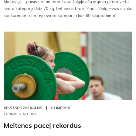
tika dvīņi —puisis un meitene. Una Dolgiļeviča ieguva pirmo vietu
svara kategorijā līdz 70 kg, bet viņas brālis Andis Dolgiļevičs sīvākā
konkurencē triumfēja svara kategorijā līdz 60 kilogramiem.
KRISTAPS ZAĻKALNS
OLIMPIĀDE
ŽURNĀLS: NR. 352
Meitenes paceļ rekordus