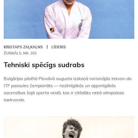
KRISTAPS ZAĻKALNS
LĪDERIS
ŽURNĀLS: NR. 355
Tehniski spēcīgs sudrabs
Bulgārijas pilsētā Plovdivā augusta izskaņā norisinājās tekvon-do
ITF pasaules čempionāts — nozīmīgākās un apjomīgākās
sacensības šajā sporta veidā, kas ir citādāks nekā olimpiskais
taekvondo.