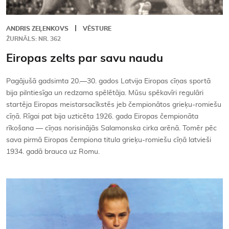
ANDRIS ZEĻENKOVS
VĒSTURE
ŽURNĀLS: NR. 362
Eiropas zelts par savu naudu
Pagājušā gadsimta 20.—30. gados Latvija Eiropas cīņas sportā
bija pilntiesīga un redzama spēlētāja. Mūsu spēkavīri regulāri
startēja Eiropas meistarsacīkstēs jeb čempionātos grieķu-romiešu
cīņā. Rīgai pat bija uzticēta 1926. gada Eiropas čempionāta
rīkošana — cīņas norisinājās Salamonska cirka arēnā. Tomēr pēc
sava pirmā Eiropas čempiona titula grieķu-romiešu cīņā latvieši
1934. gadā brauca uz Romu.