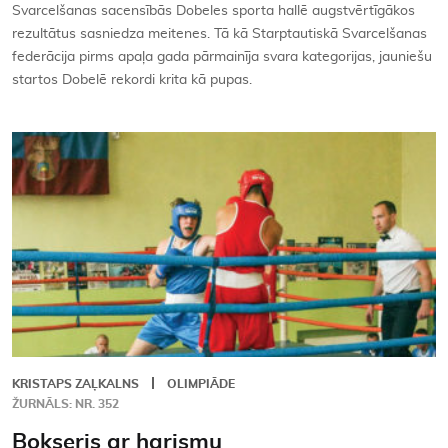
Svarcelšanas sacensībās Dobeles sporta hallē augstvērtīgākos
rezultātus sasniedza meitenes. Tā kā Starptautiskā Svarcelšanas
federācija pirms apaļa gada pārmainīja svara kategorijas, jauniešu
startos Dobelē rekordi krita kā pupas.
KRISTAPS ZAĻKALNS
OLIMPIĀDE
ŽURNĀLS: NR. 352
Bokseris ar harismu