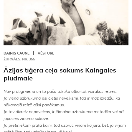
DAINIS CAUNE
VĒSTURE
ŽURNĀLS: NR. 355
Āzijas tīģera ceļa sākums Kalngales
pludmalē
Nav prātīgi vienu un to pašu taktiku atkārtot vairākas reizes.
Ja vienā uzbrukumā esi cietis neveiksmi, tad ir maz izredžu, ka
nākamajā reizē gūsi panākumus.
Ja tev divreiz nepaveicas, ir jāmaina uzbrukuma metodika vai arī
jāpacieš zināma sakāve.
Ja pretiniekam prātā kalni, tad uzbrūc viņam kā jūra, bet, ja viņam