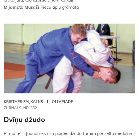
prātā jūra, tad uzbrūc viņam kā kalni.
Mijamoto Musaši
Piecu apļu grāmata
KRISTAPS ZAĻKALNS
OLIMPIĀDE
ŽURNĀLS: NR. 352
Dvīņu džudo
Pirmo reizi Jaunatnes olimpiādes džudo turnīrā pie zelta medaļām