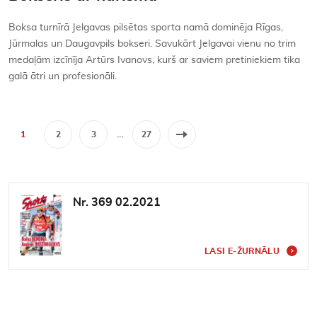
Boksa turnīrā Jelgavas pilsētas sporta namā dominēja Rīgas,
Jūrmalas un Daugavpils bokseri. Savukārt Jelgavai vienu no trim
medaļām izcīnīja Artūrs Ivanovs, kurš ar saviem pretiniekiem tika
galā ātri un profesionāli.
1
2
3
…
27
Nr. 369 02.2021
LASI E-ŽURNĀLU