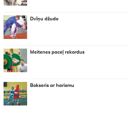
Dvīņu džudo
Meitenes paceļ rekordus
Bokseris ar harismu