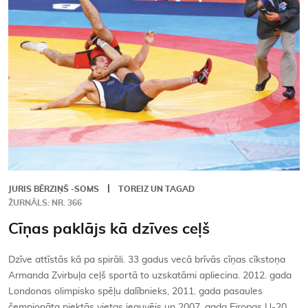
Kontakti
JURIS BĒRZIŅŠ -SOMS
TOREIZ UN TAGAD
ŽURNĀLS: NR. 366
Cīņas paklājs kā dzīves ceļš
Dzīve attīstās kā pa spirāli. 33 gadus vecā brīvās cīņas cīkstoņa
Armanda Zvirbuļa ceļš sportā to uzskatāmi apliecina. 2012. gada
Londonas olimpisko spēļu dalībnieks, 2011. gada pasaules
čempionāta piektās vietas ieguvējs un 2007. gada Eiropas U-20