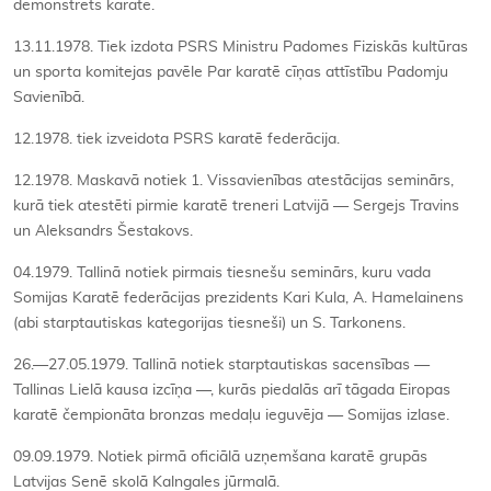
demonstrēts karatē.
13.11.1978. Tiek izdota PSRS Ministru Padomes Fiziskās kultūras
un sporta komitejas pavēle Par karatē cīņas attīstību Padomju
Savienībā.
12.1978. tiek izveidota PSRS karatē federācija.
12.1978. Maskavā notiek 1. Vissavienības atestācijas seminārs,
kurā tiek atestēti pirmie karatē treneri Latvijā — Sergejs Travins
un Aleksandrs Šestakovs.
04.1979. Tallinā notiek pirmais tiesnešu seminārs, kuru vada
Somijas Karatē federācijas prezidents Kari Kula, A. Hamelainens
(abi starptautiskas kategorijas tiesneši) un S. Tarkonens.
26.—27.05.1979. Tallinā notiek starptautiskas sacensības —
Tallinas Lielā kausa izcīņa —, kurās piedalās arī tāgada Eiropas
karatē čempionāta bronzas medaļu ieguvēja — Somijas izlase.
09.09.1979. Notiek pirmā oficiālā uzņemšana karatē grupās
Latvijas Senē skolā Kalngales jūrmalā.