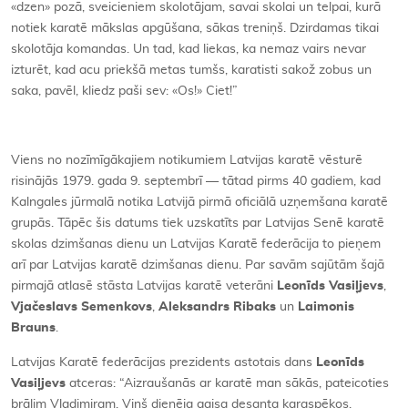
«dzen» pozā, sveicieniem skolotājam, savai skolai un telpai, kurā
notiek karatē mākslas apgūšana, sākas treniņš. Dzirdamas tikai
skolotāja komandas. Un tad, kad liekas, ka nemaz vairs nevar
izturēt, kad acu priekšā metas tumšs, karatisti sakož zobus un
saka, pavēl, kliedz paši sev: «Os!» Ciet!”
Viens no nozīmīgākajiem notikumiem Latvijas karatē vēsturē
risinājās 1979. gada 9. septembrī — tātad pirms 40 gadiem, kad
Kalngales jūrmalā notika Latvijā pirmā oficiālā uzņemšana karatē
grupās. Tāpēc šis datums tiek uzskatīts par Latvijas Senē karatē
skolas dzimšanas dienu un Latvijas Karatē federācija to pieņem
arī par Latvijas karatē dzimšanas dienu. Par savām sajūtām šajā
pirmajā atlasē stāsta Latvijas karatē veterāni
Leonīds Vasiļjevs
,
Vjačeslavs Semenkovs
,
Aleksandrs Ribaks
un
Laimonis
Brauns
.
Latvijas Karatē federācijas prezidents astotais dans
Leonīds
Vasiļjevs
atceras: “Aizraušanās ar karatē man sākās, pateicoties
brālim Vladimiram. Viņš dienēja gaisa desanta karaspēkos,