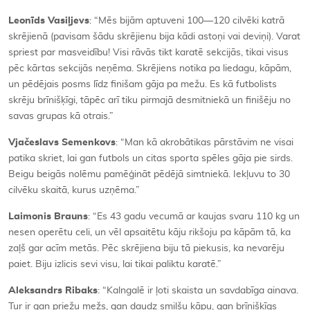
Leonīds Vasiļjevs
: “Mēs bijām aptuveni 100—120 cilvēki katrā
skrējienā (pavisam šādu skrējienu bija kādi astoņi vai deviņi). Varat
spriest par masveidību! Visi rāvās tikt karatē sekcijās, tikai visus
pēc kārtas sekcijās neņēma. Skrējiens notika pa liedagu, kāpām,
un pēdējais posms līdz finišam gāja pa mežu. Es kā futbolists
skrēju brīnišķīgi, tāpēc arī tiku pirmajā desmitniekā un finišēju no
savas grupas kā otrais.”
Vjačeslavs Semenkovs
: “Man kā akrobātikas pārstāvim ne visai
patika skriet, lai gan futbols un citas sporta spēles gāja pie sirds.
Beigu beigās nolēmu pamēģināt pēdējā simtniekā. Iekļuvu to 30
cilvēku skaitā, kurus uzņēma.”
Laimonis Brauns
: “Es 43 gadu vecumā ar kaujas svaru 110 kg un
nesen operētu celi, un vēl apsaitētu kāju rikšoju pa kāpām tā, ka
zaļš gar acīm metās. Pēc skrējiena biju tā piekusis, ka nevarēju
paiet. Biju izlicis sevi visu, lai tikai paliktu karatē.”
Aleksandrs Ribaks
: “Kalngalē ir ļoti skaista un savdabīga ainava.
Tur ir gan priežu mežs, gan daudz smilšu kāpu, gan brīnišķīgs