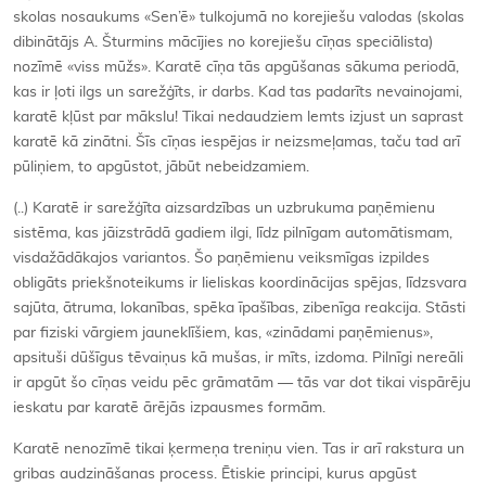
skolas nosaukums «Sen’ē» tulkojumā no korejiešu valodas (skolas
dibinātājs A. Šturmins mācījies no korejiešu cīņas speciālista)
nozīmē «viss mūžs». Karatē cīņa tās apgūšanas sākuma periodā,
kas ir ļoti ilgs un sarežģīts, ir darbs. Kad tas padarīts nevainojami,
karatē kļūst par mākslu! Tikai nedaudziem lemts izjust un saprast
karatē kā zinātni. Šīs cīņas iespējas ir neizsmeļamas, taču tad arī
pūliņiem, to apgūstot, jābūt nebeidzamiem.
(..) Karatē ir sarežģīta aizsardzības un uzbrukuma paņēmienu
sistēma, kas jāizstrādā gadiem ilgi, līdz pilnīgam automātismam,
visdažādākajos variantos. Šo paņēmienu veiksmīgas izpildes
obligāts priekšnoteikums ir lieliskas koordinācijas spējas, līdzsvara
sajūta, ātruma, lokanības, spēka īpašības, zibenīga reakcija. Stāsti
par fiziski vārgiem jauneklīšiem, kas, «zinādami paņēmienus»,
apsituši dūšīgus tēvaiņus kā mušas, ir mīts, izdoma. Pilnīgi nereāli
ir apgūt šo cīņas veidu pēc grāmatām — tās var dot tikai vispārēju
ieskatu par karatē ārējās izpausmes formām.
Karatē nenozīmē tikai ķermeņa treniņu vien. Tas ir arī rakstura un
gribas audzināšanas process. Ētiskie principi, kurus apgūst