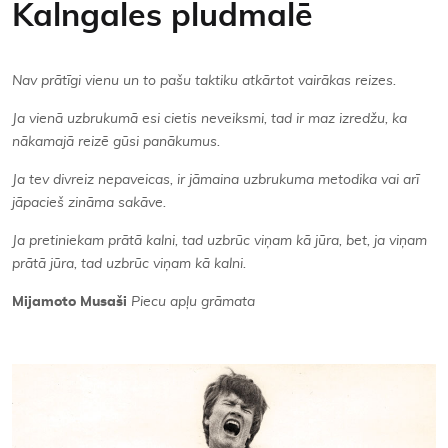
Kalngales pludmalē
Kontakti
Nav prātīgi vienu un to pašu taktiku atkārtot vairākas reizes.
Ja vienā uzbrukumā esi cietis neveiksmi, tad ir maz izredžu, ka
nākamajā reizē gūsi panākumus.
Ja tev divreiz nepaveicas, ir jāmaina uzbrukuma metodika vai arī
jāpacieš zināma sakāve.
Ja pretiniekam prātā kalni, tad uzbrūc viņam kā jūra, bet, ja viņam
prātā jūra, tad uzbrūc viņam kā kalni.
Mijamoto Musaši
Piecu apļu grāmata