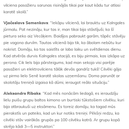
vilciena pasažieru sarunas risinājās tikai par kaut kādu tur atlasi
karatē skolā.”
Vjačeslavs Semenkovs
: “Iekāpu vilcienā, lai brauktu uz Kalngales
jūrmalu. Pat nezināju, kur tas ir, man tikai bija stāstījuši, ka šī
pietura seko aiz Vecāķiem. Baidījos pabraukt garām, tāpēc stāvēju
pie vagona durvīm. Tautas vilcienā bija tik, ka ābolam nebūtu kur
nokrist. Domāju, ka tas saistīts ar labo laiku un svētdienas dienu.
Kad atvērās durvis Kalngales stacijā, es biju pirmais, kas izkāpa uz
perona. Cik liels bija pārsteigums, kad man sekoja visi parējie
pasažieri un elektrovilciens tālāk devās gandrīz tukš! Cilvēki gāja
uz pirmo lielo Senē karatē skolas uzņemšanu. Doma parunāt ar
skolotāju treniņā izgaisa kā dūmi, ieraugot reālo situāciju.”
Aleksandrs Ribaks
: “Kad mēs nonācām liedagā, es ieraudzīju
lielu puišu grupu baltos kimono un burtiski tūkstošiem cilvēku, kuri
bija atbraukuši uz eksāmenu. Es toreiz domāju, ka tagad mūs
pierakstīs un pateiks, kad un kur notiks treniņi. Pēkšņi redzu, ka
cilvēki stāv vairākās grupās pa 100 cilvēku katrā. Ar grupu kopā
skrēja kādi 3—5 instruktori.”