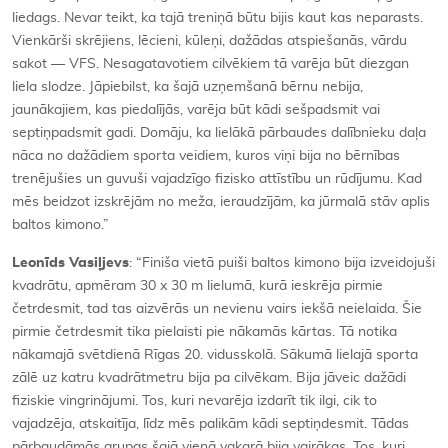
liedags. Nevar teikt, ka tajā treniņā būtu bijis kaut kas neparasts.
Vienkārši skrējiens, lēcieni, kūleņi, dažādas atspiešanās, vārdu
sakot — VFS. Nesagatavotiem cilvēkiem tā varēja būt diezgan
liela slodze. Jāpiebilst, ka šajā uzņemšanā bērnu nebija,
jaunākajiem, kas piedalījās, varēja būt kādi sešpadsmit vai
septiņpadsmit gadi. Domāju, ka lielākā pārbaudes dalībnieku daļa
nāca no dažādiem sporta veidiem, kuros viņi bija no bērnības
trenējušies un guvuši vajadzīgo fizisko attīstību un rūdījumu. Kad
mēs beidzot izskrējām no meža, ieraudzījām, ka jūrmalā stāv aplis
baltos kimono.”
Leonīds Vasiļjevs
: “Finiša vietā puiši baltos kimono bija izveidojuši
kvadrātu, apmēram 30 x 30 m lielumā, kurā ieskrēja pirmie
četrdesmit, tad tas aizvērās un nevienu vairs iekšā neielaida. Šie
pirmie četrdesmit tika pielaisti pie nākamās kārtas. Tā notika
nākamajā svētdienā Rīgas 20. vidusskolā. Sākumā lielajā sporta
zālē uz katru kvadrātmetru bija pa cilvēkam. Bija jāveic dažādi
fiziskie vingrinājumi. Tos, kuri nevarēja izdarīt tik ilgi, cik to
vajadzēja, atskaitīja, līdz mēs palikām kādi septiņdesmit. Tādas
pārbaudāmās grupas šajā vienā vakarā bija vairākas. Tos, kuri