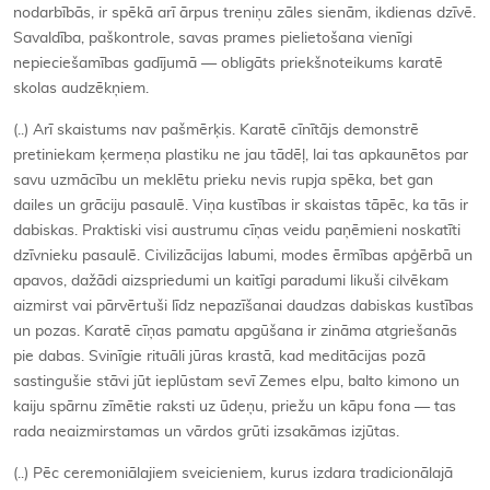
nodarbībās, ir spēkā arī ārpus treniņu zāles sienām, ikdienas dzīvē.
Savaldība, paškontrole, savas prames pielietošana vienīgi
nepieciešamības gadījumā — obligāts priekšnoteikums karatē
skolas audzēkņiem.
(..) Arī skaistums nav pašmērķis. Karatē cīnītājs demonstrē
pretiniekam ķermeņa plastiku ne jau tādēļ, lai tas apkaunētos par
savu uzmācību un meklētu prieku nevis rupja spēka, bet gan
dailes un grāciju pasaulē. Viņa kustības ir skaistas tāpēc, ka tās ir
dabiskas. Praktiski visi austrumu cīņas veidu paņēmieni noskatīti
dzīvnieku pasaulē. Civilizācijas labumi, modes ērmības apģērbā un
apavos, dažādi aizspriedumi un kaitīgi paradumi likuši cilvēkam
aizmirst vai pārvērtuši līdz nepazīšanai daudzas dabiskas kustības
un pozas. Karatē cīņas pamatu apgūšana ir zināma atgriešanās
pie dabas. Svinīgie rituāli jūras krastā, kad meditācijas pozā
sastingušie stāvi jūt ieplūstam sevī Zemes elpu, balto kimono un
kaiju spārnu zīmētie raksti uz ūdeņu, priežu un kāpu fona — tas
rada neaizmirstamas un vārdos grūti izsakāmas izjūtas.
(..) Pēc ceremoniālajiem sveicieniem, kurus izdara tradicionālajā