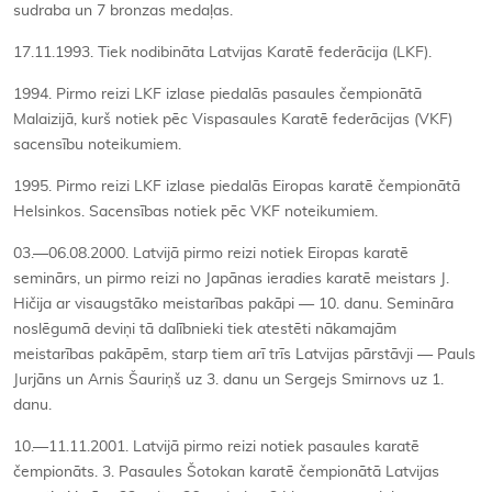
sudraba un 7 bronzas medaļas.
17.11.1993. Tiek nodibināta Latvijas Karatē federācija (LKF).
1994. Pirmo reizi LKF izlase piedalās pasaules čempionātā
Malaizijā, kurš notiek pēc Vispasaules Karatē federācijas (VKF)
sacensību noteikumiem.
1995. Pirmo reizi LKF izlase piedalās Eiropas karatē čempionātā
Helsinkos. Sacensības notiek pēc VKF noteikumiem.
03.—06.08.2000. Latvijā pirmo reizi notiek Eiropas karatē
seminārs, un pirmo reizi no Japānas ieradies karatē meistars J.
Hičija ar visaugstāko meistarības pakāpi — 10. danu. Semināra
noslēgumā deviņi tā dalībnieki tiek atestēti nākamajām
meistarības pakāpēm, starp tiem arī trīs Latvijas pārstāvji — Pauls
Jurjāns un Arnis Šauriņš uz 3. danu un Sergejs Smirnovs uz 1.
danu.
10.—11.11.2001. Latvijā pirmo reizi notiek pasaules karatē
čempionāts. 3. Pasaules Šotokan karatē čempionātā Latvijas