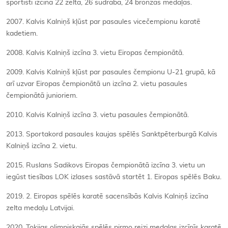
sportisti izcīna 22 zelta, 26 sudraba, 24 bronzas medaļas.
2007. Kalvis Kalniņš kļūst par pasaules vicečempionu karatē
kadetiem.
2008. Kalvis Kalniņš izcīna 3. vietu Eiropas čempionātā.
2009. Kalvis Kalniņš kļūst par pasaules čempionu U-21 grupā, kā
arī uzvar Eiropas čempionātā un izcīna 2. vietu pasaules
čempionātā junioriem.
2010. Kalvis Kalniņš izcīna 3. vietu pasaules čempionātā.
2013. Sportakord pasaules kaujas spēlēs Sanktpēterburgā Kalvis
Kalniņš izcīna 2. vietu.
2015. Ruslans Sadikovs Eiropas čempionātā izcīna 3. vietu un
iegūst tiesības LOK izlases sastāvā startēt 1. Eiropas spēlēs Baku.
2019. 2. Eiropas spēlēs karatē sacensībās Kalvis Kalniņš izcīna
zelta medaļu Latvijai.
2020. Tokijas olimpiskajās spēlēs pirmo reizi medaļas izcīnīs karatē