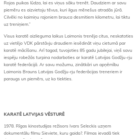
Rojas puikas lūdza, lai es viņus sāku trenēt. Daudziem ar savu
piemēru es aizvietoju tēvus, kuri ilgus mēnešus atradās jūrā.
Cilvēki no kaimiņu rajoniem brauca desmitiem kilometru, lai tiktu
uz treniņiem.”
Visus karatē aizlieguma laikus Laimonis trenēja citus, neskatoties
uz vietējo VDK pārstāvju draudiem iesēdināt viņu cietumā par
karatē mācīšanu. Arī tagad, tuvojoties 85 gadu jubilejai, viņš savu
iespēju robežās turpina nodarboties ar karatē Latvijas Godžju-rju
karatē federācijā. Ar savu možumu, zinātkāri un apņēmību
Laimonis Brauns Latvijas Godžju-rju federācijas treneriem ir
paraugs un piemērs, uz ko tiekties.
KARATĒ LATVIJAS VĒSTURĒ
1978. Rīgas kinostudijas režisors Ivars Seleckis uzņem
dokumentālu filmu Sieviete, kuru gaida?. Filmas ievadā tiek