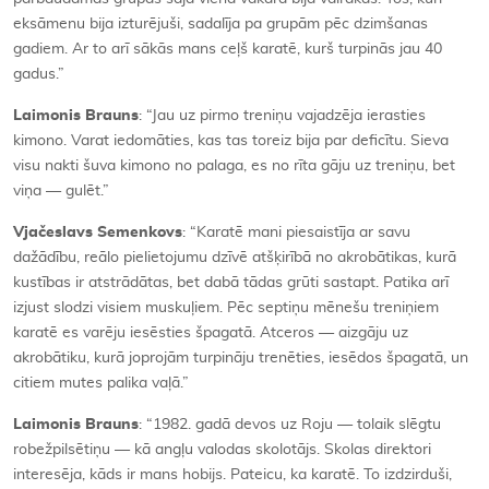
eksāmenu bija izturējuši, sadalīja pa grupām pēc dzimšanas
gadiem. Ar to arī sākās mans ceļš karatē, kurš turpinās jau 40
gadus.”
Laimonis Brauns
: “Jau uz pirmo treniņu vajadzēja ierasties
kimono. Varat iedomāties, kas tas toreiz bija par deficītu. Sieva
visu nakti šuva kimono no palaga, es no rīta gāju uz treniņu, bet
viņa — gulēt.”
Vjačeslavs Semenkovs
: “Karatē mani piesaistīja ar savu
dažādību, reālo pielietojumu dzīvē atšķirībā no akrobātikas, kurā
kustības ir atstrādātas, bet dabā tādas grūti sastapt. Patika arī
izjust slodzi visiem muskuļiem. Pēc septiņu mēnešu treniņiem
karatē es varēju iesēsties špagatā. Atceros — aizgāju uz
akrobātiku, kurā joprojām turpināju trenēties, iesēdos špagatā, un
citiem mutes palika vaļā.”
Laimonis Brauns
: “1982. gadā devos uz Roju — tolaik slēgtu
robežpilsētiņu — kā angļu valodas skolotājs. Skolas direktori
interesēja, kāds ir mans hobijs. Pateicu, ka karatē. To izdzirduši,