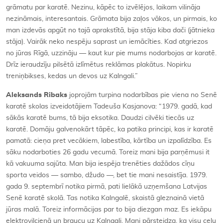
grāmatu par karatē. Nezinu, kāpēc to izvēlējos, laikam vilināja
nezināmais, interesantais. Grāmata bija zaļos vākos, un pirmais, ko
man izdevās apgūt no tajā aprakstītā, bija stāja kiba dači (jātnieka
stāja). Vairāk neko nespēju saprast un iemācīties. Kad atgriezos
no jūras Rīgā, uzzināju — kaut kur pie mums nodarbojas ar karatē.
Drīz ieraudzīju pilsētā izlīmētus reklāmas plakātus. Nopirku
treniņbikses, kedas un devos uz Kalngali.”
Aleksands Ribaks
joprojām turpina nodarbības pie viena no Senē
karatē skolas izveidotājiem Tadeuša Kasjanova: “1979. gadā, kad
sākās karatē bums, tā bija eksotika. Daudzi cilvēki tiecās uz
karatē. Domāju galvenokārt tāpēc, ka patika principi, kas ir karatē
pamatā: cieņa pret vecākiem, labestība, kārtība un izpalīdzība. Es
sāku nodarboties 26 gadu vecumā. Toreiz mani bija parņēmusi it
kā vakuuma sajūta. Man bija iespēja trenēties dažādos cīņu
sporta veidos — sambo, džudo —, bet tie mani nesaistīja. 1979.
gada 9. septembrī notika pirmā, pati lielākā uzņemšana Latvijas
Senē karatē skolā. Tas notika Kalngalē, skaistā gleznainā vietā
jūras malā. Toreiz informācijas par to bija diezgan maz. Es iekāpu
elektrovilcienā un braucu uz Kalngali. Mani pārsteidza, ka visu ceļu