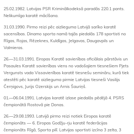
25.02.1982. Latvijas PSR Kriminālkodeksā paradās 220.1 pants.
Nelikumīga karatē mācīšana.
31.03.1990. Pirmo reizi pēc aizlieguma Latvijā sarīko karatē
sacensības. Dinamo sporta namā tajās piedalās 178 sportisti no
Rīgas, Rojas, Rēzeknes, Kuldīgas, Jelgavas, Daugavpils un
Valmieras.
26.—31.03.1991. Eiropas Karatē savienības oficiālais pārstāvis un
Pasaules Karatē savienības viens no vadošajiem tiesnešiem Pjets
Vergunsts vada Vissavienības karatē tiesnešu semināru, kurā tiek
atestēti pēc karatē aizlieguma pirmie Latvijas tiesneši Vasilijs
Čerņigovs, Jurijs Ozerskijs un Arnis Šauriņš.
01.—06.04.1991. Latvijas karatē izlase piedalās pēdējā 4. PSRS
čempionātā Rostovā pie Donas.
26.—29.08.1993. Latvijā pirmo reizi notiek Eiropas karatē
čempionāts — 6. Eiropas Godžju-rju karatē federācijas
čempionāts Rīgā, Sporta pilī. Latvijas sportisti izcīna 3 zelta, 3