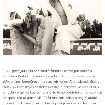
1979. gadā jauniešu populārajā žurnālā Liesma pazīstamais
žurnālists Kārlis Baumanis savā rakstā Karatē ar piemēriem iz
dzīves, kino, literatūras un preses jeb Āzijas tīģera pieradināšana
Baltijas klimatiskajos apstākļos vēstīja: “Jā, karatē vienmēr ir bijis
un paliek vispirms kaujas māksla. Ja tā aprobežotos ar formulu «sit
un sper», tad to prastu visi. Taču tam, kas nolēmis apgūt karatē,
jāņem vērā, ka šim nolūkam būs vajadzīgs viss mūžs. Arī mūsu