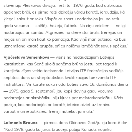
slavenajā Pleskavas divīzijā. Tieši tur 1976. gadā, kad aizbraucu
apciemot brāli, es pirmo reizi dzirdēju vārdu karatē, ieraudzīju, kā
ķieģeli salauž ar roku. Vispār ar sportu nodarbojos jau no sešu
gadu vecuma — spēlēju hokeju, futbolu. No cīņu veidiem — neilgi
nodarbojos ar sambo. Atgriezies no dienesta, brālis trenējās arī
mājās un arī man kaut ko pamācīja. Kad viņš man pateica, ka būs
uzņemšana karatē grupās, arī es nolēmu izmēģināt savus spēkus.”
Vjačeslavs Semenkovs
— viens no nedaudzajiem Latvijas
karatistiem, kas Senē skolā saņēma brūno jostu, bet tagad ir
korejiešu cīņas veida taekvondo Latvijas ITF federācijas vadītājs,
septītais dans un starptautiskas kvalifikācijas taekvondo ITF
instruktors: “Ar karatē sāku nodarboties savā 16. dzimšanas dienā
— 1979. gada 9. septembrī. Jau kopš deviņu gadu vecuma
nodarbojos ar akrobātiku, biju kļuvis par meistarkandidātu. Kāds
paziņa, kas nodarbojās ar karatē, ieteica aiziet uz treniņu —
varbūt man iepatiksies. Treniņi notiekot jūrmalā.”
Laimonis Brauns
— pirmais dans Okinavas Godžju-rju karatē do:
“Kad 1978. gadā kā jūras braucējs pabiju Kanādā, nopirku