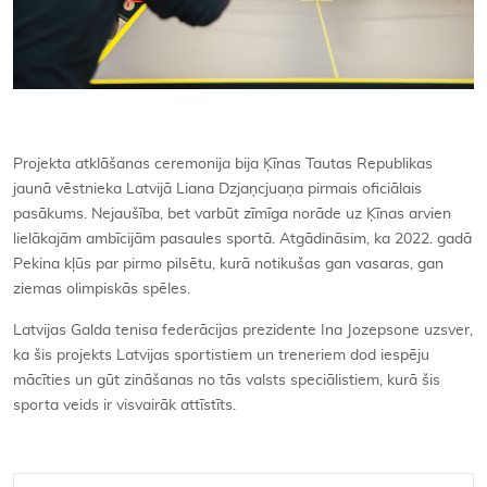
Projekta atklāšanas ceremonija bija Ķīnas Tautas Republikas
jaunā vēstnieka Latvijā Liana Dzjaņcjuaņa pirmais oficiālais
pasākums. Nejaušība, bet varbūt zīmīga norāde uz Ķīnas arvien
lielākajām ambīcijām pasaules sportā. Atgādināsim, ka 2022. gadā
Pekina kļūs par pirmo pilsētu, kurā notikušas gan vasaras, gan
ziemas olimpiskās spēles.
Latvijas Galda tenisa federācijas prezidente Ina Jozepsone uzsver,
ka šis projekts Latvijas sportistiem un treneriem dod iespēju
mācīties un gūt zināšanas no tās valsts speciālistiem, kurā šis
sporta veids ir visvairāk attīstīts.