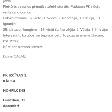
Jānis
Pleikšnis sezonas pirmajā stafetē startēs. Patlaban PK nāciju
vērtējumā dāmām
Latvija atrodas 15. vietā (1. Vācija, 2. Norvēģija, 3. Krievija, 18.
Igaunija,
25. Lietuva), kungiem – 16. vietā (1. Norvēģija, 2. Vācija, 3. Krievija).
Interesanti, ka abos vērtējumos ceturto pozīciju ieņem Ukraina,
kas strauji
kļūst par biatona lielvalsti.
Dainis CAUNE
PK IZCĪŅAS 2.
KĀRTA,
HOHFILCENE
Piektdien, 12.
decembrī