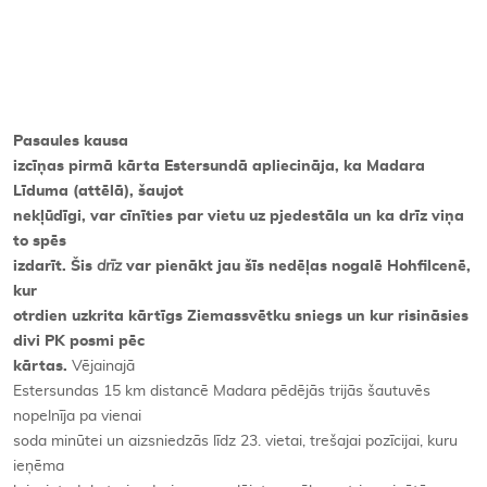
Kontakti
Pasaules kausa
izcīņas pirmā kārta Estersundā apliecināja, ka Madara
Līduma (attēlā), šaujot
nekļūdīgi, var cīnīties par vietu uz pjedestāla un ka drīz viņa
to spēs
izdarīt. Šis
drīz
var pienākt jau šīs nedēļas nogalē Hohfilcenē,
kur
otrdien uzkrita kārtīgs Ziemassvētku sniegs un kur risināsies
divi PK posmi pēc
kārtas.
Vējainajā
Estersundas 15 km distancē Madara pēdējās trijās šautuvēs
nopelnīja pa vienai
soda minūtei un aizsniedzās līdz 23. vietai, trešajai pozīcijai, kuru
ieņēma