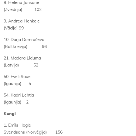
8. Helēna Jonsone
(Zviedrija) 102
9. Andrea Henkele
(Vācija) 99
10. Darja Domračeva
(Baltkrievija) 96
21. Madara Līduma
(Latvija) 52
50. Eveli Saue
(Igaunija) 5
54. Kadri Lehtla
(Igaunija) 2
Kungi
1. Emīls Hegle
Svendsens (Norvēģija) 156