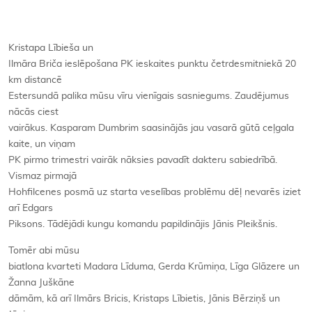
Kristapa Lībieša un
Ilmāra Briča ieslēpošana PK ieskaites punktu četrdesmitniekā 20
km distancē
Estersundā palika mūsu vīru vienīgais sasniegums. Zaudējumus
nācās ciest
vairākus. Kasparam Dumbrim saasinājās jau vasarā gūtā ceļgala
kaite, un viņam
PK pirmo trimestri vairāk nāksies pavadīt dakteru sabiedrībā.
Vismaz pirmajā
Hohfilcenes posmā uz starta veselības problēmu dēļ nevarēs iziet
arī Edgars
Piksons. Tādējādi kungu komandu papildinājis Jānis Pleikšnis.
Tomēr abi mūsu
biatlona kvarteti Madara Līduma, Gerda Krūmiņa, Līga Glāzere un
Žanna Juškāne
dāmām, kā arī Ilmārs Bricis, Kristaps Lībietis, Jānis Bērziņš un