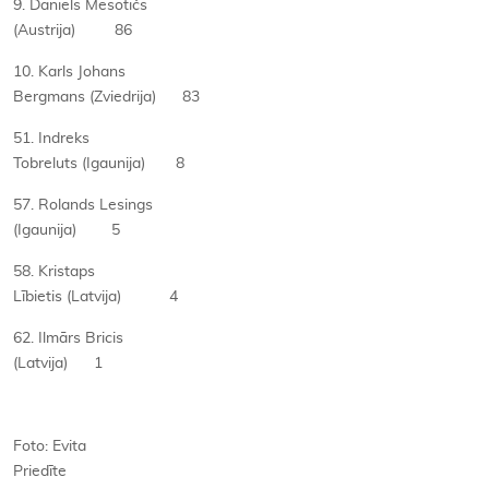
9. Daniels Mesotičs
(Austrija) 86
10. Karls Johans
Bergmans (Zviedrija) 83
51. Indreks
Tobreluts (Igaunija) 8
57. Rolands Lesings
(Igaunija) 5
58. Kristaps
Lībietis (Latvija) 4
62. Ilmārs Bricis
(Latvija) 1
Foto: Evita
Priedīte