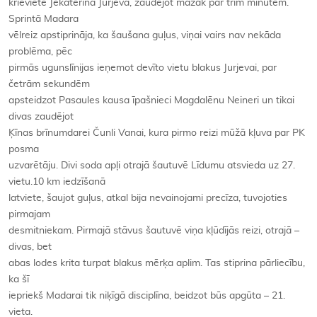
krieviete Jekaterina Jurjeva, zaudējot mazāk par trim minūtēm.
Sprintā Madara
vēlreiz apstiprināja, ka šaušana guļus, viņai vairs nav nekāda
problēma, pēc
pirmās ugunslīnijas ieņemot devīto vietu blakus Jurjevai, par
četrām sekundēm
apsteidzot Pasaules kausa īpašnieci Magdalēnu Neineri un tikai
divas zaudējot
Ķīnas brīnumdarei Čunli Vanai, kura pirmo reizi mūžā kļuva par PK
posma
uzvarētāju. Divi soda apļi otrajā šautuvē Līdumu atsvieda uz 27.
vietu.10 km iedzīšanā
latviete, šaujot guļus, atkal bija nevainojami precīza, tuvojoties
pirmajam
desmitniekam. Pirmajā stāvus šautuvē viņa kļūdījās reizi, otrajā –
divas, bet
abas lodes krita turpat blakus mērķa aplim. Tas stiprina pārliecību,
ka šī
iepriekš Madarai tik niķīgā disciplīna, beidzot būs apgūta – 21.
vieta.