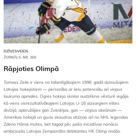
DZĪVESVEIDS
ŽURNĀLS: NR. 360
Rāpjoties Olimpā
Tomass Zeile ir viens no talantīgākajiem 1998. gadā dzimušajiem
Latvijas hokejistiem — personība ar lielu potenciālu arī viņpus
laukuma apmales. Ogres hokeja skolas audzēknis vēsturē iegājis
kā viens visrezultatīvākajiem Latvijas U-18 aizsargiem elites
divīzijā, apbružājies gan Zviedrijas, gan — viņpus okeānam —
Amerikas hokejā un guvis skaudras atziņas arī no NHL leģendas
Zdeno Hāras mutes, bet tagad pēc paša iniciatīvas nonācis
ambiciozās Latvijas čempionāta debitantes HK Olimp rindās.