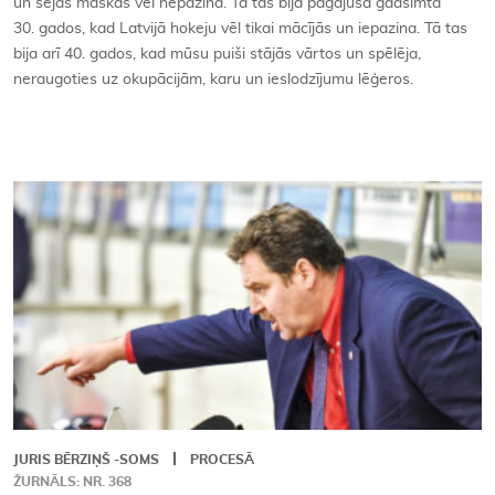
un sejas maskas vēl nepazina. Tā tas bija pagājušā gadsimta
30. gados, kad Latvijā hokeju vēl tikai mācījās un iepazina. Tā tas
bija arī 40. gados, kad mūsu puiši stājās vārtos un spēlēja,
neraugoties uz okupācijām, karu un ieslodzījumu lēģeros.
JURIS BĒRZIŅŠ -SOMS
PROCESĀ
ŽURNĀLS: NR. 368