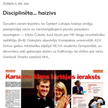
ŽURNĀLS: NR. 366
Disciplinēta… haizivs
Šoruden varam lepoties, ka Optibet Latvijas hokeja virslīgu
pastiprinājis viens no meistarīgākajiem jaunās paaudzes
aizsargiem — Kārlis Čukste, kurš kļuvis par HK Mogo rezultatīvāko
spēlētāju (8+6). Hokejists absolvējis Kvinipiakas universitāti ASV,
četrus gadus meistarību slīpējot NCAA studentu čempionātā, un
decembra vidū gatavojas doties uz Kaliforniju, lai cīnītos par vietu
Sanhosē Sharks sastāvā NHL.