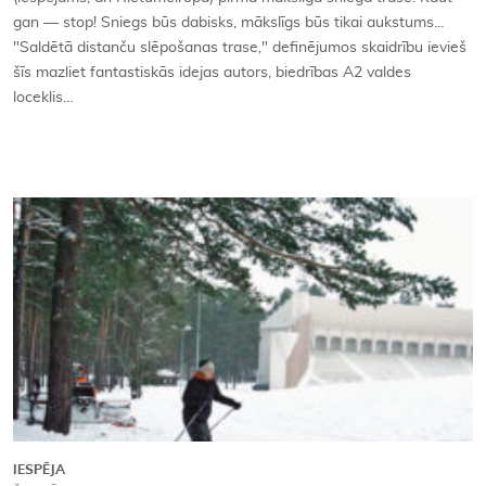
gan — stop! Sniegs būs dabisks, mākslīgs būs tikai aukstums...
"Saldētā distanču slēpošanas trase," definējumos skaidrību ievieš
šīs mazliet fantastiskās idejas autors, biedrības A2 valdes
loceklis…
IESPĒJA