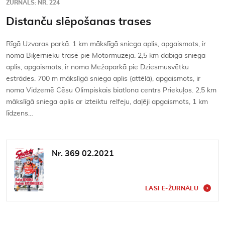
ŽURNĀLS: NR. 224
Distanču slēpošanas trases
Rīgā Uzvaras parkā. 1 km mākslīgā sniega aplis, apgaismots, ir
noma Biķernieku trasē pie Motormuzeja. 2,5 km dabīgā sniega
aplis, apgaismots, ir noma Mežaparkā pie Dziesmusvētku
estrādes. 700 m mākslīgā sniega aplis (attēlā), apgaismots, ir
noma Vidzemē Cēsu Olimpiskais biatlona centrs Priekuļos. 2,5 km
mākslīgā sniega aplis ar izteiktu relfeju, daļēji apgaismots, 1 km
līdzens…
Nr. 369 02.2021
LASI E-ŽURNĀLU