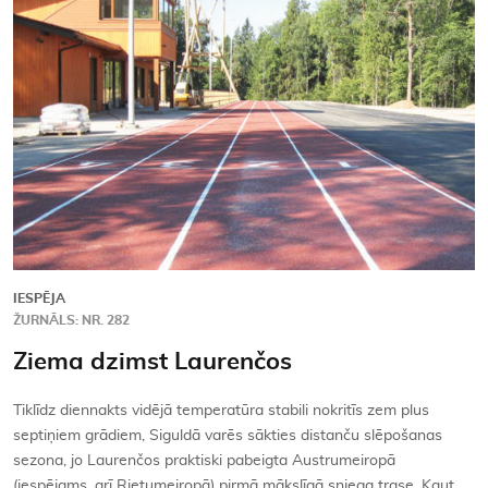
Kontakti
IESPĒJA
ŽURNĀLS: NR. 282
Ziema dzimst Laurenčos
Tiklīdz diennakts vidējā temperatūra stabili nokritīs zem plus
septiņiem grādiem, Siguldā varēs sākties distanču slēpošanas
sezona, jo Laurenčos praktiski pabeigta Austrumeiropā
(iespējams, arī Rietumeiropā) pirmā mākslīgā sniega trase. Kaut