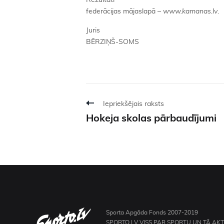
Rezultāti
federācijas mājaslapā –
www.kamanas.lv
.
Juris
BĒRZIŅŠ-SOMS
Iepriekšējais raksts
Hokeja skolas pārbaudījumi
Sporta Apgāda Fonds 2007-2019
SPORTO.LV VISS PAR SPORTU UN TĀ AK