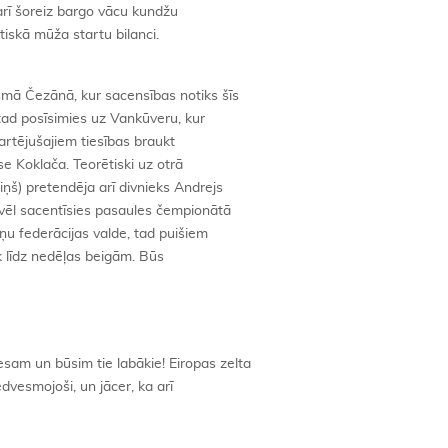
 arī šoreiz bargo vācu kundžu
tiskā mūža startu bilanci.
smā Čezānā, kur sacensības notiks šīs
tad posīsimies uz Vankūveru, kur
artējušajiem tiesības braukt
se Koklača. Teorētiski uz otrā
iņš) pretendēja arī divnieks Andrejs
 vēl sacentīsies pasaules čempionātā
ņu federācijas valde, tad puišiem
k līdz nedēļas beigām. Būs
am un būsim tie labākie! Eiropas zelta
dvesmojoši, un jācer, ka arī