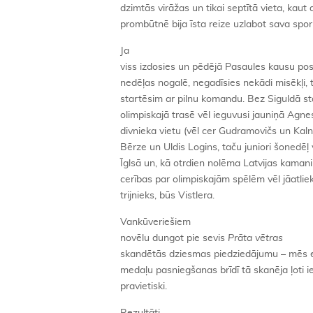
dzimtās virāžas un tikai septītā vieta, kaut
prombūtnē bija īsta reize uzlabot sava spor
Ja
viss izdosies un pēdējā Pasaules kausu po
nedēļas nogalē, negadīsies nekādi misēkļi, 
startēsim ar pilnu komandu. Bez Siguldā st
olimpiskajā trasē vēl ieguvusi jauniņā Agne
divnieka vietu (vēl cer Gudramovičs un Kaln
Bērze un Uldis Logins, taču juniori šonedēļ
Īglsā un, kā otrdien nolēma Latvijas kamani
cerības par olimpiskajām spēlēm vēl jāatlie
trijnieks, būs Vistlera.
Vankūveriešiem
novēlu dungot pie sevis
Prāta vētras
skandētās dziesmas piedziedājumu – mēs es
medaļu pasniegšanas brīdī tā skanēja ļoti ie
pravietiski.