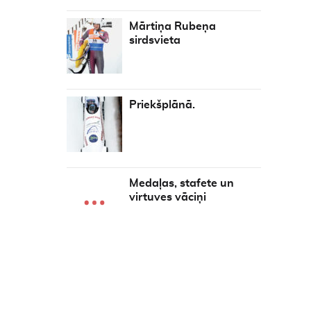
Mārtiņa Rubeņa
sirdsvieta
Priekšplānā.
Medaļas, stafete un
virtuves vāciņi