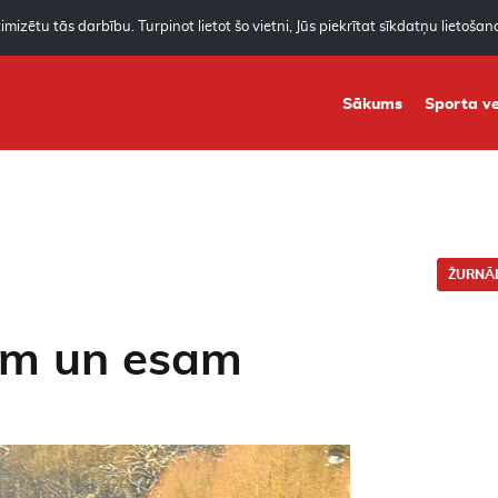
mizētu tās darbību. Turpinot lietot šo vietni, Jūs piekrītat sīkdatņu lietoša
Sākums
Sporta ve
ŽURNĀL
ām un esam