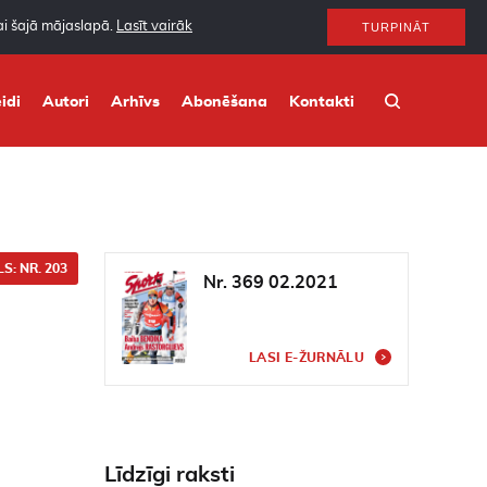
nai šajā mājaslapā.
Lasīt vairāk
TURPINĀT
idi
Autori
Arhīvs
Abonēšana
Kontakti
S: NR. 203
Nr. 369 02.2021
LASI E-ŽURNĀLU
Līdzīgi raksti