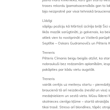
jaunā Ināra Kivlenieka, kurš gan starta viet
trases rekordu (pamatsacensībās gan to la
bija neizpratnē par visai tehniskā braucien
Līdzīgi
sāpīgu pozīciju kā Mārtiņš izcīnīja brāļi Šic
likās mazāk sarūgtināti, jo galvenais, ka be
atliek vien to nostiprināt un Vistlerā parūp
Septītie – Oskars Gudramovičs un Pēteris K
Treneris
Pēteris Cīmanis beigu beigās atzīst, ka start
nobraukuši bez redzamām aplamībām, iespēj
pakāpties par kādu vietu augstāk.
Treneris
vairāk cerējis uz meiteņu startu – pieredzēj
braucienā tā arī neizdevās (neslīd un viss) s
medaļniekiem un sestā vieta. Mūsu līderei 
skolnieces cienīga kļūme – startā atraisījā
tikai trasē. Streso arī blondīnes, tāpēc otra