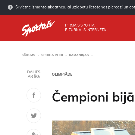
Šī vietne izmanto sīkdatnes, lai uzlabotu lietošanas pieredzi un opti
PIRMAIS SPORTA
E-ŽURNĀLS INTERNETĀ
SĀKUMS
SPORTA VEIDI
KAMANIŅAS
DALIES
OLIMPIĀDE
AR ŠO:
Čempioni bij