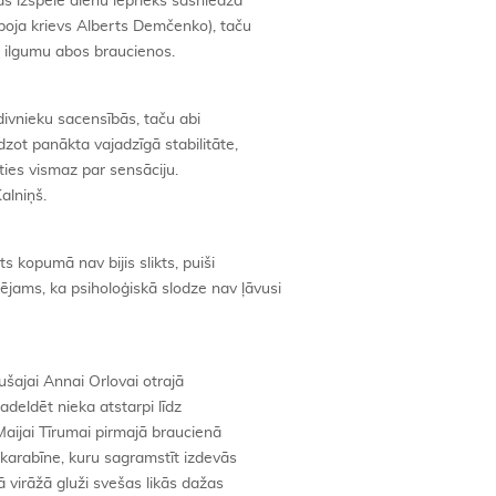
as izspēlē dienu iepriekš sasniedza
boja krievs Alberts Demčenko), taču
a ilgumu abos braucienos.
i divnieku sacensībās, taču abi
idzot panākta vajadzīgā stabilitāte,
ēties vismaz par sensāciju.
alniņš.
s kopumā nav bijis slikts, puiši
ams, ka psiholoģiskā slodze nav ļāvusi
ušajai Annai Orlovai otrajā
adeldēt nieka atstarpi līdz
Maijai Tīrumai pirmajā braucienā
s karabīne, kuru sagramstīt izdevās
jā virāžā gluži svešas likās dažas