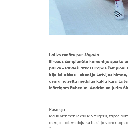
Lai ko runātu par šāgada
Eiropas čempionāta kamaniņu sporta pre
paliks – latvieši atkal Eiropas čempioni
bija kā nākas – skanēja Latvijas himna
asara, jo zelta medaļas kaklā kāra Latv
Mārtiņam Rubenim, Andrim un Jurim Ši
Pašmāju
ledus vienmēr liekas labvēlīgāks, tāpēc pir
derēja – cik medaļu nu būs? Jo vairāk tāpēc