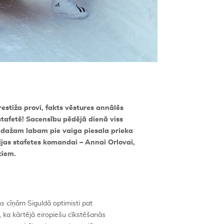
stiža provi, fakts vēstures annālēs
 stafetē! Sacensību pēdējā dienā viss
, dažam labam pie vaiga piesala prieka
ijas stafetes komandai – Annai Orlovai,
ciem.
ms cīņām Siguldā optimisti pat
, ka kārtējā eiropiešu cīkstēšanās