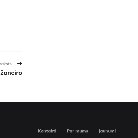
raksts
ežaneiro
Kontakti
Par mums
Jaunumi