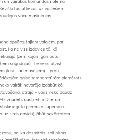
ijām un vairākas komandas nolēma
Sevišķi tas attiecas uz vāciešiem,
draudīgās vācu mašinērijas
maņa apsārtušajiem vaigiem, pat
st, ka ne viss izdevies tā, kā
 nekaisīja (zem kājām gan būtu
tiem sagādājuši. Treneris atzīst,
m (lasi – arī mūsējiem) – proti,
dažādākajām gaisa temperatūrām piemērots
neko vairāk nevarēja izdabūt kā:
atavošanā, otrajā – vairs neko daudz
,042 zaudēts austrietim Dīteram
tiski: iegūta pieredze supersalā,
 uz sirds apvidu) jābūt sakārtotam.
ezonu, palika desmitais, soli pirms