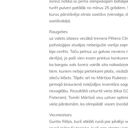
šoreiz notika īsi pirms olimpiskajām batāl
turēt pulveri patālāk no mīnus 25 grādiem. 
kurus pārstāvēja otrais sastāvs (vienalga, 
sastāvdaļa).
Raugoties
uz valsts izlases vecākā trenera Pētera Cī
psiholoģijas studijas nebeigušie varēja sapra
bija cerēts. Taču pelnus uz galvas neviens
derējis), jo paši vien esam priekus konkuren
ka bargais sals šoreiz vairāk sita nabadziņie
tiem, kuriem nebija pietiekami plašs, vis
slieču klāsts. Tāpēc arī no Mārtiņa Rubeņa 
pirmajā braucienā nokļūdījos inventāra sag
nesaglābu. Rezultātā ceturtā vieta (tikai 0
Fisteram). Tomēr Mārtiņš visu uztver optimis
viela pārdomām, ka olimpiādē visam (norāda
Vecmeistars
Guntis Rēķis, kurš atklāti runā par pēdējo s