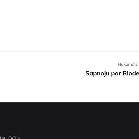
Nākamais 
Sapņoju par Riod
TUALITĀTĒM