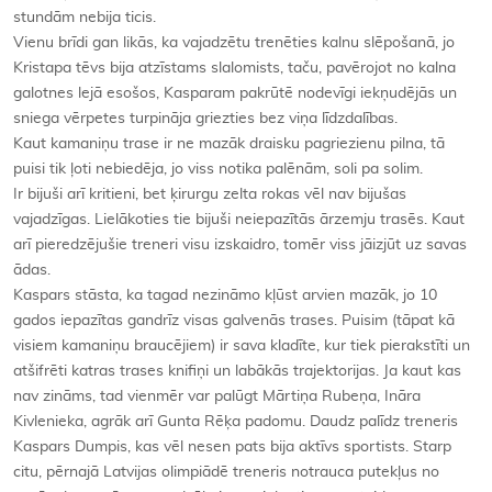
stundām nebija ticis.
Vienu brīdi gan likās, ka vajadzētu trenēties kalnu slēpošanā, jo
Kristapa tēvs bija atzīstams slalomists, taču, pavērojot no kalna
galotnes lejā esošos, Kasparam pakrūtē nodevīgi iekņudējās un
sniega vērpetes turpināja griezties bez viņa līdzdalības.
Kaut kamaniņu trase ir ne mazāk draisku pagriezienu pilna, tā
puisi tik ļoti nebiedēja, jo viss notika palēnām, soli pa solim.
Ir bijuši arī kritieni, bet ķirurgu zelta rokas vēl nav bijušas
vajadzīgas. Lielākoties tie bijuši neiepazītās ārzemju trasēs. Kaut
arī pieredzējušie treneri visu izskaidro, tomēr viss jāizjūt uz savas
ādas.
Kaspars stāsta, ka tagad nezināmo kļūst arvien mazāk, jo 10
gados iepazītas gandrīz visas galvenās trases. Puisim (tāpat kā
visiem kamaniņu braucējiem) ir sava kladīte, kur tiek pierakstīti un
atšifrēti katras trases knifiņi un labākās trajektorijas. Ja kaut kas
nav zināms, tad vienmēr var palūgt Mārtiņa Rubeņa, Ināra
Kivlenieka, agrāk arī Gunta Rēķa padomu. Daudz palīdz treneris
Kaspars Dumpis, kas vēl nesen pats bija aktīvs sportists. Starp
citu, pērnajā Latvijas olimpiādē treneris notrauca putekļus no