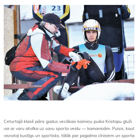
Kontakti
Ceturtajā klasē pāris gadus vecākais kaimiņu puika Kristapu gluži
vai ar varu atvilka uz savu sporta veidu — kamaniņām. Puisis, kaut
visnotaļ kustīgs un sportisks, tālāk par pagalma cīniņiem un sporta