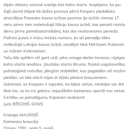
tāpēc atlases sezonā svarīgs būs katrs starts. Iespējams, ka jau
šajā ziemā (tāpat kā dažos posmos pērn) Kaspars piedalīsies
atsevišķos Pasaules kausa izcīņas posmos (ja izcīnīs vismaz 17.
vietu pirms tam notiekošajā Nāciju kausa izcīņā, kas parasti risinās
dienu pirms pamatsacensībām), kas dos neatsveramu pieredzi.
Pašreiz puisis ir mūsu trešais numurs, ko arī pieradīja tikko
notikušajā Latvijas kausa izcīņā, zaudējot tikai Mārtiņam Rubenim
un Ināram Kivleniekam.
Taču līdz spēlēm vēl garš ceļš, pilns smaga darba treniņos, rūpīgas
katra starta analīzes. Jāuzlabo starta ātrums, fiziskā sagatavotība,
psiholoģiskā noturība, jāiegūst stabilitāte, kas pagaidām vēl reizēm
pieklibo, un labi starti mijas ar kļūdu pilniem braucieniem.
Galvenais, ko Kaspars ir sapratis, ka labas vietas, medaļas var dot
tikai tas, uz ko esi gatavs, nejaušībām kamaniņu sportā nav vietas.
Centību un pamatīgumu Kaparam neatņemt.
Juris BĒRZIŅŠ-SOMS
Kristaps MAURIŅŠ
Kamaniņu braucējs
Dzimis: 1991. gada 5. maijā