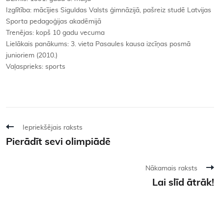
Izglītība: mācījies Siguldas Valsts ģimnāzijā, pašreiz studē Latvijas
Sporta pedagoģijas akadēmijā
Trenējas: kopš 10 gadu vecuma
Lielākais panākums: 3. vieta Pasaules kausa izcīņas posmā
junioriem (2010.)
Vaļasprieks: sports
Iepriekšējais raksts
Pierādīt sevi olimpiādē
Nākamais raksts
Lai slīd ātrāk!