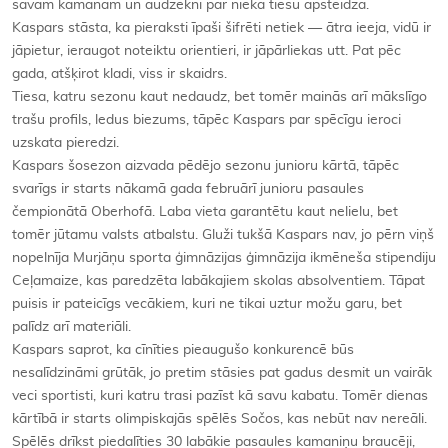
savām kamanām un audzēkni par nieka tiesu apsteidza.
Kaspars stāsta, ka pieraksti īpaši šifrēti netiek — ātra ieeja, vidū ir
jāpietur, ieraugot noteiktu orientieri, ir jāpārliekas utt. Pat pēc
gada, atšķirot kladi, viss ir skaidrs.
Tiesa, katru sezonu kaut nedaudz, bet tomēr mainās arī mākslīgo
trašu profils, ledus biezums, tāpēc Kaspars par spēcīgu ieroci
uzskata pieredzi.
Kaspars šosezon aizvada pēdējo sezonu junioru kārtā, tāpēc
svarīgs ir starts nākamā gada februārī junioru pasaules
čempionātā Oberhofā. Laba vieta garantētu kaut nelielu, bet
tomēr jūtamu valsts atbalstu. Gluži tukšā Kaspars nav, jo pērn viņš
nopelnīja Murjāņu sporta ģimnāzijas ģimnāzija ikmēneša stipendiju
Ceļamaize, kas paredzēta labākajiem skolas absolventiem. Tāpat
puisis ir pateicīgs vecākiem, kuri ne tikai uztur možu garu, bet
palīdz arī materiāli.
Kaspars saprot, ka cīnīties pieaugušo konkurencē būs
nesalīdzināmi grūtāk, jo pretim stāsies pat gadus desmit un vairāk
veci sportisti, kuri katru trasi pazīst kā savu kabatu. Tomēr dienas
kārtībā ir starts olimpiskajās spēlēs Sočos, kas nebūt nav nereāli.
Spēlēs drīkst piedalīties 30 labākie pasaules kamaniņu braucēji,