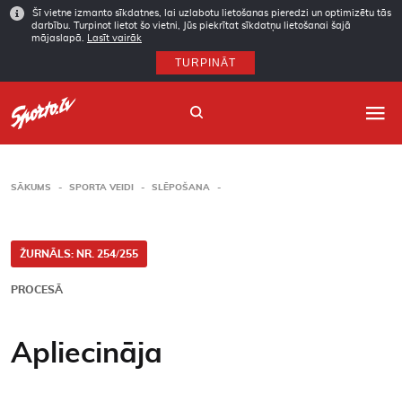
Šī vietne izmanto sīkdatnes, lai uzlabotu lietošanas pieredzi un optimizētu tās
darbību. Turpinot lietot šo vietni, Jūs piekrītat sīkdatņu lietošanai šajā
mājaslapā.
Lasīt vairāk
TURPINĀT
SĀKUMS
SPORTA VEIDI
SLĒPOŠANA
Sākums
Sporta veidi
ŽURNĀLS: NR. 254/255
PROCESĀ
Autori
Arhīvs
Apliecināja
Abonēšana