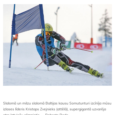
Kontakti
Slalomā un milzu slalomā Baltijas kausu Somutunturi izcīnīja mūsu
izlases līderis Kristaps Zvejnieks (attēlā), supergigantā uzvarēja