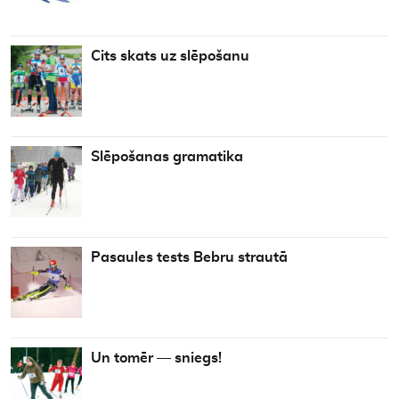
Cits skats uz slēpošanu
Slēpošanas gramatika
Pasaules tests Bebru strautā
Un tomēr — sniegs!