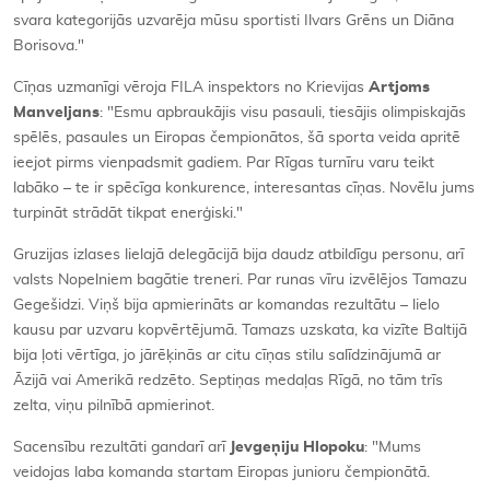
svara kategorijās uzvarēja mūsu sportisti Ilvars Grēns un Diāna
Borisova."
Cīņas uzmanīgi vēroja FILA inspektors no Krievijas
Artjoms
Manveljans
: "Esmu apbraukājis visu pasauli, tiesājis olimpiskajās
spēlēs, pasaules un Eiropas čempionātos, šā sporta veida apritē
ieejot pirms vienpadsmit gadiem. Par Rīgas turnīru varu teikt
labāko – te ir spēcīga konkurence, interesantas cīņas. Novēlu jums
turpināt strādāt tikpat enerģiski."
Gruzijas izlases lielajā delegācijā bija daudz atbildīgu personu, arī
valsts Nopelniem bagātie treneri. Par runas vīru izvēlējos Tamazu
Gegešidzi. Viņš bija apmierināts ar komandas rezultātu – lielo
kausu par uzvaru kopvērtējumā. Tamazs uzskata, ka vizīte Baltijā
bija ļoti vērtīga, jo jārēķinās ar citu cīņas stilu salīdzinājumā ar
Āzijā vai Amerikā redzēto. Septiņas medaļas Rīgā, no tām trīs
zelta, viņu pilnībā apmierinot.
Sacensību rezultāti gandarī arī
Jevgeņiju Hlopoku
: "Mums
veidojas laba komanda startam Eiropas junioru čempionātā.