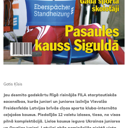
Gatis Ķīsis
Jau desmito gadskārtu Rīgā risinājās FILA starptautiskās
sacensības, kurās juniori un juniores izcīnīja Visvalža
Freidenfelda Latvijas brīvās cīņas sporta kluba-internāta
ceļojošos kausus. Piedalījās 12 valstu izlases, tiesa, ne visas
pilnā komplektācijā. Lielos kausus ieguva Ukrainas juniores