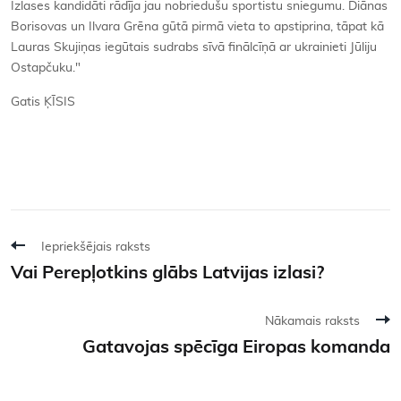
Izlases kandidāti rādīja jau nobriedušu sportistu sniegumu. Diānas
Borisovas un Ilvara Grēna gūtā pirmā vieta to apstiprina, tāpat kā
Lauras Skujiņas iegūtais sudrabs sīvā finālcīņā ar ukrainieti Jūliju
Ostapčuku."
Gatis ĶĪSIS
Iepriekšējais raksts
Vai Perepļotkins glābs Latvijas izlasi?
Nākamais raksts
Gatavojas spēcīga Eiropas komanda