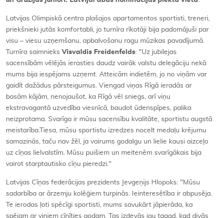
un Gruzijas juniori. Latvijai abās nominācijās piektā vieta
.
Latvijas Olimpiskā centra plašajos apartamentos sportisti, treneri,
priekšnieki jutās komfortabli, jo turnīra rīkotāji bija padomājuši par
visu – viesu uzņemšanu, apbalvošanu ragu mūzikas pavadījumā.
Turnīra saimnieks
Visvaldis Freidenfelds
: "Uz jubilejas
sacensībām vēlējās ierasties daudz vairāk valstu delegāciju nekā
mums bija iespējams uzņemt. Atteicām indietēm, jo no viņām var
gaidīt dažādus pārsteigumus. Viengad viņas Rīgā ieradās ar
basām kājām, nenojaušot, ka Rīgā vēl sniegs, arī viņu
ekstravagantā uzvedība viesnīcā, baudot ūdenspīpes, palika
neizprotama. Svarīga ir mūsu sacensību kvalitāte, sportistu augstā
meistarība.Tiesa, mūsu sportistu izredzes nocelt medaļu krējumu
samazinās, taču nav žēl, ja vairums godalgu un lielie kausi aizceļo
uz cīņas lielvalstīm. Mūsu puišiem un meitenēm svarīgākais bija
vairot starptautisko cīņu pieredzi.''
Latvijas Cīņas federācijas prezidents Jevgeņijs Hlopoks: "Mūsu
sadarbība ar ārzemju kolēģiem turpinās. Ieinteresētība ir abpusēja.
Te ierodas ļoti spēcīgi sportisti, mums savukārt jāpierāda, ka
spējam ar viņiem cīnīties godam. Tas izdevās jau tagad, kad divās