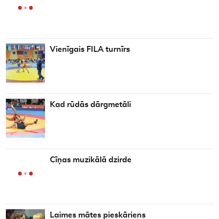
Vienīgais FILA turnīrs
Kad rūdās dārgmetāli
Cīņas muzikālā dzirde
Laimes mātes pieskāriens