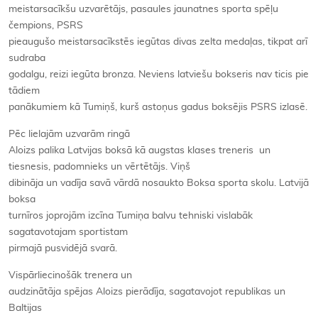
meistarsacīkšu uzvarētājs, pasaules jaunatnes sporta spēļu
čempions, PSRS
pieaugušo meistarsacīkstēs iegūtas divas zelta medaļas, tikpat arī
sudraba
godalgu, reizi iegūta bronza. Neviens latviešu bokseris nav ticis pie
tādiem
panākumiem kā Tumiņš, kurš astoņus gadus boksējis PSRS izlasē.
Pēc lielajām uzvarām ringā
Aloizs palika Latvijas boksā kā augstas klases treneris un
tiesnesis, padomnieks un vērtētājs. Viņš
dibināja un vadīja savā vārdā nosaukto Boksa sporta skolu. Latvijā
boksa
turnīros joprojām izcīna Tumiņa balvu tehniski vislabāk
sagatavotajam sportistam
pirmajā pusvidējā svarā.
Vispārliecinošāk trenera un
audzinātāja spējas Aloizs pierādīja, sagatavojot republikas un
Baltijas