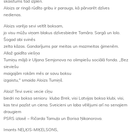
skaistums tad izplēn.
Aloizs ar ringā rūdīto gribu ir paraugs, kā pārvarēt dzīves
nedienas.
Aloizs varēja sevi veltīt boksam,
jo visu mūžu viņam blakus dzīvesbiedre Tamāra. Sargā un lolo.
Šogad abi svinēs
zelta kāzas. Gandarījums par meitas un mazmeitas ģimenēm.
Allaž gaidīta viešņa
Tumiņu mājā ir Uljana Semjonova no olimpiešu sociālā fonda. „Bez
sieviešu
maigajām rokām mēs ar savu boksu
izgaistu," smaida Aloizs Tumiņš.
Aloiz! Tevi sveic vecie cīņu
biedri no boksa senioru kluba
Brek
, visi Latvijas boksa klubi, visi,
kas tevi pazīst un ciena. Sveicieni un laba vēlējumi arī no senajiem
draugiem
PSRS izlasē – Ričarda Tamuļa un Borisa Ņikanorova.
Imants NEĻĶIS-MIĶELSONS,