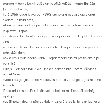
trenera Alberta Lavrinoviča un vecākā kolēģa Imanta Enkūža
(pirmais latvietis,
kurš 1955. gadā kļuva par PSRS čempionu pusvieglajā svarā)
skolots un mudināts,
Aloizs sasniedza Latvijas boksa augstākās virsotnes, divreiz
iekļūstot Eiropas
meistarsacīkšu finālā pirmajā pusvidējā svarā.1961. gadā Belgradā
viņš
saņēma zelta medaļu un speciālbalvu, kas pienācās čempionāta
tehniskākajam
bokserim. Divus gadus vēlāk Eiropas finālā Aloiza pretinieks bija
polis Ježi
Kulejs. Līdz šai cīņai PSRS izlases bokseri bija uzvarējuši visās
iepriekšējās
svara kategorijās, tāpēc Maskavas sporta varas gaiteņos nolēma,
ka kāds tituls
jādod arī citas sociālistiskās valsts bokserim. Tiesneši apzinīgi
izpildīja
pavēli, paziņojot, ka pēc punktiem uzvarējis polis, lai gan latvieša