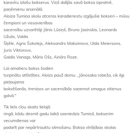
karavīru izlašu bokserus. Viņš dalījās savā boksa izpratnē,
paņēmienu arsenālā.
Aloiza Tumiņa skolu atceras karadienestu izgājušie bokseri – mūsu
čempioni un vissavienības
sacensību uzvarētāji Jānis Lūsiņš, Bruno Jasinskis, Leonards
Užulis, Valdis
Šķēle, Agris Šokolejs, Aleksandrs Maksimovs, Uldis Meiersons,
Juris Viktorovs,
Gaidis Vanags, Māris Ošs, Ainārs Roze.
Lai amatieru bokss šodien
turpinātu attīstīties, Aloizs pauž domu: „Jānosaka robeža, cik ilgi
pieļaujama
boksēšanās, treniņos un sacensībās saņemot smagus sitienus
galvā."
Tik liels cīņu skaits lielajā
ringā, kādu desmit gadu laikā sasniedzis Tumiņš, bokserim
vecumdienas var
padarīt par nepārtrauktu slimošanu. Boksa vīrišķības skolas