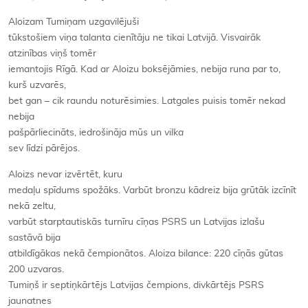
Aloizam Tumiņam uzgavilējuši
tūkstošiem viņa talanta cienītāju ne tikai Latvijā. Visvairāk
atzinības viņš tomēr
iemantojis Rīgā. Kad ar Aloizu boksējāmies, nebija runa par to,
kurš uzvarēs,
bet gan – cik raundu noturēsimies. Latgales puisis tomēr nekad
nebija
pašpārliecināts, iedrošināja mūs un
vilka
sev līdzi pārējos.
Aloizs nevar izvērtēt, kuru
medaļu spīdums spožāks. Varbūt bronzu kādreiz bija grūtāk izcīnīt
nekā zeltu,
varbūt starptautiskās turnīru cīņas PSRS un Latvijas izlašu
sastāvā bija
atbildīgākas nekā čempionātos. Aloiza bilance: 220 cīņās gūtas
200 uzvaras.
Tumiņš ir septiņkārtējs Latvijas čempions, divkārtējs PSRS
jaunatnes