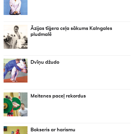
Āzijas tīģera ceļa sākums Kalngales
pludmalē
Dvīņu džudo
Meitenes paceļ rekordus
Bokseris ar harismu