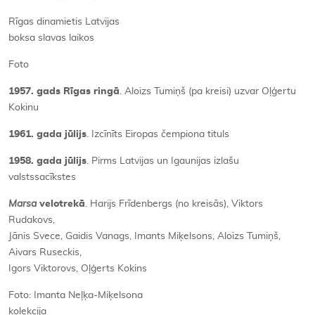
Rīgas dinamietis Latvijas
boksa slavas laikos
Foto
1957. gads Rīgas ringā
. Aloizs Tumiņš (pa kreisi) uzvar Oļģertu
Kokinu
1961. gada jūlijs
. Izcīnīts Eiropas čempiona tituls
1958. gada jūlijs
. Pirms Latvijas un Igaunijas izlašu
valstssacīkstes
Marsa
velotrekā
. Harijs Frīdenbergs (no kreisās), Viktors
Rudakovs,
Jānis Svece, Gaidis Vanags, Imants Miķelsons, Aloizs Tumiņš,
Aivars Ruseckis,
Igors Viktorovs, Oļģerts Kokins
Foto: Imanta Neļķa-Miķelsona
kolekcija