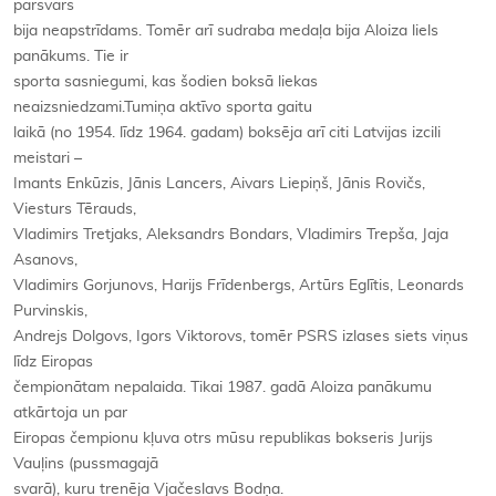
pārsvars
bija neapstrīdams. Tomēr arī sudraba medaļa bija Aloiza liels
panākums. Tie ir
sporta sasniegumi, kas šodien boksā liekas
neaizsniedzami.Tumiņa aktīvo sporta gaitu
laikā (no 1954. līdz 1964. gadam) boksēja arī citi Latvijas izcili
meistari –
Imants Enkūzis, Jānis Lancers, Aivars Liepiņš, Jānis Rovičs,
Viesturs Tērauds,
Vladimirs Tretjaks, Aleksandrs Bondars, Vladimirs Trepša, Jaja
Asanovs,
Vladimirs Gorjunovs, Harijs Frīdenbergs, Artūrs Eglītis, Leonards
Purvinskis,
Andrejs Dolgovs, Igors Viktorovs, tomēr PSRS izlases siets viņus
līdz Eiropas
čempionātam nepalaida. Tikai 1987. gadā Aloiza panākumu
atkārtoja un par
Eiropas čempionu kļuva otrs mūsu republikas bokseris Jurijs
Vauļins (pussmagajā
svarā), kuru trenēja Vjačeslavs Bodņa.