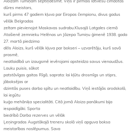
Aloizam Tumiņam septiņdesmit. Viņš ir pirmais latviešu cimdotās
dūres meistars,
kurš pirms 47 gadiem kļuva par Eiropas čempionu, divus gadus
vēlāk Belgradas
zeltam pievienojot Maskavas sudrabu.Klusajā Latgales ciemā
Atašienē zemnieku Helēnas un Jāzepa Tumiņu ģimenē 1938. gada
27. martā piedzima
dēls Aloizs, kurš vēlāk kļuva par bokseri – uzvarētāju, kurš savā
prasmē,
neatlaidībā un izaugsmē ievērojami apsteidza savus vienaudžus.
Lauku puisis, sākot
patstāvīgas gaitas Rīgā, saprata: lai kļūtu drosmīgs un stiprs,
jāboksējas ar
dzimtās puses darba spītu un neatlaidību. Viņš iestājās arodskolā,
lai iegūtu
kuģa mehāniķa specialitāti. Citā jomā Aloiza panākumi bija
iespaidīgāki. Sporta
biedrībā
Darba rezerves
un vēlāk
Ļeņingradas Augstākajā treneru skolā viņš apguva boksa
meistarības noslēpumus. Sava