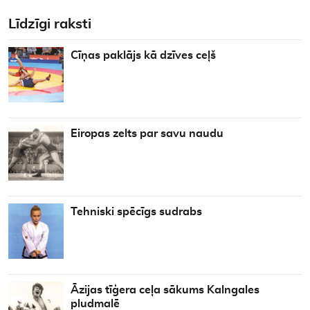
Līdzīgi raksti
Cīņas paklājs kā dzīves ceļš
Eiropas zelts par savu naudu
Tehniski spēcīgs sudrabs
Āzijas tīģera ceļa sākums Kalngales
pludmalē