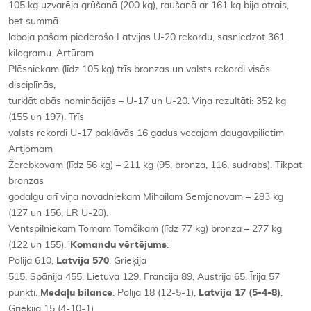
105 kg uzvarēja grūšanā (200 kg), raušanā ar 161 kg bija otrais,
bet summā
laboja pašam piederošo Latvijas U-20 rekordu, sasniedzot 361
kilogramu. Artūram
Plēsniekam (līdz 105 kg) trīs bronzas un valsts rekordi visās
disciplīnās,
turklāt abās nominācijās – U-17 un U-20. Viņa rezultāti: 352 kg
(155 un 197). Trīs
valsts rekordi U-17 pakļāvās 16 gadus vecajam daugavpilietim
Artjomam
Žerebkovam (līdz 56 kg) – 211 kg (95, bronza, 116, sudrabs). Tikpat
bronzas
godalgu arī viņa novadniekam Mihailam Semjonovam – 283 kg
(127 un 156, LR U-20).
Ventspilniekam Tomam Tomčikam (līdz 77 kg) bronza – 277 kg
(122 un 155)."
Komandu vērtējums
:
Polija 610,
Latvija 570
, Grieķija
515, Spānija 455, Lietuva 129, Francija 89, Austrija 65, Īrija 57
punkti.
Medaļu bilance
: Polija 18 (12-5-1),
Latvija 17 (5-4-8)
,
Grieķija 15 (4-10-1),