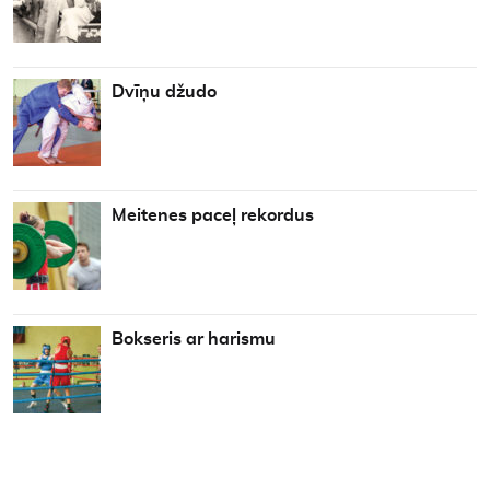
Dvīņu džudo
Meitenes paceļ rekordus
Bokseris ar harismu