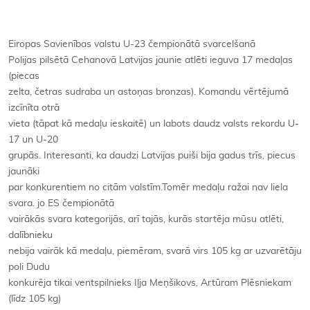
Eiropas Savienības valstu U-23 čempionātā svarcelšanā
Polijas pilsētā Cehanovā Latvijas jaunie atlēti ieguva 17 medaļas
(piecas
zelta, četras sudraba un astoņas bronzas). Komandu vērtējumā
izcīnīta otrā
vieta (tāpat kā medaļu ieskaitē) un labots daudz valsts rekordu U-
17 un U-20
grupās. Interesanti, ka daudzi Latvijas puiši bija gadus trīs, piecus
jaunāki
par konkurentiem no citām valstīm.Tomēr medaļu ražai nav liela
svara. jo ES čempionātā
vairākās svara kategorijās, arī tajās, kurās startēja mūsu atlēti,
dalībnieku
nebija vairāk kā medaļu, piemēram, svarā virs 105 kg ar uzvarētāju
poli Dudu
konkurēja tikai ventspilnieks Iļja Meņšikovs, Artūram Plēsniekam
(līdz 105 kg)