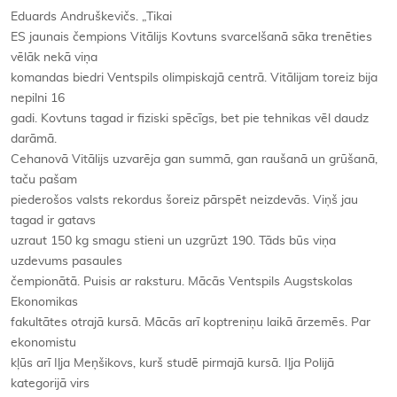
Eduards Andruškevičs. „Tikai
ES jaunais čempions Vitālijs Kovtuns svarcelšanā sāka trenēties
vēlāk nekā viņa
komandas biedri Ventspils olimpiskajā centrā. Vitālijam toreiz bija
nepilni 16
gadi. Kovtuns tagad ir fiziski spēcīgs, bet pie tehnikas vēl daudz
darāmā.
Cehanovā Vitālijs uzvarēja gan summā, gan raušanā un grūšanā,
taču pašam
piederošos valsts rekordus šoreiz pārspēt neizdevās. Viņš jau
tagad ir gatavs
uzraut 150 kg smagu stieni un uzgrūzt 190. Tāds būs viņa
uzdevums pasaules
čempionātā. Puisis ar raksturu. Mācās Ventspils Augstskolas
Ekonomikas
fakultātes otrajā kursā. Mācās arī koptreniņu laikā ārzemēs. Par
ekonomistu
kļūs arī Iļja Meņšikovs, kurš studē pirmajā kursā. Iļja Polijā
kategorijā virs