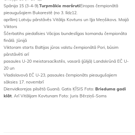
Spānija 15 (3-4-9).
Turpmākie maršruti
Eiropas čempionātā
pieaugušajiem Bukarestē (no 3. līdz12.
aprīlim) Latviju pārstāvēs Vitālijs Kovtuns un Iļja Meņšikovs. Maijā
Viktors
Ščerbatihs piedalīsies Vācijas bundeslīgas komandu čempionāta
finālā. Jūnijā
Viktoram starts Baltijas jūras valstu čempionātā Pori, būsim
pārstāvēti arī
pasaules U-20 meistarsacīkstēs, vasarā (jūlijā) Landskrūnā EČ U-
20 un
Vladislavovā EČ U-23, pasaules čempionāts pieaugušajiem
sāksies 17. novembrī
Dienvidkorejas pilsētā Guanā. Gatis ĶĪSIS Foto:
Brieduma gadi
klāt
. Arī Vitālijam Kovtunam Foto: Juris Bērziņš-Soms