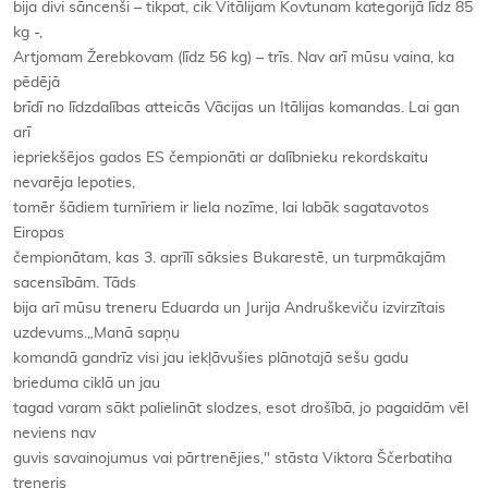
bija divi sāncenši – tikpat, cik Vitālijam Kovtunam kategorijā līdz 85
kg -,
Artjomam Žerebkovam (līdz 56 kg) – trīs. Nav arī mūsu vaina, ka
pēdējā
brīdī no līdzdalības atteicās Vācijas un Itālijas komandas. Lai gan
arī
iepriekšējos gados ES čempionāti ar dalībnieku rekordskaitu
nevarēja lepoties,
tomēr šādiem turnīriem ir liela nozīme, lai labāk sagatavotos
Eiropas
čempionātam, kas 3. aprīlī sāksies Bukarestē, un turpmākajām
sacensībām. Tāds
bija arī mūsu treneru Eduarda un Jurija Andruškeviču izvirzītais
uzdevums.„Manā sapņu
komandā gandrīz visi jau iekļāvušies plānotajā sešu gadu
brieduma ciklā un jau
tagad varam sākt palielināt slodzes, esot drošībā, jo pagaidām vēl
neviens nav
guvis savainojumus vai pārtrenējies," stāsta Viktora Ščerbatiha
treneris