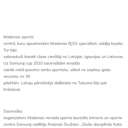
Kontakti
Madonas sporta
centrā, kuru apsaimnieko Madonas BJSS speciālisti, valdīja kņada.
Tur bija
sabraukuši karatē cīņas cienītāji no Latvijas, Igaunijas un Lietuvas.
Uz
Samuraj cup 2010
sacensībām ieradās
vairāk nekā pusotra simta sportistu, sākot no septiņu gadu
vecuma, no 30
pilsētām. Latviju pārstāvēja dalībnieki no Tukuma līdz pat
Krāslavai.
Sacensību
organizators Madonas novada sporta laureāts treneris un sporta
centra
Samuraj
vadītājs Rolands Družoks: „Divās disciplīnās Kata