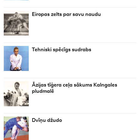
Eiropas zelts par savu naudu
Tehniski spēcīgs sudrabs
Āzijas tīģera ceļa sākums Kalngales
pludmalē
Dvīņu džudo