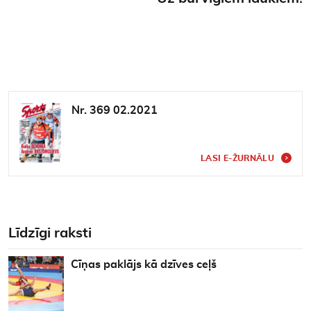
Nr. 369 02.2021
LASI E-ŽURNĀLU
Līdzīgi raksti
Cīņas paklājs kā dzīves ceļš