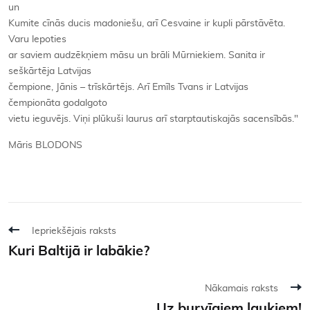
un
Kumite cīnās ducis madoniešu, arī Cesvaine ir kupli pārstāvēta.
Varu lepoties
ar saviem audzēkņiem māsu un brāli Mūrniekiem. Sanita ir
seškārtēja Latvijas
čempione, Jānis – trīskārtējs. Arī Emīls Tvans ir Latvijas
čempionāta godalgoto
vietu ieguvējs. Viņi plūkuši laurus arī starptautiskajās sacensībās."
Māris BLODONS
Iepriekšējais raksts
Kuri Baltijā ir labākie?
Nākamais raksts
Uz burvīgiem laukiem!