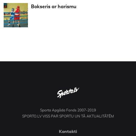
Bokseris ar harismu
Sporta Apgāda Fonds 2007-2019
SPORTO.LV VISS PAR SPORTU UN TĀ AKTUALITĀTĒM
Kontakti