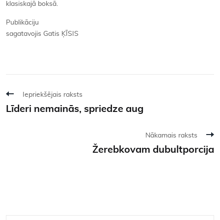
klasiskajā boksā.
Publikāciju
sagatavojis Gatis ĶĪSIS
Iepriekšējais raksts
Līderi nemainās, spriedze aug
Nākamais raksts
Žerebkovam dubultporcija