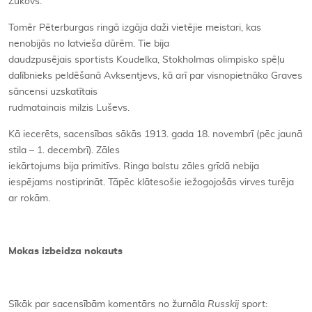
Žukovs.
Tomēr Pēterburgas ringā izgāja daži vietējie meistari, kas
nenobijās no latvieša dūrēm. Tie bija
daudzpusējais sportists Koudelka, Stokholmas olimpisko spēļu
dalībnieks peldēšanā Avksentjevs, kā arī par visnopietnāko Graves
sāncensi uzskatītais
rudmatainais milzis Luševs.
Kā iecerēts, sacensības sākās 1913. gada 18. novembrī (pēc jaunā
stila – 1. decembrī). Zāles
iekārtojums bija primitīvs. Ringa balstu zāles grīdā nebija
iespējams nostiprināt. Tāpēc klātesošie iežogojošās virves turēja
ar rokām.
Mokas izbeidza nokauts
Sīkāk par sacensībām komentārs no žurnāla
Russkij sport
: