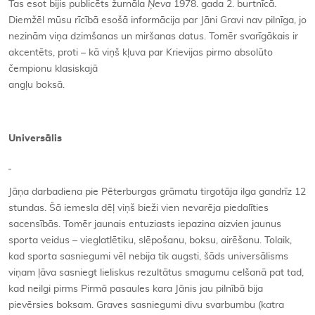
Tas esot bijis publicēts žurnāla
Ņeva
1978. gada 2. burtnīcā.
Diemžēl mūsu rīcībā esošā informācija par Jāni Gravi nav pilnīga, jo
nezinām viņa dzimšanas un miršanas datus. Tomēr svarīgākais ir
akcentēts, proti – kā viņš kļuva par Krievijas pirmo absolūto
čempionu klasiskajā
angļu boksā.
Universālis
Jāņa darbadiena pie Pēterburgas grāmatu tirgotāja ilga gandrīz 12
stundas. Šā iemesla dēļ viņš bieži vien nevarēja piedalīties
sacensībās. Tomēr jaunais entuziasts iepazina aizvien jaunus
sporta veidus – vieglatlētiku, slēpošanu, boksu, airēšanu. Tolaik,
kad sporta sasniegumi vēl nebija tik augsti, šāds universālisms
viņam ļāva sasniegt lieliskus rezultātus smagumu celšanā pat tad,
kad neilgi pirms Pirmā pasaules kara Jānis jau pilnībā bija
pievērsies boksam. Graves sasniegumi divu svarbumbu (katra