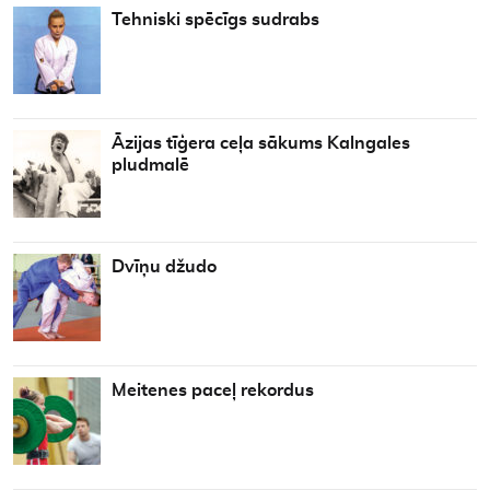
Tehniski spēcīgs sudrabs
Āzijas tīģera ceļa sākums Kalngales
pludmalē
Dvīņu džudo
Meitenes paceļ rekordus