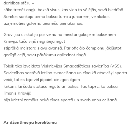
darbības sfēru –
sāka trenēt angļu boksā visus, kas vien to vēlējās, savā biedrībā
Sanitas
sarīkoja pirmo boksa turnīru junioriem, vienlaikos
uzņemoties galvenā tiesneša pienākumus.
Gravi jau uzskatīja par vienu no meistarīgākajiem bokseriem
Krievijā, taču viņš negribēja iegūt
stiprākā meistara slavu avansā. Par oficiālo čempionu jākļūstot
godīgā ceļā, savu pārākumu apliecinot ringā.
Tolaik tika izveidota Viskrievijas Smagatlētikas savienība (VSS).
Savienības sastāvā ietilpa svarcelšana un cīņa kā atsevišķi sporta
veidi, toties bija vēl jāpaiet diezgan ilgam
laikam, lai šādu statusu iegūtu arī bokss. Tas tāpēc, ka boksa
līmenis Krievijā
bija krietni zemāks nekā cīņas sportā un svarbumbu celšanā.
Ar džentlmeņa korektumu