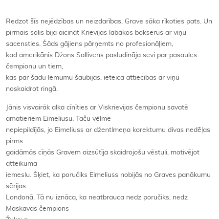
Redzot šīs nejēdzības un neizdarības, Grave sāka rīkoties pats. Un
pirmais solis bija aicināt Krievijas labākos bokserus ar viņu
sacensties. Šāds gājiens pārņemts no profesionāļiem,
kad amerikānis Džons Sallivens pasludināja sevi par pasaules
čempionu un tiem,
kas par šādu lēmumu šaubījās, ieteica attiecības ar viņu
noskaidrot ringā.
Jānis visvairāk alka cīnīties ar Viskrievijas čempionu savatē
amatieriem Eimeliusu. Taču vēlme
nepiepildījās, jo Eimeliuss ar džentlmeņa korektumu divas nedēļas
pirms
gaidāmās cīņās Gravem aizsūtīja skaidrojošu vēstuli, motivējot
atteikuma
iemeslu. Šķiet, ka poručiks Eimeliuss nobijās no Graves panākumu
sērijas
Londonā. Tā nu iznāca, ka neatbrauca nedz poručiks, nedz
Maskavas čempions