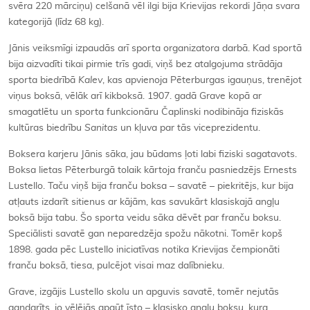
svēra 220 mārciņu) celšanā vēl ilgi bija Krievijas rekordi Jāņa svara
kategorijā (līdz 68 kg).
Jānis veiksmīgi izpaudās arī sporta organizatora darbā. Kad sportā
bija aizvadīti tikai pirmie trīs gadi, viņš bez atalgojuma strādāja
sporta biedrībā
Kalev
, kas apvienoja Pēterburgas igauņus, trenējot
viņus boksā, vēlāk arī kikboksā. 1907. gadā Grave kopā ar
smagatlētu un sporta funkcionāru Čaplinski nodibināja fiziskās
kultūras biedrību
Sanitas
un kļuva par tās viceprezidentu.
Boksera karjeru Jānis sāka, jau būdams ļoti labi fiziski sagatavots.
Boksa lietas Pēterburgā tolaik kārtoja franču pasniedzējs Ernests
Lustello. Taču viņš bija franču boksa – savatē – piekritējs, kur bija
atļauts izdarīt sitienus ar kājām, kas savukārt klasiskajā angļu
boksā bija tabu. Šo sporta veidu sāka dēvēt par franču boksu.
Speciālisti savatē gan neparedzēja spožu nākotni. Tomēr kopš
1898. gada pēc Lustello iniciatīvas notika Krievijas čempionāti
franču boksā, tiesa, pulcējot visai maz dalībnieku.
Grave, izgājis Lustello skolu un apguvis savatē, tomēr nejutās
gandarīts, jo vēlējās apgūt īsto – klasisko angļu boksu, kura