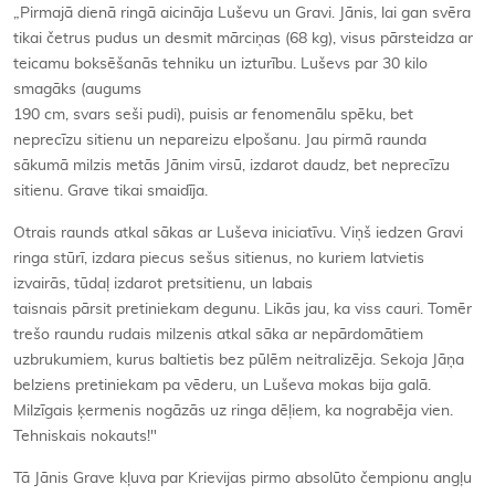
„Pirmajā dienā ringā aicināja Luševu un Gravi. Jānis, lai gan svēra
tikai četrus pudus un desmit mārciņas (68 kg), visus pārsteidza ar
teicamu boksēšanās tehniku un izturību. Luševs par 30 kilo
smagāks (augums
190 cm, svars seši pudi), puisis ar fenomenālu spēku, bet
neprecīzu sitienu un nepareizu elpošanu. Jau pirmā raunda
sākumā milzis metās Jānim virsū, izdarot daudz, bet neprecīzu
sitienu. Grave tikai smaidīja.
Otrais raunds atkal sākas ar Luševa iniciatīvu. Viņš iedzen Gravi
ringa stūrī, izdara piecus sešus sitienus, no kuriem latvietis
izvairās, tūdaļ izdarot pretsitienu, un labais
taisnais pārsit pretiniekam degunu. Likās jau, ka viss cauri. Tomēr
trešo raundu rudais milzenis atkal sāka ar nepārdomātiem
uzbrukumiem, kurus baltietis bez pūlēm neitralizēja. Sekoja Jāņa
belziens pretiniekam pa vēderu, un Luševa mokas bija galā.
Milzīgais ķermenis nogāzās uz ringa dēļiem, ka nograbēja vien.
Tehniskais nokauts!"
Tā Jānis Grave kļuva par Krievijas pirmo absolūto čempionu angļu