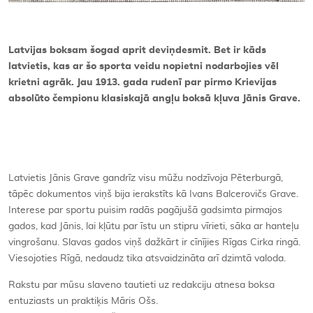
Latvijas boksam šogad aprit deviņdesmit. Bet ir kāds
latvietis, kas ar šo sporta veidu nopietni nodarbojies vēl
krietni agrāk. Jau 1913. gada rudenī par pirmo Krievijas
absolūto čempionu klasiskajā angļu boksā kļuva Jānis Grave.
Latvietis Jānis Grave gandrīz visu mūžu nodzīvoja Pēterburgā,
tāpēc dokumentos viņš bija ierakstīts kā Ivans Balcerovičs Grave.
Interese par sportu puisim radās pagājušā gadsimta pirmajos
gados, kad Jānis, lai kļūtu par īstu un stipru vīrieti, sāka ar hanteļu
vingrošanu. Slavas gados viņš dažkārt ir cīnījies Rīgas Cirka ringā.
Viesojoties Rīgā, nedaudz tika atsvaidzināta arī dzimtā valoda.
Rakstu par mūsu slaveno tautieti uz redakciju atnesa boksa
entuziasts un praktiķis Māris Ošs.