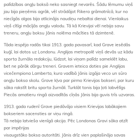
palīdzības angļu boksā neko sasniegt nevarēs. Šādu lēmumu viņš
jau bija pieņēmis agrāk, vēl strādājot Rikera grāmatnīcā, kur no
niecīgās algas bija atlicinājis naudiņu nebaltai dienai. Vienlaikus
viņš cītīgi mācījās angļu valodu. Tā kā Krievijai vēl nebija savu
treneru, angļu boksu Jānis nolēma mācīties tā dzimtenē.
Tāda iespēja radās tikai 1913. gada pavasarī, kad Grave iesēdās
kuģī, lai dotos uz Londonu. Anglijas metropolē viņš devās uz kādu
sporta žurnāla redakciju, lūdzot, lai viņam palīdz sameklēt labu,
bet ne pārāk dārgu treneri. Gravem ieteica doties pie Anglijas
vicečempiona Lamberta, kura vadībā Jānis izgāja veco un sūro
angļu boksa skolu. Grave kļva par pirmo Krievijas bokseri, par kuru
sāka rakstīt britu sporta žurnāli. Turklāt tonis bija ļoti labvēlīgs
Piecās amatieru ringā aizvadītās cīņās Jānis bija guvis trīs uzvaras.
1913. gada rudenī Grave piedāvāja visiem Krievijas labākajiem
bokseriem sacensties ar viņu ringā.
Tā nebija latvieša vienīgā akcija. Pēc Londonas Gravi sāka atzīt
par impērijas
visaugstāko boksa autoritāti. Jānis drīz vien paplašināja savas