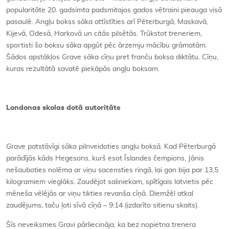
popularitāte 20. gadsimta padsmitajos gados vētraini pieauga visā
pasaulē. Angļu bokss sāka attīstīties arī Pēterburgā, Maskavā,
Kijevā, Odesā, Harkovā un citās pilsētās. Trūkstot treneriem,
sportisti šo boksu sāka apgūt pēc ārzemju mācību grāmatām.
Šādos apstākļos Grave sāka cīņu pret franču boksa diktātu. Cīņu,
kuras rezultātā savatē piekāpās angļu boksam.
Londonas skolas dotā autoritāte
Grave patstāvīgi sāka pilnveidoties angļu boksā. Kad Pēterburgā
parādījās kāds Hegesons, kurš esot Īslandes čempions, Jānis
nešauboties nolēma ar viņu sacensties ringā, lai gan bija par 13,5
kilogramiem vieglāks. Zaudējot saliniekam, spītīgais latvietis pēc
mēneša vēlējās ar viņu tikties revanša cīņā. Diemžēl atkal
zaudējums, taču ļoti sīvā cīņā – 9:14 (izdarīto sitienu skaits).
Šīs neveiksmes Gravi pārliecināja, ka bez nopietna trenera