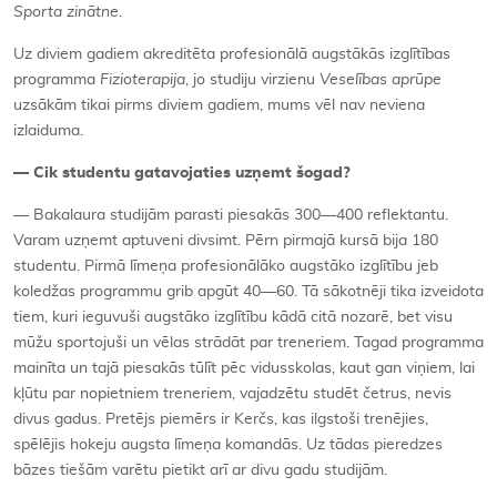
Sporta zinātne
.
Uz diviem gadiem akreditēta profesionālā augstākās izglītības
programma
Fizioterapija
, jo studiju virzienu
Veselības aprūpe
uzsākām tikai pirms diviem gadiem, mums vēl nav neviena
izlaiduma.
— Cik studentu gatavojaties uzņemt šogad?
— Bakalaura studijām parasti piesakās 300—400 reflektantu.
Varam uzņemt aptuveni divsimt. Pērn pirmajā kursā bija 180
studentu. Pirmā līmeņa profesionālāko augstāko izglītību jeb
koledžas programmu grib apgūt 40—60. Tā sākotnēji tika izveidota
tiem, kuri ieguvuši augstāko izglītību kādā citā nozarē, bet visu
mūžu sportojuši un vēlas strādāt par treneriem. Tagad programma
mainīta un tajā piesakās tūlīt pēc vidusskolas, kaut gan viņiem, lai
kļūtu par nopietniem treneriem, vajadzētu studēt četrus, nevis
divus gadus. Pretējs piemērs ir Kerčs, kas ilgstoši trenējies,
spēlējis hokeju augsta līmeņa komandās. Uz tādas pieredzes
bāzes tiešām varētu pietikt arī ar divu gadu studijām.