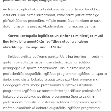
— Tas ir starptautiski atzīts dokuments un ar to var braukt uz
visurieni. Tikai, pirms sākt strādāt, katrā valstī jāiziet attiecīgā
pielīdzināšanas procedūra. Arī pie mums ārzemniekam ar savu
diplomu vispirms jāiet uz Akadēmiskās informācijas centru.
— Karsts kartupelis Izglītības un zinātnes ministrijas mutē
ilgu laiku bija augstākās izglītības studiju virzienu
akreditācija. Kā šajā ziņā ir LSPA?
— Beidzot pielikts patīkams punkts. Uz pilnu termiņu — sešiem
gadiem akreditētas visas mūsu studiju virziena
Izglītība,
pedagoģija un sports
programmas. Tās ir: pirmā līmeņa
profesionālās augstākās izglītības programma
Izglītības un sporta
darba speciālists
; bakalaura augstākās izglītības programma
Pedagoģija
; otrā līmeņa profesionālā augstākās izglītības
programma
Izglītības un sporta darba speciālists
; profesionālā
bakalaura augstākās izglītības programma
Sporta zinātne
;
profesionālā maģistra augstākās izglītības programma
Sporta
zinātne
; akadēmiskā doktora augstākās izglītības programma