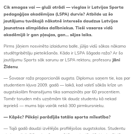
Cik smagas vai — gluži otrādi — vieglas ir Latvijas Sporta
pedagoģijas akadēmijas (LSPA) durvis? Atbilde uz šo
jautājumu tuvākajā nākotnē interesēs daudzus Latvijas
Jaunatnes olimpiādes dalībniekus. Tieši vasaras vidū
akadēmijā ir gan pļaujas, gan… sējas laiks.
Pirms Jāņiem nosvinēta izlaiduma balle, jūlija vidū sākas nākamo
studētgribētāju pieteikšanās. Kāda ir LSPA šāgada raža? Ar šo
jautājumu
Sports
sāk sarunu ar LSPA rektoru, profesoru
Jāni
Žīdenu
.
— Šovasar raža proporcionāli augsta. Diplomus saņem tie, kas par
studentiem kļuva 2009. gadā — laikā, kad valstī sākās krīze un
augstskolām finansējums tika samazināts par 60 procentiem.
Tomēr toruden mēs uzņēmām tik daudz studentu kā nekad
iepriekš — mums bija vairāk nekā 300 pirmkursnieku.
— Kāpēc? Pēkšņi parādījās totāla sporta mīlestība?
— Tajā gadā daudzi izvēlējās profilējošas augstskolas. Studentu