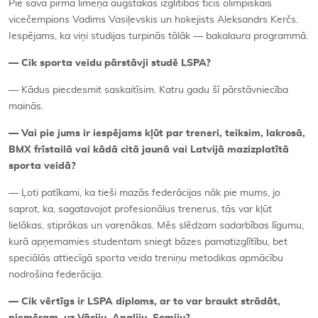
Pie sava pirmā līmeņa augstākās izglītības ticis olimpiskais
vicečempions Vadims Vasiļevskis un hokejists Aleksandrs Kerčs.
Iespējams, ka viņi studijas turpinās tālāk — bakalaura programmā.
— Cik sporta veidu pārstāvji studē LSPA?
— Kādus piecdesmit saskaitīsim. Katru gadu šī pārstāvniecība
mainās.
— Vai pie jums ir iespējams kļūt par treneri, teiksim, lakrosā,
BMX frīstailā vai kādā citā jaunā vai Latvijā mazizplatītā
sporta veidā?
— Ļoti patīkami, ka tieši mazās federācijas nāk pie mums, jo
saprot, ka, sagatavojot profesionālus trenerus, tās var kļūt
lielākas, stiprākas un varenākas. Mēs slēdzam sadarbības līgumu,
kurā apņemamies studentam sniegt bāzes pamatizglītību, bet
speciālās attiecīgā sporta veida treniņu metodikas apmācību
nodrošina federācija.
— Cik vērtīgs ir LSPA diploms, ar to var braukt strādāt,
piemēram, uz Vāciju, Angliju, Somiju?