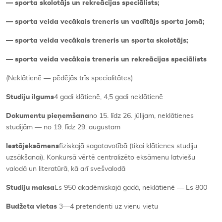
— sporta skolotājs un rekreācijas speciālists;
— sporta veida vecākais treneris un vadītājs sporta jomā;
— sporta veida vecākais treneris un sporta skolotājs;
— sporta veida vecākais treneris un rekreācijas speciālists
(Neklātienē — pēdējās trīs specialitātes)
Studiju ilgums
4 gadi klātienē, 4,5 gadi neklātienē
Dokumentu pieņemšana
no 15. līdz 26. jūlijam, neklātienes
studijām — no 19. līdz 29. augustam
Iestājeksāmens
fiziskajā sagatavotībā (tikai klātienes studiju
uzsākšanai). Konkursā vērtē centralizēto eksāmenu latviešu
valodā un literatūrā, kā arī svešvalodā
Studiju maksa
Ls 950 akadēmiskajā gadā, neklātienē — Ls 800
Budžeta vietas
3—4 pretendenti uz vienu vietu