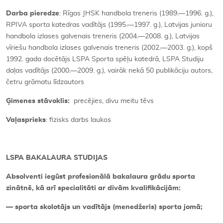
Darba pieredze
: Rīgas JHSK handbola treneris (1989.—1996. g.),
RPIVA sporta katedras vadītājs (1995.—1997. g.), Latvijas junioru
handbola izlases galvenais treneris (2004.—2008. g.), Latvijas
vīriešu handbola izlases galvenais treneris (2002.—2003. g.), kopš
1992. gada docētājs LSPA Sporta spēļu katedrā, LSPA Studiju
daļas vadītājs (2000.—2009. g.), vairāk nekā 50 publikāciju autors,
četru grāmatu līdzautors
Ģimenes stāvoklis:
precējies, divu meitu tēvs
Vaļasprieks
: fizisks darbs laukos
LSPA BAKALAURA STUDIJAS
Absolventi iegūst profesionālā bakalaura grādu sporta
zinātnē, kā arī specialitāti ar divām kvalifikācijām:
— sporta skolotājs un vadītājs (menedžeris) sporta jomā;