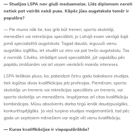
— Studijas LSPA nav gluži medusmaize. Līdz diplomam nereti
netiek pat vairāk nekā puse. Kāpēc jūsu augstskola tomēr ir
populāra?
— Pie mums nāk tie, kas grib būt treneri, sporta skolotāji,
menedžeri vai rekreācijas speciālisti, jo Latvijā esam vienīgā šajā
jomā specializētā augstskola. Tagad daudzi, ieguvuši vienu
augstāko izglītību, iet studēt uz otro vai pat trešo augstskolu. Tas
ir normāli. Cilvēks, strādājot savā specialitātē, jūt vajadzību pēc
papildu zināšanām vai arī viņam vienkārši mainās intereses.
LSPA lielākais pluss, ka, pabeidzot četru gadu bakalaura studijas,
tiek iegūtas divas kvalifikācijas jeb profesijas. Piemēram, sporta
skolotājs un treneris vai rekreācijas speciālists un treneris, vai
sporta skolotājs un menedžeris. Iespējamas arī citas kvalifikāciju
kombinācijas. Mūsu absolvents darba tirgū ienāk daudzpusīgāks,
konkurētspējīgāks. Ja viņš turpina studijas maģistrantūrā, tad pēc
gada un septiņiem mēnešiem var iegūt vēl vienu kvalifikāciju.
— Kuras kvalifikācijas ir vispopulārākās?