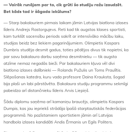
— Vairāk runājam par to, cik grūti šo studiju ražu izaudzēt.
Bet kāds tad ir šāgada iekūlums?
— Starp bakalauriem pirmais laikam jāmin Latvijas biatlona izlases
līderis Andrejs Rastorgujevs. Reti kad tik augstas klases sportisti,
kam turklāt sacensību periods sakrīt ar intensīvāko mācību laiku,
studijas beidz bez liekiem pagarinājumiem. Olimpietis Kaspars
Dumbris studēja desmit gadus, toties pēdējos divus tik nopietni, ka
par savu bakalaura darbu saņēma desmitnieku — tik augsta
atzīme nemaz negadās bieži. Par bakalauriem kļuva vēl divi
biatlona izlases dalībnieki — Rolands Pužulis un Toms Praulītis.
Slēpošanas katedra, kuru vada profesore Daina Krauksta, šogad
bija plaši un labi pārstāvēta. Bakalaura studiju programmu sekmīgi
pabeidza arī distančnieku līderis Arvis Liepiņš.
Šādu diplomu saņēma arī kamaniņu braucējs, olimpietis Kaspars
Dumpis, kas jau iepriekš strādāja īpašā starptautiskās federācijas
programmā. No pazīstamiem sportistiem jāmin arī Latvijas
handbola izlases kandidāti Andis Ērmanis un Egils Politers.