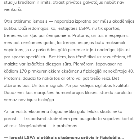
studiju kredītam ir limits, atrast privātos galvotājus nebūt nav
vienkārši.
Otrs atbiruma iemesls — nepareiza izpratne par mūsu akadēmijas
būtību. Daži iedomājas, ka, iestājoties LSPA, nu tik sportos,
trenēsies un kļūs par čempioniem. Protams, arī tas ir iespējams,
mēs pat cenšamies gādāt, lai treniņu iespējas būtu maksimāli
nopietnas, jo uz paša ādas gūtā pieredze ir ļoti noderīga, kļūstot
par sporta speciālistu. Bet tiem, kas tēmē tikai uz rezultātiem, tā
maizīte var izrādīties diezgan sūra. Piemēram, šopavasar no
kādiem 170 pirmkursniekiem eksāmenu fizioloģijā nenokārtoja 40.
Protams, daudzi to nokārtos ar otro vai pat trešo reizi. Bet
atbirums būs. Un tas ir signāls. Arī par vidējās izglītības kvalitāti.
Daudziem, kas mācījušies humanitārajās klasēs, stundu sarakstā
nemaz nav bijusi bioloģija.
Arī ar valsts eksāmenu šogad netika galā lielāks skaits nekā
parasti — trīspadsmit studentiem pēc pusgada to vajadzēs kārtot
vēlreiz. Neapšaubāmi — ir problēmas.
— Ierasti LSPA platākais eksāmenu grāvis ir fizioloģija…