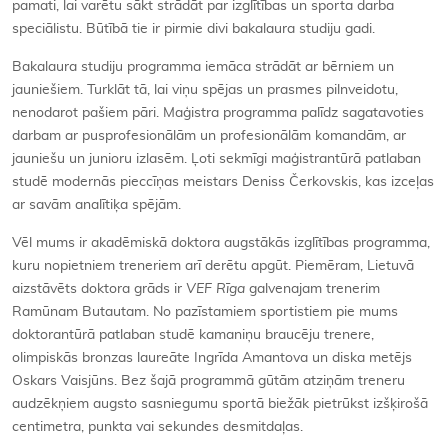
pamati, lai varētu sākt strādāt par izglītības un sporta darba
speciālistu. Būtībā tie ir pirmie divi bakalaura studiju gadi.
Bakalaura studiju programma iemāca strādāt ar bērniem un
jauniešiem. Turklāt tā, lai viņu spējas un prasmes pilnveidotu,
nenodarot pašiem pāri. Maģistra programma palīdz sagatavoties
darbam ar pusprofesionālām un profesionālām komandām, ar
jauniešu un junioru izlasēm. Ļoti sekmīgi maģistrantūrā patlaban
studē modernās pieccīņas meistars Deniss Čerkovskis, kas izceļas
ar savām analītiķa spējām.
Vēl mums ir akadēmiskā doktora augstākās izglītības programma,
kuru nopietniem treneriem arī derētu apgūt. Piemēram, Lietuvā
aizstāvēts doktora grāds ir
VEF Rīga
galvenajam trenerim
Ramūnam Butautam. No pazīstamiem sportistiem pie mums
doktorantūrā patlaban studē kamaniņu braucēju trenere,
olimpiskās bronzas laureāte Ingrīda Amantova un diska metējs
Oskars Vaisjūns. Bez šajā programmā gūtām atziņām treneru
audzēkņiem augsto sasniegumu sportā biežāk pietrūkst izšķirošā
centimetra, punkta vai sekundes desmitdaļas.