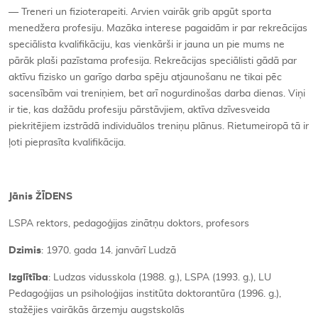
— Treneri un fizioterapeiti. Arvien vairāk grib apgūt sporta
menedžera profesiju. Mazāka interese pagaidām ir par rekreācijas
speciālista kvalifikāciju, kas vienkārši ir jauna un pie mums ne
pārāk plaši pazīstama profesija. Rekreācijas speciālisti gādā par
aktīvu fizisko un garīgo darba spēju atjaunošanu ne tikai pēc
sacensībām vai treniņiem, bet arī nogurdinošas darba dienas. Viņi
ir tie, kas dažādu profesiju pārstāvjiem, aktīva dzīvesveida
piekritējiem izstrādā individuālos treniņu plānus. Rietumeiropā tā ir
ļoti pieprasīta kvalifikācija.
Jānis ŽĪDENS
LSPA rektors, pedagoģijas zinātņu doktors, profesors
Dzimis
: 1970. gada 14. janvārī Ludzā
Izglītība
: Ludzas vidusskola (1988. g.), LSPA (1993. g.), LU
Pedagoģijas un psiholoģijas institūta doktorantūra (1996. g.),
stažējies vairākās ārzemju augstskolās