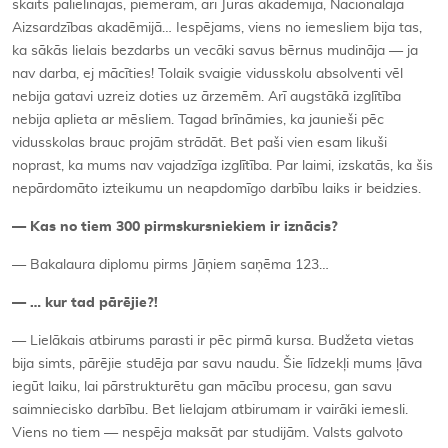
skaits palielinājās, piemēram, arī Jūras akadēmijā, Nacionālajā
Aizsardzības akadēmijā… Iespējams, viens no iemesliem bija tas,
ka sākās lielais bezdarbs un vecāki savus bērnus mudināja — ja
nav darba, ej mācīties! Tolaik svaigie vidusskolu absolventi vēl
nebija gatavi uzreiz doties uz ārzemēm. Arī augstākā izglītība
nebija aplieta ar mēsliem. Tagad brīnāmies, ka jaunieši pēc
vidusskolas brauc projām strādāt. Bet paši vien esam likuši
noprast, ka mums nav vajadzīga izglītība. Par laimi, izskatās, ka šis
nepārdomāto izteikumu un neapdomīgo darbību laiks ir beidzies.
— Kas no tiem 300 pirmskursniekiem ir iznācis?
— Bakalaura diplomu pirms Jāņiem saņēma 123…
— … kur tad pārējie?!
— Lielākais atbirums parasti ir pēc pirmā kursa. Budžeta vietas
bija simts, pārējie studēja par savu naudu. Šie līdzekļi mums ļāva
iegūt laiku, lai pārstrukturētu gan mācību procesu, gan savu
saimniecisko darbību. Bet lielajam atbirumam ir vairāki iemesli.
Viens no tiem — nespēja maksāt par studijām. Valsts galvoto