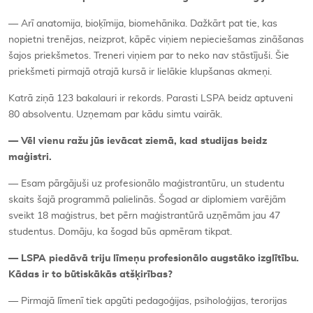
— Arī anatomija, bioķīmija, biomehānika. Dažkārt pat tie, kas
nopietni trenējas, neizprot, kāpēc viņiem nepieciešamas zināšanas
šajos priekšmetos. Treneri viņiem par to neko nav stāstījuši. Šie
priekšmeti pirmajā otrajā kursā ir lielākie klupšanas akmeņi.
Katrā ziņā 123 bakalauri ir rekords. Parasti LSPA beidz aptuveni
80 absolventu. Uzņemam par kādu simtu vairāk.
— Vēl vienu ražu jūs ievācat ziemā, kad studijas beidz
maģistri.
— Esam pārgājuši uz profesionālo maģistrantūru, un studentu
skaits šajā programmā palielinās. Šogad ar diplomiem varējām
sveikt 18 maģistrus, bet pērn maģistrantūrā uzņēmām jau 47
studentus. Domāju, ka šogad būs apmēram tikpat.
— LSPA piedāvā triju līmeņu profesionālo augstāko izglītību.
Kādas ir to būtiskākās atšķirības?
— Pirmajā līmenī tiek apgūti pedagoģijas, psiholoģijas, terorijas