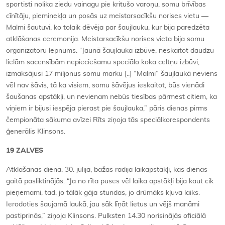
sportisti nolika ziedu vainagu pie kritušo varoņu, somu brīvības
cīnītāju, pieminekļa un posās uz meistarsacīkšu norises vietu —
Malmi šautuvi, ko tolaik dēvēja par šaujlauku, kur bija paredzēta
atklāšanas ceremonija. Meistarsacīkšu norises vieta bija somu
organizatoru lepnums. “Jaunā šaujlauka izbūve, neskaitot daudzu
lielām sacensībām nepieciešamu speciālo koka celtņu izbūvi,
izmaksājusi 17 miljonus somu marku [..] “Malmi” šaujlaukā neviens
vēl nav šāvis, tā ka visiem, somu šāvējus ieskaitot, būs vienādi
šaušanas apstākļi, un nevienam nebūs tiesības pārmest citiem, ka
viņiem ir bijusi iespēja pierast pie šaujlauka,” pāris dienas pirms
čempionāta sākuma avīzei Rīts ziņoja tās speciālkorespondents
ģenerālis Klinsons.
19 ZALVES
Atklāšanas dienā, 30. jūlijā, bažas radīja laikapstākļi, kas dienas
gaitā pasliktinājās. “Ja no rīta puses vēl laika apstākļi bija kaut cik
pieņemami, tad, jo tālāk gāja stundas, jo drūmāks kļuva laiks.
Ierodoties šaujamā laukā, jau sāk līņāt lietus un vējš manāmi
pastiprinās,” ziņoja Klinsons. Pulksten 14.30 norisinājās oficiālā