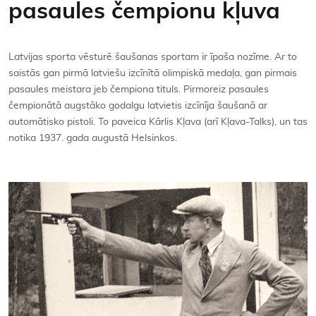
pasaules čempionu kļuva
Kontakti
Latvijas sporta vēsturē šaušanas sportam ir īpaša nozīme. Ar to
saistās gan pirmā latviešu izcīnītā olimpiskā medaļa, gan pirmais
pasaules meistara jeb čempiona tituls. Pirmoreiz pasaules
čempionātā augstāko godalgu latvietis izcīnīja šaušanā ar
automātisko pistoli. To paveica Kārlis Kļava (arī Kļava-Talks), un tas
notika 1937. gada augustā Helsinkos.