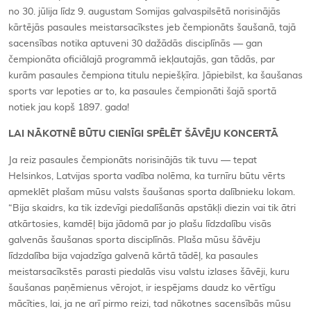
no 30. jūlija līdz 9. augustam Somijas galvaspilsētā norisinājās
kārtējās pasaules meistarsacīkstes jeb čempionāts šaušanā, tajā
sacensības notika aptuveni 30 dažādās disciplīnās — gan
čempionāta oficiālajā programmā iekļautajās, gan tādās, par
kurām pasaules čempiona titulu nepiešķīra. Jāpiebilst, ka šaušanas
sports var lepoties ar to, ka pasaules čempionāti šajā sportā
notiek jau kopš 1897. gada!
LAI NĀKOTNĒ BŪTU CIENĪGI SPĒLĒT ŠĀVĒJU KONCERTĀ
Ja reiz pasaules čempionāts norisinājās tik tuvu — tepat
Helsinkos, Latvijas sporta vadība nolēma, ka turnīru būtu vērts
apmeklēt plašam mūsu valsts šaušanas sporta dalībnieku lokam.
“Bija skaidrs, ka tik izdevīgi piedalīšanās apstākļi diezin vai tik ātri
atkārtosies, kamdēļ bija jādomā par jo plašu līdzdalību visās
galvenās šaušanas sporta disciplīnās. Plaša mūsu šāvēju
līdzdalība bija vajadzīga galvenā kārtā tādēļ, ka pasaules
meistarsacīkstēs parasti piedalās visu valstu izlases šāvēji, kuru
šaušanas paņēmienus vērojot, ir iespējams daudz ko vērtīgu
mācīties, lai, ja ne arī pirmo reizi, tad nākotnes sacensībās mūsu