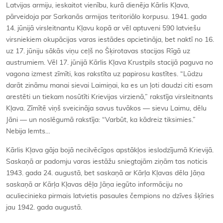
Latvijas armiju, ieskaitot vienību, kurā dienēja Kārlis Kļava,
pārveidoja par Sarkanās armijas teritoriālo korpusu. 1941. gada
14. jūnijā virsleitnantu Kļavu kopā ar vēl aptuveni 590 latviešu
virsniekiem okupācijas varas iestādes apcietināja, bet naktī no 16.
uz 17. jūniju sākās viņu ceļš no Šķirotavas stacijas Rīgā uz
austrumiem. Vēl 17. jūnijā Kārlis Kļava Krustpils stacijā paguva no
vagona izmest zīmīti, kas rakstīta uz papirosu kastītes. “Lūdzu
darāt zināmu manai sievai Laimiņai, ka es un ļoti daudzi citi esam
arestēti un tiekam nosūtīti Krievijas virzienā,” rakstīja virsleitnants
Kļava. Zīmītē viņš sveicināja savus tuvākos — sievu Laimu, dēlu
Jāni — un noslēgumā rakstīja: “Varbūt, ka kādreiz tiksimies.”
Nebija lemts…
Kārlis Kļava gāja bojā necilvēcīgos apstākļos ieslodzījumā Krievijā.
Saskaņā ar padomju varas iestāžu sniegtajām ziņām tas noticis
1943. gada 24. augustā, bet saskaņā ar Kārļa Kļavas dēla Jāņa
saskaņā ar Kārļa Kļavas dēļa Jāņa iegūto informāciju no
aculiecinieka pirmais latvietis pasaules čempions no dzīves šķīries
jau 1942. gada augustā.