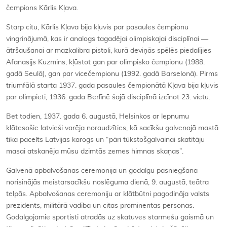
čempions Kārlis Kļava.
Starp citu, Kārlis Kļava bija kļuvis par pasaules čempionu
vingrinājumā, kas ir analogs tagadējai olimpiskajai disciplīnai —
ātršaušanai ar mazkalibra pistoli, kurā deviņās spēlēs piedalījies
Afanasijs Kuzmins, kļūstot gan par olimpisko čempionu (1988.
gadā Seulā), gan par vicečempionu (1992. gadā Barselonā). Pirms
triumfālā starta 1937. gada pasaules čempionātā Kļava bija kļuvis
par olimpieti, 1936. gada Berlīnē šajā disciplīnā izcīnot 23. vietu.
Bet todien, 1937. gada 6. augustā, Helsinkos ar lepnumu
klātesošie latvieši varēja noraudzīties, kā sacīkšu galvenajā mastā
tika pacelts Latvijas karogs un “pāri tūkstošgalvainai skatītāju
masai atskanēja mūsu dzimtās zemes himnas skaņas”.
Galvenā apbalvošanas ceremonija un godalgu pasniegšana
norisinājās meistarsacīkšu noslēguma dienā, 9. augustā, teātra
telpās. Apbalvošanas ceremoniju ar klātbūtni pagodināja valsts
prezidents, militārā vadība un citas prominentas personas.
Godalgojamie sportisti atradās uz skatuves starmešu gaismā un