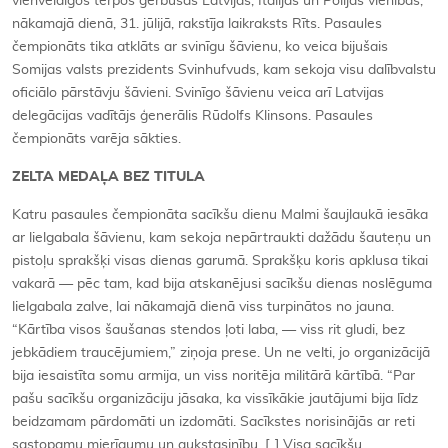
vienveidīgos tērpos ģērbušās Latvijas, Itālijas un Polijas vienības,”
nākamajā dienā, 31. jūlijā, rakstīja laikraksts Rīts. Pasaules
čempionāts tika atklāts ar svinīgu šāvienu, ko veica bijušais
Somijas valsts prezidents Svinhufvuds, kam sekoja visu dalībvalstu
oficiālo pārstāvju šāvieni. Svinīgo šāvienu veica arī Latvijas
delegācijas vadītājs ģenerālis Rūdolfs Klinsons. Pasaules
čempionāts varēja sākties.
ZELTA MEDAĻA BEZ TITULA
Katru pasaules čempionāta sacīkšu dienu Malmi šaujlaukā iesāka
ar lielgabala šāvienu, kam sekoja nepārtraukti dažādu šauteņu un
pistoļu sprakšķi visas dienas garumā. Sprakšķu koris apklusa tikai
vakarā — pēc tam, kad bija atskanējusi sacīkšu dienas noslēguma
lielgabala zalve, lai nākamajā dienā viss turpinātos no jauna.
“Kārtība visos šaušanas stendos ļoti laba, — viss rit gludi, bez
jebkādiem traucējumiem,” ziņoja prese. Un ne velti, jo organizācijā
bija iesaistīta somu armija, un viss noritēja militārā kārtībā. “Par
pašu sacīkšu organizāciju jāsaka, ka vissīkākie jautājumi bija līdz
beidzamam pārdomāti un izdomāti. Sacīkstes norisinājās ar reti
sastopamu mierīgumu un aukstasinību. [..] Visa sacīkšu