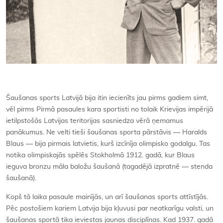
Šaušanas sports Latvijā bija itin iecienīts jau pirms gadiem simt,
vēl pirms Pirmā pasaules kara sportisti no tolaik Krievijas impērijā
ietilpstošās Latvijas teritorijas sasniedza vērā ņemamus
panākumus. Ne velti tieši šaušanas sporta pārstāvis — Haralds
Blaus — bija pirmais latvietis, kurš izcīnīja olimpisko godalgu. Tas
notika olimpiskajās spēlēs Stokholmā 1912. gadā, kur Blaus
ieguva bronzu māla baložu šaušanā (tagadējā izpratnē — stenda
šaušanā).
Kopš tā laika pasaule mainījās, un arī šaušanas sports attīstījās.
Pēc postošiem kariem Latvija bija kļuvusi par neatkarīgu valsti, un
šaušanas sportā tika ieviestas jaunas disciplīnas. Kad 1937. gadā