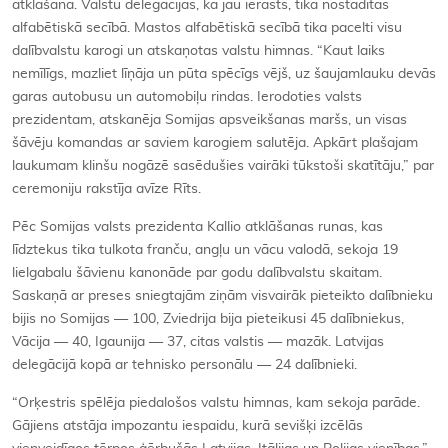
atklāšana. Valstu delegācijas, kā jau ierasts, tika nostādītas
alfabētiskā secībā. Mastos alfabētiskā secībā tika pacelti visu
dalībvalstu karogi un atskaņotas valstu himnas. “Kaut laiks
nemīlīgs, mazliet līņāja un pūta spēcīgs vējš, uz šaujamlauku devās
garas autobusu un automobiļu rindas. Ierodoties valsts
prezidentam, atskanēja Somijas apsveikšanas maršs, un visas
šāvēju komandas ar saviem karogiem salutēja. Apkārt plašajam
laukumam klinšu nogāzē sasēdušies vairāki tūkstoši skatītāju,” par
ceremoniju rakstīja avīze Rīts.
Pēc Somijas valsts prezidenta Kallio atklāšanas runas, kas
līdztekus tika tulkota franču, angļu un vācu valodā, sekoja 19
lielgabalu šāvienu kanonāde par godu dalībvalstu skaitam.
Saskaņā ar preses sniegtajām ziņām visvairāk pieteikto dalībnieku
bijis no Somijas — 100, Zviedrija bija pieteikusi 45 dalībniekus,
Vācija — 40, Igaunija — 37, citas valstis — mazāk. Latvijas
delegācijā kopā ar tehnisko personālu — 24 dalībnieki.
“Orķestris spēlēja piedalošos valstu himnas, kam sekoja parāde.
Gājiens atstāja impozantu iespaidu, kurā sevišķi izcēlās