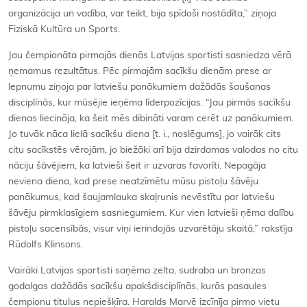
organizācija un vadība, var teikt, bija spīdoši nostādīta,” ziņoja
Fiziskā Kultūra un Sports.
Jau čempionāta pirmajās dienās Latvijas sportisti sasniedza vērā
ņemamus rezultātus. Pēc pirmajām sacīkšu dienām prese ar
lepnumu ziņoja par latviešu panākumiem dažādās šaušanas
disciplīnās, kur mūsējie ieņēma līderpozīcijas. “Jau pirmās sacīkšu
dienas liecināja, ka šeit mēs dibināti varam cerēt uz panākumiem.
Jo tuvāk nāca lielā sacīkšu diena [t. i., noslēgums], jo vairāk cits
citu sacīkstēs vērojām, jo biežāki arī bija dzirdamas valodas no citu
nāciju šāvējiem, ka latvieši šeit ir uzvaras favorīti. Nepagāja
neviena diena, kad prese neatzīmētu mūsu pistoļu šāvēju
panākumus, kad šaujamlauka skaļrunis nevēstītu par latviešu
šāvēju pirmklasīgiem sasniegumiem. Kur vien latvieši ņēma dalību
pistoļu sacensībās, visur viņi ierindojās uzvarētāju skaitā,” rakstīja
Rūdolfs Klinsons.
Vairāki Latvijas sportisti saņēma zelta, sudraba un bronzas
godalgas dažādās sacīkšu apakšdisciplīnās, kurās pasaules
čempionu titulus nepiešķīra. Haralds Marvē izcīnīja pirmo vietu