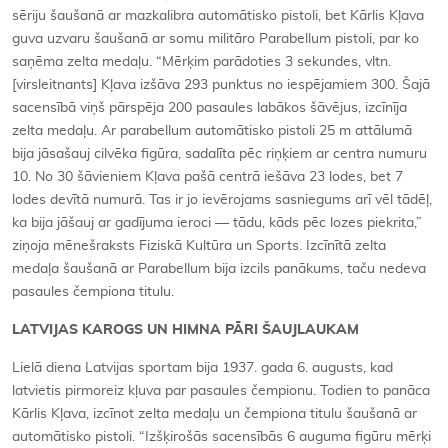
sēriju šaušanā ar mazkalibra automātisko pistoli, bet Kārlis Kļava
guva uzvaru šaušanā ar somu militāro Parabellum pistoli, par ko
saņēma zelta medaļu. “Mērķim parādoties 3 sekundes, vltn.
[virsleitnants] Kļava izšāva 293 punktus no iespējamiem 300. Šajā
sacensībā viņš pārspēja 200 pasaules labākos šāvējus, izcīnīja
zelta medaļu. Ar parabellum automātisko pistoli 25 m attālumā
bija jāsašauj cilvēka figūra, sadalīta pēc riņķiem ar centra numuru
10. No 30 šāvieniem Kļava pašā centrā iešāva 23 lodes, bet 7
lodes devītā numurā. Tas ir jo ievērojams sasniegums arī vēl tādēļ,
ka bija jāšauj ar gadījuma ieroci — tādu, kāds pēc lozes piekrita,”
ziņoja mēnešraksts Fiziskā Kultūra un Sports. Izcīnītā zelta
medaļa šaušanā ar Parabellum bija izcils panākums, taču nedeva
pasaules čempiona titulu.
LATVIJAS KAROGS UN HIMNA PĀRI ŠAUJLAUKAM
Lielā diena Latvijas sportam bija 1937. gada 6. augusts, kad
latvietis pirmoreiz kļuva par pasaules čempionu. Todien to panāca
Kārlis Kļava, izcīnot zelta medaļu un čempiona titulu šaušanā ar
automātisko pistoli. “Izšķirošās sacensībās 6 auguma figūru mērķi