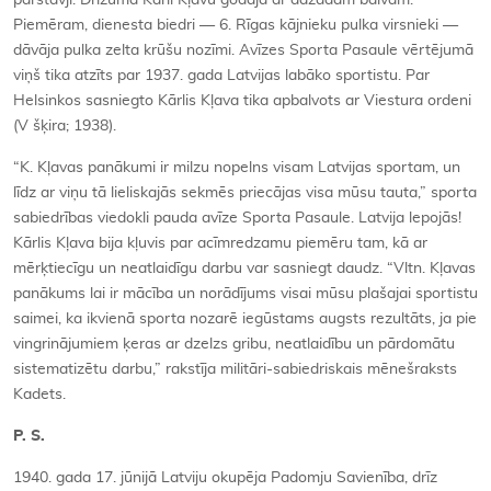
pārstāvji. Drīzumā Kārli Kļavu godāja ar dažādām balvām.
Piemēram, dienesta biedri — 6. Rīgas kājnieku pulka virsnieki —
dāvāja pulka zelta krūšu nozīmi. Avīzes Sporta Pasaule vērtējumā
viņš tika atzīts par 1937. gada Latvijas labāko sportistu. Par
Helsinkos sasniegto Kārlis Kļava tika apbalvots ar Viestura ordeni
(V šķira; 1938).
“K. Kļavas panākumi ir milzu nopelns visam Latvijas sportam, un
līdz ar viņu tā lieliskajās sekmēs priecājas visa mūsu tauta,” sporta
sabiedrības viedokli pauda avīze Sporta Pasaule. Latvija lepojās!
Kārlis Kļava bija kļuvis par acīmredzamu piemēru tam, kā ar
mērķtiecīgu un neatlaidīgu darbu var sasniegt daudz. “Vltn. Kļavas
panākums lai ir mācība un norādījums visai mūsu plašajai sportistu
saimei, ka ikvienā sporta nozarē iegūstams augsts rezultāts, ja pie
vingrinājumiem ķeras ar dzelzs gribu, neatlaidību un pārdomātu
sistematizētu darbu,” rakstīja militāri-sabiedriskais mēnešraksts
Kadets.
P. S.
1940. gada 17. jūnijā Latviju okupēja Padomju Savienība, drīz