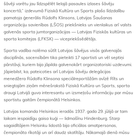
šāvēji varētu jau līdzspēlēt lielajā pasaules izlases šāvēju
koncertā,” izdevumā Fiziskā Kultūra un Sports plašo līdzdalību
pamatoja ģenerālis Rūdolfs Klinsons, Latvijas Šaušanas
organizāciju savienības (LŠOS) priekšnieks un vienlaikus arī valsts
galvenās sporta jumtorganizācijas — Latvijas Fiziskās kultūras un
sporta komitejas (LFKSK) — vicepriekšsēdētājs.
Sporta vadība nolēma sūtīt Latvijas šāvējus visās galvenajās
disciplīnās, sacensībām tika pieteikti 17 sportisti un vēl septiņi
pārstāvji, kuriem bija jāpilda galvenokārt organizatoriski uzdevumi.
Jāpiebilst, ka, pateicoties arī Latvijas šāvēju delegācijas
menedžera Rūdolfa Klinsona speciālreportāžām avīzē Rīts un
sniegtajām ziņām mēnešrakstā Fiziskā Kultūra un Sports, sporta
draugi Latvijā guva interesantu un izsmeļošu informāciju par mūsu
sportistu gaitām čempionātā Helsinkos.
Latvijas komanda Helsinkos ieradās 1937. gada 29. jūlijā ar tam
laikam iespaidīgu gaisa kuģi — lidmašīnu Hindenburg. Starp
sagaidītājiem Helsinku lidostā bija oficiālas amatpersonas,
čempionāta rīkotāji un arī daudz skatītāju. Nākamajā dienā mūsu