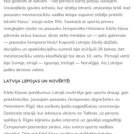
tika godināti ar balvām. “Tad pienāca kārta pistoļu šāvējiem.
Visskaļākās gaviles krēslos, kur sēdēja latvieši, atskanēja brīdī, kad
pasaules meistarsacīkšu vadība lielajai sapulcei stādīja priekšā
latvieti Kļavu,” ziņoja avīze Rīts. Saskaņā ar sporta preses
sniegtajām ziņām no pasaules čempionāta Helsinkos Kārlis Kļava
pārveda sešus kausus, divas zelta medaļas un — pats galvenais
— pasaules čempiona titulu! Kopumā Latvijas šāvēji dažādu
disciplīnu un apakšdisciplīnu summā bija izcīnījuši 26 balvas, bet
meistarsacīkšu valstu klasifikācijā tas deva 10. vietu. Pirmajā vietā
bija Somija, otrajā — Igaunija, trešajā — Norvēģija. Aiz Latvijas
palika deviņas valstis.
LATVIJA LEPOJAS UN NOVĒRTĒ!
Kārļa Kļavas panākumus Latvijā novērtēja gan sporta draugi, gan
priekšniecība. Jaunajam pasaules čempionam atgriežoties no
Helsinkiem Rīgā, tika sarīkota īpaša sagaidīšanas ceremonija.
Dzelzceļa stacijā, kur iebrauca vilciens no Tallinas, uz perona
spēlēja 6. Rīgas kājnieku pulka orķestris un gavilēja sagaidītāji.
Čempionam pasniedza ziedus, viņu sveica sporta vadības