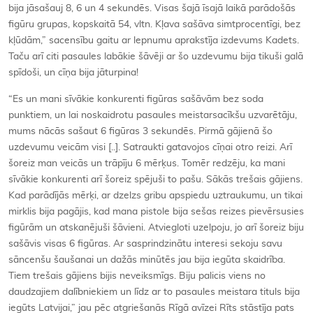
bija jāsašauj 8, 6 un 4 sekundēs. Visas šajā īsajā laikā parādošās
figūru grupas, kopskaitā 54, vltn. Kļava sašāva simtprocentīgi, bez
kļūdām,” sacensību gaitu ar lepnumu aprakstīja izdevums Kadets.
Taču arī citi pasaules labākie šāvēji ar šo uzdevumu bija tikuši galā
spīdoši, un cīņa bija jāturpina!
“Es un mani sīvākie konkurenti figūras sašāvām bez soda
punktiem, un lai noskaidrotu pasaules meistarsacīkšu uzvarētāju,
mums nācās sašaut 6 figūras 3 sekundēs. Pirmā gājienā šo
uzdevumu veicām visi [..]. Satraukti gatavojos cīņai otro reizi. Arī
šoreiz man veicās un trāpīju 6 mērķus. Tomēr redzēju, ka mani
sīvākie konkurenti arī šoreiz spējuši to pašu. Sākās trešais gājiens.
Kad parādījās mērķi, ar dzelzs gribu apspiedu uztraukumu, un tikai
mirklis bija pagājis, kad mana pistole bija sešas reizes pievērsusies
figūrām un atskanējuši šāvieni. Atviegloti uzelpoju, jo arī šoreiz biju
sašāvis visas 6 figūras. Ar sasprindzinātu interesi sekoju savu
sāncenšu šaušanai un dažās minūtēs jau bija iegūta skaidrība.
Tiem trešais gājiens bijis neveiksmīgs. Biju palicis viens no
daudzajiem dalībniekiem un līdz ar to pasaules meistara tituls bija
iegūts Latvijai,” jau pēc atgriešanās Rīgā avīzei Rīts stāstīja pats