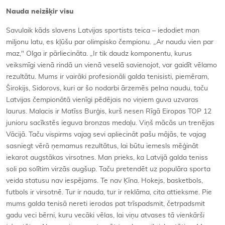
Nauda neizšķir visu
Savulaik kāds slavens Latvijas sportists teica – iedodiet man
miljonu latu, es kļūšu par olimpisko čempionu. „Ar naudu vien par
maz," Olga ir pārliecināta. „Ir tik daudz komponentu, kurus
veiksmīgi vienā rindā un vienā veselā savienojot, var gaidīt vēlamo
rezultātu. Mums ir vairāki profesionāli galda tenisisti, piemēram,
Širokijs, Sidorovs, kuri ar šo nodarbi ārzemēs pelna naudu, taču
Latvijas čempionātā vienīgi pēdējais no viņiem guva uzvaras
laurus. Malacis ir Matīss Burģis, kurš nesen Rīgā Eiropas TOP 12
junioru sacīkstēs ieguva bronzas medaļu. Viņš mācās un trenējas
Vācijā. Taču vispirms vajag sevi apliecināt pašu mājās, te vajag
sasniegt vērā ņemamus rezultātus, lai būtu iemesls mēģināt
iekarot augstākas virsotnes. Man prieks, ka Latvijā galda teniss
soli pa solītim virzās augšup. Taču pretendēt uz populāra sporta
veida statusu nav iespējams. Te nav Ķīna. Hokejs, basketbols,
futbols ir virsotnē. Tur ir nauda, tur ir reklāma, cita attieksme. Pie
mums galda tenisā nereti ierodas pat trīspadsmit, četrpadsmit
gadu veci bērni, kuru vecāki vēlas, lai viņu atvases
tā vienkārši