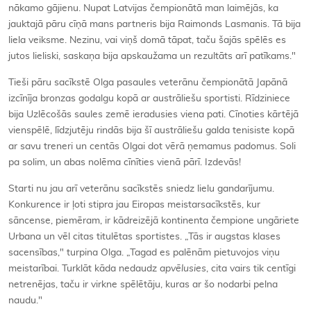
nākamo gājienu. Nupat Latvijas čempionātā man laimējās, ka
jauktajā pāru cīņā mans partneris bija Raimonds Lasmanis. Tā bija
liela veiksme. Nezinu, vai viņš domā tāpat, taču šajās spēlēs es
jutos lieliski, saskaņa bija apskaužama un rezultāts arī patīkams."
Tieši pāru sacīkstē Olga pasaules veterānu čempionātā Japānā
izcīnīja bronzas godalgu kopā ar austrāliešu sportisti. Rīdziniece
bija Uzlēcošās saules zemē ieradusies viena pati. Cīnoties kārtējā
vienspēlē, līdzjutēju rindās bija šī austrāliešu galda tenisiste kopā
ar savu treneri un centās Olgai dot vērā ņemamus padomus. Soli
pa solim, un abas nolēma cīnīties vienā pārī. Izdevās!
Starti nu jau arī veterānu sacīkstēs sniedz lielu gandarījumu.
Konkurence ir ļoti stipra jau Eiropas meistarsacīkstēs, kur
sāncense, piemēram, ir kādreizējā kontinenta čempione ungāriete
Urbana un vēl citas titulētas sportistes. „Tās ir augstas klases
sacensības," turpina Olga. „Tagad es palēnām pietuvojos viņu
meistarībai. Turklāt kāda nedaudz
apvēlusies
, cita vairs tik centīgi
netrenējas, taču ir virkne spēlētāju, kuras ar šo nodarbi pelna
naudu."