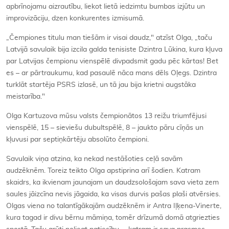
apbrīnojamu aizrautību, liekot lietā iedzimtu bumbas izjūtu un
improvizāciju, dzen konkurentes izmisumā.
„Čempiones titulu man tiešām ir visai daudz," atzīst Olga, „taču
Latvijā savulaik bija izcila galda tenisiste Dzintra Lūkina, kura kļuva
par Latvijas čempionu vienspēlē divpadsmit gadu pēc kārtas! Bet
es – ar pārtraukumu, kad pasaulē nāca mans dēls Oļegs. Dzintra
turklāt startēja PSRS izlasē, un tā jau bija krietni augstāka
meistarība."
Olga Kartuzova mūsu valsts čempionātos 13 reižu triumfējusi
vienspēlē, 15 – sieviešu dubultspēlē, 8 – jaukto pāru cīņās un
kļuvusi par septiņkārtēju absolūto čempioni.
Savulaik viņa atzina, ka nekad nestāšoties ceļā savām
audzēknēm. Toreiz teikto Olga apstiprina arī šodien. Katram
skaidrs, ka ikvienam jaunajam un daudzsološajam sava vieta zem
saules jāizcīna nevis jāgaida, ka visas durvis pašas plaši atvērsies.
Olgas viena no talantīgākajām audzēknēm ir Antra Iļķena-Vinerte,
kura tagad ir divu bērnu māmiņa, tomēr drīzumā domā atgriezties