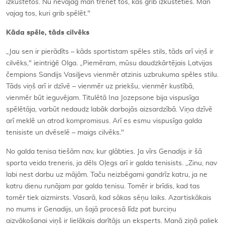
izkustētos
. Nu nevajag man trenēt tos, kas grib izkustēties. Man
vajag tos, kuri grib spēlēt."
Kāda spēle, tāds cilvēks
„Jau sen ir pierādīts – kāds sportistam spēles stils, tāds arī viņš ir
cilvēks," ieintriģē Olga. „Piemēram, mūsu daudzkārtējais Latvijas
čempions Sandijs Vasiļjevs vienmēr atzinis uzbrukuma spēles stilu.
Tāds viņš arī ir dzīvē – vienmēr uz priekšu, vienmēr kustībā,
vienmēr būt ieguvējam. Titulētā Ina Jozepsone bija vispusīga
spēlētāja, varbūt nedaudz labāk darbojās aizsardzībā. Viņa dzīvē
arī meklē un atrod kompromisus. Arī es esmu vispusīga galda
tenisiste un dvēselē – maigs cilvēks."
No galda tenisa tiešām nav, kur glābties. Ja vīrs Genadijs ir šā
sporta veida treneris, ja dēls Oļegs arī ir galda tenisists. „Zinu, nav
labi nest darbu uz mājām. Taču neizbēgami gandrīz katru, ja ne
katru dienu runājam par galda tenisu. Tomēr ir brīdis, kad tas
tomēr tiek aizmirsts. Vasarā, kad sākas sēņu laiks. Azartiskākais
no mums ir Genadijs, un šajā procesā līdz pat burciņu
aizvākošanai viņš ir lielākais darītājs un eksperts. Manā ziņā paliek