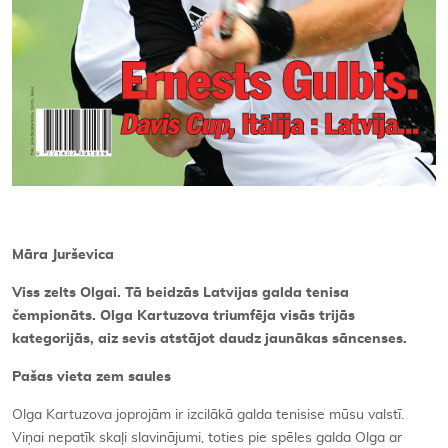
Māra Jurševica
Viss zelts Olgai.
Tā beidzās Latvijas galda tenisa
čempionāts. Olga Kartuzova triumfēja visās trijās
kategorijās, aiz sevis atstājot daudz jaunākas sāncenses.
Pašas vieta zem saules
Olga Kartuzova joprojām ir izcilākā galda tenisise mūsu valstī.
Viņai nepatīk skaļi slavinājumi, toties pie spēles galda Olga ar