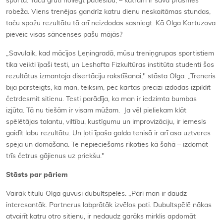
sportā. Taču grūti noliegt patiesību, – katram ir sava prasmes
robeža. Viens trenējas gandrīz katru dienu neskaitāmas stundas,
taču spožu rezultātu tā arī neizdodas sasniegt. Kā Olga Kartuzova
pieveic visas sāncenses pašu mājās?
„Savulaik, kad mācījos Ļeņingradā, mūsu treniņgrupas sportistiem
tika veikti īpaši testi, un Leshafta Fizkultūras institūta studenti šos
rezultātus izmantoja disertāciju rakstīšanai," stāsta Olga. „Treneris
bija pārsteigts, ka man, teiksim, pēc kārtas precīzi izdodas izpildīt
četrdesmit sitienu. Testi parādīja, ka man ir iedzimta bumbas
izjūta. Tā nu tiešām ir visam mūžam. Ja vēl pieliekam klāt
spēlētājas talantu, viltību, kustīgumu un improvizāciju, ir iemesls
gaidīt labu rezultātu. Un ļoti īpaša galda tenisā ir arī asa uztveres
spēja un domāšana. Te nepieciešams rīkoties kā šahā – izdomāt
trīs četrus gājienus uz priekšu."
Stāsts par pāriem
Vairāk titulu Olga guvusi dubultspēlēs. „Pārī man ir daudz
interesantāk. Partnerus labprātāk izvēlos pati. Dubultspēlē nākas
atvairīt katru otro sitienu, ir nedaudz garāks mirklis apdomāt