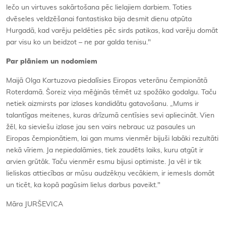
lečo un virtuves sakārtošana pēc lielajiem darbiem. Toties
dvēseles veldzēšanai fantastiska bija desmit dienu atpūta
Hurgadā, kad varēju peldēties pēc sirds patikas, kad varēju domāt
par visu ko un beidzot – ne par galda tenisu."
Par plāniem un nodomiem
Maijā Olga Kartuzova piedalīsies Eiropas veterānu čempionātā
Roterdamā. Šoreiz viņa mēģinās tēmēt uz spožāko godalgu. Taču
netiek aizmirsts par izlases kandidātu gatavošanu. „Mums ir
talantīgas meitenes, kuras drīzumā centīsies sevi apliecināt. Vien
žēl, ka sieviešu izlase jau sen vairs nebrauc uz pasaules un
Eiropas čempionātiem, lai gan mums vienmēr bijuši labāki rezultāti
nekā vīriem. Ja nepiedalāmies, tiek zaudēts laiks, kuru atgūt ir
arvien grūtāk. Taču vienmēr esmu bijusi optimiste. Ja vēl ir tik
lieliskas attiecības ar mūsu audzēkņu vecākiem, ir iemesls domāt
un ticēt, ka kopā pagūsim lielus darbus paveikt."
Māra JURŠEVICA