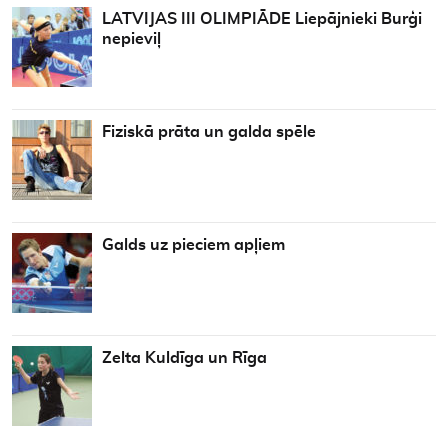
LATVIJAS III OLIMPIĀDE Liepājnieki Burģi
nepieviļ
Fiziskā prāta un galda spēle
Galds uz pieciem apļiem
Zelta Kuldīga un Rīga