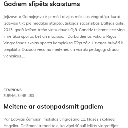
Gadiem slīpēts skaistums
Kontakti
Jeļizaveta Gamaļejeva ir pirmā Latvijas mākslas vingrotāja, kurai
izdevies tikt pie medaļas starptautiskajās sacensībās Baltijas aplis,
2013. gadā izcīnot trešo vietu daudzcīņā. Gandrīz teicamniece viņa
ir ne tikai sportā, bet arī mācībās. Darba dienas vakarā Rīgas
Vingrošanas skolas sporta kompleksa Rīga zāle Uzvaras bulvārī ir
piepildīta. Dažāda vecuma meitenes un vairāki pedagogi strādā
vienlaikus.…
ČEMPIONS
ŽURNĀLS: NR. 153
Meitene ar astoņpadsmit gadiem
Par Latvijas čempioni mākslas vingrošanā 11. klases skolnieci
Angelinu Deičmani treneri teic, ka viņai šūpulī ielikts vingrotājas