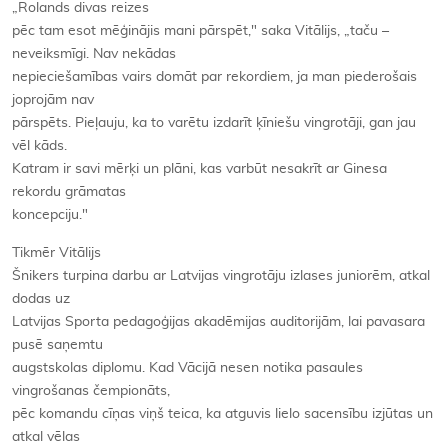
„Rolands divas reizes
pēc tam esot mēģinājis mani pārspēt," saka Vitālijs, „taču –
neveiksmīgi. Nav nekādas
nepieciešamības vairs domāt par rekordiem, ja man piederošais
joprojām nav
pārspēts. Pieļauju, ka to varētu izdarīt ķīniešu vingrotāji, gan jau
vēl kāds.
Katram ir savi mērķi un plāni, kas varbūt nesakrīt ar Ginesa
rekordu grāmatas
koncepciju."
Tikmēr Vitālijs
Šnikers turpina darbu ar Latvijas vingrotāju izlases juniorēm, atkal
dodas uz
Latvijas Sporta pedagoģijas akadēmijas auditorijām, lai pavasara
pusē saņemtu
augstskolas diplomu. Kad Vācijā nesen notika pasaules
vingrošanas čempionāts,
pēc komandu cīņas viņš teica, ka atguvis lielo sacensību izjūtas un
atkal vēlas