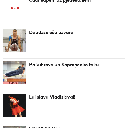
Caur sāpēm uz pjedestāliem
Daudzsološa uzvara
Pa Vihrova un Saproņenko taku
Lai slava Vladislavai!