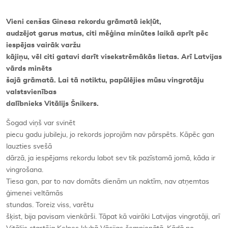
Vieni cenšas Ginesa rekordu grāmatā iekļūt,
audzējot garus matus, citi mēģina minūtes laikā aprīt pēc
iespējas vairāk varžu
kājiņu, vēl citi gatavi darīt visekstrēmākās lietas. Arī Latvijas
vārds minēts
šajā grāmatā. Lai tā notiktu, papūlējies mūsu vingrotāju
valstsvienības
dalībnieks Vitālijs Šnikers.
Šogad viņš var svinēt
piecu gadu jubileju, jo rekords joprojām nav pārspēts. Kāpēc gan
lauzties svešā
dārzā, ja iespējams rekordu labot sev tik pazīstamā jomā, kāda ir
vingrošana.
Tiesa gan, par to nav domāts dienām un naktīm, nav atņemtas
ģimenei veltāmās
stundas. Toreiz viss, varētu
šķist, bija pavisam vienkārši. Tāpat kā vairāki Latvijas vingrotāji, arī