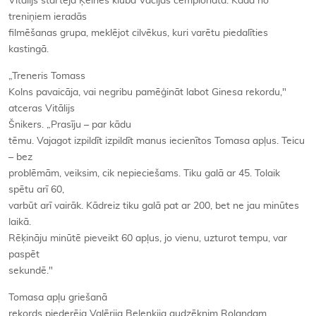
Vitālijs startēja Ķelnes klubā Vācijas čempionātā. Kādā no
treniņiem ieradās
filmēšanas grupa, meklējot cilvēkus, kuri varētu piedalīties
kastingā.
„Treneris Tomass
Kolns pavaicāja, vai negribu pamēģināt labot Ginesa rekordu,"
atceras Vitālijs
Šnikers. „Prasīju – par kādu
tēmu. Vajagot izpildīt izpildīt manus iecienītos Tomasa apļus. Teicu
– bez
problēmām, veiksim, cik nepieciešams. Tiku galā ar 45. Tolaik
spētu arī 60,
varbūt arī vairāk. Kādreiz tiku galā pat ar 200, bet ne jau minūtes
laikā.
Rēķināju minūtē pieveikt 60 apļus, jo vienu, uzturot tempu, var
paspēt
sekundē."
Tomasa apļu griešanā
rekords piederēja Valērija Beļeņķija audzēknim Rolandam