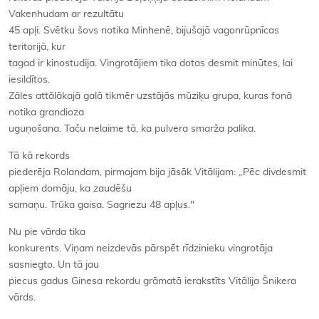
Vakenhudam ar rezultātu
45 apļi. Svētku šovs notika Minhenē, bijušajā vagonrūpnīcas
teritorijā, kur
tagad ir kinostudija. Vingrotājiem tika dotas desmit minūtes, lai
iesildītos.
Zāles attālākajā galā tikmēr uzstājās mūziķu grupa, kuras fonā
notika grandioza
uguņošana. Taču nelaime tā, ka pulvera smarža palika.
Tā kā rekords
piederēja Rolandam, pirmajam bija jāsāk Vitālijam: „Pēc divdesmit
apļiem domāju, ka zaudēšu
samaņu. Trūka gaisa. Sagriezu 48 apļus."
Nu pie vārda tika
konkurents. Viņam neizdevās pārspēt rīdzinieku vingrotāja
sasniegto. Un tā jau
piecus gadus Ginesa rekordu grāmatā ierakstīts Vitālija Šnikera
vārds.