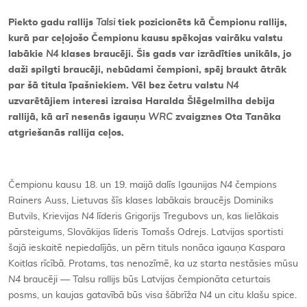
Piekto gadu rallijs
Talsi
tiek pozicionēts kā Čempionu rallijs,
kurā par ceļojošo Čempionu kausu spēkojas vairāku valstu
labākie
N4
klases braucēji. Šis gads var izrādīties unikāls, jo
daži spilgti braucēji, nebūdami čempioni, spēj braukt ātrāk
par šā titula īpašniekiem. Vēl bez četru valstu
N4
uzvarētājiem interesi izraisa Haralda Šlēgelmilha debija
rallijā, kā arī nesenās igauņu
WRC
zvaigznes Ota Tanāka
atgriešanās rallija ceļos.
Čempionu kausu 18. un 19. maijā dalīs Igaunijas
N4
čempions
Rainers Auss, Lietuvas šīs klases labākais braucējs Dominiks
Butvils, Krievijas
N4
līderis Grigorijs Tregubovs un, kas lielākais
pārsteigums, Slovākijas līderis Tomašs Odrejs. Latvijas sportisti
šajā ieskaitē nepiedalījās, un pērn tituls nonāca igauņa Kaspara
Koitlas rīcībā. Protams, tas nenozīmē, ka uz starta nestāsies mūsu
N4
braucēji — Talsu rallijs būs Latvijas čempionāta ceturtais
posms, un kaujas gatavībā būs visa šābrīža
N4
un citu klašu spice.