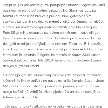
Aprīļa beigās par pārsteigumu parūpējās Haralds Šlēgelmilhs, kurš
paziņoja, ka plāno gatavoties debijai rallijā. Slavenais Latvijas
formulu autošosejas braucējs jau labu laiku gatavojas šim
startam. Lai gan ir skaidrs, ka mēneša laikā par čempionu nekļūst,
Haralda un izvēlēto palīgu profesionalitāte sola labu sniegumu.
Pats Šlēgelmilhs atsaucas uz labiem piemēriem — savulaik gan
Kimi Raikonens, gan šobrīd Roberts Kubica pietiekami veiksmīgi
tiek galā ar rallija sarežģītajiem principiem. Tiesa, abi F-1 audzēkņi
savā karjerā arī sasituši ne mazums rallija mašīnu — fakts, no kā
Haraldam jāuzmanās. Šlēgelmilhs startēs ar
Super 2000
klases
automašīnu, bet rallijs
Talsi 2013
, iespējams, ir tikai treniņš pirms
debijas augstākā līmenī.
Lai gan igauņa Ota Tanāka karjera sākās daudzsološi, mežonīga
kļūdu sērija lika atvadīties no pasaules rallija čempionāta un vietas
M-Sport
komandā. Stratēģija — vai nu pirmais, vai uz jumta —
nebija labākā, kā izrādījās. Viens pjedestāls un daudz sabojātas
tehnikas pielika punktu.
Taču igauņu talants atkopjas no neveiksmēm, un tieši Talsu rallijs