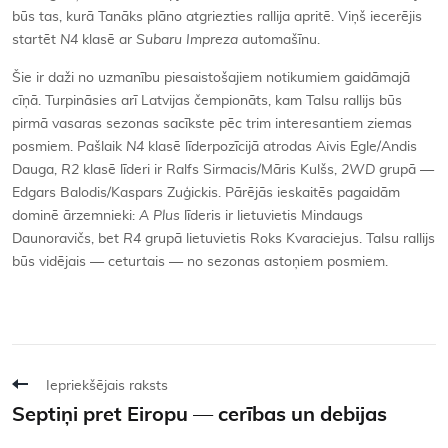
būs tas, kurā Tanāks plāno atgriezties rallija apritē. Viņš iecerējis
startēt
N4
klasē ar
Subaru Impreza
automašīnu.
Šie ir daži no uzmanību piesaistošajiem notikumiem gaidāmajā
cīņā. Turpināsies arī Latvijas čempionāts, kam Talsu rallijs būs
pirmā vasaras sezonas sacīkste pēc trim interesantiem ziemas
posmiem. Pašlaik
N4
klasē līderpozīcijā atrodas Aivis Egle/Andis
Dauga,
R2
klasē līderi ir Ralfs Sirmacis/Māris Kulšs,
2WD
grupā —
Edgars Balodis/Kaspars Zuģickis. Pārējās ieskaitēs pagaidām
dominē ārzemnieki:
A Plus
līderis ir lietuvietis Mindaugs
Daunoravičs, bet
R4
grupā lietuvietis Roks Kvaraciejus. Talsu rallijs
būs vidējais — ceturtais — no sezonas astoņiem posmiem.
Iepriekšējais raksts
Septiņi pret Eiropu — cerības un debijas