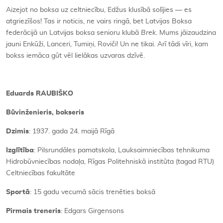
Aizejot no boksa uz celtniecību, Edžus klusībā solījies — es
atgriezīšos! Tas ir noticis, ne vairs ringā, bet Latvijas Boksa
federācijā un Latvijas boksa senioru klubā
Brek
. Mums jāizaudzina
jauni Enkūži, Lanceri, Tumiņi, Roviči! Un ne tikai. Arī tādi vīri, kam
bokss iemāca gūt vēl lielākas uzvaras dzīvē.
Eduards RAUBIŠKO
Būvinženieris, bokseris
Dzimis
: 1937. gada 24. maijā Rīgā
Izglītība
: Pilsrundāles pamatskola, Lauksaimniecības tehnikuma
Hidrobūvniecības nodaļa, Rīgas Politehniskā institūta (tagad RTU)
Celtniecības fakultāte
Sportā
: 15 gadu vecumā sācis trenēties boksā
Pirmais treneris
: Edgars Girgensons