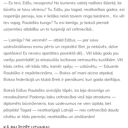
— Es tevi, Edžu, nesaprotu! No kurienes valstij radīsies līdzekļi, lai
būvētu ar tavu vērienu? Tu, Edžu, jau tagad, neatkarības gados, esi
nopelnījis pensiju, kas ir lielāka nekā taviem ringa biedriem… Ko vēl
tev vajag, Raubiško kungs? Tu esi laimīgs, jo boksā pieradi
uzņemties atbildību un to turpināji arī celtniecībā…
— Laimīgs? Ne vienmēr! — atbild Edžus, — par savu
uzdrošināšanos esmu pērts un cepināts! Bet, ja nebūvēs, dzīve
apstāsies! Es nevaru apstāties paveiktā dēļ… Vēl kādu gadu jau
varēju pastrādāt! Ja iekaisušās locītavas netraucētu kustībām. Vēl
kādu celtni, vēl kādu tiltu, kamēr spēju, — uzbūvētu, — Eduards
Raubiško ir nepārliecināms. — Bokss arī mani aicina atpakaļ.
Boksa federācijā un klubā
Brek
ir pienākumi, kuri gaida darītājus.
Boksā Edžus Raubiško izvirzījās tāpēc, ka bija drosmīgs un
nesalaužams! Padomju laiku celtniecībai viņš bija atradums —
diplomēts būvinženieris, kas uzdevumus ne vien izpilda, bet
pārpilda! Tagad — neatkarīgajā Latvijā — nav celtniecībā daudz
cilvēku ar tādu pieredzi, neatlaidību un zināšanām!
KĀ PALĪDZĒT UZVARAI