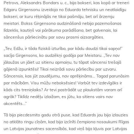
Petrovs, Aleksandrs Bondars u. c., bija bokseri, kas kopā ar treneri
Edgaru Girgensonu izveidoja no Eduarda tehnisku un neatlaidīgu
bokseri, ar kuru rēķinājās ne tikai pašmāju, bet arī ārzemju
meistari. Bokss Girgensona audzināšanā nebija pazemošanas
līdzeklis, kautiņš vai pārākuma parādīšana, bet galvenais, lai
sāncenšus pārliecinātu par savu prasmi aizsargāties.
„Tev, Edžu, ir tāda fiziskā izturība, par kādu daudzi tikai sapņo!”
sacīja Girgensons, ko audzēkņi godāja par Meistaru. „Tev nav
jālaužas un jāiet uz sitienu apmaiņu, tu tāpat sāncensi trešajā
gājienā izpunktēsi! Tikai neizrādi savu pārliecību par uzvaru.
Sāncensis, kas jūt zaudējumu, nav aprēķināms… Tagad parunāsim
par mācībām. Visu mūžu neboksēsies! Varbūt tev izdevīgāks ir
kāds cits treniņlaiks? Ar tevi pastrādāt uz plaukstām varam arī
agrāk? Tiklīdz nedēļu izlaižam, es jūtu, ka sitiens vairs nav
akcentēts…”
Tā bija piecdesmito gadu otrā puse, kad Eduards jau bija izlauzies
no
atklāto
ringu cīņām, kad bija izcīnīti čempiona nosaukumi Rīgas
un Latvijas jaunatnes sacensībās, kad viņš bija kļuvis par Latvijas