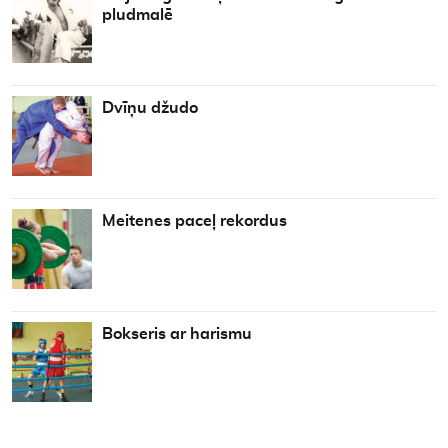
pludmalē
Dvīņu džudo
Meitenes paceļ rekordus
Bokseris ar harismu