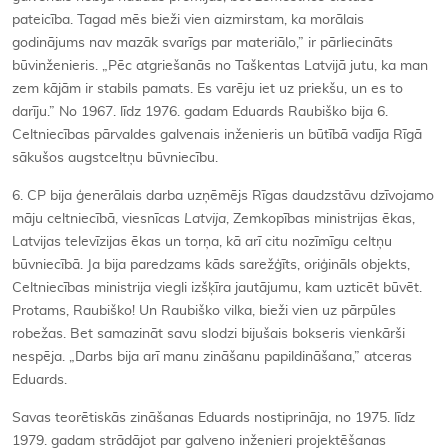
pateicība. Tagad mēs bieži vien aizmirstam, ka morālais
godinājums nav mazāk svarīgs par materiālo,” ir pārliecināts
būvinženieris. „Pēc atgriešanās no Taškentas Latvijā jutu, ka man
zem kājām ir stabils pamats. Es varēju iet uz priekšu, un es to
darīju.” No 1967. līdz 1976. gadam Eduards Raubiško bija 6.
Celtniecības pārvaldes galvenais inženieris un būtībā vadīja Rīgā
sākušos augstceltņu būvniecību.
6. CP bija ģenerālais darba uzņēmējs Rīgas daudzstāvu dzīvojamo
māju celtniecībā, viesnīcas
Latvija
, Zemkopības ministrijas ēkas,
Latvijas televīzijas ēkas un torņa, kā arī citu nozīmīgu celtņu
būvniecībā. Ja bija paredzams kāds sarežģīts, oriģināls objekts,
Celtniecības ministrija viegli izšķīra jautājumu, kam uzticēt būvēt.
Protams, Raubiško! Un Raubiško vilka, bieži vien uz pārpūles
robežas. Bet samazināt savu slodzi bijušais bokseris vienkārši
nespēja. „Darbs bija arī manu zināšanu papildināšana,” atceras
Eduards.
Savas teorētiskās zināšanas Eduards nostiprināja, no 1975. līdz
1979. gadam strādājot par galveno inženieri projektēšanas