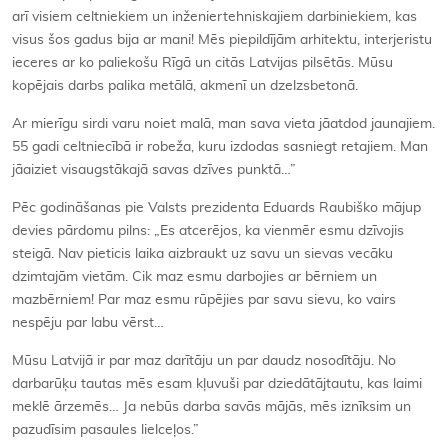
arī visiem celtniekiem un inženiertehniskajiem darbiniekiem, kas
visus šos gadus bija ar mani! Mēs piepildījām arhitektu, interjeristu
ieceres ar ko paliekošu Rīgā un citās Latvijas pilsētās. Mūsu
kopējais darbs palika metālā, akmenī un dzelzsbetonā.
Ar mierīgu sirdi varu noiet malā, man sava vieta jāatdod jaunajiem.
55 gadi celtniecībā ir robeža, kuru izdodas sasniegt retajiem. Man
jāaiziet visaugstākajā savas dzīves punktā…”
Pēc godināšanas pie Valsts prezidenta Eduards Raubiško mājup
devies pārdomu pilns: „Es atcerējos, ka vienmēr esmu dzīvojis
steigā. Nav pieticis laika aizbraukt uz savu un sievas vecāku
dzimtajām vietām. Cik maz esmu darbojies ar bērniem un
mazbērniem! Par maz esmu rūpējies par savu sievu, ko vairs
nespēju par labu vērst…
Mūsu Latvijā ir par maz darītāju un par daudz nosodītāju. No
darbarūķu tautas mēs esam kļuvuši par dziedātājtautu, kas laimi
meklē ārzemēs… Ja nebūs darba savās mājās, mēs iznīksim un
pazudīsim pasaules lielceļos.”