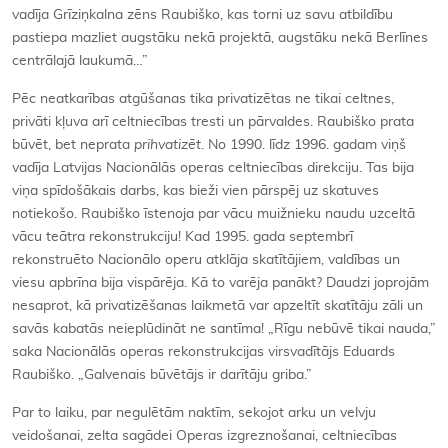
vadīja Grīziņkalna zēns Raubiško, kas torni uz savu atbildību
pastiepa mazliet augstāku nekā projektā, augstāku nekā Berlīnes
centrālajā laukumā…”
Pēc neatkarības atgūšanas tika privatizētas ne tikai celtnes,
privāti kļuva arī celtniecības tresti un pārvaldes. Raubiško prata
būvēt, bet neprata
prihvatizēt
. No 1990. līdz 1996. gadam viņš
vadīja Latvijas Nacionālās operas celtniecības direkciju. Tas bija
viņa spīdošākais darbs, kas bieži vien pārspēj uz skatuves
notiekošo. Raubiško īstenoja par vācu muižnieku naudu uzceltā
vācu teātra rekonstrukciju! Kad 1995. gada septembrī
rekonstruēto Nacionālo operu atklāja skatītājiem, valdības un
viesu apbrīna bija vispārēja. Kā to varēja panākt? Daudzi joprojām
nesaprot, kā privatizēšanas laikmetā var apzeltīt skatītāju zāli un
savās kabatās neieplūdināt ne santīma! „Rīgu nebūvē tikai nauda,”
saka Nacionālās operas rekonstrukcijas virsvadītājs Eduards
Raubiško. „Galvenais būvētājs ir darītāju griba.”
Par to laiku, par negulētām naktīm, sekojot arku un velvju
veidošanai, zelta sagādei Operas izgreznošanai, celtniecības