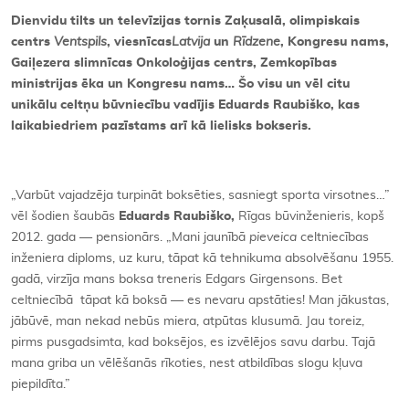
Dienvidu tilts un televīzijas tornis Zaķusalā, olimpiskais
centrs
Ventspils
, viesnīcas
Latvija
un
Rīdzene
, Kongresu nams,
Gaiļezera slimnīcas Onkoloģijas centrs, Zemkopības
ministrijas ēka un Kongresu nams… Šo visu un vēl citu
unikālu celtņu būvniecību vadījis Eduards Raubiško, kas
laikabiedriem pazīstams arī kā lielisks bokseris.
„Varbūt vajadzēja turpināt boksēties, sasniegt sporta virsotnes…”
vēl šodien šaubās
Eduards Raubiško,
Rīgas būvinženieris, kopš
2012. gada — pensionārs. „Mani jaunībā
pieveica
celtniecības
inženiera diploms, uz kuru, tāpat kā tehnikuma absolvēšanu 1955.
gadā, virzīja mans boksa treneris Edgars Girgensons. Bet
celtniecībā tāpat kā boksā — es nevaru apstāties! Man jākustas,
jābūvē, man nekad nebūs miera, atpūtas klusumā. Jau toreiz,
pirms pusgadsimta, kad boksējos, es izvēlējos savu darbu. Tajā
mana griba un vēlēšanās rīkoties, nest atbildības slogu kļuva
piepildīta.”