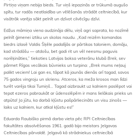
Pirtiņa
viņam nebija bieds. Tur viņš iepazinās ar trūkumā augušo
spītu, tur radās neatlaidība un vēlēšanās strādāt celtniecībā, kur
visātrāk varēja sākt pelnīt un dzīvot cilvēcīgu dzīvi.
Edžus māmiņa viena audzināja dēlu, viņš agri saprata, ko nozīmē
pelnīt ģimenei iztiku un skolas naudu. „Kad reizēm komandas
biedrs izlasē Valdis Šķēle padalījās ar pārtikas taloniem, domāju,
kad strādāšu — atdošu, bet gadi rit un vēl neesmu paguvis
norēķināties,” tiekoties Latvijas boksa veterānu klubā
Brek,
sev
pārmet Rīgas vecākais būvnieks un turpina: „
Brek
mums neļauj
palikt veciem! Lai gan es, tāpat kā jaunās dienās arī tagad, savos
75 gados vingroju un skrienu. Atceros, ka meža krosos man līdzi
turēt varēja tikai Tumiņš… Tagad aizbraukt uz kalniem paslēpot vai
tepat ezeros pabraukāt ar ūdensslēpēm ir mans lielākais prieks un
atpūta! Ja jūtu, ka darbā kļūstu pašpārliecināts un visu zinošs —
laiks uz kalniem, kur atkal kļūstu es!”
Eduarda Raubiško pirmā darba vieta pēc RPI Celtniecības
fakultātes absolvēšanas 1961. gadā bija meistars Jelgavas
Celtniecības pārvaldē. Jelgavā kā strādniekus celtniecībā