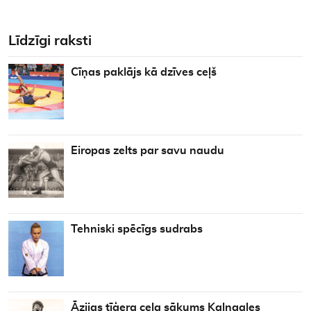
Līdzīgi raksti
Cīņas paklājs kā dzīves ceļš
Eiropas zelts par savu naudu
Tehniski spēcīgs sudrabs
Āzijas tīģera ceļa sākums Kalngales