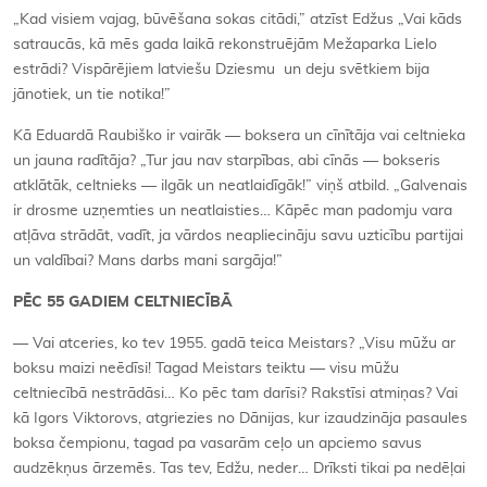
„Kad visiem vajag, būvēšana sokas citādi,” atzīst Edžus „Vai kāds
satraucās, kā mēs gada laikā rekonstruējām Mežaparka Lielo
estrādi? Vispārējiem latviešu Dziesmu un deju svētkiem bija
jānotiek, un tie notika!”
Kā Eduardā Raubiško ir vairāk — boksera un cīnītāja vai celtnieka
un jauna radītāja? „Tur jau nav starpības, abi cīnās — bokseris
atklātāk, celtnieks — ilgāk un neatlaidīgāk!” viņš atbild. „Galvenais
ir drosme uzņemties un neatlaisties… Kāpēc man padomju vara
atļāva strādāt, vadīt, ja vārdos neapliecināju savu uzticību partijai
un valdībai? Mans darbs mani sargāja!”
PĒC 55 GADIEM CELTNIECĪBĀ
— Vai atceries, ko tev 1955. gadā teica Meistars? „Visu mūžu ar
boksu maizi neēdīsi! Tagad Meistars teiktu — visu mūžu
celtniecībā nestrādāsi… Ko pēc tam darīsi? Rakstīsi atmiņas? Vai
kā Igors Viktorovs, atgriezies no Dānijas, kur izaudzināja pasaules
boksa čempionu, tagad pa vasarām ceļo un apciemo savus
audzēkņus ārzemēs. Tas tev, Edžu, neder… Drīksti tikai pa nedēļai