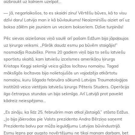
aizbraukt uz kalniem uzelpot…
— Jā, negarlaikošos, to es skaidri zinu! Vērtēšu būves, kā to visu
dzīvi daru! Latvija man ir kā būvlaukums! Neaizmirsīšu aiziet arī uz
boksa zālēm pie jauniem un veciem bokseriem. Dzīve turpinās!
Pēc sievas aiziešanas viņā saulē arī pašam Edžum bija jāpaļaujas
uz ķirurga veiksmi. „Pārāk daudz esmu pa būvēm staigājis!”
nosmaidīja Raubiško. Pirms 20 gadiem viņš bija to sešu latviešu
sportistu skaitā, kam latviešu izcelsmes amerikāņu ķirurgs
Kristaps Keggi sekmīgi veica gūžas locītavu nomaiņu. Tagad
mākslīgās locītavas bija nolietojušās un vajadzēja atkārtotu
nomaiņu, kuru šāgada februāra sākumā Latvijas Traumatoloģijas
institūtā veica vietējais latviešu ķirurgs Pēteris Studers. Operācija
ilga četrarpus stundas un bija sekmīga. Arī Latvijā prot paveikt
kādreiz neiespējamo…
„Es zināju, ka līdz 25. februārim man atkal jāstaigā,” stāsta Edžus.
„Jo bija jāierodas pie Valsts prezidenta Andra Bērziņa saņemt
Prezidenta balvu par mūža ieguldījumu Latvijas būvindustrijā.
Esmu lepns par augsto novērtējumu ne tikai manam darbam, bet