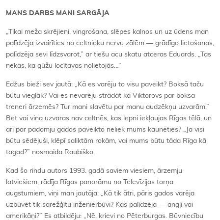
MANS DARBS MANI SARGĀJA
„Tikai meža skrējieni, vingrošana, slēpes kalnos un uz ūdens man
palīdzēja izvairīties no celtnieku nervu zālēm — grādīgo lietošanas,
palīdzēja sevi līdzsvarot,” ar tiešu acu skatu atceras Eduards. „Tas
nekas, ka gūžu locītavas nolietojās…”
Edžus bieži sev jautā: „Kā es varēju to visu paveikt? Boksā taču
būtu vieglāk? Vai es nevarēju strādāt kā Viktorovs par boksa
treneri ārzemēs? Tur mani slavētu par manu audzēkņu uzvarām.”
Bet vai viņa uzvaras nav celtnēs, kas lepni iekļaujas Rīgas tēlā, un
arī par padomju gados paveikto neliek mums kaunēties? „Ja visi
būtu sēdējuši, klēpī saliktām rokām, vai mums būtu tāda Rīga kā
tagad?” nosmaida Raubiško.
Kad šo rindu autors 1993. gadā saviem viesiem, ārzemju
latviešiem, rādīja Rīgas panorāmu no Televīzijas torņa
augstumiem, viņi man jautāja: „Kā tik ātri, pāris gados varēja
uzbūvēt tik sarežģītu inženierbūvi? Kas palīdzēja — angļi vai
amerikāņi?” Es atbildēju: „Nē, krievi no Pēterburgas. Būvniecību