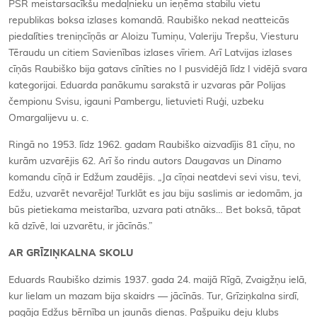
PSR meistarsacīkšu medaļnieku un ieņēma stabilu vietu
republikas boksa izlases komandā. Raubiško nekad neatteicās
piedalīties treniņcīņās ar Aloizu Tumiņu, Valeriju Trepšu, Viesturu
Tēraudu un citiem Savienības izlases vīriem. Arī Latvijas izlases
cīņās Raubiško bija gatavs cīnīties no I pusvidējā līdz I vidējā svara
kategorijai. Eduarda panākumu sarakstā ir uzvaras pār Polijas
čempionu Svisu, igauni Pambergu, lietuvieti Ruģi, uzbeku
Omargalijevu u. c.
Ringā no 1953. līdz 1962. gadam Raubiško aizvadījis 81 cīņu, no
kurām uzvarējis 62. Arī šo rindu autors
Daugavas
un
Dinamo
komandu cīņā ir Edžum zaudējis. „Ja cīņai neatdevi sevi visu, tevi,
Edžu, uzvarēt nevarēja! Turklāt es jau biju saslimis ar iedomām, ja
būs pietiekama meistarība, uzvara pati atnāks… Bet boksā, tāpat
kā dzīvē, lai uzvarētu, ir jācīnās.”
AR GRĪZIŅKALNA SKOLU
Eduards Raubiško dzimis 1937. gada 24. maijā Rīgā, Zvaigžņu ielā,
kur lielam un mazam bija skaidrs — jācīnās. Tur, Grīziņkalna sirdī,
pagāja Edžus bērnība un jaunās dienas. Pašpuiku deju klubs