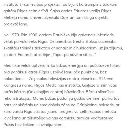
institūtā
Tirdzniecības projekts
. Tas bija it kā tramplīns tālākām
gaitām Rīgas celtniecībā. Šajos gados Eduards vadīja Rīgas
Mēbeļu nama, universālveikala
Dole
un tamlīdzīgu objektu
projektēšanu.
No 1979. līdz 1990. gadam Raubiško bija galvenais inženieris,
vēlāk pārvaldnieks Rīgas Celtniecības trestā. Boksa sacensību
skatītāju tribīnēs tiekoties ar senajiem cīņubiedriem, uz jautājumu,
ko dari, Eduards atbildēja: „Tāpat pa būvēm sitos…”
Mēs tikai vēlāk aptvērām, ka Edžus enerģija un pašatdeve tolaik
bija panākusi otras Rīgas uzbūvēšanu pēc punktiem, bez
nokautiem — Zaķusalas televīzijas centra, viesnīcas
Rīdzene
,
Kongresu nama, Rīgas Medicīnas institūta, Gaiļezera slimnīcas
otrās kārtas (Onkoloģijas centra) būvniecība, Bērnu slimnīcas
rekonstrukcija… Mums Edžus padomju gados vienmēr palika tas
pats vienkāršais un smaidošais zēns no Grīziņkalna, bokseris, ar
kura vārdu Rīgā saistās jaunu, progresīvu celtniecības metožu
ieviešana un tūkstošgalvainas celtnieku armijas vadītprasme.
Puisis bez liekiem slavinājumiem…