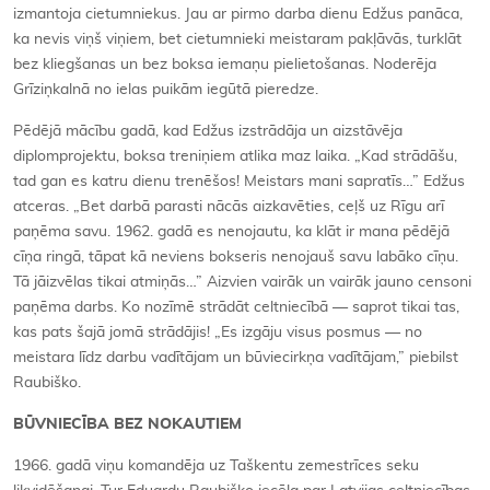
izmantoja cietumniekus. Jau ar pirmo darba dienu Edžus panāca,
ka nevis viņš viņiem, bet cietumnieki meistaram pakļāvās, turklāt
bez kliegšanas un bez boksa iemaņu pielietošanas. Noderēja
Grīziņkalnā no ielas puikām iegūtā pieredze.
Pēdējā mācību gadā, kad Edžus izstrādāja un aizstāvēja
diplomprojektu, boksa treniņiem atlika maz laika. „Kad strādāšu,
tad gan es katru dienu trenēšos! Meistars mani sapratīs…” Edžus
atceras. „Bet darbā parasti nācās aizkavēties, ceļš uz Rīgu arī
paņēma savu. 1962. gadā es nenojautu, ka klāt ir mana pēdējā
cīņa ringā, tāpat kā neviens bokseris nenojauš savu labāko cīņu.
Tā jāizvēlas tikai atmiņās…” Aizvien vairāk un vairāk jauno censoni
paņēma darbs. Ko nozīmē strādāt celtniecībā — saprot tikai tas,
kas pats šajā jomā strādājis! „Es izgāju visus posmus — no
meistara līdz darbu vadītājam un būviecirkņa vadītājam,” piebilst
Raubiško.
BŪVNIECĪBA BEZ NOKAUTIEM
1966. gadā viņu komandēja uz Taškentu zemestrīces seku