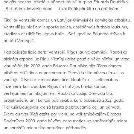
beigās neesmu dzirdējis pārmetumus!” turpina Eduards Raubiško.
„Bet tāda ir latvieša daba — tikai lēnāk pār tiltu un grūtībām…”
Tikai ar Ventspils domes un Latvijas Olimpiskās komitejas atbalstu
Ventspilī jauniešiem ir sporta halles, apsildāmais futbola laukums,
stadions ar tribīnēm, ledus halle… Seši gadi no Eduarda dzīves ir
atstāti Ventspilī.
Kad beidzās lielie darbi Ventspilī, Rīgas jaunie domnieki Raubiško
aicināja atpakaļ uz Rīgu. Vienīgi darbs pauž cilvēka būtību un virza
viņu tālāk. No 2002. gada Eduards Raubiško bija Rīgas domes
pilsētas Attīstības departamenta Dienvidu tilta būves direkcijas
vadītājs. Cilvēki ir iemācījušies ticēt Raubiško — celtniecības
inženiera, kas izaudzis Rīgas un Latvijas būvlaukumos,
vērtējumiem un rīkojumiem. Raubiško vadīja Dienvidu tilta
projektēšanu un I kārtas būvniecību, kuru pabeidza 2012. gadā.
Palikuši Daugavas kreisā krasta piebraucamie ceļi un pārvadi.
Dienvidu tilts Rīgā atzīts par vienu no veiksmīgākajām Eiropas
Savienības 2009. gada būvēm, neraugoties uz sadārdzinājumiem
un sarežģījumiem tilta noturības pārbaudēs.