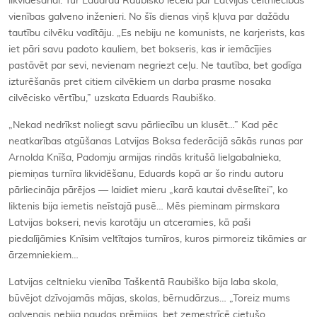
likvidēšanai. Tur Eduardu Raubiško iecēla par Latvijas celtniecības
vienības galveno inženieri. No šīs dienas viņš kļuva par dažādu
tautību cilvēku vadītāju. „Es nebiju ne komunists, ne karjerists, kas
iet pāri savu padoto kauliem, bet bokseris, kas ir iemācījies
pastāvēt par sevi, nevienam negriezt ceļu. Ne tautība, bet godīga
izturēšanās pret citiem cilvēkiem un darba prasme nosaka
cilvēcisko vērtību,” uzskata Eduards Raubiško.
„Nekad nedrīkst noliegt savu pārliecību un klusēt…” Kad pēc
neatkarības atgūšanas Latvijas Boksa federācijā sākās runas par
Arnolda Knīša, Padomju armijas rindās kritušā lielgabalnieka,
piemiņas turnīra likvidēšanu, Eduards kopā ar šo rindu autoru
pārliecināja pārējos — laidiet mieru „karā kautai dvēselītei”, ko
liktenis bija iemetis neīstajā pusē… Mēs pieminam pirmskara
Latvijas bokseri, nevis karotāju un atceramies, kā paši
piedalījāmies Knīsim veltītajos turnīros, kuros pirmoreiz tikāmies ar
ārzemniekiem…
Latvijas celtnieku vienība Taškentā Raubiško bija laba skola,
būvējot dzīvojamās mājas, skolas, bērnudārzus… „Toreiz mums
galvenais nebija naudas prēmijas, bet zemestrīcē cietušo