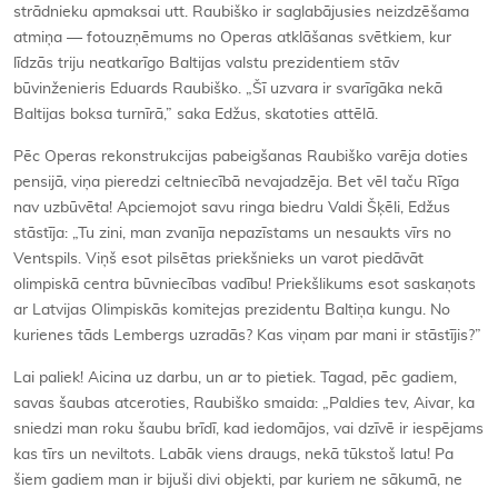
strādnieku apmaksai utt. Raubiško ir saglabājusies neizdzēšama
atmiņa — fotouzņēmums no Operas atklāšanas svētkiem, kur
līdzās triju neatkarīgo Baltijas valstu prezidentiem stāv
būvinženieris Eduards Raubiško. „Šī uzvara ir svarīgāka nekā
Baltijas boksa turnīrā,” saka Edžus, skatoties attēlā.
Pēc Operas rekonstrukcijas pabeigšanas Raubiško varēja doties
pensijā, viņa pieredzi celtniecībā nevajadzēja. Bet vēl taču Rīga
nav uzbūvēta! Apciemojot savu ringa biedru Valdi Šķēli, Edžus
stāstīja: „Tu zini, man zvanīja nepazīstams un nesaukts vīrs no
Ventspils. Viņš esot pilsētas priekšnieks un varot piedāvāt
olimpiskā centra būvniecības vadību! Priekšlikums esot saskaņots
ar Latvijas Olimpiskās komitejas prezidentu Baltiņa kungu. No
kurienes tāds Lembergs uzradās? Kas viņam par mani ir stāstījis?”
Lai paliek! Aicina uz darbu, un ar to pietiek. Tagad, pēc gadiem,
savas šaubas atceroties, Raubiško smaida: „Paldies tev, Aivar, ka
sniedzi man roku šaubu brīdī, kad iedomājos, vai dzīvē ir iespējams
kas tīrs un neviltots. Labāk viens draugs, nekā tūkstoš latu! Pa
šiem gadiem man ir bijuši divi objekti, par kuriem ne sākumā, ne