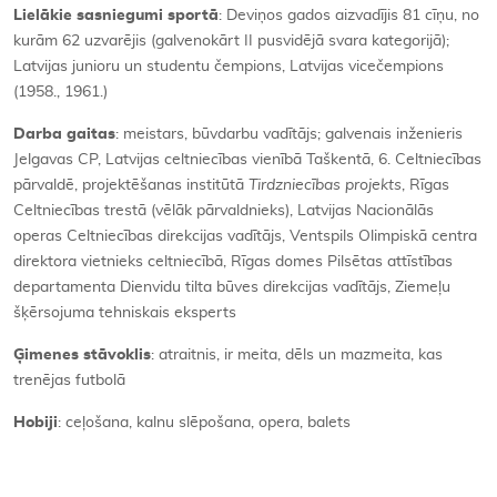
Lielākie sasniegumi sportā
: Deviņos gados aizvadījis 81 cīņu, no
kurām 62 uzvarējis (galvenokārt II pusvidējā svara kategorijā);
Latvijas junioru un studentu čempions, Latvijas vicečempions
(1958., 1961.)
Darba gaitas
: meistars, būvdarbu vadītājs; galvenais inženieris
Jelgavas CP, Latvijas celtniecības vienībā Taškentā, 6. Celtniecības
pārvaldē, projektēšanas institūtā
Tirdzniecības projekts
, Rīgas
Celtniecības trestā (vēlāk pārvaldnieks), Latvijas Nacionālās
operas Celtniecības direkcijas vadītājs, Ventspils Olimpiskā centra
direktora vietnieks celtniecībā, Rīgas domes Pilsētas attīstības
departamenta Dienvidu tilta būves direkcijas vadītājs, Ziemeļu
šķērsojuma tehniskais eksperts
Ģimenes stāvoklis
: atraitnis, ir meita, dēls un mazmeita, kas
trenējas futbolā
Hobiji
: ceļošana, kalnu slēpošana, opera, balets