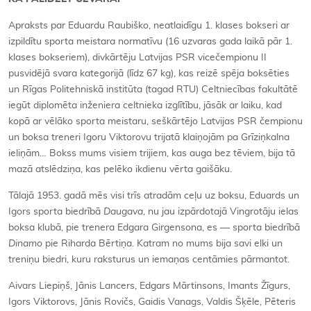
Apraksts par Eduardu Raubiško, neatlaidīgu 1. klases bokseri ar
izpildītu sporta meistara normatīvu (16 uzvaras gada laikā pār 1.
klases bokseriem), divkārtēju Latvijas PSR vicečempionu II
pusvidējā svara kategorijā (līdz 67 kg), kas reizē spēja boksēties
un Rīgas Politehniskā institūta (tagad RTU) Celtniecības fakultātē
iegūt diplomēta inženiera celtnieka izglītību, jāsāk ar laiku, kad
kopā ar vēlāko sporta meistaru, seškārtējo Latvijas PSR čempionu
un boksa treneri Igoru Viktorovu trijatā klaiņojām pa Grīziņkalna
ieliņām… Bokss mums visiem trijiem, kas auga bez tēviem, bija tā
mazā atslēdziņa, kas pelēko ikdienu vērta gaišāku.
Tālajā 1953. gadā mēs visi trīs atradām ceļu uz boksu, Eduards un
Igors sporta biedrībā
Daugava
, nu jau izpārdotajā Vingrotāju ielas
boksa klubā, pie trenera Edgara Girgensona, es — sporta biedrībā
Dinamo
pie Riharda Bērtiņa. Katram no mums bija savi elki un
treniņu biedri, kuru raksturus un iemaņas centāmies pārmantot.
Aivars Liepiņš, Jānis Lancers, Edgars Mārtinsons, Imants Žīgurs,
Igors Viktorovs, Jānis Rovičs, Gaidis Vanags, Valdis Šķēle, Pēteris