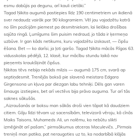
esmu dabūjis pa degunu, arī kauli cietāki.”
Tagad Ņikita augumā pastiepies līdz 190 centimetriem un ikdienā
sver nedaudz vairāk par 90 kilogramiem. Vēl jau vajadzētu katrā
no šīm pozīcijām piemest pa desmitniekam, lai lielāka drošības
sajūta ringā. Ļumīgums šim puisim nedraud, jo tāda ir ķermeņa
uzbūve. Ir gan kāds netikums, kuru vajadzētu izskaust, — čipšu
ēšana. Bet — ko darīsi, ja ļoti garšo. Tagad Ņikita mācās Rīgas 63.
vidusskolas pēdējā, 12. klasē, kur mācību stundu laikā nav
pieņemts kraukšķināt čipšus.
Ņikitas tēvs nebija nekāds milzis — augumā 175 cm, svarā ap
septiņdesmit. Trenējās boksā pie slavenā meistara Edgara
Girgensona un kļuva par diezgan labu tehniķi. Dēls gan varen
šmaugs izstiepies, bet arī vectēvs bija prāva auguma. Tur arī tās
saknes sākušās.
„Aizraušanās ar boksu man sākās droši vien tāpat kā daudziem
citiem. Gāju līdzi tēvam uz sacensībām, televizorā vēroju, kā cīnās
Maiks Taisons, Muhameds Ali, un nolēmu, ka nebūtu slikti
izmēģināt arī pašam,” pirmsākumus atceras Maculevičs. „Pirmais
treniņš man patika, pat neraugoties uz to, ka nodarbībā klājās