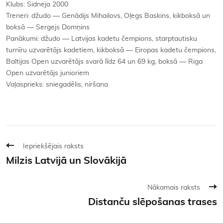
Klubs: Sidneja 2000
Treneri: džudo — Genādijs Mihailovs, Oļegs Baskins, kikboksā un
boksā — Sergejs Domņins
Panākumi: džudo — Latvijas kadetu čempions, starptautisku
turnīru uzvarētājs kadetiem, kikboksā — Eiropas kadetu čempions,
Baltijas Open uzvarētājs svarā līdz 64 un 69 kg, boksā — Riga
Open uzvarētājs junioriem
Vaļasprieks: sniegadēlis, niršana
Iepriekšējais raksts
Milzis Latvijā un Slovākijā
Nākamais raksts
Distanču slēpošanas trases