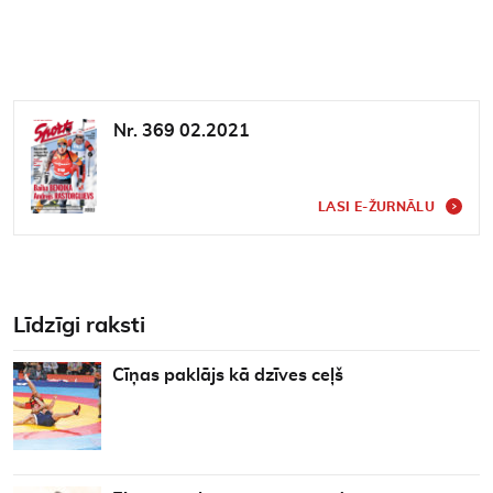
Nr. 369 02.2021
LASI E-ŽURNĀLU
Līdzīgi raksti
Cīņas paklājs kā dzīves ceļš