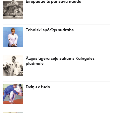
Eiropas zelts par savu naudu
Tehniski spēcīgs sudrabs
Āzijas tīģera ceļa sākums Kalngales
pludmalē
Dvīņu džudo