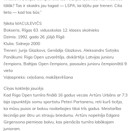
tālāk? Tas ir skaidrs jau tagad — LSPA, lai kļūtu par treneri. Cita
lieta — kad tas būs.”
Ņikita MACULEVIČS
Bokseris, Rīgas 63. vidusskolas 12. klases skolnieks
Dzimis: 1992. gada 26. jūlijā Rīgā
Klubs: Sidneja 2000
Treneri: Jurijs Glazkovs, Genādijs Glazkovs, Aleksandrs Sotņiks
Panākumi: Riga Open uzvarētājs, divkārtējs Latvijas junioru
čempions, Baltijas Open čempions, pasaules junioru čempionātā 9.
vieta
Vaļasprieks: ceļošana, makšķerēšana
Cīņas kokteiļa jaucējs
Kad Riga Open turnīra finālā 16 gadus vecais Artūrs Urbāns ar 7:3
bija izpunktējis somu sportistu Peteri Partanenu, reti kurš ticēja,
ka mūsu puisis ar boksu nodarbojies tikai trīs gadus. Meistarība
liecināja par ātru un strauju briedumu. Artūrs nopelnīja Edgara
Girgensona piemiņas balvu, kas pienācās turnīra labākajam
junioram.