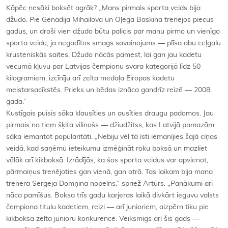
Kāpēc nesāki boksēt agrāk? „Mans pirmais sporta veids bija
džudo. Pie Genādija Mihailova un Oļega Baskina trenējos piecus
gadus, un droši vien džudo būtu palicis par manu pirmo un vienīgo
sporta veidu, ja negadītos smags savainojums — plīsa abu ceļgalu
krusteniskās saites. Džudo nācās pamest, lai gan jau kadetu
vecumā kļuvu par Latvijas čempionu svara kategorijā līdz 50
kilogramiem, izcīnīju arī zelta medaļa Eiropas kadetu
meistarsacīkstēs. Prieks un bēdas iznāca gandrīz reizē — 2008.
gadā.”
Kustīgais puisis sāka klausīties un ausīties draugu padomos. Jau
pirmais no tiem šķita vilinošs — džiudžitss, kas Latvijā pamazām
sāka iemantot popularitāti. „Nebiju vēl tā īsti iemanījies šajā cīņas
veidā, kad saņēmu ieteikumu izmēģināt roku boksā un mazliet
vēlāk arī kikboksā. Izrādījās, ka šos sporta veidus var apvienot,
pārmaiņus trenējoties gan vienā, gan otrā. Tas laikam bija mana
trenera Sergeja Domņina nopelns,” spriež Artūrs. „Panākumi arī
nāca pamīšus. Boksa trīs gadu karjeras laikā divkārt ieguvu valsts
čempiona titulu kadetiem, reizi — arī junioriem, aizpērn tiku pie
kikboksa zelta junioru konkurencē. Veiksmīgs arī šis gads —