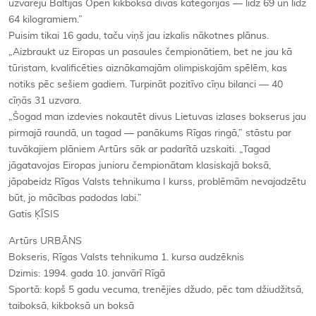
uzvarēju Baltijas Open kikboksā divās kategorijās — līdz 69 un līdz
64 kilogramiem.”
Puisim tikai 16 gadu, taču viņš jau izkalis nākotnes plānus.
„Aizbraukt uz Eiropas un pasaules čempionātiem, bet ne jau kā
tūristam, kvalificēties aiznākamajām olimpiskajām spēlēm, kas
notiks pēc sešiem gadiem. Turpināt pozitīvo cīņu bilanci — 40
cīņās 31 uzvara.
„Šogad man izdevies nokautēt divus Lietuvas izlases bokserus jau
pirmajā raundā, un tagad — panākums Rīgas ringā,” stāstu par
tuvākajiem plāniem Artūrs sāk ar padarītā uzskaiti. „Tagad
jāgatavojas Eiropas junioru čempionātam klasiskajā boksā,
jāpabeidz Rīgas Valsts tehnikuma I kurss, problēmām nevajadzētu
būt, jo mācības padodas labi.”
Gatis ĶĪSIS
Artūrs URBĀNS
Bokseris, Rīgas Valsts tehnikuma 1. kursa audzēknis
Dzimis: 1994. gada 10. janvārī Rīgā
Sportā: kopš 5 gadu vecuma, trenējies džudo, pēc tam džiudžitsā,
taiboksā, kikboksā un boksā