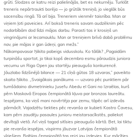
grūti. Slodzes ar katru reizi palielinājās, bet es nekurnēju. Turklāt
treneris nepārtraukti borēja — jo grūtāk treniņā, jo vieglāk būs
sacensību ringā. Tā arī bija. Treneriem vienmēr taisnība. Man ar
viņiem ļoti paveicies. Arī boksā treneris savam audzēknim pēc
nodarbībām dod līdzi mājas darbu. Parasti tas ir krosiņš un
vingrinājumi ar lecamauklu. Man ar treniņiem brīvā dabā problēmu
nav, pie mājas ir gan ūdeņi, gan mežs.”
Nākampavasar Ņikita pabeigs vidusskolu. Ko tālāk? „Pagaidām
turpināšu sportot, jo tikai kopš decembra esmu pāraudzis juniora
vecumu un Riga Open jau startēju pieaugušo konkurencē.
Jāuzlabo līdzšinējā bilance — 21 cīņā gūtas 18 uzvaras,” paveikto
skaita Ņikita. „Svaigākais panākums — uzvara pēc punktiem pār
tumšādaino divmetrinieku Jusefu Abedu el Gani no Izraēlas, kurš
pērn Maskavā Eiropas čempionātā kļuva par bronzas laureātu.
Iespējams, ka viņš mani novērtēja par zemu, tāpēc arī izdevās
pārmācīt. Vajadzētu tiekties pēc revanša ar kubieti Kastro Čavesu,
kam pērn zaudēju pasaules junioru meistarsacīkstēs, paliekot
devītajā vietā. Arī viņš tagad sitīsies pieaugušo kārtā. Bet, lai tiktu
pie revanša iespējas, vispirms jāuzvar Latvijas čempionātā
vīriešiem. Baltijas čempionātā tas reizi jau izdevies. Kur mācīties