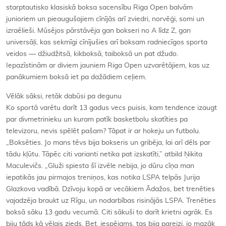
starptautisko klasiskā boksa sacensību Riga Open balvām
junioriem un pieaugušajiem cīnījās arī zviedri, norvēģi, somi un
izraēlieši. Mūsējos pārstāvēja gan bokseri no A līdz Z, gan
universāļi, kas sekmīgi cīnījušies arī boksam radniecīgos sporta
veidos — džiudžitsā, kikboksā, taiboksā un pat džudo.
Iepazīstinām ar diviem jauniem Riga Open uzvarētājiem, kas uz
panākumiem boksā iet pa dažādiem ceļiem.
Vēlāk sāksi, retāk dabūsi pa degunu
Ko sportā varētu darīt 13 gadus vecs puisis, kam tendence izaugt
par divmetrinieku un kuram patīk basketbolu skatīties pa
televizoru, nevis spēlēt pašam? Tāpat ir ar hokeju un futbolu.
„Boksēties. Jo mans tēvs bija bokseris un gribēja, lai arī dēls par
tādu kļūtu. Tāpēc citi varianti netika pat izskatīti,” atbild Ņikita
Maculevičs. „Gluži spiesta šī izvēle nebija, jo dūru cīņa man
iepatikās jau pirmajos treniņos, kas notika LSPA telpās Jurija
Glazkova vadībā. Dzīvoju kopā ar vecākiem Ādažos, bet trenēties
vajadzēja braukt uz Rīgu, un nodarbības risinājās LSPA. Trenēties
boksā sāku 13 gadu vecumā. Citi sākuši to darīt krietni agrāk. Es
biju tāds kā vēlais zieds. Bet, iespējams, tas bija pareizi, jo mazāk