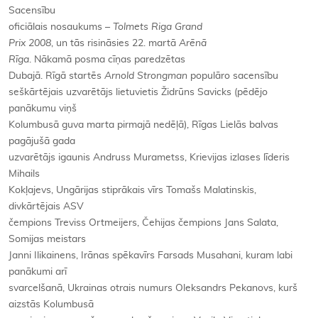
Sacensību
oficiālais nosaukums –
Tolmets Riga Grand
Prix 2008
, un tās risināsies 22. martā
Arēnā
Rīga
. Nākamā posma cīņas paredzētas
Dubajā. Rīgā startēs
Arnold Strongman
populāro sacensību
seškārtējais uzvarētājs lietuvietis Židrūns Savicks (pēdējo
panākumu viņš
Kolumbusā guva marta pirmajā nedēļā), Rīgas Lielās balvas
pagājušā gada
uzvarētājs igaunis Andruss Murametss, Krievijas izlases līderis
Mihails
Kokļajevs, Ungārijas stiprākais vīrs Tomašs Malatinskis,
divkārtējais ASV
čempions Treviss Ortmeijers, Čehijas čempions Jans Salata,
Somijas meistars
Janni Ilikainens, Irānas spēkavīrs Farsads Musahani, kuram labi
panākumi arī
svarcelšanā, Ukrainas otrais numurs Oleksandrs Pekanovs, kurš
aizstās Kolumbusā