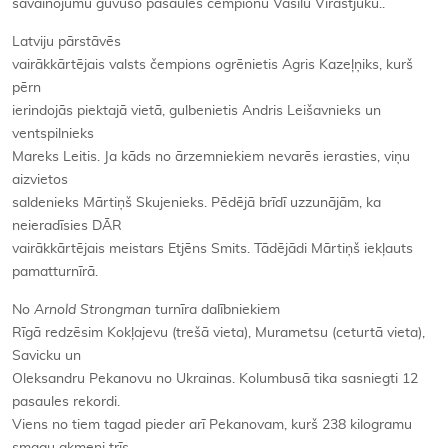
savainojumu guvušo pasaules čempionu Vasilu Virastjuku..
Latviju pārstāvēs
vairākkārtējais valsts čempions ogrēnietis Agris Kazeļņiks, kurš
pērn
ierindojās piektajā vietā, gulbenietis Andris Leišavnieks un
ventspilnieks
Mareks Leitis. Ja kāds no ārzemniekiem nevarēs ierasties, viņu
aizvietos
saldenieks Mārtiņš Skujenieks. Pēdējā brīdī uzzunājām, ka
neieradīsies DĀR
vairākkārtējais meistars Etjēns Smits. Tādējādi Mārtiņš iekļauts
pamatturnīrā.
No
Arnold Strongman
turnīra dalībniekiem
Rīgā redzēsim Kokļajevu (trešā vieta), Murametsu (ceturtā vieta),
Savicku un
Oleksandru Pekanovu no Ukrainas. Kolumbusā tika sasniegti 12
pasaules rekordi.
Viens no tiem tagad pieder arī Pekanovam, kurš 238 kilogramu