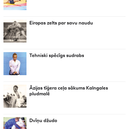
Eiropas zelts par savu naudu
Tehniski spēcīgs sudrabs
Āzijas tīģera ceļa sākums Kalngales
pludmalē
Dvīņu džudo