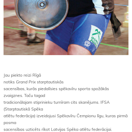
Jau piekto reizi Rīgā
notiks
Grand Prix
starptautiskās
sacensības, kurās piedalīsies spēkavīru sporta spožākās
zvaigznes. Taču tagad
tradicionālajam stiprinieku turnīram cits skanējums. IFSA
(Starptautiskā Spēka
atlētu federācija) izveidojusi Spēkavīru Čempionu līgu, kuras pirmā
posma
sacensības uzticēts rīkot Latvijas Spēka atlētu federācijai.