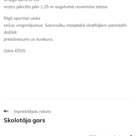
smagu akmeni trīs
reizes pārcēla pāri 1,25 m augstumā novietotai latiņai.
Rīgā sportisti veiks
sešus vingrinājumus. Sacensību starplaikā skatītājiem paredzēti
dažādi
priekšnesumi un konkursi.
Gatis ĶĪSIS
Iepriekšējais raksts
Skolotāja gars