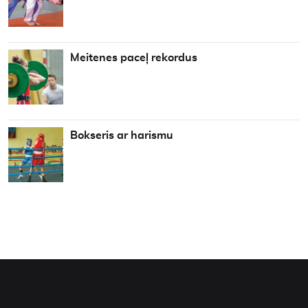
Meitenes paceļ rekordus
Bokseris ar harismu