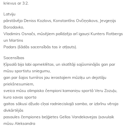
krievus ar 3:2.
Latviju
pārstāvēja Deniss Kozlovs, Konstantīns Ovčiņņikovs, Jevgeņijs
Borodavko,
Vladimirs Osnačs, mūsējiem palīdzēja arī igauņi Kunters Rotbergs
un Martins
Padars (šādās sacensībās tas ir atļauts).
Sacensības
Ķīpsalā bija labi apmeklētas, un skatītāji sajūsminājās gan par
mūsu sportistu sniegumu,
gan par šajos turnīros jau ierastajiem mūziķu un dejotāju
priekšnesumiem,
sveica mūsu olimpisko čempioni kamaniņu sportā Veru Zozuļu,
kura savas sporta
gaitas sākusi džudo cīņai radnieciskajā sambo, ar izbrīnu vēroja
divkārtējās
pasaules čempiones beļģietes Gellas Vandekavejas (savulaik
mūsu Aleksandra