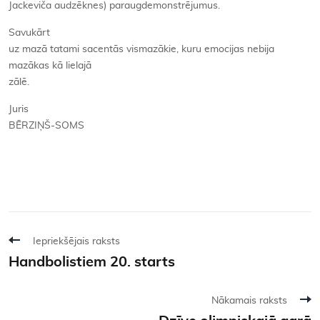
Jackeviča audzēknes) paraugdemonstrējumus.
Savukārt
uz mazā tatami sacentās vismazākie, kuru emocijas nebija
mazākas kā lielajā
zālē.
Juris
BĒRZIŅŠ-SOMS
Iepriekšējais raksts
Handbolistiem 20. starts
Nākamais raksts