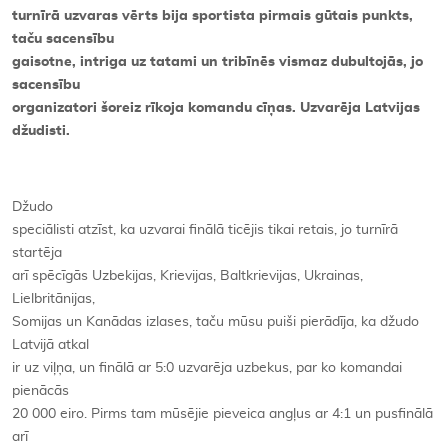
turnīrā uzvaras vērts bija sportista pirmais gūtais punkts,
taču sacensību
gaisotne, intriga uz tatami un tribīnēs vismaz dubultojās, jo
sacensību
organizatori šoreiz rīkoja komandu cīņas. Uzvarēja Latvijas
džudisti.
Džudo
speciālisti atzīst, ka uzvarai finālā ticējis tikai retais, jo turnīrā
startēja
arī spēcīgās Uzbekijas, Krievijas, Baltkrievijas, Ukrainas,
Lielbritānijas,
Somijas un Kanādas izlases, taču mūsu puiši pierādīja, ka džudo
Latvijā atkal
ir uz viļņa, un finālā ar 5:0 uzvarēja uzbekus, par ko komandai
pienācās
20 000 eiro. Pirms tam mūsējie pieveica angļus ar 4:1 un pusfinālā
arī