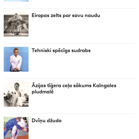
Eiropas zelts par savu naudu
Tehniski spēcīgs sudrabs
Āzijas tīģera ceļa sākums Kalngales
pludmalē
Dvīņu džudo