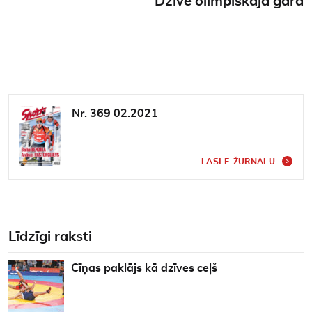
Dzīve olimpiskajā garā
Nr. 369 02.2021
LASI E-ŽURNĀLU
Līdzīgi raksti
Cīņas paklājs kā dzīves ceļš