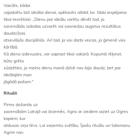
Vaicāts, kādai
vajadzētu būt ideālai dienai, spēkavīrs atbild, ka tāda iespējama
tikai teorētiski: „Dienu par ideālu varētu dēvēt tad, ja
sacensībās izdodas uzvarēt vai sasniedzu augstus rezultātus
daudzcīņas
atsevišķās disciplīnās. Arī tad, ja visi darbi veicas, ja ģimenē viss
kārtībā.
Kā diena izdevusies, var saprast tikai vakarā. Kopumā rēķinot,
būtu grēks
sūdzēties, jo melno dienu manā dzīvē nav bijis daudz, bet par
ideālajām man
jāgādā pašam."
Rituāli
Pirms došanās uz
sacensībām Latvijā vai ārzemēs, Agris ar ziediem aiziet uz Ogres
kapiem, kur
atdusas viņa tēvs. Lai saņemtu svētību. Īpašu rituālu un talismanu
Agrim nav.