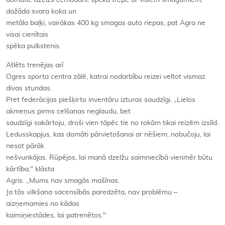
dažāda svara koka un
metāla baļķi, vairākas 400 kg smagas auto riepas, pat Agra ne
visai cienītais
spēka pulkstenis.
Atlēts trenējas arī
Ogres sporta centra zālē, katrai nodarbību reizei veltot vismaz
divas stundas.
Pret federācijas piešķirto inventāru izturas saudzīgi. „Lielos
akmeņus pirms celšanas neglaudu, bet
saudzīgi sakārtoju, droši vien tāpēc tie no rokām tikai reizēm izslīd.
Ledusskapjus, kas domāti pārvietošanai ar nēšiem, nobučoju, lai
nesot pārāk
nešvunkājas. Rūpējos, lai manā dzelžu saimniecībā vienmēr būtu
kārtība," klāsta
Agris. „Mums nav smagās mašīnas.
Ja tās vilkšana sacensībās paredzēta, nav problēmu –
aizņemamies no kādas
kaimiņiestādes, lai patrenētos."