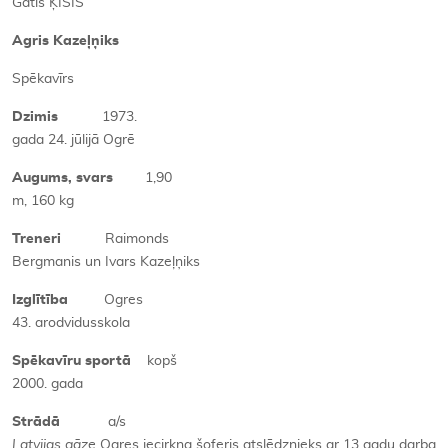
Gatis ĶĪSIS
Agris Kazeļņiks
Spēkavīrs
Dzimis
1973.
gada 24. jūlijā Ogrē
Augums, svars
1,90
m, 160 kg
Treneri
Raimonds
Bergmanis un Ivars Kazeļņiks
Izglītība
Ogres
43. arodvidusskola
Spēkavīru sportā
kopš
2000. gada
Strādā
a/s
Latvijas gāze
Ogres iecirkņa šoferis atslēdznieks ar 13 gadu darba