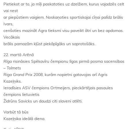
Pietiekot ar to, ja mīļi paskatoties uz dzelžiem, kurus vajadzēs celt
vai nest
ar piepūstiem vaigiem. Noskaņoties sportiskajai cīņai palīdz brālis
Ivars,
cenšoties mazināt Agra tieksmi visu paveikt ātri un bez apdomas.
Vecākais
brālis pamazām kļūst piekāpīgāks un saprotošāks.
22. martā
Arēnā
Rīga
risināsies Spēkavīru čempionu līgas pirmā posma sacensības
–
Tolmets
Riga Grand Prix 2008
, kurām nopietni gatavojas arī Agris
Kazeļņiks.
Ieradīsies ASV čempions Ortmeijers, pieckārtējais pasaules
čempions lietuvietis
Židrūns Savicks un daudzi citi slaveni atlēti.
Varbūt tā būs
Kazeļņika ideālā diena.