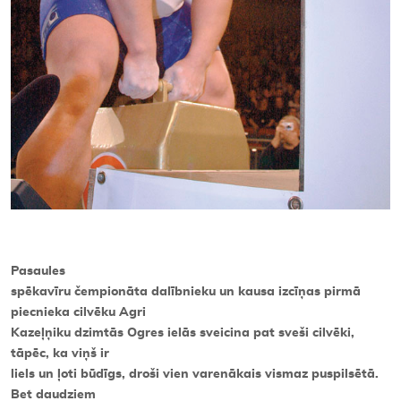
Pasaules
spēkavīru čempionāta dalībnieku un kausa izcīņas pirmā
piecnieka cilvēku Agri
Kazeļņiku dzimtās Ogres ielās sveicina pat sveši cilvēki,
tāpēc, ka viņš ir
liels un ļoti būdīgs, droši vien varenākais vismaz puspilsētā.
Bet daudziem