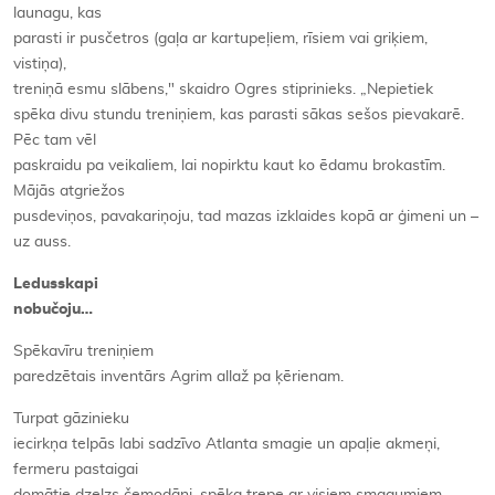
launagu, kas
parasti ir pusčetros (gaļa ar kartupeļiem, rīsiem vai griķiem,
vistiņa),
treniņā esmu slābens," skaidro Ogres stiprinieks. „Nepietiek
spēka divu stundu treniņiem, kas parasti sākas sešos pievakarē.
Pēc tam vēl
paskraidu pa veikaliem, lai nopirktu kaut ko ēdamu brokastīm.
Mājās atgriežos
pusdeviņos, pavakariņoju, tad mazas izklaides kopā ar ģimeni un –
uz auss.
Ledusskapi
nobučoju…
Spēkavīru treniņiem
paredzētais inventārs Agrim allaž pa ķērienam.
Turpat gāzinieku
iecirkņa telpās labi sadzīvo Atlanta smagie un apaļie akmeņi,
fermeru pastaigai
domātie dzelzs čemodāni, spēka trepe ar visiem smagumiem,