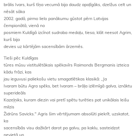
brālis Ivars, kurš tīņa vecumā bija daudz apaļīgāks, dzelžus celt un
nēsāt sāka
2002. gadā, pirmo lielo panākumu gūstot pērn Latvijas
čempionātā, vienā no
posmiem Kuldīgā izcīnot sudraba medaļu, tiesa, klāt neesot Agrim,
kurš bija
devies uz kārtējām sacensībām ārzemēs.
Tieši pēc Kuldīgas
tūres mūsu vistitulētākais spēkavīrs Raimonds Bergmanis izteica
kādu frāzi, kas
jau ieguvusi paliekošu vietu smagatlētikas klasikā: „Ja
Ivaram būtu Agra spēks, bet Ivaram – brāļa izlēmīgā galva, iznāktu
superideāls
Kazeļņiks, kuram diezin vai pretī spētu turēties pat unikālais leišu
milzis
Židrūns Savicks." Agris šim vērtējumam absolūti piekrīt, uzskatot,
ka
sacensībās visu dažkārt darot pa galvu, pa kaklu, sasteidzot
nevietā un