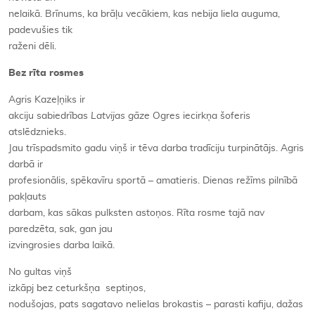
nelaikā. Brīnums, ka brāļu vecākiem, kas nebija liela auguma,
padevušies tik
raženi dēli.
Bez rīta rosmes
Agris Kazeļņiks ir
akciju sabiedrības
Latvijas gāze
Ogres iecirkņa šoferis
atslēdznieks.
Jau trīspadsmito gadu viņš ir tēva darba tradīciju turpinātājs. Agris
darbā ir
profesionālis, spēkavīru sportā – amatieris. Dienas režīms pilnībā
pakļauts
darbam, kas sākas pulksten astoņos. Rīta rosme tajā nav
paredzēta, sak, gan jau
izvingrosies darba laikā.
No gultas viņš
izkāpj bez ceturkšņa septiņos,
nodušojas, pats sagatavo nelielas brokastis – parasti kafiju, dažas