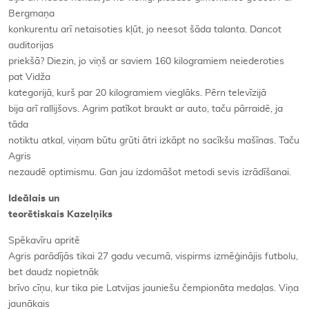
Bergmaņa
konkurentu arī netaisoties kļūt, jo neesot šāda talanta. Dancot
auditorijas
priekšā? Diezin, jo viņš ar saviem 160 kilogramiem neiederoties
pat Vidža
kategorijā, kurš par 20 kilogramiem vieglāks. Pērn televīzijā
bija arī rallijšovs. Agrim patīkot braukt ar auto, taču pārraidē, ja
tāda
notiktu atkal, viņam būtu grūti ātri izkāpt no sacīkšu mašīnas. Taču
Agris
nezaudē optimismu. Gan jau izdomāšot metodi sevis izrādīšanai.
Ideālais un
teorētiskais Kazelņiks
Spēkavīru apritē
Agris parādījās tikai 27 gadu vecumā, vispirms izmēģinājis futbolu,
bet daudz nopietnāk
brīvo cīņu, kur tika pie Latvijas jauniešu čempionāta medaļas. Viņa
jaunākais