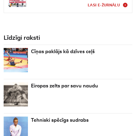
LASI E-ŽURNĀLU
Līdzīgi raksti
Cīņas paklājs kā dzīves ceļš
Eiropas zelts par savu naudu
Tehniski spēcīgs sudrabs