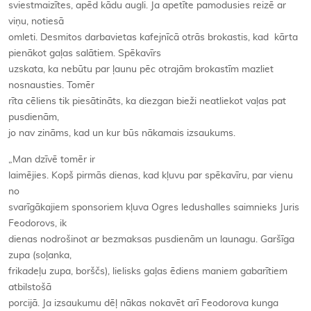
sviestmaizītes, apēd kādu augli. Ja apetīte pamodusies reizē ar
viņu, notiesā
omleti. Desmitos darbavietas kafejnīcā otrās brokastis, kad kārta
pienākot gaļas salātiem. Spēkavīrs
uzskata, ka nebūtu par ļaunu pēc otrajām brokastīm mazliet
nosnausties. Tomēr
rīta cēliens tik piesātināts, ka diezgan bieži neatliekot vaļas pat
pusdienām,
jo nav zināms, kad un kur būs nākamais izsaukums.
„Man dzīvē tomēr ir
laimējies. Kopš pirmās dienas, kad kļuvu par spēkavīru, par vienu
no
svarīgākajiem sponsoriem kļuva Ogres ledushalles saimnieks Juris
Feodorovs, ik
dienas nodrošinot ar bezmaksas pusdienām un launagu. Garšīga
zupa (soļanka,
frikadeļu zupa, borščs), lielisks gaļas ēdiens maniem gabarītiem
atbilstošā
porcijā. Ja izsaukumu dēļ nākas nokavēt arī Feodorova kunga