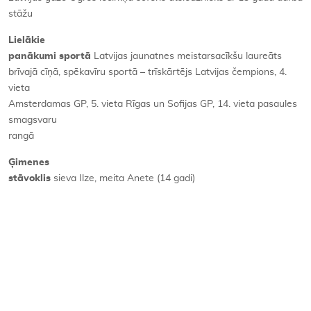
stāžu
Lielākie
panākumi sportā
Latvijas jaunatnes meistarsacīkšu laureāts
brīvajā cīņā, spēkavīru sportā – trīskārtējs Latvijas čempions, 4.
vieta
Amsterdamas GP, 5. vieta Rīgas un Sofijas GP, 14. vieta pasaules
smagsvaru
rangā
Ģimenes
stāvoklis
sieva Ilze, meita Anete (14 gadi)