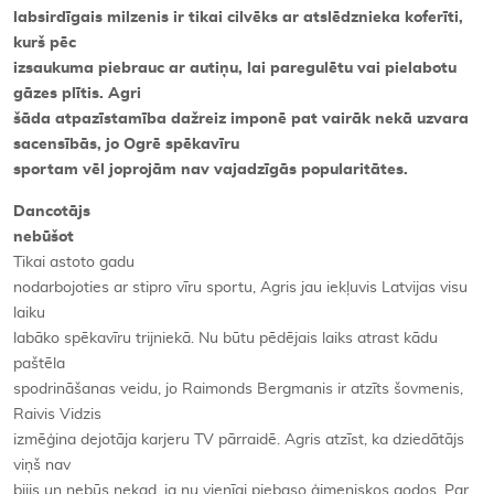
labsirdīgais milzenis ir tikai cilvēks ar atslēdznieka koferīti,
kurš pēc
izsaukuma piebrauc ar autiņu, lai paregulētu vai pielabotu
gāzes plītis. Agri
šāda atpazīstamība dažreiz imponē pat vairāk nekā uzvara
sacensībās, jo Ogrē spēkavīru
sportam vēl joprojām nav vajadzīgās popularitātes.
Dancotājs
nebūšot
Tikai astoto gadu
nodarbojoties ar stipro vīru sportu, Agris jau iekļuvis Latvijas visu
laiku
labāko spēkavīru trijniekā. Nu būtu pēdējais laiks atrast kādu
paštēla
spodrināšanas veidu, jo Raimonds Bergmanis ir atzīts šovmenis,
Raivis Vidzis
izmēģina dejotāja karjeru TV pārraidē. Agris atzīst, ka dziedātājs
viņš nav
bijis un nebūs nekad, ja nu vienīgi piebaso ģimeniskos godos. Par