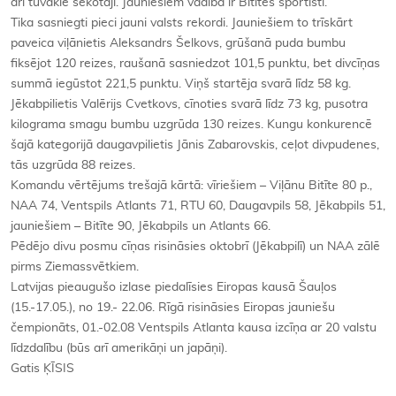
arī tuvākie sekotāji. Jauniešiem vadībā ir Bitītes sportisti.
Tika sasniegti pieci jauni valsts rekordi. Jauniešiem to trīskārt
paveica viļānietis Aleksandrs Šelkovs, grūšanā puda bumbu
fiksējot 120 reizes, raušanā sasniedzot 101,5 punktu, bet divcīņas
summā iegūstot 221,5 punktu. Viņš startēja svarā līdz 58 kg.
Jēkabpilietis Valērijs Cvetkovs, cīnoties svarā līdz 73 kg, pusotra
kilograma smagu bumbu uzgrūda 130 reizes. Kungu konkurencē
šajā kategorijā daugavpilietis Jānis Zabarovskis, ceļot divpudenes,
tās uzgrūda 88 reizes.
Komandu vērtējums trešajā kārtā: vīriešiem – Viļānu Bitīte 80 p.,
NAA 74, Ventspils Atlants 71, RTU 60, Daugavpils 58, Jēkabpils 51,
jauniešiem – Bitīte 90, Jēkabpils un Atlants 66.
Pēdējo divu posmu cīņas risināsies oktobrī (Jēkabpilī) un NAA zālē
pirms Ziemassvētkiem.
Latvijas pieaugušo izlase piedalīsies Eiropas kausā Šauļos
(15.-17.05.), no 19.- 22.06. Rīgā risināsies Eiropas jauniešu
čempionāts, 01.-02.08 Ventspils Atlanta kausa izcīņa ar 20 valstu
līdzdalību (būs arī amerikāņi un japāņi).
Gatis ĶĪSIS