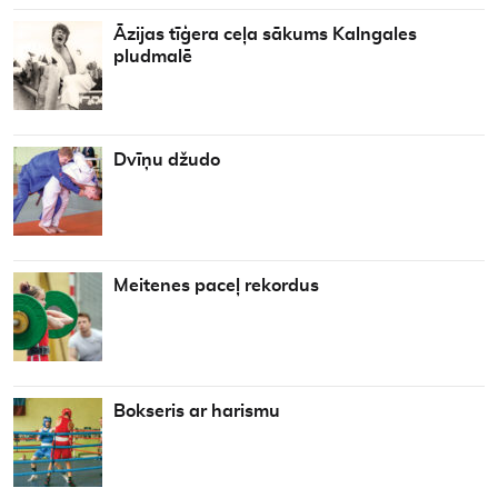
Āzijas tīģera ceļa sākums Kalngales
pludmalē
Dvīņu džudo
Meitenes paceļ rekordus
Bokseris ar harismu