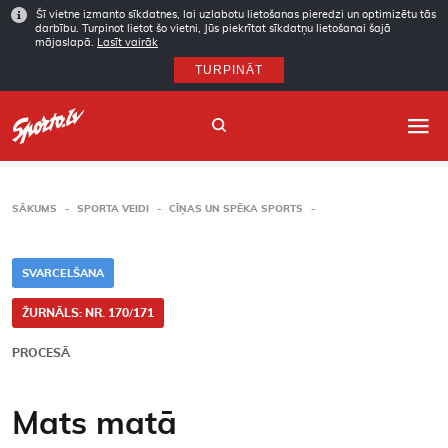
Šī vietne izmanto sīkdatnes, lai uzlabotu lietošanas pieredzi un optimizētu tās
darbību. Turpinot lietot šo vietni, Jūs piekrītat sīkdatņu lietošanai šajā
mājaslapā.
Lasīt vairāk
TURPINĀT
SĀKUMS
SPORTA VEIDI
CĪŅAS UN SPĒKA SPORTS
Sākums
SVARCELŠANA
Sporta veidi
ŽURNĀLS: NR. 170/171
Autori
PROCESĀ
Arhīvs
Mats matā
Abonēšana