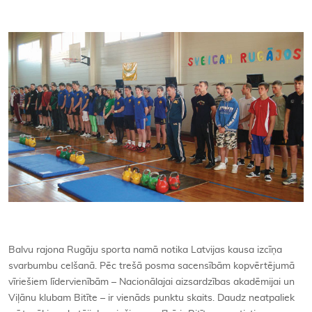
Kontakti
Balvu rajona Rugāju sporta namā notika Latvijas kausa izcīņa
svarbumbu celšanā. Pēc trešā posma sacensībām kopvērtējumā
vīriešiem līdervienībām – Nacionālajai aizsardzības akadēmijai un
Viļānu klubam Bitīte – ir vienāds punktu skaits. Daudz neatpaliek