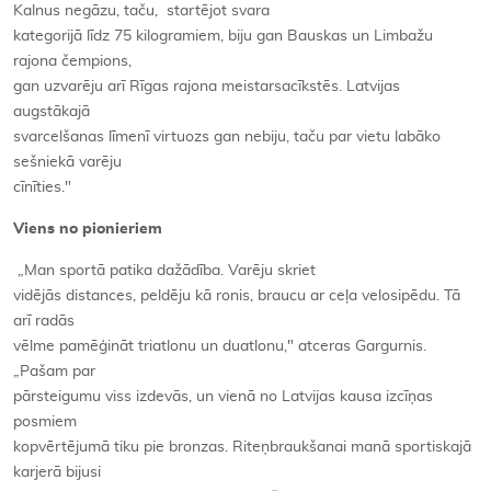
Kalnus negāzu, taču, startējot svara
kategorijā līdz 75 kilogramiem, biju gan Bauskas un Limbažu
rajona čempions,
gan uzvarēju arī Rīgas rajona meistarsacīkstēs. Latvijas
augstākajā
svarcelšanas līmenī virtuozs gan nebiju, taču par vietu labāko
sešniekā varēju
cīnīties."
Viens no pionieriem
„Man sportā patika dažādība. Varēju skriet
vidējās distances, peldēju kā ronis, braucu ar ceļa velosipēdu. Tā
arī radās
vēlme pamēģināt triatlonu un duatlonu," atceras Gargurnis.
„Pašam par
pārsteigumu viss izdevās, un vienā no Latvijas kausa izcīņas
posmiem
kopvērtējumā tiku pie bronzas. Riteņbraukšanai manā sportiskajā
karjerā bijusi