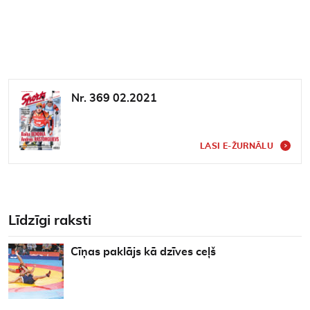
Nr. 369 02.2021
LASI E-ŽURNĀLU
Līdzīgi raksti
Cīņas paklājs kā dzīves ceļš