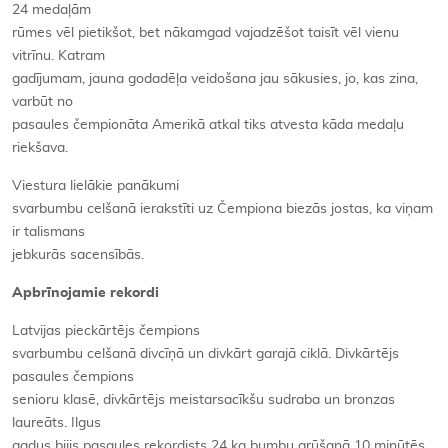
24 medaļām
rūmes vēl pietikšot, bet nākamgad vajadzēšot taisīt vēl vienu
vitrīnu. Katram
gadījumam, jauna godadēļa veidošana jau sākusies, jo, kas zina,
varbūt no
pasaules čempionāta Amerikā atkal tiks atvesta kāda medaļu
riekšava.
Viestura lielākie panākumi
svarbumbu celšanā ierakstīti uz Čempiona biezās jostas, ka viņam
ir talismans
jebkurās sacensībās.
Apbrīnojamie rekordi
Latvijas pieckārtējs čempions
svarbumbu celšanā divcīņā un divkārt garajā ciklā. Divkārtējs
pasaules čempions
senioru klasē, divkārtējs meistarsacīkšu sudraba un bronzas
laureāts. Ilgus
gadus bijis pasaules rekordists 24 kg bumbu grūšanā 10 minūtēs