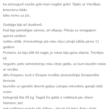
ka aizmugurē esošie grib mani nogāzt grāvī. Tāpēc ar Vieniības
braucienu kādu
laiku esmu uz
jūs
.
Godalga bija arī duatlonā.
Kad bija pamatīgas ziemas, arī slēpoju. Pāreja uz smagajiem
sporta veidiem
notika vēlāk. Armrestlings jeb roku cīņa Latvijā sākās pirms 11
gadiem.
Protams, ka biju klāt kā nagla, jo rokas bija gana stipras. Trenējos
kā
negudrs, pats sameistaroju roku cīņas galdu, uz kura lauzām rokas
ar vecāko
dēlu Kasparu, kurš ir Eiropas invalīdu (autoavārija) čempionāta
bronzas
laureāts un gandrīz desmit gadus Latvijas rekordists garajā ciklā
svara
kategorijā līdz 65 kg. Tagad šis galds ir noliktavā pie citiem
hlamiem, bet
pati noliktava prasās pēc tīrības – daudz kā lieka. Roku cīņās