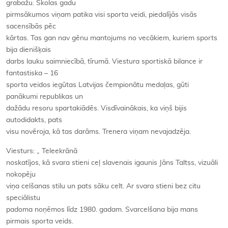
grabažu. Skolas gadu
pirmsākumos viņam patika visi sporta veidi, piedalījās visās
sacensībās pēc
kārtas. Tas gan nav gēnu mantojums no vecākiem, kuriem sports
bija dienišķais
darbs lauku saimniecībā, tīrumā. Viestura sportiskā bilance ir
fantastiska – 16
sporta veidos iegūtas Latvijas čempionātu medaļas, gūti
panākumi republikas un
dažādu resoru spartakiādēs. Visdīvainākais, ka viņš bijis
autodidakts, pats
visu novēroja, kā tas darāms. Trenera viņam nevajadzēja.
Viesturs: „ Teleekrānā
noskatījos, kā svara stieni ceļ slavenais igaunis Jāns Taltss, vizuāli
nokopēju
viņa celšanas stilu un pats sāku celt. Ar svara stieni bez citu
speciālistu
padoma noņēmos līdz 1980. gadam. Svarcelšana bija mans
pirmais sporta veids.