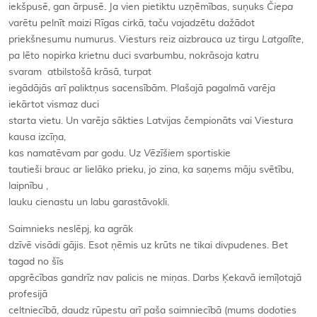
iekšpusē, gan ārpusē. Ja vien pietiktu uzņēmības, suņuks
Čiepa
varētu pelnīt maizi Rīgas cirkā, taču vajadzētu dažādot
priekšnesumu numurus. Viesturs reiz aizbrauca uz tirgu
Latgalīte
,
pa lēto nopirka krietnu duci svarbumbu, nokrāsoja katru
svaram atbilstošā krāsā, turpat
iegādājās arī paliktņus sacensībām. Plašajā pagalmā varēja
iekārtot vismaz duci
starta vietu. Un varēja sākties Latvijas čempionāts vai Viestura
kausa izcīņa,
kas namatēvam par godu. Uz
Vēzīšiem
sportiskie
tautieši brauc ar lielāko prieku, jo zina, ka saņems māju svētību,
laipnību ,
lauku cienastu un labu garastāvokli.
Saimnieks neslēpj, ka agrāk
dzīvē visādi gājis. Esot ņēmis uz krūts ne tikai divpudenes. Bet
tagad no šīs
apgrēcības gandrīz nav palicis ne miņas. Darbs Ķekavā iemīļotajā
profesijā
celtniecībā, daudz rūpestu arī paša saimniecībā (mums dodoties