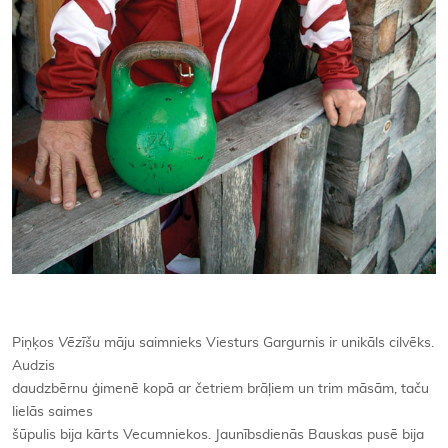
Piņķos
Vēzīšu
māju saimnieks Viesturs Gargurnis ir unikāls cilvēks.
Audzis
daudzbērnu ģimenē kopā ar četriem brāļiem un trim māsām, taču
lielās saimes
šūpulis bija kārts Vecumniekos. Jaunībsdienās Bauskas pusē bija