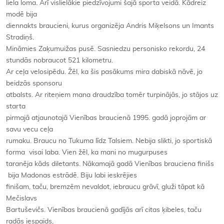
liela loma. Arī vislielākie piedzīvojumi šajā sporta veidā. Kādreiz
modē bija
diennakts braucieni, kurus organizēja Andris Miķelsons un Imants
Stradiņš.
Mināmies Zaķumuižas pusē. Sasniedzu personisko rekordu, 24
stundās nobraucot 521 kilometru.
Ar ceļa velosipēdu. Žēl, ka šis pasākums mira dabiskā nāvē, jo
beidzās sponsoru
atbalsts. Ar riteņiem mana draudzība tomēr turpinājās, jo stājos uz
starta
pirmajā atjaunotajā Vienības braucienā 1995. gadā joprojām ar
savu vecu ceļa
rumaku. Braucu no Tukuma līdz Talsiem. Nebija slikti, jo sportiskā
forma visai laba. Vien žēl, ka mani no mugurpuses
taranēja kāds diletants. Nākamajā gadā Vienības brauciena finišs
bija Madonas estrādē. Biju labi ieskrējies
finišam, taču, bremzēm nevaldot, iebraucu grāvī, gluži tāpat kā
Mečislavs
Bartuševičs. Vienības braucienā gadījās arī citas ķibeles, taču
radās iespaids,