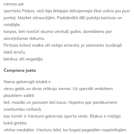
ciemos pie
sportista Piņķos, viņš bija lielajajai dzīvojamajai ēkai uzlicis jau pusi
jumta). Mazliet iztraucējām. Padziļinātā dīķī pulsēja karūsas un
rotaļājās
karpas, bet nostūrī skuma vientuļš gulbis, domādams par
aizceļošanas datumu.
Pirtiņas krāsnī malka vēl nebija iemesta, jo saimnieks tuvākajā
laikā ieroču
biedrus vēl negaidīja.
Čempiona josta
Nama galvenajā istabā ir
viesu galds un divas relikviju sienas. Uz speciāli veidotiem
plauktiem salikti
lieli, mazāki un pavisam lieli kausi. Nopelns par panākumiem
svarbumbu celšanā,
kas tomēr ir Viestura galvenais sporta veids. Blakus ir milzīga
kokā grebta
vitrīna medaļām. Viesturs bilst, ka šogad pagaidām nopelnītajām