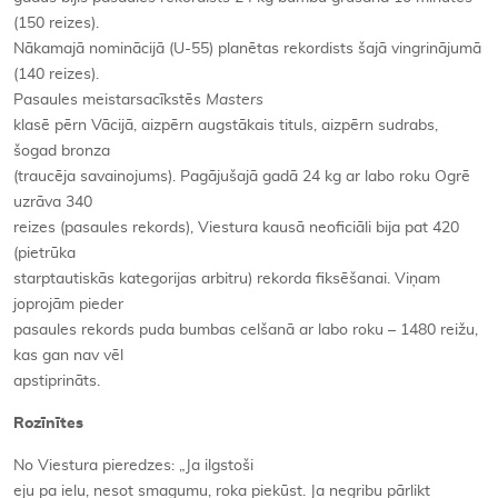
(150 reizes).
Nākamajā nominācijā (U-55) planētas rekordists šajā vingrinājumā
(140 reizes).
Pasaules meistarsacīkstēs
Masters
klasē pērn Vācijā, aizpērn augstākais tituls, aizpērn sudrabs,
šogad bronza
(traucēja savainojums). Pagājušajā gadā 24 kg ar labo roku Ogrē
uzrāva 340
reizes (pasaules rekords), Viestura kausā neoficiāli bija pat 420
(pietrūka
starptautiskās kategorijas arbitru) rekorda fiksēšanai. Viņam
joprojām pieder
pasaules rekords puda bumbas celšanā ar labo roku – 1480 reižu,
kas gan nav vēl
apstiprināts.
Rozīnītes
No Viestura pieredzes: „Ja ilgstoši
eju pa ielu, nesot smagumu, roka piekūst. Ja negribu pārlikt