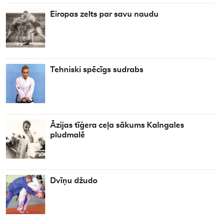
Eiropas zelts par savu naudu
Tehniski spēcīgs sudrabs
Āzijas tīģera ceļa sākums Kalngales
pludmalē
Dvīņu džudo