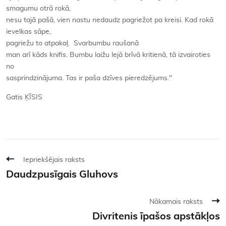
smagumu otrā rokā,
nesu tajā pašā, vien nastu nedaudz pagriežot pa kreisi. Kad rokā
ievelkas sāpe,
pagriežu to atpakaļ. Svarbumbu raušanā
man arī kāds knifis. Bumbu laižu lejā brīvā kritienā, tā izvairoties
no
sasprindzinājuma. Tas ir paša dzīves pieredzējums."
Gatis ĶĪSIS
Iepriekšējais raksts
Daudzpusīgais Gluhovs
Nākamais raksts
Divritenis īpašos apstākļos