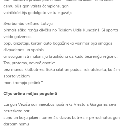
esmu bijis gan valsts čempions, gan
vairākkārtējs godalgoto vietu ieguvējs .
Svarbumbu celšanu Latvijā
pirmais sāka reņģu cilvēks no Talsiem Uldis Kundziņš. Šī sporta
veida galvenais
popularizētājs, kuram auto bagāžniekā vienmēr bija smagās
divpudenes un spainis
ar svaigām strimalām, ja braukšana uz kādu bezreņģu reģionu.
Tas, protams, nevarējanotikt
bez manas klātbūtnes. Sāku cilāt arī pudus, līdz atskārtu, ka šim
sporta veidam
man krampja pietiek."
Cīņu arēna mājas pagalmā
Lai gan
Vēzīšu
saimniecības īpašnieks Viesturs Gargurnis sevi
neuzskata par
suņu un kaķu piķieri, tomēr šīs dzīvās būtnes ir pieradinātas gan
darbam namu