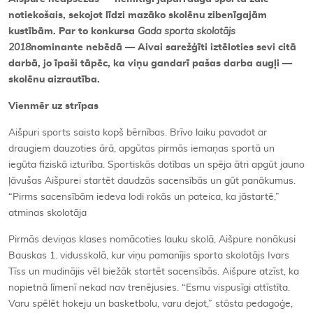
notieko
šais, sekojot līdzi mazāko skolēnu zibenīgajām
kustībām. Par to konkursa
Gada sporta skolot
ājs
2018
nominante neb
ēd
ā —
Aivai sare
žģīti iztē
loties sevi cit
ā
darbā, jo īpaši tāpēc, ka viņu gandarī pašas darba augļi
—
skol
ēnu aizrautī
ba.
Vienm
ēr uz strī
pas
Aišpuri sports saista kopš bērnības. Brīvo laiku pavadot ar
draugiem dauzoties ārā, apgūtas pirmās iemaņas sportā un
iegūta fiziskā izturība. Sportiskās dotības un spēja ātri apgūt jauno
ļāvušas Aišpurei startēt daudzās sacensībās un gūt panākumus.
“Pirms sacensībām iedeva lodi rokās un pateica, ka jāstartē,”
atminas skolotāja
Pirmās deviņas klases nomācoties lauku skolā, Aišpure nonākusi
Bauskas 1. vidusskolā, kur viņu pamanījis sporta skolotājs Ivars
Tīss un mudinājis vēl biežāk startēt sacensībās. Aišpure atzīst, ka
nopietnā līmenī nekad nav trenējusies. “Esmu vispusīgi attīstīta.
Varu spēlēt hokeju un basketbolu, varu dejot,” stāsta pedagoģe,