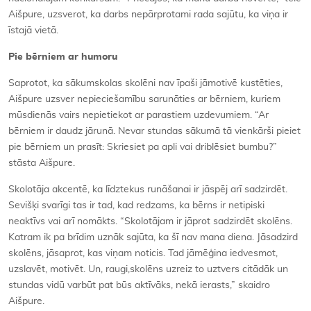
Aišpure, uzsverot, ka darbs nepārprotami rada sajūtu, ka viņa ir
īstajā vietā.
Pie bērniem ar humoru
Saprotot, ka sākumskolas skolēni nav īpaši jāmotivē kustēties,
Aišpure uzsver nepieciešamību sarunāties ar bērniem, kuriem
mūsdienās vairs nepietiekot ar parastiem uzdevumiem. “Ar
bērniem ir daudz jārunā. Nevar stundas sākumā tā vienkārši pieiet
pie bērniem un prasīt: Skriesiet pa apli vai driblēsiet bumbu?”
stāsta Aišpure.
Skolotāja akcentē, ka līdztekus runāšanai ir jāspēj arī sadzirdēt.
Sevišķi svarīgi tas ir tad, kad redzams, ka bērns ir netipiski
neaktīvs vai arī nomākts. “Skolotājam ir jāprot sadzirdēt skolēns.
Katram ik pa brīdim uznāk sajūta, ka šī nav mana diena. Jāsadzird
skolēns, jāsaprot, kas viņam noticis. Tad jāmēģina iedvesmot,
uzslavēt, motivēt. Un, raugi,skolēns uzreiz to uztvers citādāk un
stundas vidū varbūt pat būs aktīvāks, nekā ierasts,” skaidro
Aišpure.