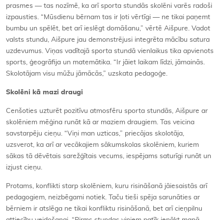
prasmes — tas nozīmē, ka arī sporta stundās skolēni varēs radoši
izpausties. “Mūsdienu bērnam tas ir ļoti vērtīgi — ne tikai paņemt
bumbu un spēlēt, bet arī ieslēgt domāšanu,” vērtē Aišpure. Vadot
valsts stundu, Aišpure jau demonstrējusi integrēta mācību satura
uzdevumus. Viņas vadītajā sporta stundā vienlaikus tika apvienots
sports, ģeogrāfija un matemātika. “Ir jāiet laikam līdzi, jāmainās.
Skolotājam visu mūžu jāmācās,” uzskata pedagoģe.
Skol
ēni kā
mazi draugi
Cenšoties uzturēt pozitīvu atmosfēru sporta stundās, Aišpure ar
skolēniem mēģina runāt kā ar maziem draugiem. Tas veicina
savstarpēju cieņu. “Viņi man uzticas,” priecājas skolotāja,
uzsverot, ka arī ar vecākajiem sākumskolas skolēniem, kuriem
sākas tā dēvētais sarežģītais vecums, iespējams saturīgi runāt un
izjust cieņu.
Protams, konflikti starp skolēniem, kuru risināšanā jāiesaistās arī
pedagogiem, neizbēgami notiek. Taču tieši spēja sarunāties ar
bērniem ir atslēga ne tikai konfliktu risināšanā, bet arī cieņpilnu