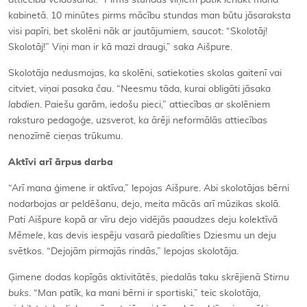
attiecību veidošanai. “Pirms stundas viņiem patīk ienākt manā
kabinetā. 10 minūtes pirms mācību stundas man būtu jāsaraksta
visi papīri, bet skolēni nāk ar jautājumiem, saucot: “Skolotāj!
Skolotāj!” Viņi man ir kā mazi draugi,” saka Aišpure.
Skolotāja nedusmojas, ka skolēni, satiekoties skolas gaitenī vai
citviet, viņai pasaka
čau
. “Neesmu tāda, kurai obligāti jāsaka
labdien
. Paiešu garām, iedošu pieci,” attiecības ar skolēniem
raksturo pedagoģe, uzsverot, ka ārēji neformālās attiecības
nenozīmē cieņas trūkumu.
Akt
ī
vi ar
ī ā
rpus darba
“Arī mana ģimene ir aktīva,” lepojas Aišpure. Abi skolotājas bērni
nodarbojas ar peldēšanu, dejo, meita mācās arī mūzikas skolā.
Pati Aišpure kopā ar vīru dejo vidējās paaudzes deju kolektīvā
Mēmele
, kas devis iespēju vasarā piedalīties Dziesmu un deju
svētkos. “Dejojām pirmajās rindās,” lepojas skolotāja.
Ģimene dodas kopīgās aktivitātēs, piedalās taku skrējienā
Stirnu
buks
. “Man patīk, ka mani bērni ir sportiski,” teic skolotāja,