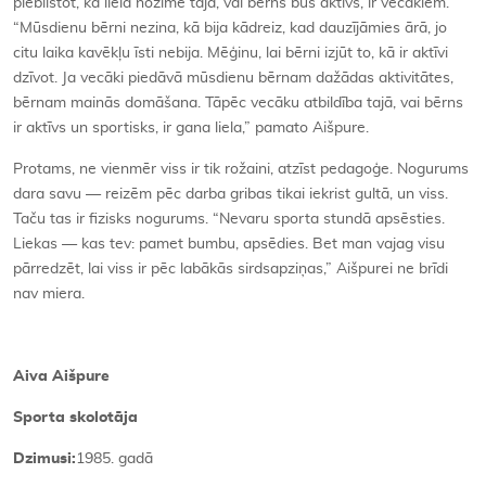
piebilstot, ka liela nozīme tajā, vai bērns būs aktīvs, ir vecākiem.
“Mūsdienu bērni nezina, kā bija kādreiz, kad dauzījāmies ārā, jo
citu laika kavēkļu īsti nebija. Mēģinu, lai bērni izjūt to, kā ir aktīvi
dzīvot. Ja vecāki piedāvā mūsdienu bērnam dažādas aktivitātes,
bērnam mainās domāšana. Tāpēc vecāku atbildība tajā, vai bērns
ir aktīvs un sportisks, ir gana liela,” pamato Aišpure.
Protams, ne vienmēr viss ir tik rožaini, atzīst pedagoģe. Nogurums
dara savu — reizēm pēc darba gribas tikai iekrist gultā, un viss.
Taču tas ir fizisks nogurums. “Nevaru sporta stundā apsēsties.
Liekas — kas tev: pamet bumbu, apsēdies. Bet man vajag visu
pārredzēt, lai viss ir pēc labākās sirdsapziņas,” Aišpurei ne brīdi
nav miera.
Aiva Aiš
pure
Sporta skolot
āja
Dzimusi:
1985. gadā