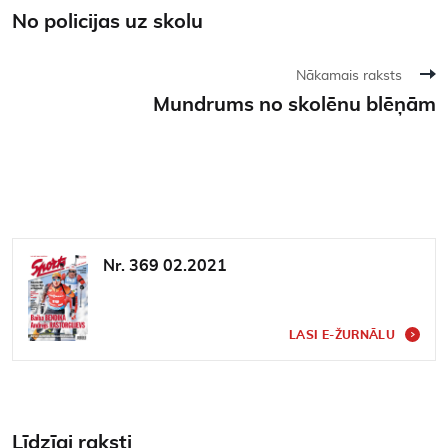
No policijas uz skolu
Nākamais raksts
Mundrums no skolēnu blēņām
Nr. 369 02.2021
LASI E-ŽURNĀLU
Līdzīgi raksti