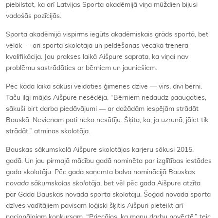
piebilstot, ka arī Latvijas Sporta akadēmijā viņa mūždien bijusi
vadošās pozīcijās.
Sporta akadēmijā vispirms iegūts akadēmiskais grāds sportā, bet
vēlāk — arī sporta skolotāja un peldēšanas vecākā trenera
kvalifikācija. Jau prakses laikā Aišpure saprata, ka viņai nav
problēmu sastrādāties ar bērniem un jauniešiem.
Pēc kāda laika sākusi veidoties ģimenes dzīve — vīrs, divi bērni.
Taču ilgi mājās Aišpure nesēdēja. “Bērniem nedaudz paaugoties,
sākuši birt darba piedāvājumi — ar dažādām iespējām strādāt
Bauskā. Nevienam pati neko nesūtīju. Šķita, ka, ja uzrunā, jāiet tik
strādāt,” atminas skolotāja.
Bauskas sākumskolā Aišpure skolotājas karjeru sākusi 2015.
gadā. Un jau pirmajā mācību gadā nominēta par izglītības iestādes
gada skolotāju. Pēc gada saņemta balva nominācijā
Bauskas
novada sā
kumskolas skolot
āja
, bet vēl pēc gada Aišpure atzīta
par Gada Bauskas novada sporta skolotāju. Šogad novada sporta
dzīves vadītājiem pavisam loģiski šķitis Aišpuri pieteikt arī
nacionālajam konkursam. “Priecājos, ka manu darbu novērtē,” teic