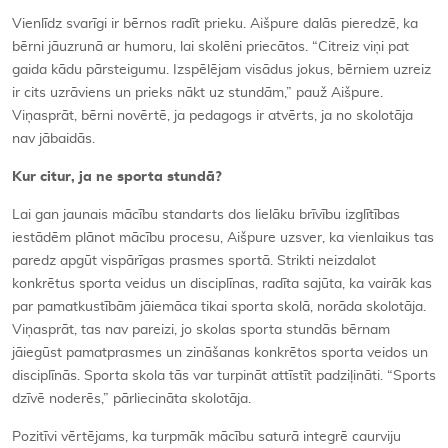
Vienlīdz svarīgi ir bērnos radīt prieku. Aišpure dalās pieredzē, ka
bērni jāuzrunā ar humoru, lai skolēni priecātos. “Citreiz viņi pat
gaida kādu pārsteigumu. Izspēlējam visādus jokus, bērniem uzreiz
ir cits uzrāviens un prieks nākt uz stundām,” pauž Aišpure.
Viņasprāt, bērni novērtē, ja pedagogs ir atvērts, ja no skolotāja
nav jābaidās.
Kur citur, ja ne sporta stundā?
Lai gan jaunais mācību standarts dos lielāku brīvību izglītības
iestādēm plānot mācību procesu, Aišpure uzsver, ka vienlaikus tas
paredz apgūt vispārīgas prasmes sportā. Strikti neizdalot
konkrētus sporta veidus un disciplīnas, radīta sajūta, ka vairāk kas
par pamatkustībām jāiemāca tikai sporta skolā, norāda skolotāja.
Viņasprāt, tas nav pareizi, jo skolas sporta stundās bērnam
jāiegūst pamatprasmes un zināšanas konkrētos sporta veidos un
disciplīnās. Sporta skola tās var turpināt attīstīt padziļināti. “Sports
dzīvē noderēs,” pārliecināta skolotāja.
Pozitīvi vērtējams, ka turpmāk mācību saturā integrē caurviju