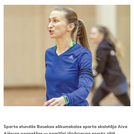
Kontakti
Sporta stund
ās Bauskas sā
kumskolas sporta skolot
āja Aiva
Aiš
pure neaps
ēž
as —
nemitīgi jāpārrauga sporta zālē