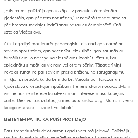
„Atis mums palīdzēja gan uzkāpt uz pasaules čempionāta
pjedestāla, gan pēc tam noturēties,” rezervētā trenera atbalstu
pēc bronzas medaļas izcīnīšanas pasaules čempionātā Ķīnā
uzteica Vjačeslavs.
Atis Legzdiņš prot ieturēt pedagoģisku distanci gan darbā ar
saviem sportistiem, gan sacensību aizkulisēs, gan sarunās ar
žurnālistiem, jo no viņa nav iespējams izdabūt vārdus, kas
apliecinātu simpātijas vienam vai otram pārim. Tāpat arī viņš
nevēlas runāt ne par saviem prieka brīžiem, ne sarūgtinājumu
mirkļiem, norādot, ka darbs ir darbs. Vaicāts par Terēzas un
Vjačeslava cilvēciskajām īpašībām, treneris skarbi nosaka: „Mani
viņi nemaz neinteresē kā cilvēki, mani interesē mūsu kopējais
darbs. Diez vai tas izdotos, ja mēs būtu sirdsdraugi. Mums ir viena
kopīga interese — izdarīt vēl labāk.”
MEITENĒM PATĪK, KA PUIŠI PROT DEJOT
Pats treneris sācis dejot astoņu gadu vecumā Jelgavā. Palīdzējis,