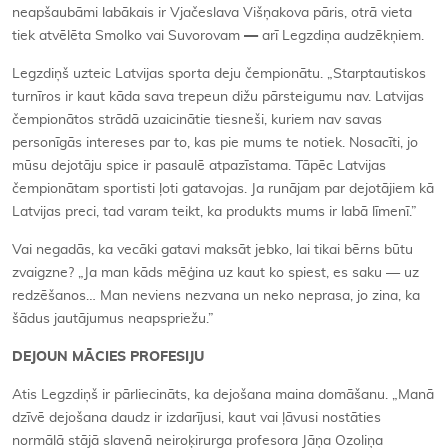
neapšaubāmi labākais ir Vjačeslava Višņakova pāris, otrā vieta
tiek atvēlēta Smolko vai Suvorovam
—
arī Legzdiņa audzēkņiem.
Legzdiņš uzteic Latvijas sporta deju čempionātu. „Starptautiskos
turnīros ir kaut kāda sava trepeun dižu pārsteigumu nav. Latvijas
čempionātos strādā uzaicinātie tiesneši, kuriem nav savas
personīgās intereses par to, kas pie mums te notiek. Nosacīti, jo
mūsu dejotāju spice ir pasaulē atpazīstama. Tāpēc Latvijas
čempionātam sportisti ļoti gatavojas. Ja runājam par dejotājiem kā
Latvijas preci, tad varam teikt, ka produkts mums ir labā līmenī.”
Vai negadās, ka vecāki gatavi maksāt jebko, lai tikai bērns būtu
zvaigzne? „Ja man kāds mēģina uz kaut ko spiest, es saku — uz
redzēšanos… Man neviens nezvana un neko neprasa, jo zina, ka
šādus jautājumus neapspriežu.”
DEJO
UN MĀCIES PROFESIJU
Atis Legzdiņš ir pārliecināts, ka dejošana maina domāšanu. „Manā
dzīvē dejošana daudz ir izdarījusi, kaut vai ļāvusi nostāties
normālā stājā slavenā neiroķirurga profesora Jāņa Ozoliņa