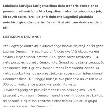
Labākais Latvijas Latīņamerikas deju treneris darbdienas
pavada… slimnīcā, jo Atis Legzdiņš ir otorinolaringologs jeb,
kā tautā saka, lors. Ikdienā dakteris Legzdiņš piedalās
neiroķirurģiskajās operācijās un tikai pēc tam dodas uz deju
zāli.
LIETIŠĶUMA DISTANCE
Ata Legzdiņa audzēkņi ir kluba
Vecrīga
labākie dejotāji, arī šā gada
Latvijas čempioni Tērēza Kižlo un Vjačeslavs Višņakovs, kuriem
savulaik klājies visādi, bet tad 2009. gadā sākās uzrāviens
— 3.
vieta pasaules jauniešu čempionātā. Šogad pāris startē pieaugušo
konkurencē, kas ir grūtāk, tomēr Eiropas čempionātā izcīnīta 14.
vieta, savukārt vienās no prestižākajām sacensībām
International
Championships 2011
Anglijā mūsējie tika pusfinālā un vairāk nekā
300 pāru konkurencē izcīnīja vienpadsmito vietu.
„Divdesmitgadīgiem jauniešiem tas ir liels sasniegums,” vērtē
Legzdiņš. „Mani pāri ir čempioni gandrīz desmit gadus pēc kārtas,
arī pasaulē ir bijuši labi rezultāti, tiekot finālos. Junioru II grupā
manējie bija pasaules čempioni.”