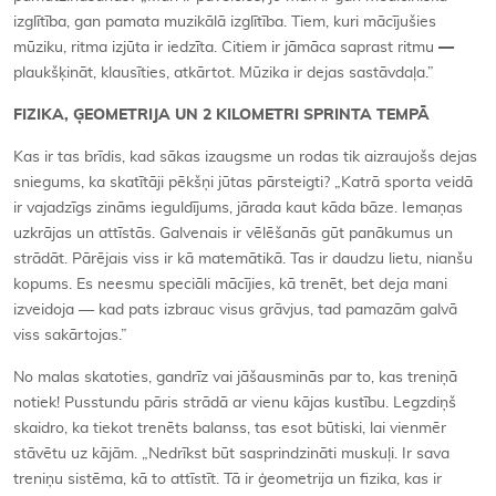
izglītība, gan pamata muzikālā izglītība. Tiem, kuri mācījušies
mūziku, ritma izjūta ir iedzīta. Citiem ir jāmāca saprast ritmu
—
plaukšķināt, klausīties, atkārtot. Mūzika ir dejas sastāvdaļa.”
FIZIKA, ĢEOMETRIJA UN 2 KILOMETRI SPRINTA TEMPĀ
Kas ir tas brīdis, kad sākas izaugsme un rodas tik aizraujošs dejas
sniegums, ka skatītāji pēkšņi jūtas pārsteigti? „Katrā sporta veidā
ir vajadzīgs zināms ieguldījums, jārada kaut kāda bāze. Iemaņas
uzkrājas un attīstās. Galvenais ir vēlēšanās gūt panākumus un
strādāt. Pārējais viss ir kā matemātikā. Tas ir daudzu lietu, nianšu
kopums. Es neesmu speciāli mācījies, kā trenēt, bet deja mani
izveidoja — kad pats izbrauc visus grāvjus, tad pamazām galvā
viss sakārtojas.”
No malas skatoties, gandrīz vai jāšausminās par to, kas treniņā
notiek! Pusstundu pāris strādā ar vienu kājas kustību. Legzdiņš
skaidro, ka tiekot trenēts balanss, tas esot būtiski, lai vienmēr
stāvētu uz kājām. „Nedrīkst būt sasprindzināti muskuļi. Ir sava
treniņu sistēma, kā to attīstīt. Tā ir ģeometrija un fizika, kas ir