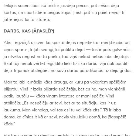
lielajās sacensībās īsā brīdī ir jāizdejo piecas, pat sešas deju
kārtas, un sportistiem beigās kājas ļimst, pat īsti paiet nevar. Ir
jātrenējas, lai to izturētu.
DARBS, KAS JĀPASLĒPJ
Atis Legzdiņš uzsver, ka sporta dejās nepietiek ar mērķtiecību un
cīņas sparu: „Ir ļoti svarīgi, lai patiktu dejot
—
tas ir pats galvenais,
ja cilvēks negūst no tā prieku, tad viņš nekad nebūs labs dejotājs.
Skatītāji nenāk vērtēt ieguldīto lielo fizisko darbu, viņi nāk baudīt
deju. Ir jāmāk atslēgties no sava darba parādīšanas uz deju grīdas.
Man to labi iemācīja kāds draugs, ar kuru pa vakariem spēlējām
biljardu. Viņš ir izcils biljarda spēlētājs, bet es ne, man vienkārši
patīk. Jautāju — kāda viņam interese ar mani spēlēt. Viņš
atbildēja: „Es nespēlēju ar tevi, bet ar to situāciju, kas ir uz
laukuma. Man vienalga, vai tas esi tu vai kāds cits.” Tā ir laba
doma, ka cīnies it kā ar sevi, nevis visu laiku domā, ka jāapspēlē
kāds.”
Vai tas nozīmē, ka dejotājs nedrīkst uz deju grīdas smadzeņot, ka