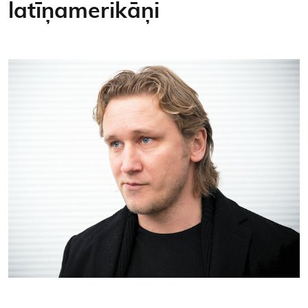
latīņamerikāņi
Kontakti