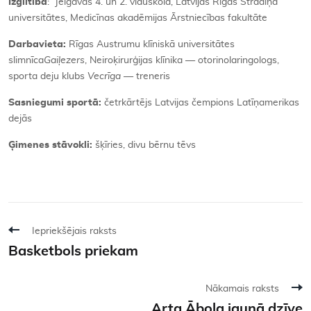
Izglītība
: Jelgavas 4. un 2. viduskola, Latvijas Rīgas Stradiņa
universitātes, Medicīnas akadēmijas Ārstniecības fakultāte
Darbavieta:
Rīgas Austrumu klīniskā universitātes
slimnīca
Gaiļezers
, Neiroķirurģijas klīnika — otorinolaringologs,
sporta deju klubs
Vecrīga
— treneris
Sasniegumi sportā:
četrkārtējs Latvijas čempions Latīņamerikas
dejās
Ģimenes stāvokli:
šķīries, divu bērnu tēvs
Iepriekšējais raksts
Basketbols priekam
Nākamais raksts
Arta Ābola jaunā dzīve