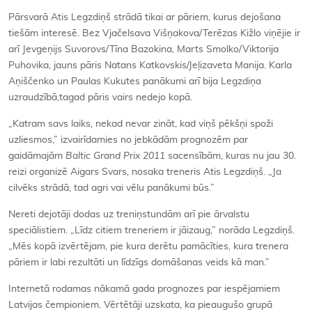
Pārsvarā Atis Legzdiņš strādā tikai ar pāriem, kurus dejošana
tiešām interesē. Bez Vjačelsava Višņakova/Terēzas Kižlo viņējie ir
arī Jevgeņijs Suvorovs/Tīna Bazokina, Marts Smolko/Viktorija
Puhovika, jauns pāris Natans Katkovskis/Jeļizaveta Manija. Karla
Aņiščenko un Paulas Kukutes panākumi arī bija Legzdiņa
uzraudzībā,tagad pāris vairs nedejo kopā.
„Katram savs laiks, nekad nevar zināt, kad viņš pēkšņi spoži
uzliesmos,” izvairīdamies no jebkādām prognozēm par
gaidāmajām
Baltic Grand Prix 2011
sacensībām, kuras nu jau 30.
reizi organizē Aigars Svars, nosaka treneris Atis Legzdiņš. „Ja
cilvēks strādā, tad agri vai vēlu panākumi būs.”
Nereti dejotāji dodas uz treniņstundām arī pie ārvalstu
speciālistiem. „Līdz citiem treneriem ir jāizaug,” norāda Legzdiņš.
„Mēs kopā izvērtējam, pie kura derētu pamācīties, kura trenera
pāriem ir labi rezultāti un līdzīgs domāšanas veids kā man.”
Internetā rodamas nākamā gada prognozes par iespējamiem
Latvijas čempioniem. Vērtētāji uzskata, ka pieaugušo grupā