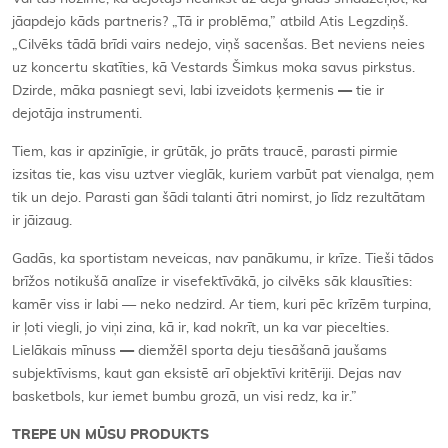
jāapdejo kāds partneris? „Tā ir problēma,” atbild Atis Legzdiņš.
„Cilvēks tādā brīdi vairs nedejo, viņš sacenšas. Bet neviens neies
uz koncertu skatīties, kā Vestards Šimkus moka savus pirkstus.
Dzirde, māka pasniegt sevi, labi izveidots ķermenis
—
tie ir
dejotāja instrumenti.
Tiem, kas ir apzinīgie, ir grūtāk, jo prāts traucē, parasti pirmie
izsitas tie, kas visu uztver vieglāk, kuriem varbūt pat vienalga, ņem
tik un dejo. Parasti gan šādi talanti ātri nomirst, jo līdz rezultātam
ir jāizaug.
Gadās, ka sportistam neveicas, nav panākumu, ir krīze. Tieši tādos
brīžos notikušā analīze ir visefektīvākā, jo cilvēks sāk klausīties:
kamēr viss ir labi — neko nedzird. Ar tiem, kuri pēc krīzēm turpina,
ir ļoti viegli, jo viņi zina, kā ir, kad nokrīt, un ka var piecelties.
Lielākais mīnuss
—
diemžēl sporta deju tiesāšanā jaušams
subjektīvisms, kaut gan eksistē arī objektīvi kritēriji. Dejas nav
basketbols, kur iemet bumbu grozā, un visi redz, ka ir.”
TREPE UN MŪSU PRODUKTS