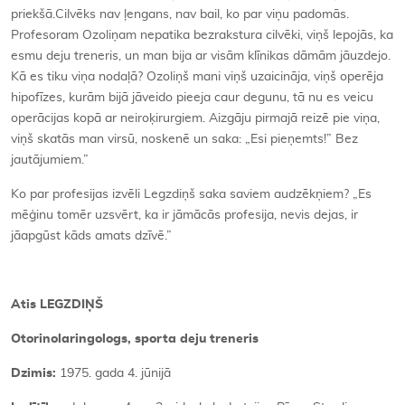
priekšā.Cilvēks nav ļengans, nav bail, ko par viņu padomās.
Profesoram Ozoliņam nepatika bezrakstura cilvēki, viņš lepojās, ka
esmu deju treneris, un man bija ar visām klīnikas dāmām jāuzdejo.
Kā es tiku viņa nodaļā? Ozoliņš mani viņš uzaicināja, viņš operēja
hipofīzes, kurām bijā jāveido pieeja caur degunu, tā nu es veicu
operācijas kopā ar neiroķirurgiem. Aizgāju pirmajā reizē pie viņa,
viņš skatās man virsū, noskenē un saka: „Esi pieņemts!” Bez
jautājumiem.”
Ko par profesijas izvēli Legzdiņš saka saviem audzēkņiem? „Es
mēģinu tomēr uzsvērt, ka ir jāmācās profesija, nevis dejas, ir
jāapgūst kāds amats dzīvē.”
Atis LEGZDIŅŠ
Otorinolaringologs, sporta deju treneris
Dzimis:
1975. gada 4. jūnijā