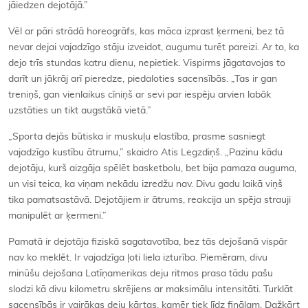
jāiedzen dejotājā.”
Vēl ar pāri strādā horeogrāfs, kas māca izprast ķermeni, bez tā
nevar dejai vajadzīgo stāju izveidot, augumu turēt pareizi. Ar to, ka
dejo trīs stundas katru dienu, nepietiek. Vispirms jāgatavojas to
darīt un jākrāj arī pieredze, piedaloties sacensībās. „Tas ir gan
treniņš, gan vienlaikus cīniņš ar sevi par iespēju arvien labāk
uzstāties un tikt augstākā vietā.”
„Sporta dejās būtiska ir muskuļu elastība, prasme sasniegt
vajadzīgo kustību ātrumu,” skaidro Atis Legzdiņš. „Pazinu kādu
dejotāju, kurš aizgāja spēlēt basketbolu, bet bija pamaza auguma,
un visi teica, ka viņam nekādu izredžu nav. Divu gadu laikā viņš
tika pamatsastāvā. Dejotājiem ir ātrums, reakcija un spēja strauji
manipulēt ar ķermeni.”
Pamatā ir dejotāja fiziskā sagatavotība, bez tās dejošanā vispār
nav ko meklēt. Ir vajadzīga ļoti liela izturība. Piemēram, divu
minūšu dejošana Latīņamerikas deju ritmos prasa tādu pašu
slodzi kā divu kilometru skrējiens ar maksimālu intensitāti. Turklāt
sacensībās ir vairākas deju kārtas, kamēr tiek līdz finālam. Dažkārt