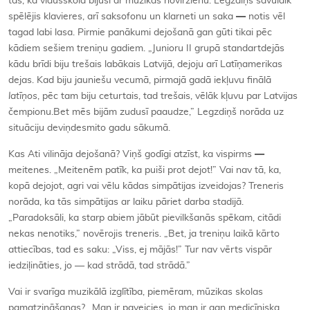
tas, ka vidusskola bijusi ar mūzikas novirzienu. Legzdiņš savulaik
spēlējis klavieres, arī saksofonu un klarneti un saka
—
notis vēl
tagad labi lasa. Pirmie panākumi dejošanā gan gūti tikai pēc
kādiem sešiem treniņu gadiem. „Junioru II grupā standartdejās
kādu brīdi biju trešais labākais Latvijā, dejoju arī Latīņamerikas
dejas. Kad biju jauniešu vecumā, pirmajā gadā iekļuvu finālā
latīņos
, pēc tam biju ceturtais, tad trešais, vēlāk kļuvu par Latvijas
čempionu.Bet mēs bijām zudusī paaudze,” Legzdiņš norāda uz
situāciju deviņdesmito gadu sākumā.
Kas Ati vilināja dejošanā? Viņš godīgi atzīst, ka vispirms
—
meitenes. „Meitenēm patīk, ka puiši prot dejot!” Vai nav tā, ka,
kopā dejojot, agri vai vēlu kādas simpātijas izveidojas? Treneris
norāda, ka tās simpātijas ar laiku pāriet darba stadijā.
„Paradoksāli, ka starp abiem jābūt pievilkšanās spēkam, citādi
nekas nenotiks,” novērojis treneris. „Bet, ja treniņu laikā kārto
attiecības, tad es saku: „Viss, ej mājās!” Tur nav vērts vispār
iedziļināties, jo — kad strādā, tad strādā.”
Vai ir svarīga muzikālā izglītība, piemēram, mūzikas skolas
pamatzināšanas? „Man ir paveicies, jo man ir gan medicīniska