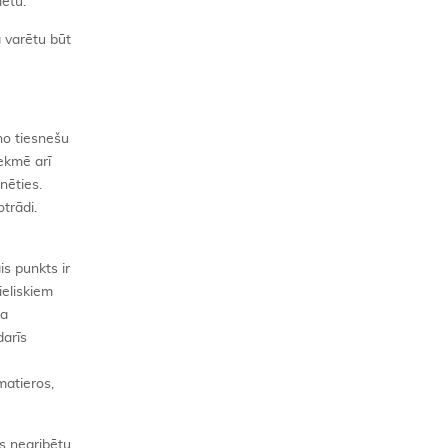
ietu.
ā varētu būt
 no tiesnešu
ekmē arī
nēties.
otrādi.
is punkts ir
ieliskiem
ka
darīs
matieros,
s negribētu