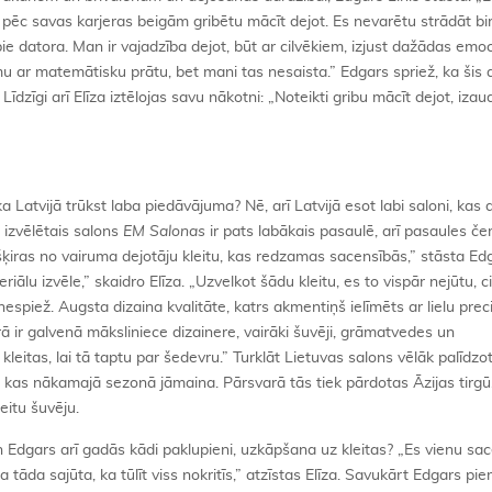
t pēc savas karjeras beigām gribētu mācīt dejot. Es nevarētu strādāt bi
e datora. Man ir vajadzība dejot, būt ar cilvēkiem, izjust dažādas emoc
u ar matemātisku prātu, bet mani tas nesaista.” Edgars spriež, ka šis a
dzīgi arī Elīza iztēlojas savu nākotni: „Noteikti gribu mācīt dejot, izau
a Latvijā trūkst laba piedāvājuma? Nē, arī Latvijā esot labi saloni, kas 
u izvēlētais salons
EM Salonas
ir pats labākais pasaulē, arī pasaules če
 atšķiras no vairuma dejotāju kleitu, kas redzamas sacensībās,” stāsta Ed
riālu izvēle,” skaidro Elīza. „Uzvelkot šādu kleitu, es to vispār nejūtu, ci
nespiež. Augsta dizaina kvalitāte, katrs akmentiņš ielīmēts ar lielu preci
ā ir galvenā māksliniece dizainere, vairāki šuvēji, grāmatvedes un
kleitas, lai tā taptu par šedevru.” Turklāt Lietuvas salons vēlāk palīdzot
s, kas nākamajā sezonā jāmaina. Pārsvarā tās tiek pārdotas Āzijas tirgū,
eitu šuvēju.
un Edgars arī gadās kādi paklupieni, uzkāpšana uz kleitas? „Es vienu sa
a tāda sajūta, ka tūlīt viss nokritīs,” atzīstas Elīza. Savukārt Edgars pi