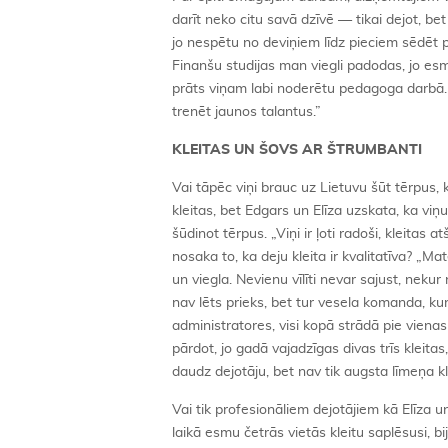
darīt neko citu savā dzīvē — tikai dejot, be
jo nespētu no deviņiem līdz pieciem sēdēt pi
Finanšu studijas man viegli padodas, jo esm
prāts viņam labi noderētu pedagoga darbā. Lī
trenēt jaunos talantus.”
KLEITAS UN ŠOVS AR ŠTRUMBANTI
Vai tāpēc viņi brauc uz Lietuvu šūt tērpus, k
kleitas, bet Edgars un Elīza uzskata, ka viņ
šūdinot tērpus. „Viņi ir ļoti radoši, kleitas
nosaka to, ka deju kleita ir kvalitatīva? „Mate
un viegla. Nevienu vīlīti nevar sajust, nekur 
nav lēts prieks, bet tur vesela komanda, kur
administratores, visi kopā strādā pie vienas 
pārdot, jo gadā vajadzīgas divas trīs kleita
daudz dejotāju, bet nav tik augsta līmeņa kl
Vai tik profesionāliem dejotājiem kā Elīza 
laikā esmu četrās vietās kleitu saplēsusi, bij