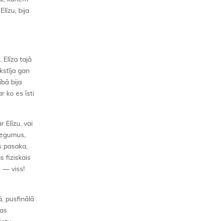
līzu, bija
 Elīza tajā
akstīja gan
ībā bija
r ko es īsti
 Elīzu, vai
iegumus,
s pasaka,
s fiziskais
 — viss!
, pusfinālā
jas