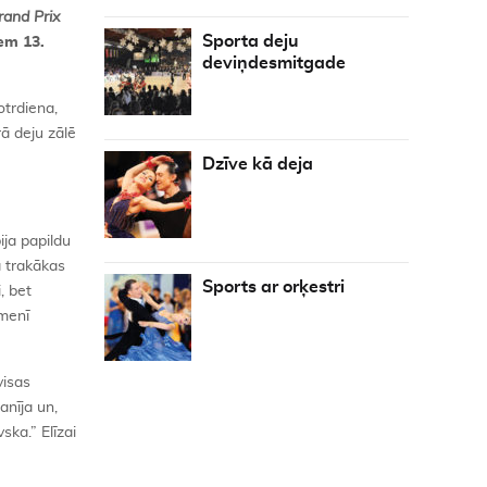
rand Prix
Sporta deju
em 13.
deviņdesmitgade
otrdiena,
ā deju zālē
Dzīve kā deja
ija papildu
a trakākas
Sports ar orķestri
, bet
īmenī
visas
anīja un,
ka.” Elīzai