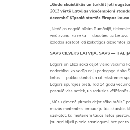
„
Gada skaistākās un turklāt ļoti augstas
2013
vērtē Latvijas vicečempioni standa
decembrī Ķīpsalā startēs Eiropas kausa
„Nedēļas nogalē būsim Rumānijā, tiekamies 
viņš zvana, ka nekā — dodoties uz Lietuvu 
izdodas sastapt ļoti izskatīgos aizņemtos j
SAVS CILVĒKS LATVIJĀ, SAVS — ITĀLIJ
Edgars un Elīza sāka dejot vienā vecumā kop
nodarbība, ko vadīja deju pedagoģe Anita Š
lietas — patika skeitot un citi ekstrēmie spo
Edgars spurojies pretī. Tad 14 gadu vecumā b
pasaulē viss notiek, un radusies vēlēšanās a
„Mūsu ģimenē pirmais dejot sāka brālis,” p
mazās meitenītes, ieraudzīju tās skaistās 
uzskatot, ka meitenēm tādas lietas piestāv,
jau agri bijuši pirmie sasniegumi, bet par to 