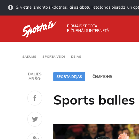
Šī vietne izmanto sīkdatnes, lai uzlabotu lietošanas pieredzi un opti
PIRMAIS SPORTA
E-ŽURNĀLS INTERNETĀ
SĀKUMS
SPORTA VEIDI
DEJAS
DALIES
ČEMPIONS
SPORTA DEJAS
AR ŠO:
Sports balles