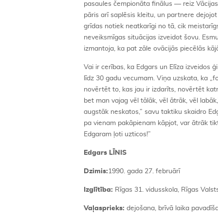
pasaules čempionāta finālus — reiz Vācijas pār
pāris arī saplēsis kleitu, un partnere dejojot
grīdas notiek neatkarīgi no tā, cik meistarīgs
neveiksmīgas situācijas izveidot šovu. Esmu 
izmantoja, ka pat zāle ovācijās piecēlās kāj
Vai ir cerības, ka Edgars un Elīza izveidos ģi
līdz 30 gadu vecumam. Viņa uzskata, ka „fo
novērtēt to, kas jau ir izdarīts, novērtēt ka
bet man vajag vēl tālāk, vēl ātrāk, vēl lab
augstāk neskatos,” savu taktiku skaidro Ed
pa vienam pakāpienam kāpjot, var ātrāk tikt 
Edgaram ļoti uzticos!”
Edgars LĪNIS
Dzimis:
1990. gada 27. februārī
Izglītība:
Rīgas 31. vidusskola, Rīgas Vals
Vaļasprieks:
dejošana, brīvā laika pavadī