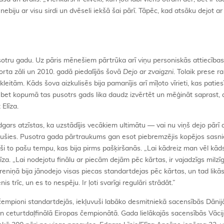
ebiju ar visu sirdi un dvēseli iekšā šai pārī. Tāpēc, kad atsāku dejot ar E
usotru gadu. Uz pāris mēnešiem pārtrūka arī viņu personiskās attiecības.
orta zāli un 2010. gadā piedalījās šovā
Dejo ar zvaigzni
. Tolaik prese r
itām. Kāds šova aizkulisēs bija pamanījis arī mīļoto vīrieti, kas paties
e, bet kopumā tas pusotrs gads lika daudz izvērtēt un mēģināt saprast, a
 Elīza.
ars atzīstas, ka uzstādījis vecākiem ultimātu — vai nu viņš dejo pārī ar
āpušies. Pusotra gada pārtraukums gan esot piebremzējis kopējos sasn
vuši to pašu tempu, kas bija pirms pašķiršanās. „Lai kādreiz man vēl kād
za. „Lai nodejotu finālu ar piecām dejām pēc kārtas, ir vajadzīgs milzīg
niņā bija jānodejo visas piecas standartdejas pēc kārtas, un tad likās
 trīc, un es to nespēju. Ir ļoti svarīgi regulāri strādāt.”
ečempioni standartdejās, iekļuvuši labāko desmitniekā sacensībās Dānijā
etā un ceturtdaļfinālā Eiropas čempionātā. Gada lielākajās sacensībās Vāci