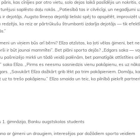
is, kas cīnījies par otro vietu, solo dejas laikā paslīdējis un nokritis, 
 turējusi saplēsto daļu rokās. „Patiesībā tas ir cilvēcīgi, un negadījumi 
 ir dejotājs. Augsta līmeņa dejotāji lieliski spēj to apspēlēt, improvizēt
redzējis, ko reiz ar pārtrūkušu štrumbanti izdarīja dejotājs — tik efektī
ās.”
meni un viņiem būs arī bērni? Elīza atzīstas, ka ļoti vēlas ģimeni, bet ne
rši ir būt jaunai mammītei”. Bet plāni sporta dejās? „Edgars saka — v
tru pašreizējo mirkli un tādā veidā palēnām, bet pamatīgāk attīstīties ar
āk,” saka Elīza. „Pirms es neesmu sasniedzis vienu pakāpienu, es uz nā
gars. „Savukārt Elīza dažkārt grib lēkt pa trim pakāpieniem. Domāju, 
uz to trešo pakāpienu.” Elīza smaida un teic, ka pilnībā piekrīt partner
ts 1. ģimnāzija, Banku augstskolas students
šana ar ģimeni un draugiem, interesējas par dažādiem sporta veidiem