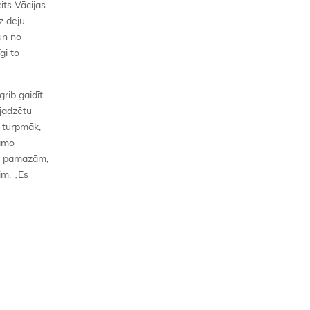
cits Vācijas
uz deju
 un no
gi to
grib gaidīt
ajadzētu
ī turpmāk,
kamo
ka pamazām,
im: „Es