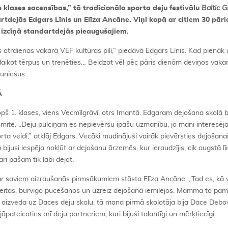
 klases sacensības,” tā tradicionālo sporta deju festivālu
Baltic G
rtdejās Edgars Līnis un Elīza Ancāne. Viņi kopā ar citiem 30 pāri
 izcīņā standartdejās pieaugušajiem.
otrdienas vakarā VEF kultūras pilī,” piedāvā Edgars Līnis. Kad pienāk 
laikot tērpus un trenēties… Beidzot vēl pēc pāris dienām deviņos vakar
auniešus.
Ā
š 1. klases, viens Vecmīlgrāvī, otrs Imantā. Edgaram dejošana skolā b
mite. „Deju pulciņam es nepievērsu īpašu uzmanību, jo mani interesēj
rta veidi,” atklāj Edgars. Vecāki mudinājuši vairāk pievērsties dejošanai
ijusi iespēja nokļūt ar dejošanu ārzemēs, kur ieraudzījis, cik augstā l
rī pašam tik labi dejot.
ar saviem aizraušanās pirmsākumiem stāsta Elīza Ancāne. „Tad es, kā 
kleitas, burvīgo pucēšanos un uzreiz dejošanā iemīlējos. Mamma to pam
 aizveda uz Daces deju skolu, tā mana pirmā skolotāja bija Dace Debovs
jāpateicoties arī deju partneriem, kuri bijuši talantīgi un mērķtiecīgi.