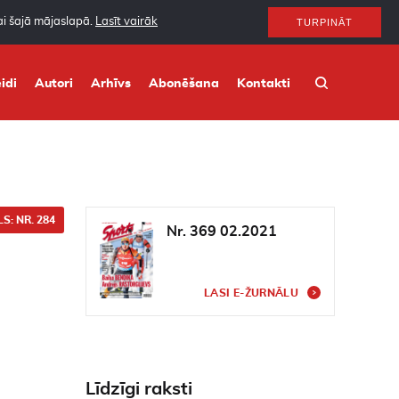
nai šajā mājaslapā.
Lasīt vairāk
TURPINĀT
idi
Autori
Arhīvs
Abonēšana
Kontakti
S: NR. 284
Nr. 369 02.2021
LASI E-ŽURNĀLU
Līdzīgi raksti