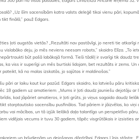
ekā 300 pāri no visas pasaules, Edgars Līnis/Elīza Ancāne ieņēma 32. v
īpsalā? „Uz šīm sacensībām katra valsts deleģē tikai vienu pāri, kopum
tikt finālā,” pauž Edgars.
ies ļoti augstās vietās? „Rezultāti nav pastāvīgi, jo nereti tie atkarīgi
 vislabāko deju, jo mēs neviens neesam robots,” skaidro Elīza. „To iet
 nepārtraukti būt pašā labākajā formā. Tieši tādēļ ir svarīgi tik daudz tre
s, ka viss ir superīgi un mēs burtiski lidojam, bet rezultāts ir zems. Un 
r pateikt, kā no malas izskatās, jo sajūtas ir maldinošas.”
šu pāri ar laiku kaut kur pazūd. Edgars skaidro, ka latviešu pāru kritiska
ēc 18 gadiem uz amatieriem: „Mums ir ļoti daudz jauniešu dejotāju ar l
īdis, kad jāpāriet amatieros, ir ļoti grūts, jo viņus sagaida daudz lielā
kt starptautisko sacensību pusfinālos. Tad pāriem ir jāizvēlas, ko viņi 
bu vai mācības, un tā izjūk lielākā daļa talantīgo un perspektīvo pāru.
m vidējais vecums ir tuvu 30 gadiem, tāpēc visgrūtākais ir izsisties a
kariem un brīvdienām un dejošanas dārdzībai, Edgars Līnis stāsta: „E