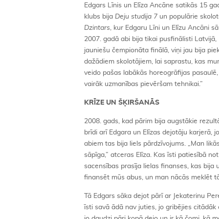
Edgars Līnis un Elīza Ancāne satikās 15 gad
klubs bija
Deju studija 7
un populārie skolotā
Dzintars
, kur Edgaru Līni un Elīzu Ancāni sā
2007. gadā abi bija tikai pusfinālisti Latvi
jauniešu čempionāta finālā, viņi jau bija pie
dažādiem skolotājiem, lai saprastu, kas mum
veido pašas labākās horeogrāfijas pasaulē, 
vairāk uzmanības pievēršam tehnikai.”
KRĪZE UN ŠĶIRŠANĀS
2008. gads, kad pārim bija augstākie rezultā
brīdi arī Edgara un Elīzas dejotāju karjerā, j
abiem tas bija liels pārdzīvojums. „Man likā
sāpīga,” atceras Elīza. Kas īsti patiesībā no
sacensības prasīja lielas finanses, kas bij
finansēt mūs abus, un man nācās meklēt tādu
Tā Edgars sāka dejot pārī ar Jekaterinu Pere
īsti savā ādā nav juties, jo gribējies citādā
jo daudzi pāri kopā dejo un ir kā čomi, kā māsa