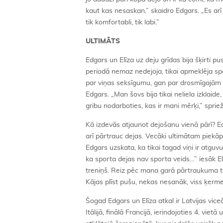
kaut kas nesaskan,” skaidro Edgars. „Es arī n
tik komfortabli, tik labi.”
ULTIMĀTS
Edgars un Elīza uz deju grīdas bija šķirti p
periodā nemaz nedejoja, tikai apmeklēja sp
par viņas seksīgumu, gan par drosmīgajām kle
Edgars. „Man šovs bija tikai neliela izklaid
gribu nodarboties, kas ir mani mērķi,” spriež
Kā izdevās atjaunot dejošanu vienā pārī? Edg
arī pārtrauc dejas. Vecāki ultimātam piek
Edgars uzskata, ka tikai tagad viņi ir atgu
ka sporta dejas nav sporta veids…” iesāk Elī
treniņš. Reiz pēc mana garā pārtraukuma tre
Kājas plīst pušu, nekas nesanāk, viss ķermenis
Šogad Edgars un Elīza atkal ir Latvijas vic
Itālijā, finālā Francijā, ierindojoties 4. vi