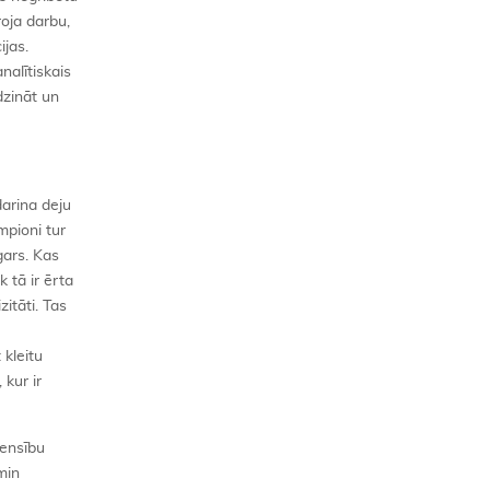
roja darbu,
ijas.
nalītiskais
dzināt un
darina deju
mpioni tur
gars. Kas
k tā ir ērta
zitāti. Tas
 kleitu
 kur ir
censību
emin