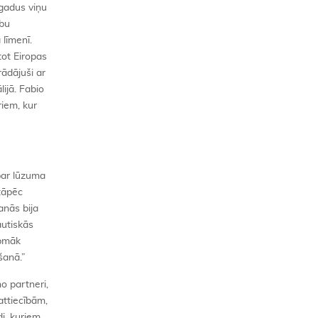
 gadus viņu
ubu
 līmenī.
tot Eiropas
rādājuši ar
ijā. Fabio
riem, kur
 par lūzuma
 tāpēc
anās bija
autiskās
rpmāk
šanā.”
no partneri,
attiecībām,
di, kuriem