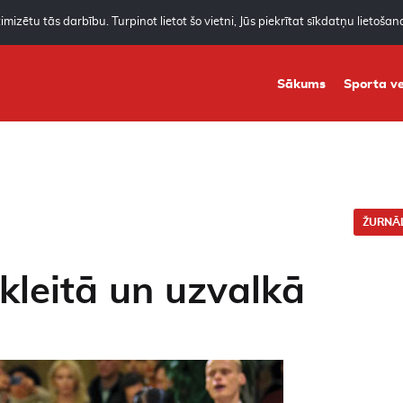
mizētu tās darbību. Turpinot lietot šo vietni, Jūs piekrītat sīkdatņu lietoša
Sākums
Sporta ve
ŽURNĀL
 kleitā un uzvalkā