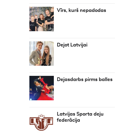
Vīrs, kurš nepadodas
Dejot Latvijai
Dejasdarbs pirms balles
Latvijas Sporta deju
federācija