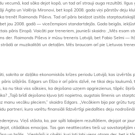
u vecumā, kad sāka dejot kopā, un tad arī strauji auga rezultāti. Ilgus
ji Agita un Valērijs Mironovi, bet kopš 2008. gada viņi pārstāv deju kl
ka trenēt Raimonds Piševs. Tad arī pāris beidzot izsitās starptautiskajā
jā, bet jau 2008. gadā — vicečempioni standartdejās. Gada beigās, iekļūs
ktais pāris Eiropā. Vaicāti par treneriem, jaunieši skaidro: „Mēs esam st
s der. Raimonds Piševs ir mūsu treneris Latvijā, bet Fabio Selmi — Itāl
strādā ar muzikalitāti un detaļām. Mēs braucam arī pie Lietuvas trene
ti, sakrita ar dziļāko ekonomiskās krīzes periodu Latvijā, kas izvērtās
o pāris izšķīrās. Edgars un Elīza ir arī pāris dzīvē, ne tikai deju laukumā,
s, ka nu tikai viss sāksies, ka dejošana uzņem apgriezienus, tāpēc šķirš
tika? „Tajā brīdī dejošana kļuva ļoti nopietna, augstais līmenis un starpt
a uz manu vecāku pleciem,” skaidro Edgars. „Vecākiem bija par grūtu tu
 partneri, kura varētu finansiāli līdzvērtīgi piedalīties deju nodrošinā
derejevu. Viņš stāsta, ka, par spīti labajiem rezultātiem, dejojot ar jau
k dejot, citādākas emocijas. Tas gan neattiecoties tieši uz savstarpējām 
 un brālis. „Vienkārši ir cilvēki, kuri ļoti labi viens otram der, bet ir tā