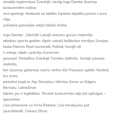
atradās koptreniņos Zviedrijā, vienīgi Inga Dambe ārzemju
konkurentēm neļāva
sevi apsteigt. Nedaudz no labāko trijnieka atpalika juniore Laura
Vīķe,
sešniekā pamanījās iekļūt Mārīte Knēta.
Inga Dambe: „Diemžēl Latvijā neesmu guvusi materiālu
atbalstu sporta gaitām, tāpēc vasarā lielākoties trenējos Somijas
kluba
Paimon Rasti
komandā. Pašlaik Somijā vēl
ir sniegs, tāpēc uzskrēju
Kurzemes
pavasarī
. Piedalīšos Zviedrijā Tiomilas stafetēs, Somijā Jukosas
stafetēs,
bet sezonas galvenais starts varētu būt Pasaules spēlēs Taivānā,
kur esmu
pieteikta kopā ar Aiju Skrastiņu, Mārtiņu Sirmo un Edgaru
Bertuku. Lidmašīnas
biļetes jau ir iegādātas. Tērvetē konkurentes bija ļoti spēcīgas –
igaunietes
Līsa Johansone un Kirta Rebane. Līsa trenējusies pat
Jaunzēlandē. Oskara Zērņa