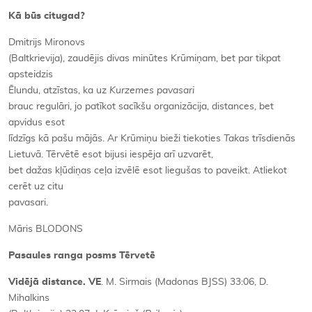
Kā būs citugad?
Dmitrijs Mironovs
(Baltkrievija), zaudējis divas minūtes Krūmiņam, bet par tikpat
apsteidzis
Ēlundu, atzīstas, ka uz
Kurzemes pavasari
brauc regulāri, jo patīkot sacīkšu organizācija, distances, bet
apvidus esot
līdzīgs kā pašu mājās. Ar Krūmiņu bieži tiekoties
Takas
trīsdienās
Lietuvā. Tērvētē esot bijusi iespēja arī uzvarēt,
bet dažas kļūdiņas ceļa izvēlē esot liegušas to paveikt. Atliekot
cerēt uz citu
pavasari.
Māris BLODONS
Pasaules ranga posms Tērvetē
Vidējā distance. VE
. M. Sirmais (Madonas BJSS) 33:06, D.
Mihalkins