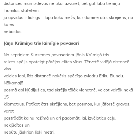
distancēs man izdevās ne tikai uzvarēt, bet gūt labu treniņu
Tiomilas stafetēm,
jo apvidus ir līdzīgs – lapu koku mežs, kur dominē ātrs skrējiens, no
kā es
nebaidos.
Jāņa Krūmiņa trīs laimīgie pavasari
No septiņiem
Kurzemes pavasariem
Jānis Krūmiņš trīs
reizes spējis apsteigt pārējos elites vīrus. Tērvetē vidējā distancē
viss
veicies labi, līdz distancē noķēris spēcīgo zviedru Eriku Ēlundu.
Nākamajā
posmā abi kļūdījušies, tad skrējis tālāk vienatnē, veicot vairāk nekā
15
kilometrus. Patīkot ātrs skrējiens, bet posmos, kur jāforsē gravas,
varot
pastrādāt kalnu režīmā un arī padomāt, lai, izvēloties ceļu,
nekļūdītos un
nebūtu jāskrien lieki metri.