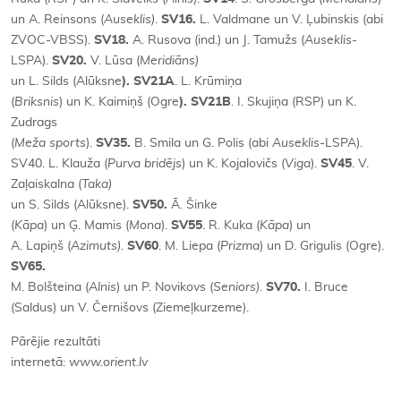
un A. Reinsons (
Auseklis)
.
SV16.
L. Valdmane un V. Ļubinskis (abi
ZVOC-VBSS).
SV18.
A. Rusova (ind.) un J. Tamužs (
Auseklis
-
LSPA).
SV20.
V. Lūsa (
Meridiāns)
un L. Silds (Alūksne
). SV21A
. L. Krūmiņa
(
Briksnis
) un K. Kaimiņš (Ogre
). SV21B
. I. Skujiņa (RSP) un K.
Zudrags
(
Meža sports
).
SV35.
B. Smila un G. Polis (abi
Auseklis
-LSPA).
SV40. L. Klauža (
Purva
bridējs
) un K. Kojalovičs (
Viga
).
SV45
. V.
Zaļaiskalna (
Taka)
un S. Silds (Alūksne).
SV50.
Ā. Šinke
(
Kāpa
) un Ģ. Mamis (
Mona
).
SV55
. R. Kuka (
Kāpa
) un
A. Lapiņš (
Azimuts)
.
SV60
. M. Liepa (
Prizma
) un D. Grigulis (Ogre).
SV65.
M. Bolšteina (
Alnis
) un P. Novikovs (
Seniors)
.
SV70.
I. Bruce
(Saldus) un V. Černišovs (Ziemeļkurzeme).
Pārējie rezultāti
internetā:
www.orient.lv