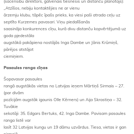
(sacensību direktors, galvenais tiesnesis un distanču plānotājs):
„Atzīšos, nebiju kontaktējies ne ar vienu
ārzemju klubu, tāpēc īpašs prieks, ka viesi paši atrada ceļu uz
septīto
Kurzemes pavasari
. Viņu piedalīšanās
saasināja konkurences cīņu, kurā divu distanču kopvērtējumā uz
goda pjedestāla
augstākā pakāpiena nostājās Inga Dambe un Jānis Krūmiņš,
pārējos atstājot
ciemiņiem.
Pasaules ranga cīņas
Šopavasar pasaules
rangā augstākās vietas no Latvijas ieņem Mārtiņš Sirmais – 27.
(par divām
pozīcijām augstāk igaunis Olle Kērners) un Aija Skrastiņa – 32.
Tuvākie
sekotāji: 35. Edgars Bertuks, 42. Inga Dambe. Pavisam pasaules
ranga listē var
lasīt 32 Latvijas kungu un 19 dāmu uzvārdus. Tiesa, vietas ir gan