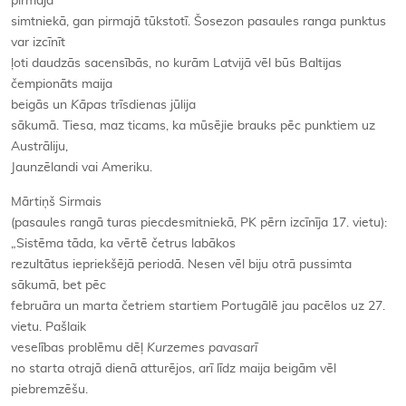
pirmajā
simtniekā, gan pirmajā tūkstotī. Šosezon pasaules ranga punktus
var izcīnīt
ļoti daudzās sacensībās, no kurām Latvijā vēl būs Baltijas
čempionāts maija
beigās un
Kāpas
trīsdienas jūlija
sākumā. Tiesa, maz ticams, ka mūsējie brauks pēc punktiem uz
Austrāliju,
Jaunzēlandi vai Ameriku.
Mārtiņš Sirmais
(pasaules rangā turas piecdesmitniekā, PK pērn izcīnīja 17. vietu):
„Sistēma tāda, ka vērtē četrus labākos
rezultātus iepriekšējā periodā. Nesen vēl biju otrā pussimta
sākumā, bet pēc
februāra un marta četriem startiem Portugālē jau pacēlos uz 27.
vietu. Pašlaik
veselības problēmu dēļ
Kurzemes pavasarī
no starta otrajā dienā atturējos, arī līdz maija beigām vēl
piebremzēšu.