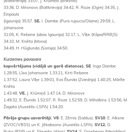
(Baltkrievija) 33:07, J. Krūmiņš (
Briksnis
)
33:36, D. Mironovs (Baltkrievija) 34:42, R. Roze (Ogre) 34:35, J.
Einpauls
(Igaunija) 35:57.
SE.
I. Dambe (
Pura rupucis
/Olaine) 29:59, L.
Johansone
31:05, K. Rebane (abas Igaunija) 32:17, L. Vīķe (
Kāpa
/RRBJS)
34:10, M. Knēta (
Mona
)
34:49, H. Hūglunda (Somija) 34:50.
Kurzemes pavasara
kopvērtējums (vidējā un garā distance). SE
. Inga Dambe
1.28:55, Līsa Johansone 1.33:21, Kirti Rebane
1.37:52, Laura Vīķe 1.39:01, Eva Ēlunda (Zviedrija) 1.40:25, Mārīte
Knēta
1.43:48.
VE.
J. Krūmiņš 1.47:14, D. Mironovs
1.49:32, E. Ēlunds 1.52:07, R. Roze 1.52:59, D. Mihalkins 1.53:56, M.
Žagata (
Auseklis
-LSPA) 1.54:20.
Pārējo grupu uzvarētāji. V8
. E. Zērnis (Saldus).
SV10
. E. Alksne
(ZVOC/VBSS) un K. Jēkabsons (
Auseklis
-LSPA).
SV12.
D.
Ruka (RSP) un K. Slaveiks (
Alnis
).
SV14
. S. Grosberga (
Meridiāns
)