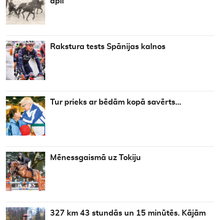
apli
Rakstura tests Spānijas kalnos
Tur prieks ar bēdām kopā savērts…
Mēnessgaismā uz Tokiju
327 km 43 stundās un 15 minūtēs. Kājām