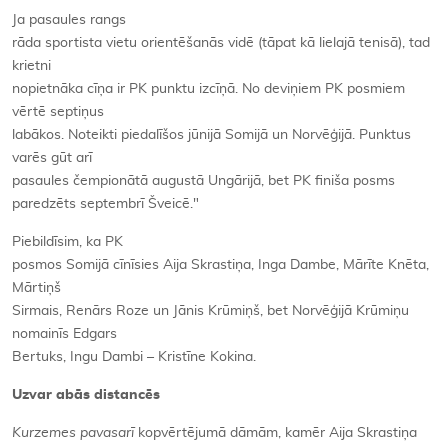
Ja pasaules rangs
rāda sportista vietu orientēšanās vidē (tāpat kā lielajā tenisā), tad
krietni
nopietnāka cīņa ir PK punktu izcīņā. No deviņiem PK posmiem
vērtē septiņus
labākos. Noteikti piedalīšos jūnijā Somijā un Norvēģijā. Punktus
varēs gūt arī
pasaules čempionātā augustā Ungārijā, bet PK finiša posms
paredzēts septembrī Šveicē."
Piebildīsim, ka PK
posmos Somijā cīnīsies Aija Skrastiņa, Inga Dambe, Mārīte Knēta,
Mārtiņš
Sirmais, Renārs Roze un Jānis Krūmiņš, bet Norvēģijā Krūmiņu
nomainīs Edgars
Bertuks, Ingu Dambi – Kristīne Kokina.
Uzvar abās distancēs
Kurzemes pavasarī
kopvērtējumā dāmām, kamēr Aija Skrastiņa