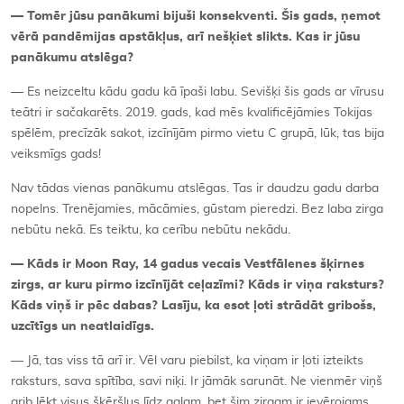
— Tomēr jūsu panākumi bijuši konsekventi. Šis gads, ņemot
vērā pandēmijas apstākļus, arī nešķiet slikts. Kas ir jūsu
panākumu atslēga?
— Es neizceltu kādu gadu kā īpaši labu. Sevišķi šis gads ar vīrusu
teātri ir sačakarēts. 2019. gads, kad mēs kvalificējāmies Tokijas
spēlēm, precīzāk sakot, izcīnījām pirmo vietu C grupā, lūk, tas bija
veiksmīgs gads!
Nav tādas vienas panākumu atslēgas. Tas ir daudzu gadu darba
nopelns. Trenējamies, mācāmies, gūstam pieredzi. Bez laba zirga
nebūtu nekā. Es teiktu, ka cerību nebūtu nekādu.
— Kāds ir Moon Ray, 14 gadus vecais Vestfālenes šķirnes
zirgs, ar kuru pirmo izcīnījāt ceļazīmi? Kāds ir viņa raksturs?
Kāds viņš ir pēc dabas? Lasīju, ka esot ļoti strādāt gribošs,
uzcītīgs un neatlaidīgs.
— Jā, tas viss tā arī ir. Vēl varu piebilst, ka viņam ir ļoti izteikts
raksturs, sava spītība, savi niķi. Ir jāmāk sarunāt. Ne vienmēr viņš
grib lēkt visus šķēršļus līdz galam, bet šim zirgam ir ievērojams