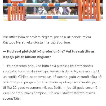
Par attiecībām ar saviem zirgiem, par ceļu uz panākumiem
Kristaps Neretnieks stāsta intervijā Sportam.
— Kad sevi pieteicāt kā profesionālis? Vai tas saistīts ar
iespēju jāt ar labiem zirgiem?
— Es neatceros brīdi, kad būtu sevi pieteicis kā profesionāls
sportists. Tāds mirklis nav bijis. Vienkārši darīju to, kas man patīk
un sanāk. Cīnījos, nepadevos un, kā desmit gadu vecumā sāku, tā
ar katru gadu progresēju. Uzvaras neizpalika, tas arī motivēja, un
tā līdz 22 gadu vecumam, nē, pat ātrāk — jau 18 gadu vecumā —
kļuvu par republikas čempionu un sāku startēt starptautiskās
sacensībās.