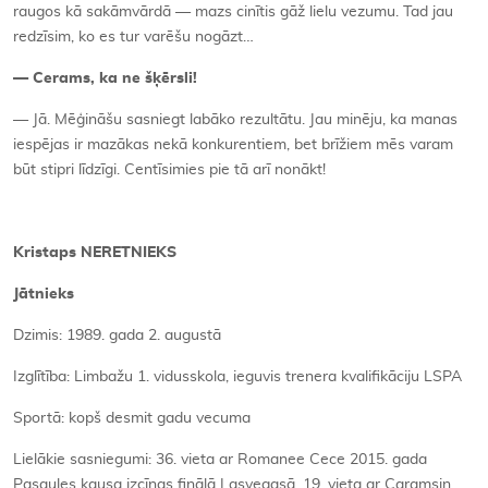
raugos kā sakāmvārdā — mazs cinītis gāž lielu vezumu. Tad jau
redzīsim, ko es tur varēšu nogāzt…
— Cerams, ka ne šķērsli!
— Jā. Mēģināšu sasniegt labāko rezultātu. Jau minēju, ka manas
iespējas ir mazākas nekā konkurentiem, bet brīžiem mēs varam
būt stipri līdzīgi. Centīsimies pie tā arī nonākt!
Kristaps NERETNIEKS
Jātnieks
Dzimis: 1989. gada 2. augustā
Izglītība: Limbažu 1. vidusskola, ieguvis trenera kvalifikāciju LSPA
Sportā: kopš desmit gadu vecuma
Lielākie sasniegumi: 36. vieta ar Romanee Cece 2015. gada
Pasaules kausa izcīņas finālā Lasvegasā, 19. vieta ar Caramsin