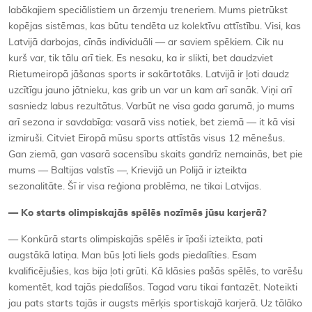
labākajiem speciālistiem un ārzemju treneriem. Mums pietrūkst
kopējas sistēmas, kas būtu tendēta uz kolektīvu attīstību. Visi, kas
Latvijā darbojas, cīnās individuāli — ar saviem spēkiem. Cik nu
kurš var, tik tālu arī tiek. Es nesaku, ka ir slikti, bet daudzviet
Rietumeiropā jāšanas sports ir sakārtotāks. Latvijā ir ļoti daudz
uzcītīgu jauno jātnieku, kas grib un var un kam arī sanāk. Viņi arī
sasniedz labus rezultātus. Varbūt ne visa gada garumā, jo mums
arī sezona ir savdabīga: vasarā viss notiek, bet ziemā — it kā visi
izmiruši. Citviet Eiropā mūsu sports attīstās visus 12 mēnešus.
Gan ziemā, gan vasarā sacensību skaits gandrīz nemainās, bet pie
mums — Baltijas valstīs —, Krievijā un Polijā ir izteikta
sezonalitāte. Šī ir visa reģiona problēma, ne tikai Latvijas.
— Ko starts olimpiskajās spēlēs nozīmēs jūsu karjerā?
— Konkūrā starts olimpiskajās spēlēs ir īpaši izteikta, pati
augstākā latiņa. Man būs ļoti liels gods piedalīties. Esam
kvalificējušies, kas bija ļoti grūti. Kā klāsies pašās spēlēs, to varēšu
komentēt, kad tajās piedalīšos. Tagad varu tikai fantazēt. Noteikti
jau pats starts tajās ir augsts mērķis sportiskajā karjerā. Uz tālāko