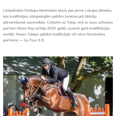
Kontakti
Limbažnieks Kristaps Neretnieks kļuvis par pirmo Latvijas jātnieku,
kas kvalificējies olimpiskajām spēlēm konkūra jeb šķēršļu
pārvarēšanas sacensībās. Ceļazīmi uz Tokiju viņš ar savu uzticamo
partneri Moon Ray izcīnīja 2019. gadā, uzvarot garā kvalifikācijas
seriālā. Nesen Tokijas spēlēm kvalificējās vēl viens Neretnieka
partneris — Go Four It B.