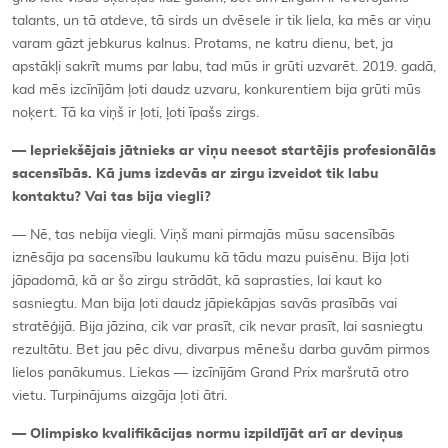
talants, un tā atdeve, tā sirds un dvēsele ir tik liela, ka mēs ar viņu
varam gāzt jebkurus kalnus. Protams, ne katru dienu, bet, ja
apstākļi sakrīt mums par labu, tad mūs ir grūti uzvarēt. 2019. gadā,
kad mēs izcīnījām ļoti daudz uzvaru, konkurentiem bija grūti mūs
noķert. Tā ka viņš ir ļoti, ļoti īpašs zirgs.
— Iepriekšējais jātnieks ar viņu neesot startējis profesionālās
sacensībās. Kā jums izdevās ar zirgu izveidot tik labu
kontaktu? Vai tas bija viegli?
— Nē, tas nebija viegli. Viņš mani pirmajās mūsu sacensībās
iznēsāja pa sacensību laukumu kā tādu mazu puisēnu. Bija ļoti
jāpadomā, kā ar šo zirgu strādāt, kā saprasties, lai kaut ko
sasniegtu. Man bija ļoti daudz jāpiekāpjas savās prasībās vai
stratēģijā. Bija jāzina, cik var prasīt, cik nevar prasīt, lai sasniegtu
rezultātu. Bet jau pēc divu, divarpus mēnešu darba guvām pirmos
lielos panākumus. Liekas — izcīnījām Grand Prix maršrutā otro
vietu. Turpinājums aizgāja ļoti ātri.
— Olimpisko kvalifikācijas normu izpildījāt arī ar deviņus