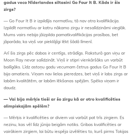
gadus veco Nīderlandes siltasini Go Four It B. Kāds ir šis
zirgs?
— Go Four It B ir izpildījis normatīvu, tā nav otra kvalifikācija.
Izpildīt normatīvu ar katru nākamo zirgu ir nesalīdzināmi vieglāk.
Mums vairs nebija jāizpilda pamatkvalifikācijas prasības, bet
jāparāda, ka viņš var pieklājīgi lēkt šādā līmenī.
Arī šis zirgs pēc dabas ir centīgs, strādīgs. Raksturā gan viņu ar
Moon Ray nevar salīdzināt. Viņš ir stipri vienkāršāks un varbūt
bailīgāks. Līdz astoņu gadu vecumam četrus gadus Go Four It B
bija amatieris. Viņam nav lielas pieredzes, bet viņš ir labs zirgs ar
labām kvalitātēm, ar labām lēkšanas spējām. Spēka viņam ir
daudz.
— Vai bija mērķis tieši ar šo zirgu kā ar otro kvalificēties
olimpiskajām spēlēm?
— Mērķis ir kvalificēties ar diviem vai varbūt pat trīs zirgiem. Es
nezinu, kas vēl līdz jūnija beigām notiks. Gribas kvalificēties ar
vairākiem zirgiem, lai būtu iespēja izvēlēties to, kurš pirms Tokijas