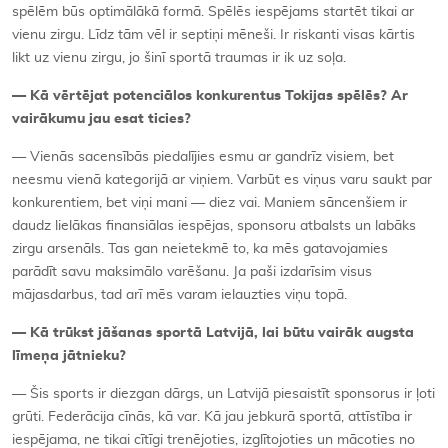
spēlēm būs optimālākā formā. Spēlēs iespējams startēt tikai ar
vienu zirgu. Līdz tām vēl ir septiņi mēneši. Ir riskanti visas kārtis
likt uz vienu zirgu, jo šinī sportā traumas ir ik uz soļa.
— Kā vērtējat potenciālos konkurentus Tokijas spēlēs? Ar
vairākumu jau esat ticies?
— Vienās sacensībās piedalījies esmu ar gandrīz visiem, bet
neesmu vienā kategorijā ar viņiem. Varbūt es viņus varu saukt par
konkurentiem, bet viņi mani — diez vai. Maniem sāncenšiem ir
daudz lielākas finansiālas iespējas, sponsoru atbalsts un labāks
zirgu arsenāls. Tas gan neietekmē to, ka mēs gatavojamies
parādīt savu maksimālo varēšanu. Ja paši izdarīsim visus
mājasdarbus, tad arī mēs varam ielauzties viņu topā.
— Kā trūkst jāšanas sportā Latvijā, lai būtu vairāk augsta
līmeņa jātnieku?
— Šis sports ir diezgan dārgs, un Latvijā piesaistīt sponsorus ir ļoti
grūti. Federācija cīnās, kā var. Kā jau jebkurā sportā, attīstība ir
iespējama, ne tikai cītīgi trenējoties, izglītojoties un mācoties no