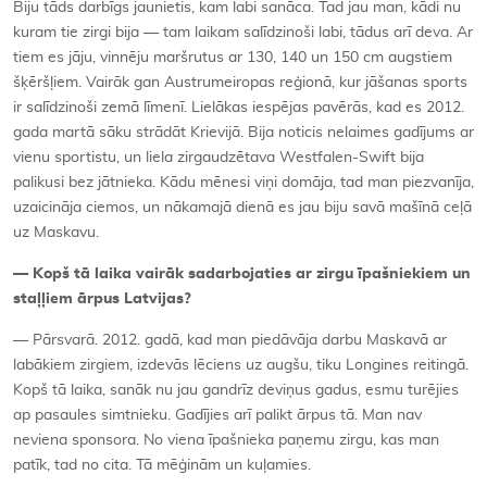
Biju tāds darbīgs jaunietis, kam labi sanāca. Tad jau man, kādi nu
kuram tie zirgi bija — tam laikam salīdzinoši labi, tādus arī deva. Ar
tiem es jāju, vinnēju maršrutus ar 130, 140 un 150 cm augstiem
šķēršļiem. Vairāk gan Austrumeiropas reģionā, kur jāšanas sports
ir salīdzinoši zemā līmenī. Lielākas iespējas pavērās, kad es 2012.
gada martā sāku strādāt Krievijā. Bija noticis nelaimes gadījums ar
vienu sportistu, un liela zirgaudzētava Westfalen-Swift bija
palikusi bez jātnieka. Kādu mēnesi viņi domāja, tad man piezvanīja,
uzaicināja ciemos, un nākamajā dienā es jau biju savā mašīnā ceļā
uz Maskavu.
— Kopš tā laika vairāk sadarbojaties ar zirgu īpašniekiem un
staļļiem ārpus Latvijas?
— Pārsvarā. 2012. gadā, kad man piedāvāja darbu Maskavā ar
labākiem zirgiem, izdevās lēciens uz augšu, tiku Longines reitingā.
Kopš tā laika, sanāk nu jau gandrīz deviņus gadus, esmu turējies
ap pasaules simtnieku. Gadījies arī palikt ārpus tā. Man nav
neviena sponsora. No viena īpašnieka paņemu zirgu, kas man
patīk, tad no cita. Tā mēģinām un kuļamies.