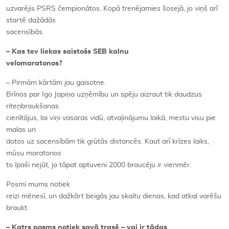
uzvarējis PSRS čempionātos. Kopā trenējamies šosejā, jo viņš arī
startē dažādās
sacensībās.
– Kas tev liekas saistošs SEB kalnu
velomaratonos?
– Pirmām kārtām jau gaisotne.
Brīnos par Igo Japiņa uzņēmību un spēju aizraut tik daudzus
riteņbraukšanas
cienītājus, lai viņi vasaras vidū, atvaļinājumu laikā, mestu visu pie
malas un
dotos uz sacensībām tik grūtās distancēs. Kaut arī krīzes laiks,
mūsu maratonos
to īpaši nejūt, jo tāpat aptuveni 2000 braucēju ir vienmēr.
Posmi mums notiek
reizi mēnesī, un dažkārt beigās jau skaitu dienas, kad atkal varēšu
braukt.
– Katrs posms notiek savā trasē – vai ir tādas