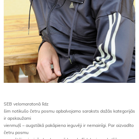
SEB velomaratonā līdz
šim notikušo četru posmu apbalvojamo saraksts dažās kategorijās
ir apskaužami
vienmuļš – augstākā pakāpiena ieguvēji ir nemainīgi. Par aizvadīto
četru posmu