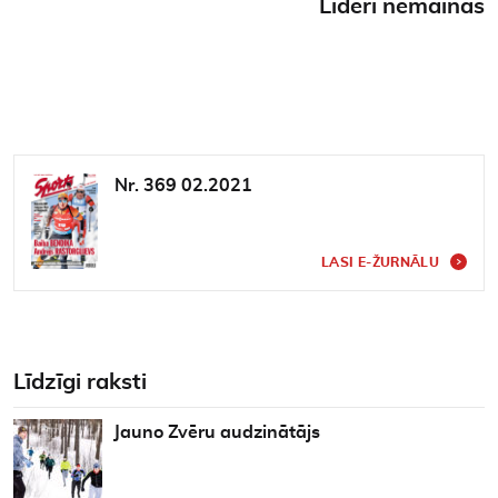
Līderi nemainās
Nr. 369 02.2021
LASI E-ŽURNĀLU
Līdzīgi raksti
Jauno Zvēru audzinātājs