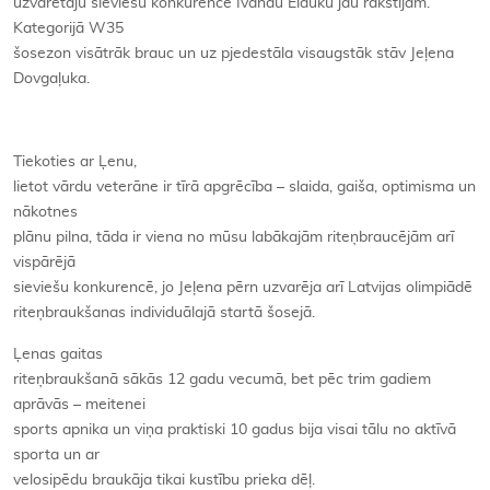
uzvarētāju sieviešu konkurencē Ivandu Eiduku jau rakstījām.
Kategorijā W35
šosezon visātrāk brauc un uz pjedestāla visaugstāk stāv Jeļena
Dovgaļuka.
Tiekoties ar Ļenu,
lietot vārdu veterāne ir tīrā apgrēcība – slaida, gaiša, optimisma un
nākotnes
plānu pilna, tāda ir viena no mūsu labākajām riteņbraucējām arī
vispārējā
sieviešu konkurencē, jo Jeļena pērn uzvarēja arī Latvijas olimpiādē
riteņbraukšanas individuālajā startā šosejā.
Ļenas gaitas
riteņbraukšanā sākās 12 gadu vecumā, bet pēc trim gadiem
aprāvās – meitenei
sports apnika un viņa praktiski 10 gadus bija visai tālu no aktīvā
sporta un ar
velosipēdu braukāja tikai kustību prieka dēļ.