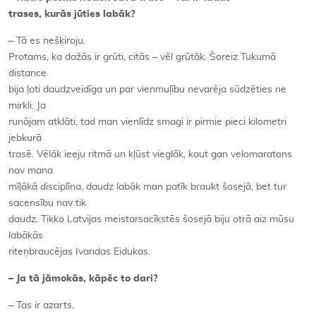
trases, kurās jūties labāk?
– Tā es nešķiroju.
Protams, ka dažās ir grūti, citās – vēl grūtāk. Šoreiz Tukumā
distance
bija ļoti daudzveidīga un par vienmuļību nevarēja sūdzēties ne
mirkli. Ja
runājam atklāti, tad man vienlīdz smagi ir pirmie pieci kilometri
jebkurā
trasē. Vēlāk ieeju ritmā un kļūst vieglāk, kaut gan velomaratons
nav mana
mīļākā disciplīna, daudz labāk man patīk braukt šosejā, bet tur
sacensību nav tik
daudz. Tikko Latvijas meistarsacīkstēs šosejā biju otrā aiz mūsu
labākās
riteņbraucējas Ivandas Eidukas.
– Ja tā jāmokās, kāpēc to dari?
– Tas ir azarts,