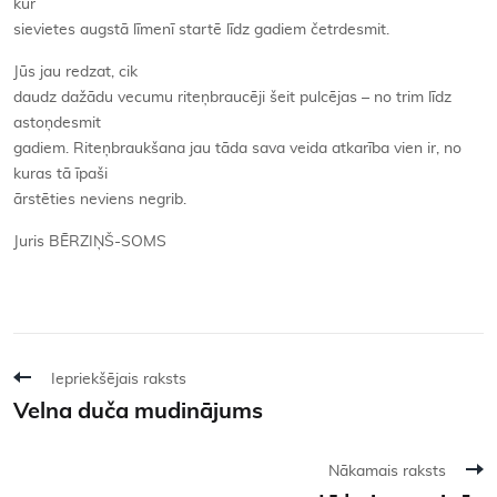
kur
sievietes augstā līmenī startē līdz gadiem četrdesmit.
Jūs jau redzat, cik
daudz dažādu vecumu riteņbraucēji šeit pulcējas – no trim līdz
astoņdesmit
gadiem. Riteņbraukšana jau tāda sava veida atkarība vien ir, no
kuras tā īpaši
ārstēties neviens negrib.
Juris BĒRZIŅŠ-SOMS
Iepriekšējais raksts
Velna duča mudinājums
Nākamais raksts