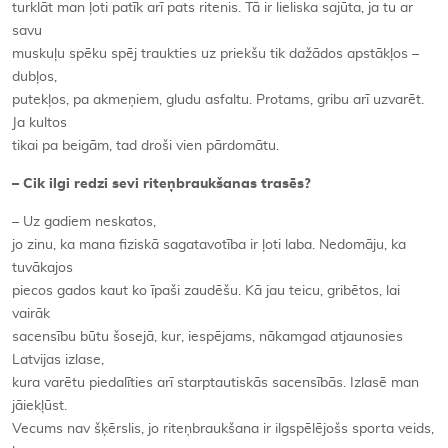
turklāt man ļoti patīk arī pats ritenis. Tā ir lieliska sajūta, ja tu ar
savu
muskuļu spēku spēj traukties uz priekšu tik dažādos apstākļos –
dubļos,
putekļos, pa akmeņiem, gludu asfaltu. Protams, gribu arī uzvarēt.
Ja kultos
tikai pa beigām, tad droši vien pārdomātu.
– Cik ilgi redzi sevi riteņbraukšanas trasēs?
– Uz gadiem neskatos,
jo zinu, ka mana fiziskā sagatavotība ir ļoti laba. Nedomāju, ka
tuvākajos
piecos gados kaut ko īpaši zaudēšu. Kā jau teicu, gribētos, lai
vairāk
sacensību būtu šosejā, kur, iespējams, nākamgad atjaunosies
Latvijas izlase,
kura varētu piedalīties arī starptautiskās sacensībās. Izlasē man
jāiekļūst.
Vecums nav šķērslis, jo riteņbraukšana ir ilgspēlējošs sporta veids,