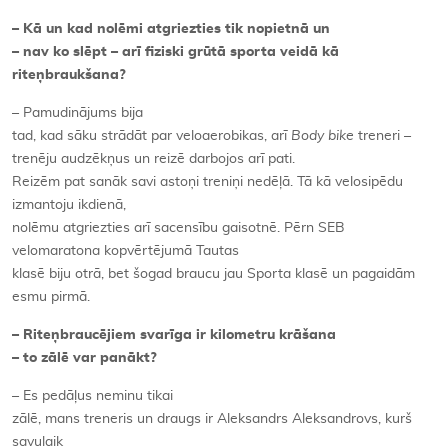
– Kā un kad nolēmi atgriezties tik nopietnā un
– nav ko slēpt – arī fiziski grūtā sporta veidā kā
riteņbraukšana?
– Pamudinājums bija
tad, kad sāku strādāt par veloaerobikas, arī
Body bike
treneri –
trenēju audzēkņus un reizē darbojos arī pati.
Reizēm pat sanāk savi astoņi treniņi nedēļā. Tā kā velosipēdu
izmantoju ikdienā,
nolēmu atgriezties arī sacensību gaisotnē. Pērn SEB
velomaratona kopvērtējumā Tautas
klasē biju otrā, bet šogad braucu jau Sporta klasē un pagaidām
esmu pirmā.
– Riteņbraucējiem svarīga ir kilometru krāšana
– to zālē var panākt?
– Es pedāļus neminu tikai
zālē, mans treneris un draugs ir Aleksandrs Aleksandrovs, kurš
savulaik