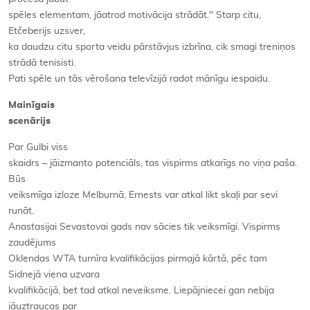
spēles elementam, jāatrod motivācija strādāt." Starp citu,
Etčeberijs uzsver,
ka daudzu citu sporta veidu pārstāvjus izbrīna, cik smagi treniņos
strādā tenisisti.
Pati spēle un tās vērošana televīzijā radot mānīgu iespaidu.
Mainīgais
scenārijs
Par Gulbi viss
skaidrs – jāizmanto potenciāls, tas vispirms atkarīgs no viņa paša.
Būs
veiksmīga izloze Melburnā, Ernests var atkal likt skaļi par sevi
runāt.
Anastasijai Sevastovai gads nav sācies tik veiksmīgi. Vispirms
zaudējums
Oklendas WTA turnīra kvalifikācijas pirmajā kārtā, pēc tam
Sidnejā viena uzvara
kvalifikācijā, bet tad atkal neveiksme. Liepājniecei gan nebija
jāuztraucas par