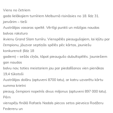
Viens no četriem
gada lielākajiem turnīriem Melburnā risināsies no 18. līdz 31.
janvārim – tieši
Austrālijas vasaras speltē. Vērtīgi punkti un milzīgas naudas
balvas raksturo
ikvienu
Grand Slam
turnīru. Vienspēlēs pieaugušajiem, lai kļūtu par
čempionu, jāuzvar septiņās spēlēs pēc kārtas, jauniešu
konkurencē (līdz 18
gadiem) – sešās cīņās, tāpat pieaugušo dubultspēlēs. Jauniešiem
gan naudas
balvu nav, toties meistariem jau par piedalīšanos vien pienākas
19,4 tūkstoši
Austrālijas dolāru (aptuveni 8700 latu), ar katru uzvarētu kārtu
summa krietni
pieaug, čempioni nopelnīs divus miljonus (aptuveni 897 000 latu).
Pērn
vienspēļu finālā Rafaels Nadals piecos setos pieveica Rodžeru
Federeru un