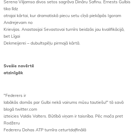
Serena Viljamsa divos setos sagrāva Dināru Safinu. Ernests Gulbis
tika līdz
otrajai kārtai, kur dramatiskā piecu setu cīņā piekāpās Igoram
Andrejevam no
Krievijas. Anastasijai Sevastovai turnīrs beidzās jau kvalifikācijā,
bet Līgai
Dekmeijerei – dubultspēļu pirmajā kārtā.
Svešie novērtē
atzinīgāk
"Federers ir
labākās domās par Gulbi nekā vairums mūsu tautiešu!" tā savā
blogā
twitter.com
izteicies Valdis Valters. Būtībā viņam ir taisnība. Pēc mača pret
Rodžeru
Federeru Dohas
ATP
turnīra ceturtdaļfinālā