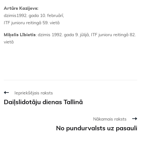
Artūrs Kazijevs:
dzimis1992. gada 10. februārī,
ITF
junioru reitingā 59. vietā
Miķelis Lībietis
: dzimis 1992. gada 9. jūlijā,
ITF
junioru reitingā 82.
vietā
Iepriekšējais raksts
Daiļslidotāju dienas Tallinā
Nākamais raksts
No pundurvalsts uz pasauli