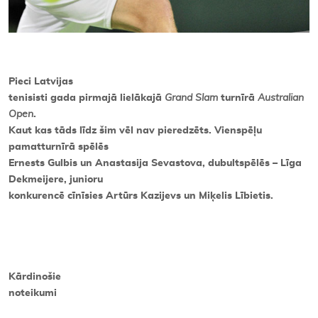
Pieci Latvijas
tenisisti gada pirmajā lielākajā
Grand Slam
turnīrā
Australian
Open
.
Kaut kas tāds līdz šim vēl nav pieredzēts. Vienspēļu
pamatturnīrā spēlēs
Ernests Gulbis un Anastasija Sevastova, dubultspēlēs – Līga
Dekmeijere, junioru
konkurencē cīnīsies Artūrs Kazijevs un Miķelis Lībietis.
Kārdinošie
noteikumi