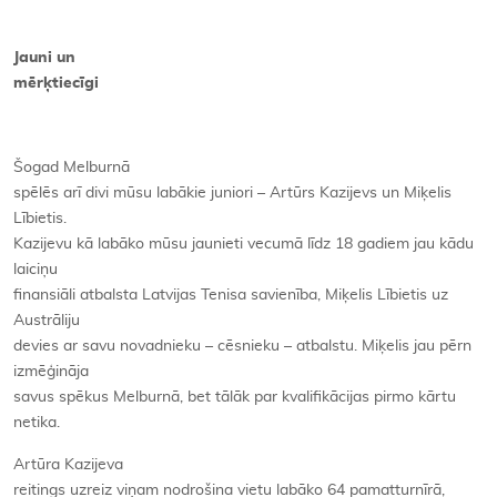
Jauni un
mērķtiecīgi
Šogad Melburnā
spēlēs arī divi mūsu labākie juniori – Artūrs Kazijevs un Miķelis
Lībietis.
Kazijevu kā labāko mūsu jaunieti vecumā līdz 18 gadiem jau kādu
laiciņu
finansiāli atbalsta Latvijas Tenisa savienība, Miķelis Lībietis uz
Austrāliju
devies ar savu novadnieku – cēsnieku – atbalstu. Miķelis jau pērn
izmēģināja
savus spēkus Melburnā, bet tālāk par kvalifikācijas pirmo kārtu
netika.
Artūra Kazijeva
reitings uzreiz viņam nodrošina vietu labāko 64 pamatturnīrā,