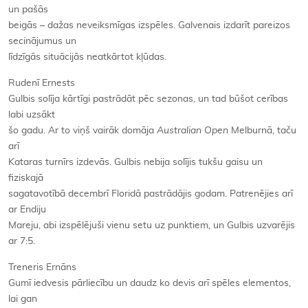
un pašās
beigās – dažas neveiksmīgas izspēles. Galvenais izdarīt pareizos
secinājumus un
līdzīgās situācijās neatkārtot kļūdas.
Rudenī Ernests
Gulbis solīja kārtīgi pastrādāt pēc sezonas, un tad būšot cerības
labi uzsākt
šo gadu. Ar to viņš vairāk domāja
Australian Open
Melburnā, taču
arī
Kataras turnīrs izdevās. Gulbis nebija solījis tukšu gaisu un
fiziskajā
sagatavotībā decembrī Floridā pastrādājis godam. Patrenējies arī
ar Endiju
Mareju, abi izspēlējuši vienu setu uz punktiem, un Gulbis uzvarējis
ar 7:5.
Treneris Ernāns
Gumī iedvesis pārliecību un daudz ko devis arī spēles elementos,
lai gan