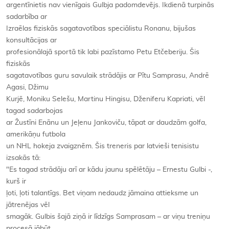
argentīnietis nav vienīgais Gulbja padomdevējs. Ikdienā turpinās
sadarbība ar
Izraēlas fiziskās sagatavotības speciālistu Ronanu, bijušas
konsultācijas ar
profesionālajā sportā tik labi pazīstamo Petu Etčeberiju. Šis
fiziskās
sagatavotības guru savulaik strādājis ar Pītu Samprasu, Andrē
Agasi, Džimu
Kurjē, Moniku Selešu, Martinu Hingisu, Dženiferu Kapriati, vēl
tagad sadarbojas
ar Žustīni Enānu un Jeļenu Jankoviču, tāpat ar daudzām golfa,
amerikāņu futbola
un NHL hokeja zvaigznēm. Šis treneris par latvieši tenisistu
izsakās tā:
"Es tagad strādāju arī ar kādu jaunu spēlētāju – Ernestu Gulbi -,
kurš ir
ļoti, ļoti talantīgs. Bet viņam nedaudz jāmaina attieksme un
jātrenējas vēl
smagāk. Gulbis šajā ziņā ir līdzīgs Samprasam – ar viņu treniņu
procesā jābūt