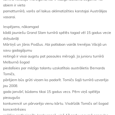
abiem ir vieta
pamatturnīrā, varēs arī laikus aklimatizēties karstajai Austrālijas
vasarai.
Iespējams, nākamgad
kādā jauniešu
Grand Slam
turnīrā spēlēs tagad vēl 15 gadus vecie
dvīņubrāļi
Mārtiņš un Jānis Podžus. Abi patlaban vairāk trenējas Vācijā un
savu gadagājumu
reitingā ir visai augstu pat pasaules mērogā. Ja junioru turnīrā
Melburnā šogad
piedalīsies par milzīgo talantu uzskatītais austrālietis Bernards
Tomičs,
pārējiem būs grūti viņam ko padarīt. Tomičs šajā turnīrā uzvarēja
jau 2008.
gada janvārī, būdams tikai 15 gadus vecs. Pērn viņš spēlēja
pieaugušo
konkurencē un pārvarēja vienu kārtu. Visdrīzāk Tomičs arī šogad
koncentrēsies