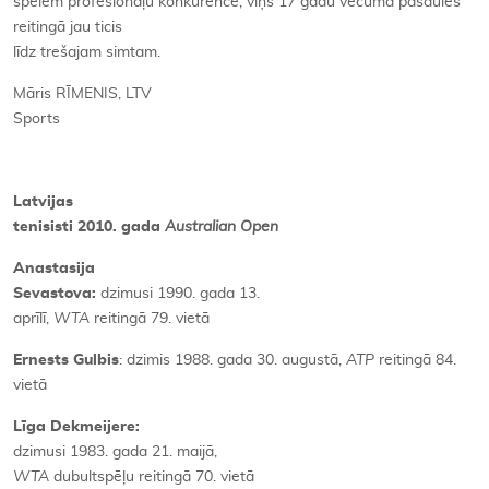
spēlēm profesionāļu konkurencē, viņš 17 gadu vecumā pasaules
reitingā jau ticis
līdz trešajam simtam.
Māris RĪMENIS, LTV
Sports
Latvijas
tenisisti 2010. gada
Australian Open
Anastasija
Sevastova:
dzimusi 1990. gada 13.
aprīlī,
WTA
reitingā 79. vietā
Ernests Gulbis
: dzimis 1988. gada 30. augustā,
ATP
reitingā 84.
vietā
Līga Dekmeijere:
dzimusi 1983. gada 21. maijā,
WTA
dubultspēļu reitingā 70. vietā