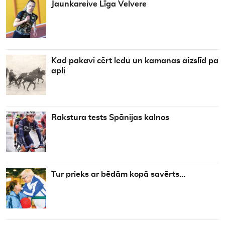
Jaunkareive Līga Velvere
Kad pakavi cērt ledu un kamanas aizslīd pa
apli
Rakstura tests Spānijas kalnos
Tur prieks ar bēdām kopā savērts…