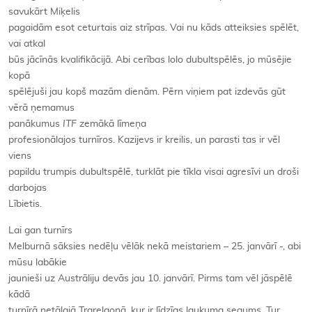
savukārt Miķelis
pagaidām esot ceturtais aiz strīpas. Vai nu kāds atteiksies spēlēt,
vai atkal
būs jācīnās kvalifikācijā. Abi cerības lolo dubultspēlēs, jo mūsējie
kopā
spēlējuši jau kopš mazām dienām. Pērn viņiem pat izdevās gūt
vērā ņemamus
panākumus
ITF
zemākā līmeņa
profesionālajos turnīros. Kazijevs ir kreilis, un parasti tas ir vēl
viens
papildu trumpis dubultspēlē, turklāt pie tīkla visai agresīvi un droši
darbojas
Lībietis.
Lai gan turnīrs
Melburnā sāksies nedēļu vēlāk nekā meistariem – 25. janvārī -, abi
mūsu labākie
jaunieši uz Austrāliju devās jau 10. janvārī. Pirms tam vēl jāspēlē
kādā
turnīrā netālajā Trarelgonā, kur ir līdzīgs laukuma segums. Tur