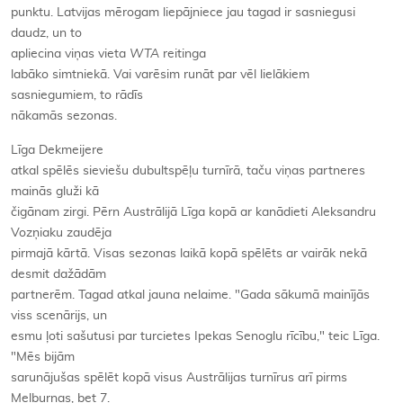
punktu. Latvijas mērogam liepājniece jau tagad ir sasniegusi
daudz, un to
apliecina viņas vieta
WTA
reitinga
labāko simtniekā. Vai varēsim runāt par vēl lielākiem
sasniegumiem, to rādīs
nākamās sezonas.
Līga Dekmeijere
atkal spēlēs sieviešu dubultspēļu turnīrā, taču viņas partneres
mainās gluži kā
čigānam zirgi. Pērn Austrālijā Līga kopā ar kanādieti Aleksandru
Vozņiaku zaudēja
pirmajā kārtā. Visas sezonas laikā kopā spēlēts ar vairāk nekā
desmit dažādām
partnerēm. Tagad atkal jauna nelaime. "Gada sākumā mainījās
viss scenārijs, un
esmu ļoti sašutusi par turcietes Ipekas Senoglu rīcību," teic Līga.
"Mēs bijām
sarunājušas spēlēt kopā visus Austrālijas turnīrus arī pirms
Melburnas, bet 7.