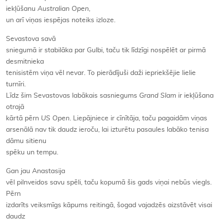
iekļūšanu
Australian Open
,
un arī viņas iespējas noteiks izloze.
Sevastova savā
sniegumā ir stabilāka par Gulbi, taču tik līdzīgi nospēlēt ar pirmā
desmitnieka
tenisistēm viņa vēl nevar. To pierādījuši daži iepriekšējie lielie
turnīri.
Līdz šim Sevastovas labākais sasniegums
Grand Slam
ir iekļūšana
otrajā
kārtā pērn
US Open
. Liepājniece ir cīnītāja, taču pagaidām viņas
arsenālā nav tik daudz ieroču, lai izturētu pasaules labāko tenisa
dāmu sitienu
spēku un tempu.
Gan jau Anastasija
vēl pilnveidos savu spēli, taču kopumā šis gads viņai nebūs viegls.
Pērn
izdarīts veiksmīgs kāpums reitingā, šogad vajadzēs aizstāvēt visai
daudz