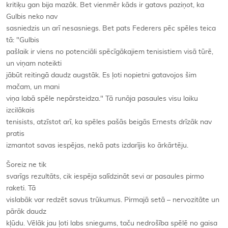
kritiķu gan bija mazāk. Bet vienmēr kāds ir gatavs paziņot, ka
Gulbis neko nav
sasniedzis un arī nesasniegs. Bet pats Federers pēc spēles teica
tā: "Gulbis
pašlaik ir viens no potenciāli spēcīgākajiem tenisistiem visā tūrē,
un viņam noteikti
jābūt reitingā daudz augstāk. Es ļoti nopietni gatavojos šim
mačam, un mani
viņa labā spēle nepārsteidza." Tā runāja pasaules visu laiku
izcilākais
tenisists, atzīstot arī, ka spēles pašās beigās Ernests drīzāk nav
pratis
izmantot savas iespējas, nekā pats izdarījis ko ārkārtēju.
Šoreiz ne tik
svarīgs rezultāts, cik iespēja salīdzināt sevi ar pasaules pirmo
raketi. Tā
vislabāk var redzēt savus trūkumus. Pirmajā setā – nervozitāte un
pārāk daudz
kļūdu. Vēlāk jau ļoti labs sniegums, taču nedrošība spēlē no gaisa