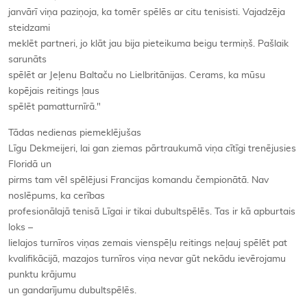
janvārī viņa paziņoja, ka tomēr spēlēs ar citu tenisisti. Vajadzēja
steidzami
meklēt partneri, jo klāt jau bija pieteikuma beigu termiņš. Pašlaik
sarunāts
spēlēt ar Jeļenu Baltaču no Lielbritānijas. Cerams, ka mūsu
kopējais reitings ļaus
spēlēt pamatturnīrā."
Tādas nedienas piemeklējušas
Līgu Dekmeijeri, lai gan ziemas pārtraukumā viņa cītīgi trenējusies
Floridā un
pirms tam vēl spēlējusi Francijas komandu čempionātā. Nav
noslēpums, ka cerības
profesionālajā tenisā Līgai ir tikai dubultspēlēs. Tas ir kā apburtais
loks –
lielajos turnīros viņas zemais vienspēļu reitings neļauj spēlēt pat
kvalifikācijā, mazajos turnīros viņa nevar gūt nekādu ievērojamu
punktu krājumu
un gandarījumu dubultspēlēs.