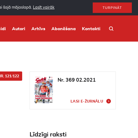
nai šajā mājaslapā.
Lasīt vairāk
TURPINĀT
idi
Autori
Arhīvs
Abonēšana
Kontakti
R. 121/122
Nr. 369 02.2021
LASI E-ŽURNĀLU
Līdzīgi raksti