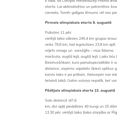
ir tāds, ka Latvijas riteņbraucēji Pekinā ier
starta. Lai aklimatizētos un patrenētos šos
ciemata. Tomēr galīgais lēmums vēl nav pi
Pirmais olimpiskais starts 9. augustā
Pulksten 11 pēc
vietējā laika sāksies 245,4 km grupas brauci
veiks 78,8 km, tad iegriezīsies 23,8 km aplī,
reljefs smags un sarežģīts – maz līdzena
maršruta, augšā lejā, augšā lejā. Laiks būs k
Belohvoščikam, kura pamatspecialitāte ir s
distance, vispirms vajadzēs šķiest spēkus 
karsts laiks ir pa prātam, Aleksejam nav ie
lietainā laikā, Gatim sutoņa nepatīk, bet var
Pēdējais olimpiskais starts 13. augustā
Solo distancē (47,6
km, divi apļi) piedalīsies 40 kungi un 25 
13.30 pēc vietējā laika (laika starpība ar Rī