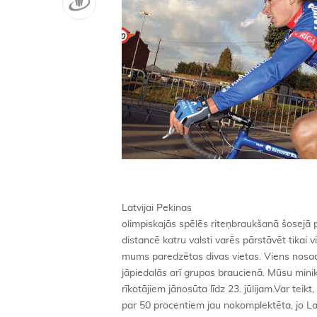
Latvijai Pekinas
olimpiskajās spēlēs riteņbraukšanā šosejā p
distancē katru valsti varēs pārstāvēt tikai 
mums paredzētas divas vietas. Viens nosacī
jāpiedalās arī grupas braucienā. Mūsu min
rīkotājiem jānosūta līdz 23. jūlijam.Var teik
par 50 procentiem jau nokomplektēta, jo La