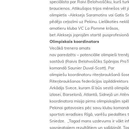
speciālista par Raivi Belohvoščiku, kurš turkl
braucienos. Atlikušajos trijos mēnešos vēl j
olimpietis -Aleksejs Saramotins vai Gatis Sm
pēdējo ceļazīmi uz Pekinu. Lielākoties neklā
amatieru kluba
VC La Pomme
krāsas,
bet Aleksejs joprojām startē pusprofesio
Olimpiskais koordinators
Vecākā trenera amats
nav paredzēts – potenciālie olimpieši tren
sastāvā (Raivis Belohvoščiks Spānijas
ProT
komandā
Saunier Duval-Scott
). Par
olimpiešu koordinatoru riteņbraukšanā šosej
Riteņbraukšanas federācijas izpilddirektor
Arkādijs Svece, kuram šī būs sestā olimpiā
izlasei, Barselonā, Atlantā, Sidnejā un Atēn
koordinatora misija pirms olimpiskajām spēl
Pekinai gatavosies pēc savu klubu komand
sportisti ieradīsies Rīgā, varēšu piedalīties 
Sniedze. „Tagad mans uzdevums ir vākt inf
sasniegtajiem rezultātiem un salīdzināt. Ta