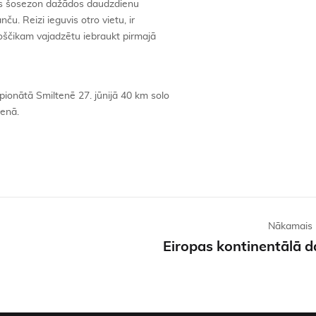
vis šosezon dažādos daudzdienu
ču. Reizi ieguvis otro vietu, ir
voščikam vajadzētu iebraukt pirmajā
ionātā Smiltenē 27. jūnijā 40 km solo
ienā.
Nākamais 
Eiropas kontinentālā 