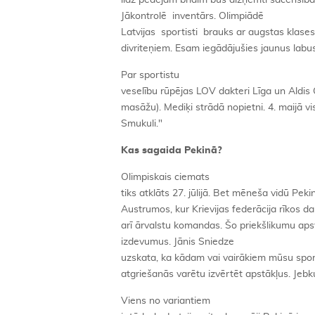
līdz pēdējam brīdim būs aizņemti sacensīb
Jākontrolē inventārs. Olimpiādē
Latvijas sportisti brauks ar augstas klase
divriteņiem. Esam iegādājušies jaunus labus 
Par sportistu
veselību rūpējas LOV dakteri Līga un Aldis C
masāžu). Mediķi strādā nopietni. 4. maijā vi
Smukuli."
Kas sagaida Pekinā?
Olimpiskais ciemats
tiks atklāts 27. jūlijā. Bet mēneša vidū Peki
Austrumos, kur Krievijas federācija rīkos d
arī ārvalstu komandas. Šo priekšlikumu ap
izdevumus. Jānis Sniedze
uzskata, ka kādam vai vairākiem mūsu sport
atgriešanās varētu izvērtēt apstākļus. Jebk
Viens no variantiem