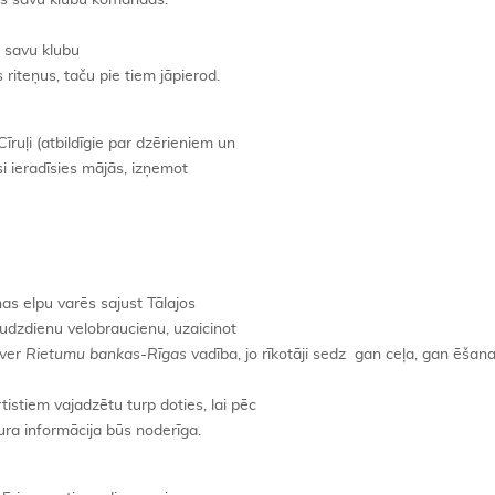
ās savu klubu komandās.
s savu klubu
riteņus, taču pie tiem jāpierod.
īruļi (atbildīgie par dzērieniem un
si ieradīsies mājās, izņemot
nas elpu varēs sajust Tālajos
audzdienu velobraucienu, uzaicinot
sver
Rietumu bankas-Rīgas
vadība, jo rīkotāji sedz gan ceļa, gan ēšan
istiem vajadzētu turp doties, lai pēc
ura informācija būs noderīga.