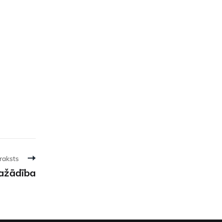
raksts
dažādība