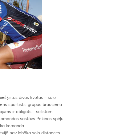
iešķirtas divas kvotas – solo
viens sportists, grupas braucienā
jums ir obligāts – solistam
ikomandas sastāvs Pekinas spēļu
t, ka komanda
tvijā nav labāka solo distances