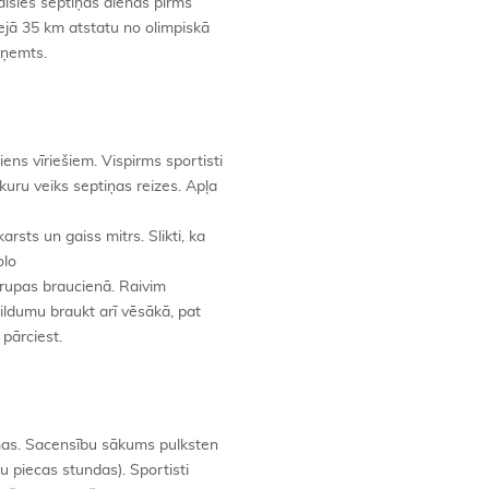
adīsies septiņas dienas pirms
ejā 35 km atstatu no olimpiskā
eņemts.
ens vīriešiem. Vispirms sportisti
 kuru veiks septiņas reizes. Apļa
arsts un gaiss mitrs. Slikti, ka
olo
grupas braucienā. Raivim
bildumu braukt arī vēsākā, pat
 pārciest.
dāmas. Sacensību sākums pulksten
gu piecas stundas). Sportisti