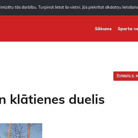
mizētu tās darbību. Turpinot lietot šo vietni, Jūs piekrītat sīkdatņu lietoša
Sākums
Sporta ve
ŽURNĀLS: N
n klātienes duelis