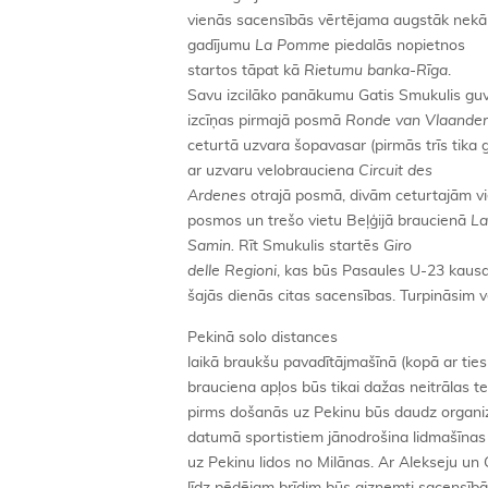
vienās sacensībās vērtējama augstāk nekā
gadījumu
La Pomme
piedalās nopietnos
startos tāpat kā
Rietumu banka-Rīga
.
Savu izcilāko panākumu Gatis Smukulis gu
izcīņas pirmajā posmā
Ronde
van Vlaande
ceturtā uzvara šopavasar (pirmās trīs tika g
ar uzvaru velobrauciena
Circuit des
Ardenes
otrajā posmā, divām ceturtajām v
posmos un trešo vietu Beļģijā braucienā
La
Samin.
Rīt Smukulis startēs
Giro
delle Regioni
, kas būs Pasaules U-23 kaus
šajās dienās citas sacensības. Turpināsim vē
Pekinā solo distances
laikā braukšu pavadītājmašīnā (kopā ar ties
brauciena apļos būs tikai dažas neitrālas t
pirms došanās uz Pekinu būs daudz organiz
datumā sportistiem jānodrošina lidmašīnas b
uz Pekinu lidos no Milānas. Ar Alekseju un Ga