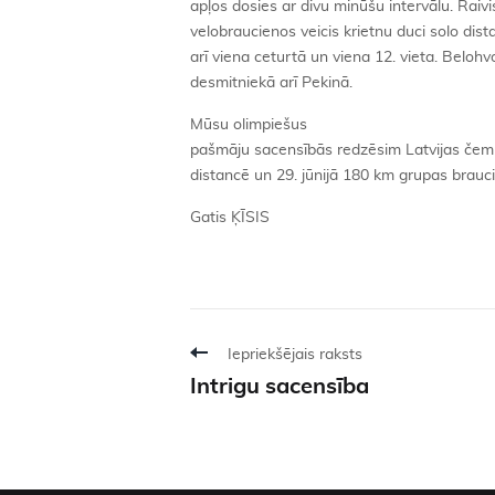
apļos dosies ar divu minūšu intervālu. Rai
velobraucienos veicis krietnu duci solo distan
arī viena ceturtā un viena 12. vieta. Beloh
desmitniekā arī Pekinā.
Mūsu olimpiešus
pašmāju sacensībās redzēsim Latvijas čemp
distancē un 29. jūnijā 180 km grupas brauc
Gatis ĶĪSIS
Iepriekšējais raksts
Intrigu sacensība