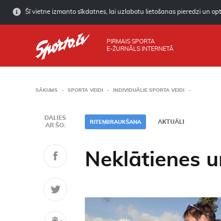
Šī vietne izmanto sīkdatnes, lai uzlabotu lietošanas pieredzi un opti
PIRMAIS SPORTA
E-ŽURNĀLS INTERNETĀ
SĀKUMS
SPORTA VEIDI
INDIVIDUĀLIE SPORTA VEIDI
DALIES
AKTUĀLI
RITEŅBRAUKŠANA
AR ŠO:
Neklātienes u