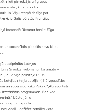
āt ir ļoti pieredzējis arī grupas
ānoskaidro, kurš būs otrs
ukulis. Viņu starpā rit cīņa par
tienē, jo Gatis pārstāv Francijas
nālajā komandā
Rietumu banka-Rīga
.
ējas un sacensībās piedalās savu klubu
our
ā apstiprināts Latvijas
s Jānis Sniedze, velomehāniķa amatā –
de (Seulā viņš palīdzēja PSRS
ās Latvijas riteņbraucējiem).Kā izpaudīsies
ēm un sacensību laikā Pekinā?„Abi sportisti
u izstrādātas programmas. Bet, kad
treniņā," klāsta Jānis
ormāciju par sportistu
s nav viegli – dažkārt zemāka vieta