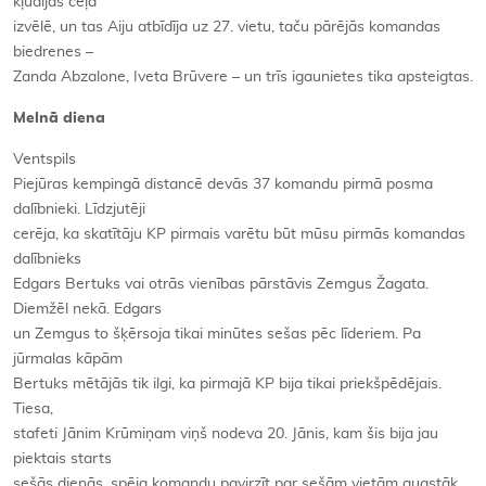
kļūdījās ceļa
izvēlē, un tas Aiju atbīdīja uz 27. vietu, taču pārējās komandas
biedrenes –
Zanda Abzalone, Iveta Brūvere – un trīs igaunietes tika apsteigtas.
Melnā diena
Ventspils
Piejūras kempingā distancē devās 37 komandu pirmā posma
dalībnieki. Līdzjutēji
cerēja, ka skatītāju KP pirmais varētu būt mūsu pirmās komandas
dalībnieks
Edgars Bertuks vai otrās vienības pārstāvis Zemgus Žagata.
Diemžēl nekā. Edgars
un Zemgus to šķērsoja tikai minūtes sešas pēc līderiem. Pa
jūrmalas kāpām
Bertuks mētājās tik ilgi, ka pirmajā KP bija tikai priekšpēdējais.
Tiesa,
stafeti Jānim Krūmiņam viņš nodeva 20. Jānis, kam šis bija jau
piektais starts
sešās dienās, spēja komandu pavirzīt par sešām vietām augstāk.