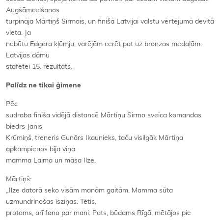
Augšāmcelšanos
turpināja Mārtiņš Sirmais, un finišā Latvijai valstu vērtējumā devītā
vieta. Ja
nebūtu Edgara kļūmju, varējām cerēt pat uz bronzas medaļām.
Latvijas dāmu
stafetei 15. rezultāts.
Palīdz ne tikai ģimene
Pēc
sudraba finiša vidējā distancē Mārtiņu Sirmo sveica komandas
biedrs Jānis
Krūmiņš, treneris Gunārs Ikaunieks, taču visilgāk Mārtiņa
apkampienos bija viņa
mamma Laima un māsa Ilze.
Mārtiņš:
„Ilze datorā seko visām manām gaitām. Mamma sūta
uzmundrinošas īsziņas. Tētis,
protams, arī fano par mani. Pats, būdams Rīgā, mētājos pie