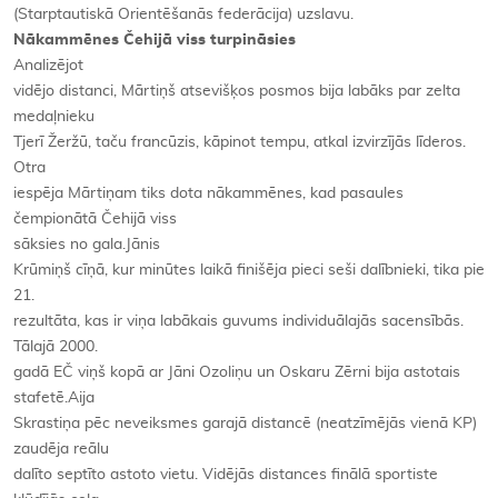
(Starptautiskā Orientēšanās federācija) uzslavu.
Nākammēnes Čehijā viss turpināsies
Analizējot
vidējo distanci, Mārtiņš atsevišķos posmos bija labāks par zelta
medaļnieku
Tjerī Žeržū, taču francūzis, kāpinot tempu, atkal izvirzījās līderos.
Otra
iespēja Mārtiņam tiks dota nākammēnes, kad pasaules
čempionātā Čehijā viss
sāksies no gala.Jānis
Krūmiņš cīņā, kur minūtes laikā finišēja pieci seši dalībnieki, tika pie
21.
rezultāta, kas ir viņa labākais guvums individuālajās sacensībās.
Tālajā 2000.
gadā EČ viņš kopā ar Jāni Ozoliņu un Oskaru Zērni bija astotais
stafetē.Aija
Skrastiņa pēc neveiksmes garajā distancē (neatzīmējās vienā KP)
zaudēja reālu
dalīto septīto astoto vietu. Vidējās distances finālā sportiste