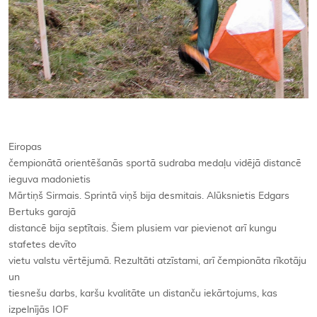
Eiropas
čempionātā orientēšanās sportā sudraba medaļu vidējā distancē
ieguva madonietis
Mārtiņš Sirmais. Sprintā viņš bija desmitais. Alūksnietis Edgars
Bertuks garajā
distancē bija septītais. Šiem plusiem var pievienot arī kungu
stafetes devīto
vietu valstu vērtējumā. Rezultāti atzīstami, arī čempionāta rīkotāju
un
tiesnešu darbs, karšu kvalitāte un distanču iekārtojums, kas
izpelnījās IOF