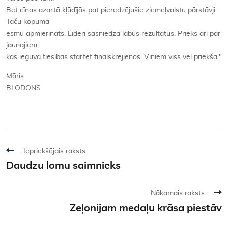
Bet cīņas azartā kļūdījās pat pieredzējušie ziemeļvalstu pārstāvji.
Taču kopumā
esmu apmierināts. Līderi sasniedza labus rezultātus. Prieks arī par
jaunajiem,
kas ieguva tiesības startēt finālskrējienos. Viņiem viss vēl priekšā."
Māris
BLODONS
Iepriekšējais raksts
Daudzu lomu saimnieks
Nākamais raksts
Zeļonijam medaļu krāsa piestāv