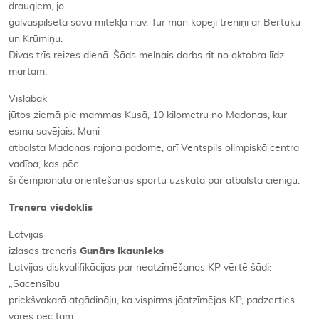
draugiem, jo
galvaspilsētā sava mitekļa nav. Tur man kopēji treniņi ar Bertuku
un Krūmiņu.
Divas trīs reizes dienā. Šāds melnais darbs rit no oktobra līdz
martam.
Vislabāk
jūtos ziemā pie mammas Kusā, 10 kilometru no Madonas, kur
esmu savējais. Mani
atbalsta Madonas rajona padome, arī Ventspils olimpiskā centra
vadība, kas pēc
šī čempionāta orientēšanās sportu uzskata par atbalsta cienīgu.
Trenera viedoklis
Latvijas
izlases treneris
Gunārs Ikaunieks
Latvijas diskvalifikācijas par neatzīmēšanos KP vērtē šādi:
„Sacensību
priekšvakarā atgādināju, ka vispirms jāatzīmējas KP, padzerties
varēs pēc tam.