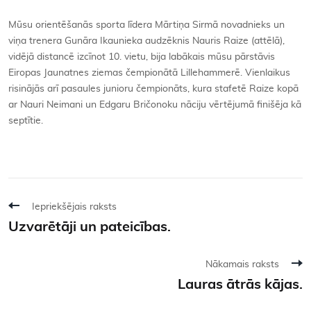
Mūsu orientēšanās sporta līdera Mārtiņa Sirmā novadnieks un
viņa trenera Gunāra Ikaunieka audzēknis Nauris Raize (attēlā),
vidējā distancē izcīnot 10. vietu, bija labākais mūsu pārstāvis
Eiropas Jaunatnes ziemas čempionātā Lillehammerē. Vienlaikus
risinājās arī pasaules junioru čempionāts, kura stafetē Raize kopā
ar Nauri Neimani un Edgaru Bričonoku nāciju vērtējumā finišēja kā
septītie.
Iepriekšējais raksts
Uzvarētāji un pateicības.
Nākamais raksts
Lauras ātrās kājas.