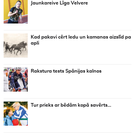
Jaunkareive Līga Velvere
Kad pakavi cērt ledu un kamanas aizslīd pa
apli
Rakstura tests Spānijas kalnos
Tur prieks ar bēdām kopā savērts…