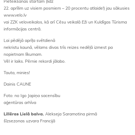
Pieteikšanās startam (līdz
22. aprīlim uz visiem posmiem – 20 procentu atlaide!) jau sākusies
www.velo.lv
vai ZZK veloveikalos, kā arī Cēsu veikalā
Eži
un Kuldīgas Tūrisma
informācijas centrā.
Lai pēdējā aprīļa svētdienā
nekristu kaunā, vēlams divas trīs reizes nedēļā izmest pa
nopietnam līkumam.
Vēl ir laiks. Pērnie rekordi jālabo.
Tauta, minies!
Dainis CAUNE
Foto: no Igo Japiņa sacensību
aģentūras arhīva
Lillēras Lielā balva.
Alekseja Saramotina pirmā
šīzsezonas uzvara Francijā