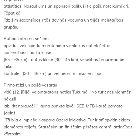
attīstīties. Nosaukums un sponsori palikuši tie paši, noteikumi arī.
Tāpat kā
līdz šim sacensības ritēs deviņās vecuma un trijās meistarības
grupās.
Būtībā katrā no sešiem
apvidus velosipēdu maratoniem vienlaikus notiek četras
sacensības: sporta klasē
(55 – 65 km), tautas klasē (30 – 45 km), veselības braucienā bez
laika
kontroles (30 – 45 km) un vēl bērnu minisacensības.
Pirmo reizi un pašā vasaras
vidū (12. jūlijā) velomaratons notiks Tukumā. "No turienes vienmēr
nākuši
labi riteņbraucēji," jauna punkta izvēli SEB MTB kartē pamato
Japiņš.
"Tā bija olimpieša Kaspara Ozera iniciatīva. Tur ir arī apvidniekiem
piemērots reljefs. Startēsim un finišēsim pilsētas centrā, attiecības
kārtosim