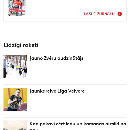
LASI E-ŽURNĀLU
Līdzīgi raksti
Jauno Zvēru audzinātājs
Jaunkareive Līga Velvere
Kad pakavi cērt ledu un kamanas aizslīd pa
apli