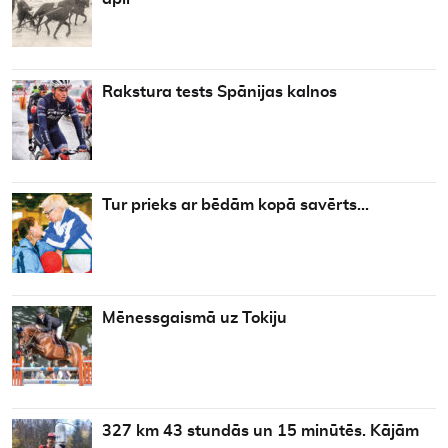
Rakstura tests Spānijas kalnos
Tur prieks ar bēdām kopā savērts…
Mēnessgaismā uz Tokiju
327 km 43 stundās un 15 minūtēs. Kājām