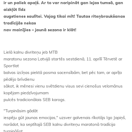
ir un paliek apaļš. Ar to var noripināt gan lejas tumsā, gan
aizkļūt līdz
augstienes saulītei. Vajag tikai mīt! Tautas riteņbraukšanas
tradīcijās nekas
nav mainījies – jaunā sezona ir klāt!
Lielā kalnu divriteņu jeb MTB
maratonu sezona Latvijā startēs sestdienā, 11. aprīlī Tērvetē ar
Sportlat
balvas izcīņas piektā posma sacensībām, bet pēc tam, ar aprīļa
pēdējo brīvdienu
sākot, ik mēnesi vienu svētdienu visus sevi cienošus velomānus
kopējam piedzīvojumam
pulcēs tradicionālais SEB karogs.
"Turpināsim gādāt
iespēju gūt jaunas emocijas," uzsver galvenais rīkotājs Igo Japiņš,
norādot, ka septītajā SEB kalnu divriteņu maratonā tradīcija
turpināšot