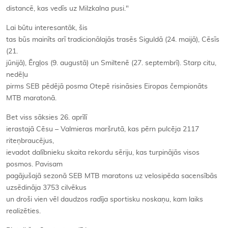
distancē, kas vedīs uz Milzkalna pusi."
Lai būtu interesantāk, šis
tas būs mainīts arī tradicionālajās trasēs Siguldā (24. maijā), Cēsīs
(21.
jūnijā), Ērgļos (9. augustā) un Smiltenē (27. septembrī). Starp citu,
nedēļu
pirms SEB pēdējā posma Otepē risināsies Eiropas čempionāts
MTB maratonā.
Bet viss sāksies 26. aprīlī
ierastajā Cēsu – Valmieras maršrutā, kas pērn pulcēja 2117
riteņbraucējus,
ievadot dalībnieku skaita rekordu sēriju, kas turpinājās visos
posmos. Pavisam
pagājušajā sezonā SEB MTB maratons uz velosipēda sacensībās
uzsēdināja 3753 cilvēkus
un droši vien vēl daudzos radīja sportisku noskaņu, kam laiks
realizēties.