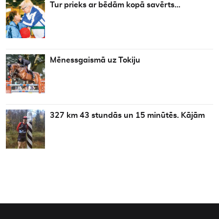
Tur prieks ar bēdām kopā savērts…
Mēnessgaismā uz Tokiju
327 km 43 stundās un 15 minūtēs. Kājām