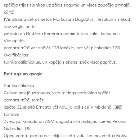
spēlēja trijos turnīros uz zāles seguma un visos zaudēja pirmajā
kārtā
(Vimbldonā četros setos Markosam Bagdatim). Iesākums nekad
nav viegls, un to
pierāda arī Rodžera Federera pirmie turnīri zāles laukumos.
Vienspēlēs
pamatturnīrā var spēlēt 128 labākie, bet vēl pieskaitiet 128
kvalifikācijas
turnīra dalībniekus, un kopējais skaits iznāk visai paprāvs.
Reitings un
google
Par kvalifikāciju
Gulbim nav jāuztraucas, viņa reitings nodrošina spēlēt
pamatturnīrā, tomēr
izsēto 32 skaitā Ernesta vēl nav. Ja veiksies Vimbldonā, jūlijā
turnīros
Zviedrijā, Kanādā un ASV, augustā olimpiskajās spēlēs Pekinā,
Gulbis līdz
US
Open
varētu pirmo reizi iekļūt izsēto vidū. Tas nozīmētu relatīvi