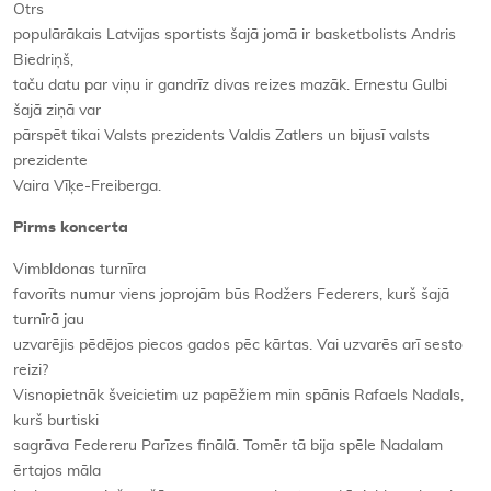
Otrs
populārākais Latvijas sportists šajā jomā ir basketbolists Andris
Biedriņš,
taču datu par viņu ir gandrīz divas reizes mazāk. Ernestu Gulbi
šajā ziņā var
pārspēt tikai Valsts prezidents Valdis Zatlers un bijusī valsts
prezidente
Vaira Vīķe-Freiberga.
Pirms koncerta
Vimbldonas turnīra
favorīts numur viens joprojām būs Rodžers Federers, kurš šajā
turnīrā jau
uzvarējis pēdējos piecos gados pēc kārtas. Vai uzvarēs arī sesto
reizi?
Visnopietnāk šveicietim uz papēžiem min spānis Rafaels Nadals,
kurš burtiski
sagrāva Federeru Parīzes finālā. Tomēr tā bija spēle Nadalam
ērtajos māla