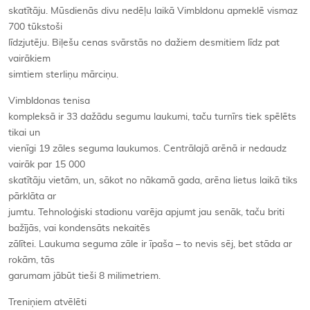
skatītāju. Mūsdienās divu nedēļu laikā Vimbldonu apmeklē vismaz
700 tūkstoši
līdzjutēju. Biļešu cenas svārstās no dažiem desmitiem līdz pat
vairākiem
simtiem sterliņu mārciņu.
Vimbldonas tenisa
kompleksā ir 33 dažādu segumu laukumi, taču turnīrs tiek spēlēts
tikai un
vienīgi 19 zāles seguma laukumos. Centrālajā arēnā ir nedaudz
vairāk par 15 000
skatītāju vietām, un, sākot no nākamā gada, arēna lietus laikā tiks
pārklāta ar
jumtu. Tehnoloģiski stadionu varēja apjumt jau senāk, taču briti
bažījās, vai kondensāts nekaitēs
zālītei. Laukuma seguma zāle ir īpaša – to nevis sēj, bet stāda ar
rokām, tās
garumam jābūt tieši 8 milimetriem.
Treniņiem atvēlēti