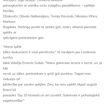
Murejam. Šajā nedēļā Londonā beidzas
paraugturnīrs ar vairāku izcilu zvaigžņu piedalīšanos – spēlēja
Novāks
Džokovičs, Dāvids Nalbandjans, Tomijs Rovredo, Nikolass Kīfers,
Markoss
Bagdatis. Reitinga punkti te netika gūti, toties vēlamā pieredze
spēlēs ar
spēcīgiem pretiniekiem gan.
"Mana spēle
zāles laukumiem ir visai piemērota," tā medijiem jau Londonas
turnīra
laikā stāstīja Ernests Gulbis. "Mans galvenais ierocis ir serve, un, ja
labi
servē uz zāles, pretiniekam ir grūti gūt punktus. Tagad man
radusies arī
pārliecība par savām spējām. Zinu, ka varu spēlēt tikpat augstā
līmenī kā
pasaules
Top 10
tenisisti un arī uzvarēt. Galvenais ir psiholoģiskā
sagatavotība."