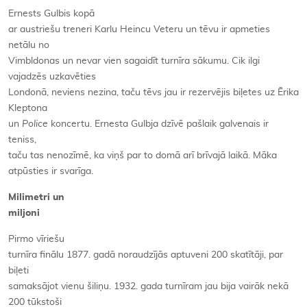
Ernests Gulbis kopā
ar austriešu treneri Karlu Heincu Veteru un tēvu ir apmeties
netālu no
Vimbldonas un nevar vien sagaidīt turnīra sākumu. Cik ilgi
vajadzēs uzkavēties
Londonā, neviens nezina, taču tēvs jau ir rezervējis biļetes uz Ērika
Kleptona
un
Police
koncertu. Ernesta Gulbja dzīvē pašlaik galvenais ir
teniss,
taču tas nenozīmē, ka viņš par to domā arī brīvajā laikā. Māka
atpūsties ir svarīga.
Milimetri un
miljoni
Pirmo vīriešu
turnīra finālu 1877. gadā noraudzījās aptuveni 200 skatītāji, par
biļeti
samaksājot vienu šiliņu. 1932. gada turnīram jau bija vairāk nekā
200 tūkstoši