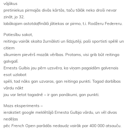
vājākus
pretiniekus pirmajās divās kārtās, taču tālāk neko droši nevar
zināt, jo 32.
labākajam astotdaļfinālā jātiekas ar pirmo, t.i. Rodžeru Federeru.
Patiesību sakot,
reitingu vairāk skaita žurnālisti un līdzjutēji, paši sportisti spēlē un
citiem
sīkumiem pievērš mazāk vērības. Protams, visi grib būt reitinga
galvgalī.
Ernests Gulbis jau pērn uzsvēra, ka viņam pagaidām galvenais
esot uzlabot
spēli, tad nāks gan uzvaras, gan reitinga punkti. Tagad darbības
vārdu
nākt
jau var lietot tagadnē – ir gan panākumi, gan punkti.
Mazs eksperiments –
ierakstiet
google
meklētājā Ernesta Gulbja vārdu, un vēl divas
nedēļas
pēc
French Open
parādās nedaudz vairāk par 400 000 atsauču.