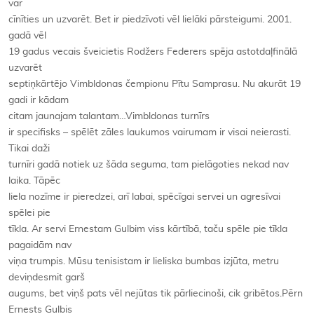
var
cīnīties un uzvarēt. Bet ir piedzīvoti vēl lielāki pārsteigumi. 2001.
gadā vēl
19 gadus vecais šveicietis Rodžers Federers spēja astotdaļfinālā
uzvarēt
septiņkārtējo Vimbldonas čempionu Pītu Samprasu. Nu akurāt 19
gadi ir kādam
citam jaunajam talantam…Vimbldonas turnīrs
ir specifisks – spēlēt zāles laukumos vairumam ir visai neierasti.
Tikai daži
turnīri gadā notiek uz šāda seguma, tam pielāgoties nekad nav
laika. Tāpēc
liela nozīme ir pieredzei, arī labai, spēcīgai servei un agresīvai
spēlei pie
tīkla. Ar servi Ernestam Gulbim viss kārtībā, taču spēle pie tīkla
pagaidām nav
viņa trumpis. Mūsu tenisistam ir lieliska bumbas izjūta, metru
deviņdesmit garš
augums, bet viņš pats vēl nejūtas tik pārliecinoši, cik gribētos.Pērn
Ernests Gulbis