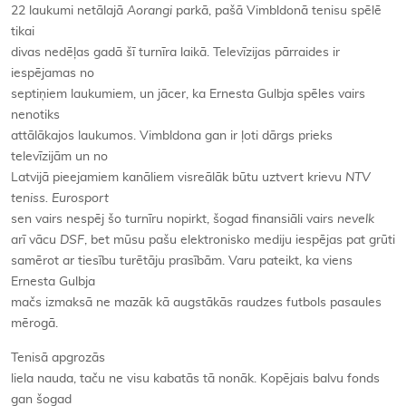
22 laukumi netālajā
Aorangi
parkā, pašā Vimbldonā tenisu spēlē
tikai
divas nedēļas gadā šī turnīra laikā. Televīzijas pārraides ir
iespējamas no
septiņiem laukumiem, un jācer, ka Ernesta Gulbja spēles vairs
nenotiks
attālākajos laukumos. Vimbldona gan ir ļoti dārgs prieks
televīzijām un no
Latvijā pieejamiem kanāliem visreālāk būtu uztvert krievu
NTV
teniss.
Eurosport
sen vairs nespēj šo turnīru nopirkt, šogad finansiāli vairs
nevelk
arī vācu
DSF
, bet mūsu pašu elektronisko mediju iespējas pat grūti
samērot ar tiesību turētāju prasībām. Varu pateikt, ka viens
Ernesta Gulbja
mačs izmaksā ne mazāk kā augstākās raudzes futbols pasaules
mērogā.
Tenisā apgrozās
liela nauda, taču ne visu kabatās tā nonāk. Kopējais balvu fonds
gan šogad