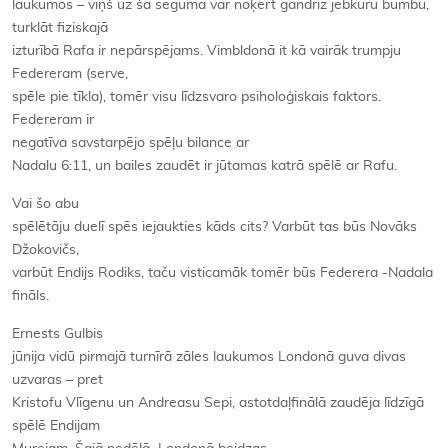
laukumos – viņš uz šā seguma var noķert gandrīz jebkuru bumbu,
turklāt
fiziskajā
izturībā Rafa ir nepārspējams. Vimbldonā it kā vairāk trumpju
Federeram (serve,
spēle pie tīkla), tomēr visu līdzsvaro psiholoģiskais faktors.
Federeram ir
negatīva savstarpējo spēļu bilance ar
Nadalu 6:11, un bailes zaudēt ir jūtamas katrā spēlē ar Rafu.
Vai šo abu
spēlētāju duelī spēs iejaukties kāds cits? Varbūt tas būs Novāks
Džokovičs,
varbūt Endijs Rodiks, taču visticamāk tomēr būs Federera -Nadala
fināls.
Ernests Gulbis
jūnija vidū pirmajā turnīrā zāles laukumos Londonā guva divas
uzvaras – pret
Kristofu Vlīgenu un Andreasu Sepi, astotdaļfinālā zaudēja līdzīgā
spēlē Endijam