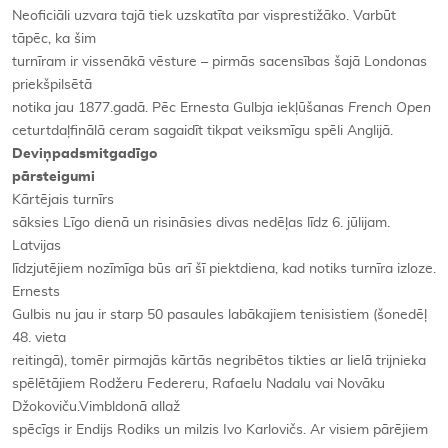
Neoficiāli uzvara tajā tiek uzskatīta par visprestižāko. Varbūt
tāpēc, ka šim
turnīram ir vissenākā vēsture – pirmās sacensības šajā Londonas
priekšpilsētā
notika jau 1877.gadā. Pēc Ernesta Gulbja iekļūšanas
French Open
ceturtdaļfinālā ceram sagaidīt tikpat veiksmīgu spēli Anglijā.
Deviņpadsmitgadīgo
pārsteigumi
Kārtējais turnīrs
sāksies Līgo dienā un risināsies divas nedēļas līdz 6. jūlijam.
Latvijas
līdzjutējiem nozīmīga būs arī šī piektdiena, kad notiks turnīra izloze.
Ernests
Gulbis nu jau ir starp 50 pasaules labākajiem tenisistiem (šonedēļ
48. vieta
reitingā), tomēr pirmajās kārtās negribētos tikties ar lielā trijnieka
spēlētājiem Rodžeru Federeru, Rafaelu Nadalu vai Novāku
Džokoviču.Vimbldonā allaž
spēcīgs ir Endijs Rodiks un milzis Ivo Karlovičs. Ar visiem pārējiem