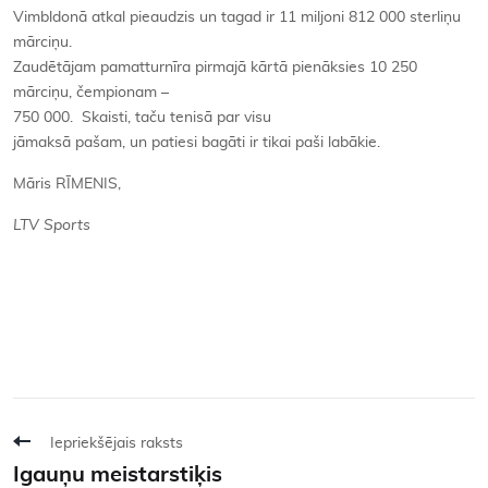
Vimbldonā atkal pieaudzis un tagad ir 11 miljoni 812 000 sterliņu
mārciņu.
Zaudētājam pamatturnīra pirmajā kārtā pienāksies 10 250
mārciņu, čempionam –
750 000. Skaisti, taču tenisā par visu
jāmaksā pašam, un patiesi bagāti ir tikai paši labākie.
Māris RĪMENIS,
LTV Sports
Iepriekšējais raksts
Igauņu meistarstiķis