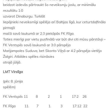
beidzot izdevās pārtraukt šo neveiksmju joslu, ar minimālu
rezultātu 1:0
uzvarot
Dinaburgu
. Turklāt
liepājnieki neveiksmīgi spēlēja arī Baltijas līgā, kur ceturtdaļfināla
pirmajā
mačā savā laukumā ar 2:3 piekāpās FK
Rīga
.
Toties mierīgi par vietu pusfinālā var būt divi citi mūsu pārstāvji –
FK
Ventspils
savā laukumā ar 3:0 pārspēja
Marijampoles
Suduva
, bet
Skonto
Viļņā ar 4:2 pārspēja vietējo
Žalgiri
. Atbildes spēles risināsies
otrajā jūlijā.
LMT Virslīga
(pēc 8. jūnija
spēlēm)
FK
Ventspils
11 8 2 1 17:2 26
FK
Rīga
11 7 1 3 17:12 22