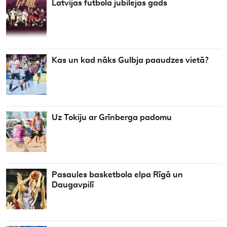
Latvijas futbola jubilejas gads
Kas un kad nāks Gulbja paaudzes vietā?
Uz Tokiju ar Grīnberga padomu
Pasaules basketbola elpa Rīgā un
Daugavpilī