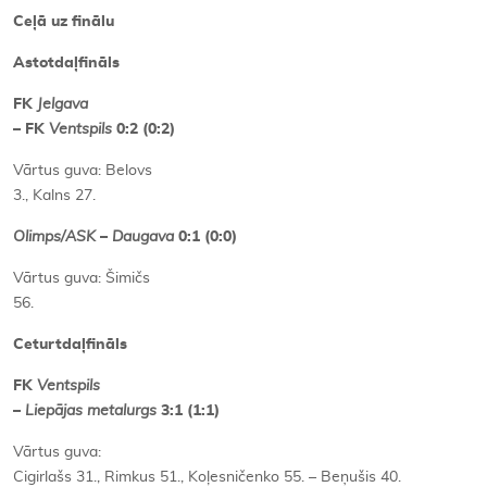
Ceļā uz finālu
Astotdaļfināls
FK
Jelgava
– FK
Ventspils
0:2 (0:2)
Vārtus guva: Belovs
3., Kalns 27.
Olimps/ASK
–
Daugava
0:1 (0:0)
Vārtus guva: Šimičs
56.
Ceturtdaļfināls
FK
Ventspils
–
Liepājas metalurgs
3:1 (1:1)
Vārtus guva:
Cigirlašs 31., Rimkus 51., Koļesničenko 55. – Beņušis 40.