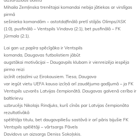
aizsardzības balsta
Mihaila Zemļinska trenētajai komandai nebija jātiekas ar virslīgas
pirmā
sešinieka komandām – astotdaļfinālā pretī stājās
Olimps/ASK
(1:0), pusfinālā – Ventspils
Vindava
(2:1), bet pusfinālā – FK
Jūrmala
(2:1).
Lai gan
uz papīra
spēcīgāka ir Ventspils
komanda,
Daugavas
futbolistiem jābūt
augstākai motivācijai – Daugavpils klubam ir vienreizēja iespēja
pirmo reizi
izcīnīt ceļazīmi uz Eirokausiem. Tiesa,
Daugava
var iegūt vietu UEFA kausa izcīņā arī zaudējuma gadījumā – ja FK
Ventspils
uzvarēs Latvijas čempionātā.
Daugavas
galvenā cerība ir
baltkrievu
uzbrucējs Nikolajs Rindjuks, kurš cīnās par Latvijas čempionāta
rezultatīvākā
spēlētāja titulu, bet daugavpiliešu sastāvā ir arī pāris bijušie FK
Ventspils
spēlētāji – vārtsargs Pāvels
Davidovs un aizsargs Deniss Sokoļskis.