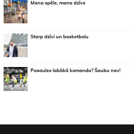
Mana spēle, mana dzīve
Starp dzīvi un basketbolu
Pasaules labākā komanda? Šaubu nav!