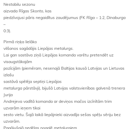
Nestabilu sezonu
aizvada Rīgas
Skonto
, kas
piedzīvojusi pāris negaidītus zaudējumus (FK
Rīga
– 1:2,
Dinaburga
–
0:3).
Pirmā riņķa lielāko
vilšanos sagādājis
Liepājas metalurgs
.
Lai gan sastāva ziņā Liepājas komanda varētu pretendēt uz
visaugstākajām
pozīcijām (piemēram, nesenajā Baltijas kausā Latvijas un Lietuvas
izlašu
sastāvā spēlēja septiņi
Liepājas
metalurga
pārstāvji), bijušā Latvijas valstsvienības galvenā trenera
Jurija
Andrejeva vadītā komanda ar deviņos mačos izcīnītām trim
uzvarām ieņem tikai
sesto vietu. Šajā laikā liepājnieki aizvadīja sešas spēļu sēriju bez
uzvarām.
Pagājušajā nedēļas nogalē
metalurgiem