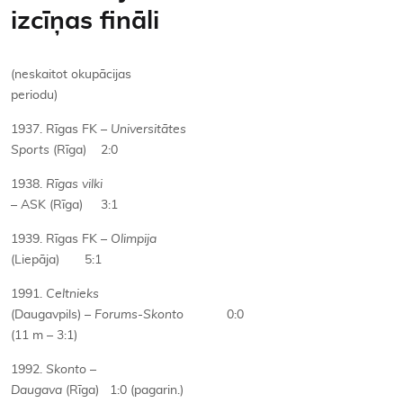
izcīņas fināli
(neskaitot okupācijas
periodu)
1937. Rīgas FK –
Universitātes
Sports
(Rīga) 2:0
1938.
Rīgas vilki
– ASK (Rīga) 3:1
1939. Rīgas FK –
Olimpija
(Liepāja) 5:1
1991.
Celtnieks
(Daugavpils) –
Forums-Skonto
0:0
(11 m – 3:1)
1992.
Skonto
–
Daugava
(Rīga) 1:0 (pagarin.)