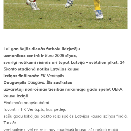
Lai gan šajās dienās futbola līdzjutēju
uzmanības centrā ir
Euro 2008
cīņas,
svarīgi notikumi risinās arī tepat Latvijā – svētdien plkst. 14
Skonto
stadionā notiks Latvijas kausa
izcīņas finālmačs: FK
Ventspils
–
Daugavpils
Daugava
. Šīs sacīkstes
uzvarētāji nodrošinās tiesības nākamajā gadā spēlēt UEFA
kausa izcīņā.
Finālmača neapšaubāmi
favorīti ir FK
Ventspils
, kas pēdējo
sešu gadu laikā jau piekto reizi spēlēs Latvijas kausa izcīņas finālā.
Turklāt
ventspilnieki vēl ne reizi nav zaudējuši kausa izšķirošajā mačā.