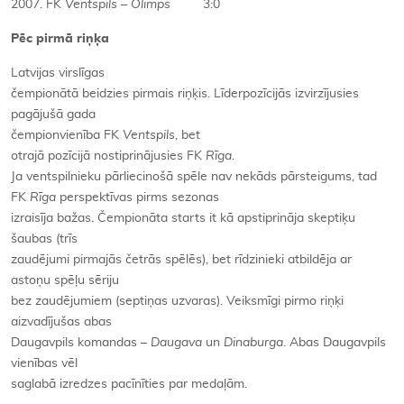
2007. FK
Ventspils
–
Olimps
3:0
Pēc pirmā riņķa
Latvijas virslīgas
čempionātā beidzies pirmais riņķis. Līderpozīcijās izvirzījusies
pagājušā gada
čempionvienība FK
Ventspils
, bet
otrajā pozīcijā nostiprinājusies FK
Rīga
.
Ja ventspilnieku pārliecinošā spēle nav nekāds pārsteigums, tad
FK
Rīga
perspektīvas pirms sezonas
izraisīja bažas. Čempionāta starts it kā apstiprināja skeptiķu
šaubas (trīs
zaudējumi pirmajās četrās spēlēs), bet rīdzinieki atbildēja ar
astoņu spēļu sēriju
bez zaudējumiem (septiņas uzvaras). Veiksmīgi pirmo riņķi
aizvadījušas abas
Daugavpils komandas –
Daugava
un
Dinaburga
. Abas Daugavpils
vienības vēl
saglabā izredzes pacīnīties par medaļām.