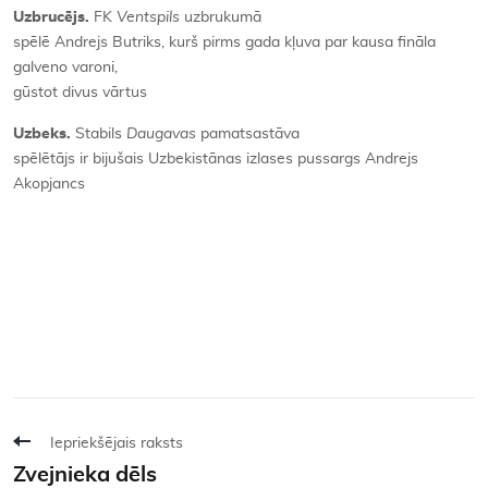
Uzbrucējs.
FK
Ventspils
uzbrukumā
spēlē Andrejs Butriks, kurš pirms gada kļuva par kausa fināla
galveno varoni,
gūstot divus vārtus
Uzbeks.
Stabils
Daugavas
pamatsastāva
spēlētājs ir bijušais Uzbekistānas izlases pussargs Andrejs
Akopjancs
Iepriekšējais raksts
Zvejnieka dēls