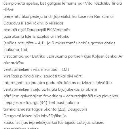
čempionāta spēles, bet galīgais lēmums par Vīta līdzdalību finālā
tikšot
pieņemts tikai pēdējā brīdī. Jāpiebilst, ka šosezon Rimkum ar
Daugavu
ir savi rēķini, jo virslīgas
pirmajā riņķī Daugavpilī FK
Ventspils
uzbrukuma līderis izcēlās ar
hettriku
(spēles rezultāts – 4:1). Ja Rimkus tomēr nebūs gatavs doties
laukumā, tad,
visticamāk, par Butrika uzbrukuma partneri kļūs Koļesničenko. Ar
aizsardzību
ventspilniekiem viss ir kārtībā –
LMT
Virslīgas
pirmajā riņķi zaudēti tikai divi vārti.
Interesanti, ka jau otro gadu pēc kārtas ar izlozes
labvēlību
ventspilniekiem ceļā uz finālu bija jātiekas ar abiem
pārējiem galvenajiem favorītiem – ceturtdaļfinālā tika pieveikts
Liepājas metalurgs
(3:1), bet pusfinālā no
turnīra izmests Rīgas
Skonto
(2:1). Daugavpils
Daugavai
izloze bija labvēlīgāka, jo
kausa izcīņas iepriekšējās kārtās bijušā Latvijas izlases