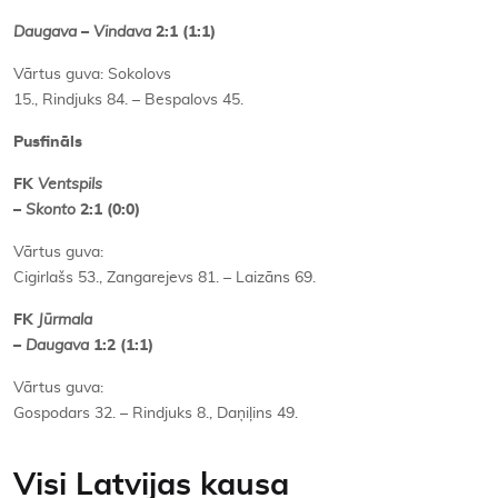
Daugava
–
Vindava
2:1 (1:1)
Vārtus guva: Sokolovs
15., Rindjuks 84. – Bespalovs 45.
Pusfināls
FK
Ventspils
–
Skonto
2:1 (0:0)
Vārtus guva:
Cigirlašs 53., Zangarejevs 81. – Laizāns 69.
FK
Jūrmala
–
Daugava
1:2 (1:1)
Vārtus guva:
Gospodars 32. – Rindjuks 8., Daņiļins 49.
Visi Latvijas kausa