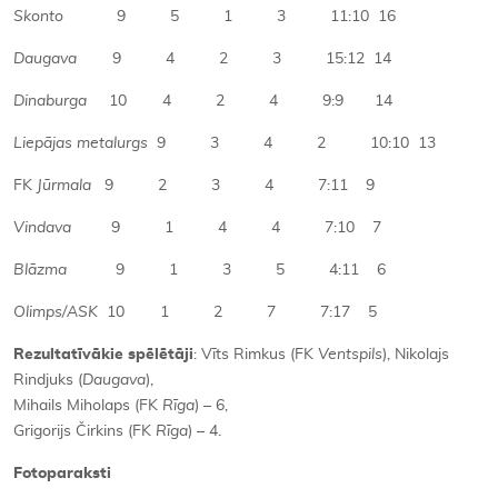
Skonto
9 5 1 3 11:10 16
Daugava
9 4 2 3 15:12 14
Dinaburga
10 4 2 4 9:9 14
Liepājas metalurgs
9 3 4 2 10:10 13
FK
Jūrmala
9 2 3 4 7:11 9
Vindava
9 1 4 4 7:10 7
Blāzma
9 1 3 5 4:11 6
Olimps/ASK
10 1 2 7 7:17 5
Rezultatīvākie spēlētāji
: Vīts Rimkus (FK
Ventspils
), Nikolajs
Rindjuks (
Daugava
),
Mihails Miholaps (FK
Rīga
) – 6,
Grigorijs Čirkins (FK
Rīga
) – 4.
Fotoparaksti