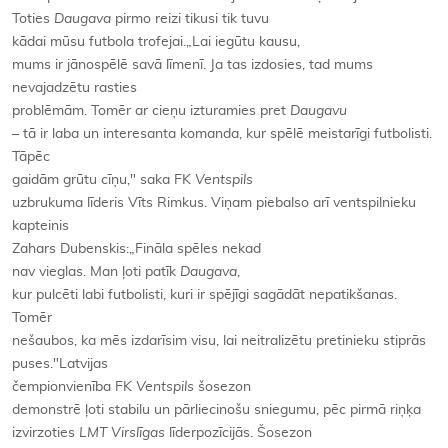
Toties
Daugava
pirmo reizi tikusi tik tuvu
kādai mūsu futbola trofejai.„Lai iegūtu kausu,
mums ir jānospēlē savā līmenī. Ja tas izdosies, tad mums
nevajadzētu rasties
problēmām. Tomēr ar cieņu izturamies pret
Daugavu
– tā ir laba un interesanta komanda, kur spēlē meistarīgi futbolisti.
Tāpēc
gaidām grūtu cīņu," saka FK
Ventspils
uzbrukuma līderis Vīts Rimkus. Viņam piebalso arī ventspilnieku
kapteinis
Zahars Dubenskis:„Fināla spēles nekad
nav vieglas. Man ļoti patīk
Daugava
,
kur pulcēti labi futbolisti, kuri ir spējīgi sagādāt nepatikšanas.
Tomēr
nešaubos, ka mēs izdarīsim visu, lai neitralizētu pretinieku stiprās
puses."Latvijas
čempionvienība FK
Ventspils
šosezon
demonstrē ļoti stabilu un pārliecinošu sniegumu, pēc pirmā riņķa
izvirzoties
LMT Virslīgas
līderpozīcijās. Šosezon