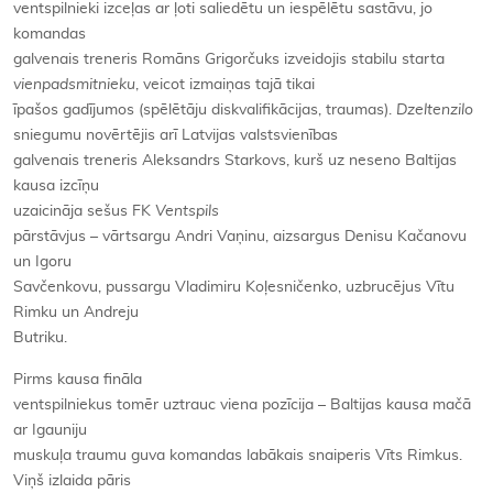
ventspilnieki izceļas ar ļoti saliedētu un iespēlētu sastāvu, jo
komandas
galvenais treneris Romāns Grigorčuks izveidojis stabilu starta
vienpadsmitnieku
, veicot izmaiņas tajā tikai
īpašos gadījumos (spēlētāju diskvalifikācijas, traumas).
Dzeltenzilo
sniegumu novērtējis arī Latvijas valstsvienības
galvenais treneris Aleksandrs Starkovs, kurš uz neseno Baltijas
kausa izcīņu
uzaicināja sešus FK
Ventspils
pārstāvjus – vārtsargu Andri Vaņinu, aizsargus Denisu Kačanovu
un Igoru
Savčenkovu, pussargu Vladimiru Koļesničenko, uzbrucējus Vītu
Rimku un Andreju
Butriku.
Pirms kausa fināla
ventspilniekus tomēr uztrauc viena pozīcija – Baltijas kausa mačā
ar Igauniju
muskuļa traumu guva komandas labākais snaiperis Vīts Rimkus.
Viņš izlaida pāris