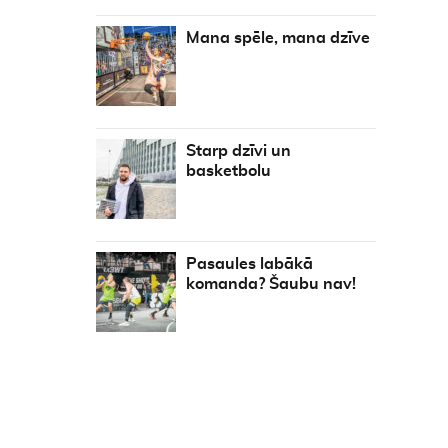
Mana spēle, mana dzīve
Starp dzīvi un
basketbolu
Pasaules labākā
komanda? Šaubu nav!