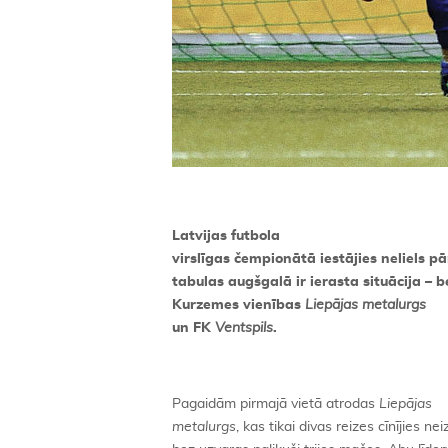
Latvijas futbola
virslīgas čempionātā iestājies neliels 
tabulas augšgalā ir ierasta situācija – 
Kurzemes vienības
Liepājas metalurgs
un FK
Ventspils
.
Pagaidām pirmajā vietā atrodas
Liepājas
metalurgs
, kas tikai divas reizes cīnījies nei