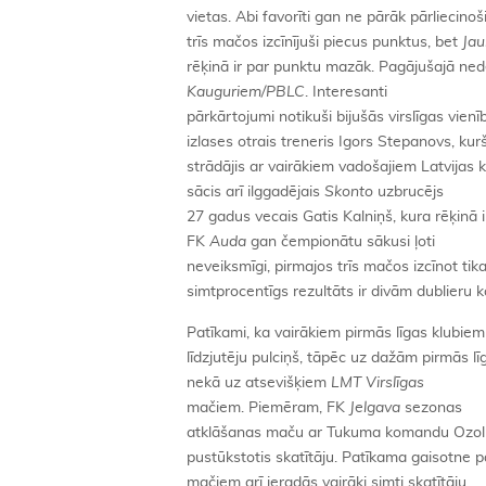
vietas. Abi favorīti gan ne pārāk pārliecino
trīs mačos izcīnījuši piecus punktus, bet
Jau
rēķinā ir par punktu mazāk. Pagājušajā ne
Kauguriem/PBLC
. Interesanti
pārkārtojumi notikuši bijušās virslīgas vien
izlases otrais treneris Igors Stepanovs, ku
strādājis ar vairākiem vadošajiem Latvijas 
sācis arī ilggadējais
Skonto
uzbrucējs
27 gadus vecais Gatis Kalniņš, kura rēķinā i
FK
Auda
gan čempionātu sākusi ļoti
neveiksmīgi, pirmajos trīs mačos izcīnot tik
simtprocentīgs rezultāts ir divām dublier
Patīkami, ka vairākiem pirmās līgas klubiem 
līdzjutēju pulciņš, tāpēc uz dažām pirmās lī
nekā uz atsevišķiem
LMT Virslīgas
mačiem. Piemēram, FK
Jelgava
sezonas
atklāšanas maču ar Tukuma komandu Ozolni
pustūkstotis skatītāju. Patīkama gaisotne pa
mačiem arī ieradās vairāki simti skatītāju.