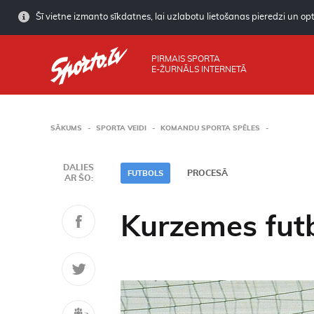
Šī vietne izmanto sīkdatnes, lai uzlabotu lietošanas pieredzi un opti
PIRMAIS SPORTA
E-ŽURNĀLS INTERNETĀ
SĀKUMS
SPORTA VEIDI
KOMANDU SPORTA SPĒLES
DALIES
PROCESĀ
FUTBOLS
AR ŠO:
Kurzemes fut