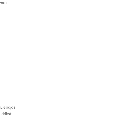
āvēm
–
Liepājas
drīkst