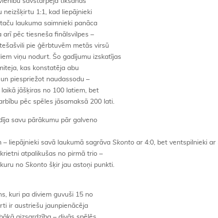
rvienību savstarpējā tikšanās
 neizšķirtu 1:1, kad liepājnieki
, taču laukuma saimnieki panāca
arī pēc tiesneša finālsvilpes –
tešašvili pie ģērbtuvēm metās virsū
em viņu nodurt. Šo gadījumu izskatījas
miteja, kas konstatēja abu
u un piespriežot naudassodu –
aikā jāšķiras no 100 latiem, bet
rbību pēc spēles jāsamaksā 200 lati.
ādīja savu pārākumu pār galveno
m – liepājnieki savā laukumā sagrāva
Skonto
ar 4:0, bet ventspilnieki ar
rietni atpalikušas no pirmā trio –
 kuru no
Skonto
šķir jau astoņi punkti.
s, kuri pa diviem guvuši 15 no
ti ir austriešu jaunpienācēja
abākā aizsardzība – divās spēlēs