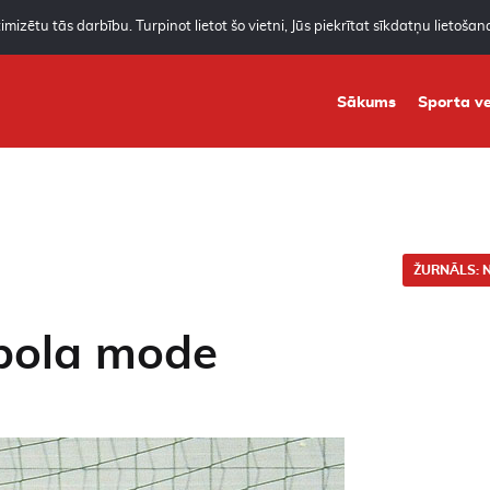
mizētu tās darbību. Turpinot lietot šo vietni, Jūs piekrītat sīkdatņu lietoša
Sākums
Sporta ve
ŽURNĀLS: N
bola mode