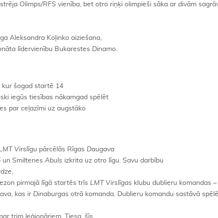
strēja
Olimps/RFS
vienība, bet otro riņķi olimpieši sāka ar divām sagr
rga Aleksandra Koļinko aiziešana,
onāta līdervienību Bukarestes
Dinamo
.
, kur šogad startē 14
ski iegūs tiesības nākamgad spēlēt
ties par ceļazīmi uz augstāko
LMT Virslīgu
pārcēlās Rīgas
Daugava
5
un Smiltenes
Abuls
izkrita uz otro līgu. Savu darbību
rdze
,
sezon pirmajā līgā startēs trīs
LMT Virslīgas
klubu dublieru komandas 
ava
, kas ir
Dinaburgas
otrā komanda. Dublieru komandu sastāvā spēlē 
 par trim leģionāriem. Tiesa, šīs