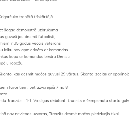
igorčuka trenētā trīskārtējā
, bet šogad demonstrē uzbrukuma
us guvuši jau desmit futbolisti,
umiem ir 35 gadus vecais veterāns
isu laiku nav apmierināts ar komandas
Rimkus kopā ar komandas biedru Denisu
spēļu robežu.
Skonto
, kas desmit mačos guvusi 29 vārtus.
Skonto
izceļas ar apbrīno
em favorītiem, bet uzvarējuši 7 no 8
onto
andu
Tranzīts
– 1:1. Virslīgas debitanti
Tranzīts
ir čempionāta starta gal
ēķinā nav nevienas uzvaras,
Tranzīts
desmit mačos piedzīvojis tikai