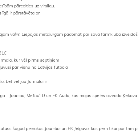
sībām pārcelties uz virslīgu.
slīgā ir pārstāvēta ar
elajam
valim Liepājas metalurgam
padomāt par sava fārmkluba izveido
BLC
rmala, kur vēl pirms septiņiem
vusi par vienu no Latvijas futbola
la
, bet vēl jau Jūrmalai ir
īga –
Jaunība,
Metta/LU
un FK
Auda
, kas mājas spēles aizvada Ķekavā.
statuss šogad pienākas
Jaunībai
un FK
Jelgava
, kas pērn tikai par trim 