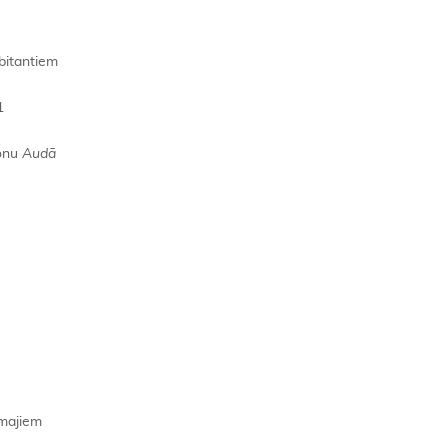
ebitantiem
1
zonu
Audā
rmajiem