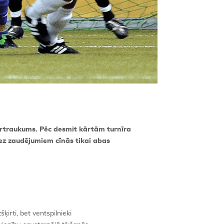
pārtraukums. Pēc desmit kārtām turnīra
bez zaudējumiem cīnās tikai abas
zšķirti, bet ventspilnieki