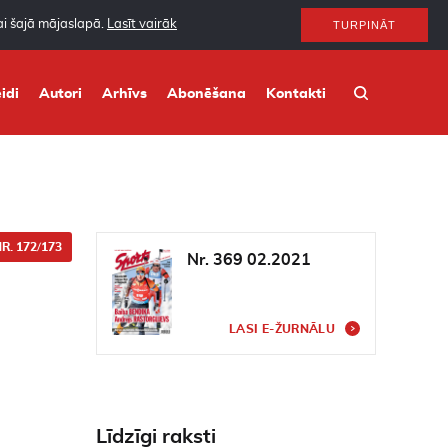
nai šajā mājaslapā.
Lasīt vairāk
TURPINĀT
idi
Autori
Arhīvs
Abonēšana
Kontakti
R. 172/173
Nr. 369 02.2021
LASI E-ŽURNĀLU
Līdzīgi raksti