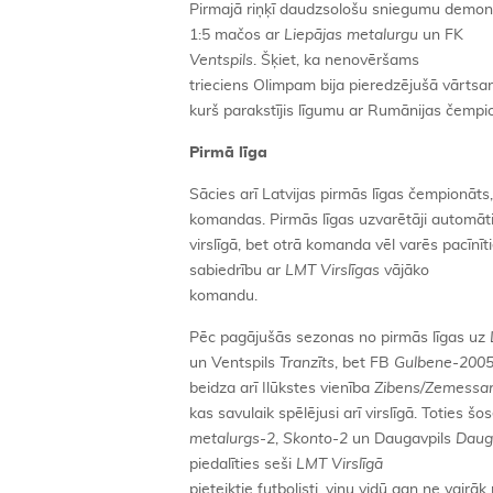
Pirmajā riņķī daudzsološu sniegumu demon
1:5 mačos ar
Liepājas metalurgu
un FK
Ventspils
. Šķiet, ka nenovēršams
trieciens Olimpam bija pieredzējušā vārtsa
kurš parakstījis līgumu ar Rumānijas čempi
Pirmā līga
Sācies arī Latvijas pirmās līgas čempionāts
komandas. Pirmās līgas uzvarētāji automāti
virslīgā, bet otrā komanda vēl varēs pacīnī
sabiedrību ar
LMT Virslīgas
vājāko
komandu.
Pēc pagājušās sezonas no pirmās līgas uz
un Ventspils
Tranzīts
, bet FB
Gulbene-200
beidza arī Ilūkstes vienība
Zibens/Zemessa
kas savulaik spēlējusi arī virslīgā. Toties šo
metalurgs-2
,
Skonto-2
un Daugavpils
Daug
piedalīties seši
LMT Virslīgā
pieteiktie futbolisti, viņu vidū gan ne vairāk