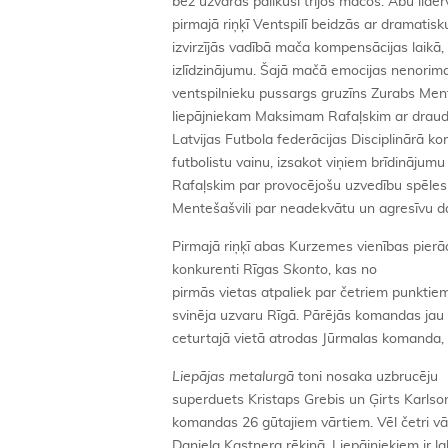
bez uzvaras palikuši trijos mačos. Abu līde
pirmajā riņķī Ventspilī beidzās ar dramatisku
izvirzījās vadībā mača kompensācijas laikā
izlīdzinājumu. Šajā mačā emocijas nenorima 
ventspilnieku pussargs gruzīns Zurabs Men
liepājniekam Maksimam Rafaļskim ar draudi
Latvijas Futbola federācijas Disciplinārā ko
futbolistu vainu, izsakot viņiem brīdinājum
Rafaļskim par provocējošu uzvedību spēles l
Mentešašvili par neadekvātu un agresīvu da
Pirmajā riņķī abas Kurzemes vienības pier
konkurenti Rīgas
Skonto
, kas no
pirmās vietas atpaliek par četriem punktie
svinēja uzvaru Rīgā. Pārējās komandas jau k
ceturtajā vietā atrodas Jūrmalas komanda,
Liepājas metalurgā
toni nosaka uzbrucēju
superduets Kristaps Grebis un Ģirts Karlson
komandas 26 gūtajiem vārtiem. Vēl četri vār
Daniela Kastnera rēķinā. Liepājniekiem ir l