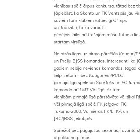
vienības spēlē ārpus konkursa, tātad bez tie
Jāpiebilst, ka
Skonto
un FK
Ventspils
jau vir
saviem fārmklubiem (attiecīgi
Olimps
un
Tranzīts
), tā ka varbūt ir
pēdējais laiks arī trešajam mūsu futbola li
startam virslīgā.
No otrās līgas uz pirmo pārcēlās
Kauguri/P
un Preiļu BJSS komandas. Interesanti, ka Jū
gadiem nebija nevienas komandas, tagad kļu
lielpilsētām – bez
Kauguriem/PBLC
pirmajā līgā spēlē arī
Spartaks
un
FC Jūrma
komanda arī
LMT Virslīgā
. Ar trim
vienībām pirmajā līgā pārstāvēta vēl tikai R
Vēl pirmajā līgā spēlē FK
Jelgava
, FK
Tukums-2000
, Valmieras FK/LFKA un
JRC/JRSS
Jēkabpils
.
Spriežot pēc pagājušās sezonas, favorītu 
atpalika no pirmās