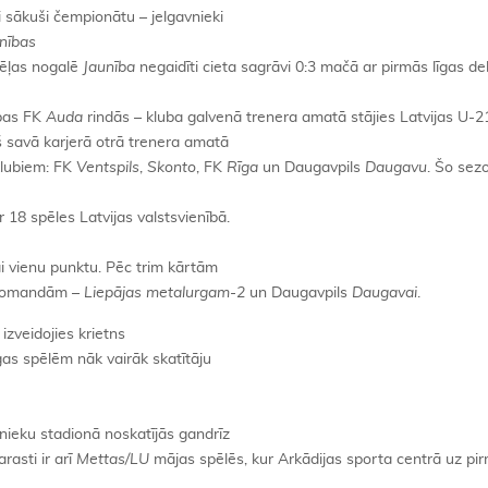
ši sākuši čempionātu – jelgavnieki
nības
dēļas nogalē
Jaunība
negaidīti cieta sagrāvi 0:3 mačā ar pirmās līgas d
ības FK
Auda
rindās – kluba galvenā trenera amatā stājies Latvijas U-2
rš savā karjerā otrā trenera amatā
klubiem: FK
Ventspils
,
Skonto
, FK
Rīga
un Daugavpils
Daugavu
. Šo se
r 18 spēles Latvijas valstsvienībā.
ai vienu punktu. Pēc trim kārtām
u komandām –
Liepājas metalurgam-2
un Daugavpils
Daugavai
.
izveidojies krietns
gas spēlēm nāk vairāk skatītāju
eku stadionā noskatījās gandrīz
rasti ir arī
Mettas/LU
mājas spēlēs, kur Arkādijas sporta centrā uz pi