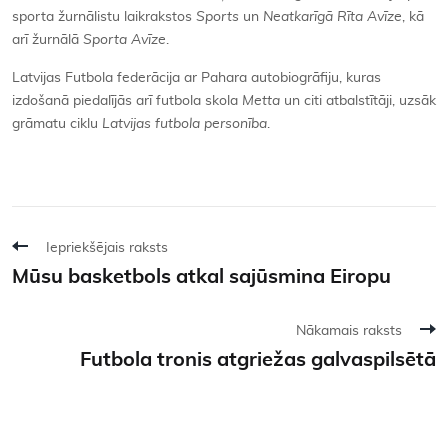
sporta žurnālistu laikrakstos
Sports
un
Neatkarīgā Rīta Avīze
, kā
arī žurnālā
Sporta Avīze
.
Latvijas Futbola federācija ar Pahara autobiogrāfiju, kuras
izdošanā piedalījās arī futbola skola
Metta
un citi atbalstītāji, uzsāk
grāmatu ciklu
Latvijas futbola personība
.
Iepriekšējais raksts
Mūsu basketbols atkal sajūsmina Eiropu
Nākamais raksts
Futbola tronis atgriežas galvaspilsētā