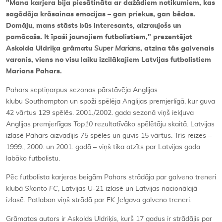
"Mana karjera bija piesātināta ar dažādiem notikumiem, kas
sagādāja krāsainas emocijas – gan priekus, gan bēdas.
Domāju, mans stāsts būs interesants, aizraujošs un
pamācošs. It īpaši jaunajiem futbolistiem," prezentējot
Askolda Uldriķa grāmatu
Super Marians
, atzina tās galvenais
varonis, viens no visu laiku izcilākajiem Latvijas futbolistiem
Marians Pahars.
Pahars septiņarpus sezonas pārstāvēja Anglijas
klubu
Southampton
un spoži spēlēja Anglijas premjerlīgā, kur guva
42 vārtus 129 spēlēs. 2001./2002. gada sezonā viņš iekļuva
Anglijas premjerlīgas
Top10
rezultatīvāko spēlētāju skaitā. Latvijas
izlasē Pahars aizvadījis 75 spēles un guvis 15 vārtus. Trīs reizes –
1999., 2000. un 2001. gadā – viņš tika atzīts par Latvijas gada
labāko futbolistu.
Pēc futbolista karjeras beigām Pahars strādāja par galveno treneri
klubā
Skonto FC
, Latvijas U-21 izlasē un Latvijas nacionālajā
izlasē. Patlaban viņš strādā par FK
Jelgava
galveno treneri.
Grāmatas autors ir Askolds Uldriķis, kurš 17 gadus ir strādājis par