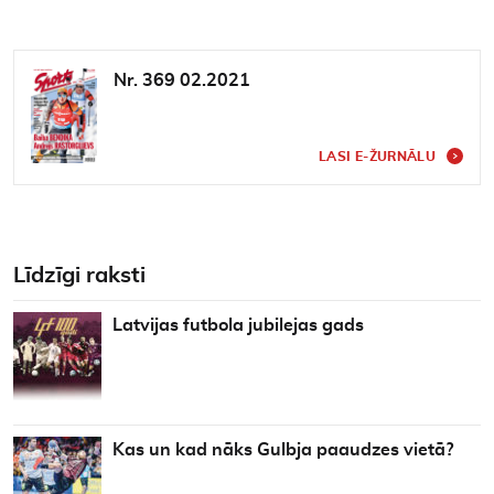
Nr. 369 02.2021
LASI E-ŽURNĀLU
Līdzīgi raksti
Latvijas futbola jubilejas gads
Kas un kad nāks Gulbja paaudzes vietā?