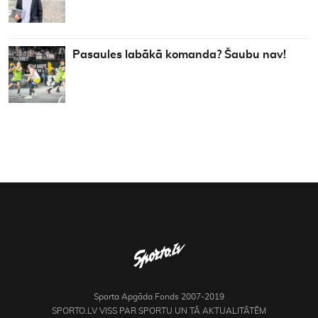
Pasaules labākā komanda? Šaubu nav!
Sporta Apgāda Fonds 2007-2019
SPORTO.LV VISS PAR SPORTU UN TĀ AKTUALITĀTĒM