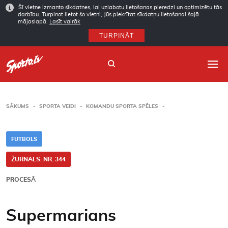
Šī vietne izmanto sīkdatnes, lai uzlabotu lietošanas pieredzi un optimizētu tās
darbību. Turpinot lietot šo vietni, Jūs piekrītat sīkdatņu lietošanai šajā
mājaslapā.
Lasīt vairāk
TURPINĀT
SĀKUMS
SPORTA VEIDI
KOMANDU SPORTA SPĒLES
Sākums
FUTBOLS
Sporta veidi
ŽURNĀLS: NR. 344
Autori
PROCESĀ
Arhīvs
Supermarians
Abonēšana