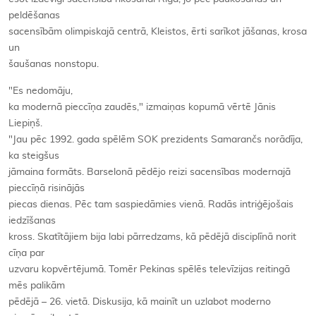
peldēšanas
sacensībām olimpiskajā centrā, Kleistos, ērti sarīkot jāšanas, krosa
un
šaušanas nonstopu.
"Es nedomāju,
ka modernā pieccīņa zaudēs," izmaiņas kopumā vērtē Jānis
Liepiņš.
"Jau pēc 1992. gada spēlēm SOK prezidents Samarančs norādīja,
ka steigšus
jāmaina formāts. Barselonā pēdējo reizi sacensības modernajā
pieccīņā risinājās
piecas dienas. Pēc tam saspiedāmies vienā. Radās intriģējošais
iedzīšanas
kross. Skatītājiem bija labi pārredzams, kā pēdējā disciplīnā norit
cīņa par
uzvaru kopvērtējumā. Tomēr Pekinas spēlēs televīzijas reitingā
mēs palikām
pēdējā – 26. vietā. Diskusija, kā mainīt un uzlabot moderno