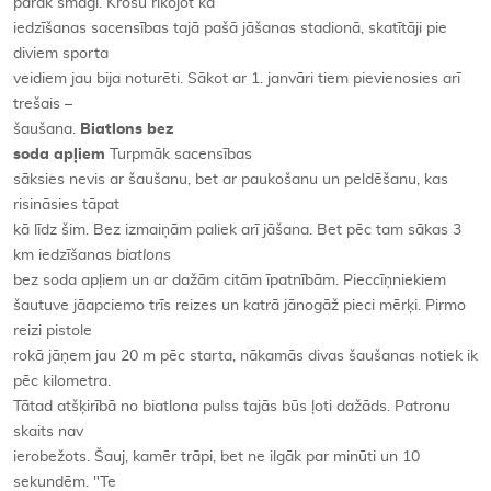
pārāk smagi. Krosu rīkojot kā
iedzīšanas sacensības tajā pašā jāšanas stadionā, skatītāji pie
diviem sporta
veidiem jau bija noturēti. Sākot ar 1. janvāri tiem pievienosies arī
trešais –
šaušana.
Biatlons bez
soda apļiem
Turpmāk sacensības
sāksies nevis ar šaušanu, bet ar paukošanu un peldēšanu, kas
risināsies tāpat
kā līdz šim. Bez izmaiņām paliek arī jāšana. Bet pēc tam sākas 3
km iedzīšanas
biatlons
bez soda apļiem un ar dažām citām īpatnībām. Pieccīņniekiem
šautuve jāapciemo trīs reizes un katrā jānogāž pieci mērķi. Pirmo
reizi pistole
rokā jāņem jau 20 m pēc starta, nākamās divas šaušanas notiek ik
pēc kilometra.
Tātad atšķirībā no biatlona pulss tajās būs ļoti dažāds. Patronu
skaits nav
ierobežots. Šauj, kamēr trāpi, bet ne ilgāk par minūti un 10
sekundēm. "Te