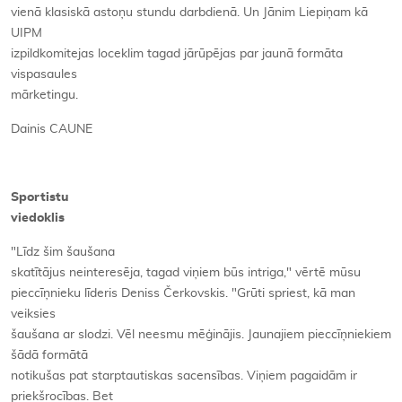
vienā klasiskā astoņu stundu darbdienā. Un Jānim Liepiņam kā
UIPM
izpildkomitejas loceklim tagad jārūpējas par jaunā formāta
vispasaules
mārketingu.
Dainis CAUNE
Sportistu
viedoklis
"Līdz šim šaušana
skatītājus neinteresēja, tagad viņiem būs intriga," vērtē mūsu
pieccīņnieku līderis Deniss Čerkovskis. "Grūti spriest, kā man
veiksies
šaušana ar slodzi. Vēl neesmu mēģinājis. Jaunajiem pieccīņniekiem
šādā formātā
notikušas pat starptautiskas sacensības. Viņiem pagaidām ir
priekšrocības. Bet