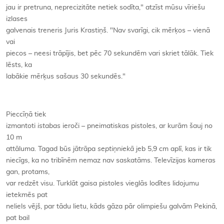
jau ir pretruna, neprecizitāte netiek sodīta," atzīst mūsu vīriešu
izlases
galvenais treneris Juris Krastiņš. "Nav svarīgi, cik mērķos – vienā
vai
piecos – neesi trāpījis, bet pēc 70 sekundēm vari skriet tālāk. Tiek
lēsts, ka
labākie mērķus sašaus 30 sekundēs."
Pieccīņā tiek
izmantoti
istabas
ieroči – pneimatiskas pistoles, ar kurām šauj no
10 m
attāluma. Tagad būs jātrāpa
septiņniekā
jeb 5,9 cm aplī, kas ir tik
niecīgs, ka no tribīnēm nemaz nav saskatāms. Televīzijas kameras
gan, protams,
var redzēt visu. Turklāt gaisa pistoles vieglās lodītes lidojumu
ietekmēs pat
neliels vējš, par tādu lietu, kāds gāza pār olimpiešu galvām Pekinā,
pat bail