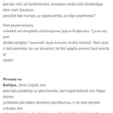
gan jau mēs arī iemācīsimies. Izmaiņas varētu būt neizdevīgas
tiem, kam šaušana
pieccīņā bija trumpis, jo tagad pietiks, ja trāpi septītniekā."
Pret jaunievedumu
neiebilst arī olimpiskā vicečempione Jeļena Rubļevska. "Ļena nav
pati
ātrākā skrējēja," komentē viņas treneris Andris Kalniņš. "Bet viņai
ir liela pieredze, ko var izmantot, lai ātri apgūtu prasmi šaut precīzi
ar
slodzi."
Pirmais no
Baltijas.
Jānis Liepiņš, kas
pats bijis peldētājs un pieccīņnieks, bet tagad ikdienā veic Rīgas
domes
Juridiskās pārvaldes direktora pienākumus, ir ne tikai pirmais
Latvijas, bet