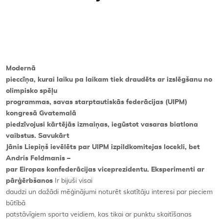
Kontakti
Modernā
pieccīņa, kurai laiku pa laikam tiek draudēts ar izslēgšanu no
olimpisko spēļu
programmas, savas starptautiskās federācijas (UIPM)
kongresā Gvatemalā
piedzīvojusi kārtējās izmaiņas, iegūstot vasaras biatlona
vaibstus. Savukārt
Jānis Liepiņš ievēlēts par UIPM izpildkomitejas locekli, bet
Andris Feldmanis –
par Eiropas konfederācijas viceprezidentu. Eksperimenti ar
pārģērbšanos
Ir bijuši visai
daudzi un dažādi mēģinājumi noturēt skatītāju interesi par pieciem
būtībā
patstāvīgiem sporta veidiem, kas tikai ar punktu skaitīšanas