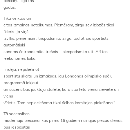
pieccīņu, ilga trīs
gadus.
Tika veiktas arī
citas izmaiņas noteikumos. Piemēram, zirgu sev izlozēs tikai
līderis. Ja viņš
izvilks, pieņemsim, trīspadsmito zirgu, tad otrais sportists
automātiski
saņems četrpadsmito, trešais – piecpadsmito utt. Arī tas
ieekonomēs laiku.
Ir ideja, nepalielinot
sportistu skaitu un izmaksas, jau Londonas olimpisko spēļu
programmā iekļaut
arī sacensības jauktajā stafetē, kurā startētu viena sieviete un
viens
vīrietis. Tam nepieciešama tikai rīcības komitejas piekrišana."
Tā sacensības
modernajā pieccīņā, kas pirms 16 gadiem risinājās piecas dienas,
būs iespiestas