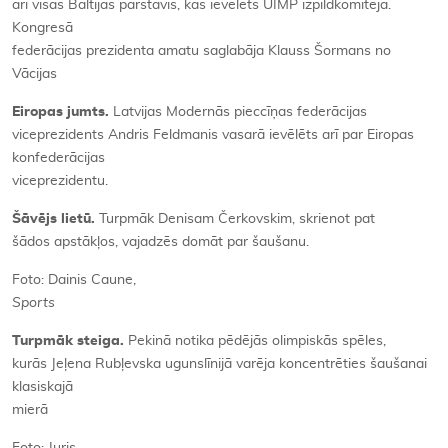
arī visas Baltijas pārstāvis, kas ievēlēts UIMP izpildkomitejā.
Kongresā
federācijas prezidenta amatu saglabāja Klauss Šormans no
Vācijas
Eiropas jumts.
Latvijas Modernās pieccīņas federācijas
viceprezidents Andris Feldmanis vasarā ievēlēts arī par Eiropas
konfederācijas
viceprezidentu.
Šāvējs lietū.
Turpmāk Denisam Čerkovskim, skrienot pat
šādos apstākļos, vajadzēs domāt par šaušanu.
Foto: Dainis Caune,
Sports
Turpmāk steiga.
Pekinā notika pēdējās olimpiskās spēles,
kurās Jeļena Rubļevska ugunslīnijā varēja koncentrēties šaušanai
klasiskajā
mierā