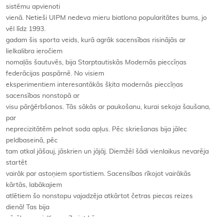
sistēmu apvienoti
vienā. Netieši UIPM nedeva mieru biatlona popularitātes bums, jo
vēl līdz 1993.
gadam šis sporta veids, kurā agrāk sacensības risinājās ar
lielkalibra ieročiem
nomaļās šautuvēs, bija Starptautiskās Modernās pieccīņas
federācijas paspārnē. No visiem
eksperimentiem interesantākās šķita modernās pieccīņas
sacensības nonstopā ar
visu pārģērbšanos. Tās sākās ar paukošanu, kurai sekoja šaušana,
par
neprecizitātēm pelnot soda apļus. Pēc skriešanas bija jālec
peldbaseinā, pēc
tam atkal jāšauj, jāskrien un jājāj. Diemžēl šādi vienlaikus nevarēja
startēt
vairāk par astoņiem sportistiem. Sacensības rīkojot vairākās
kārtās, labākajiem
atlētiem šo nonstopu vajadzēja atkārtot četras piecas reizes
dienā! Tas bija