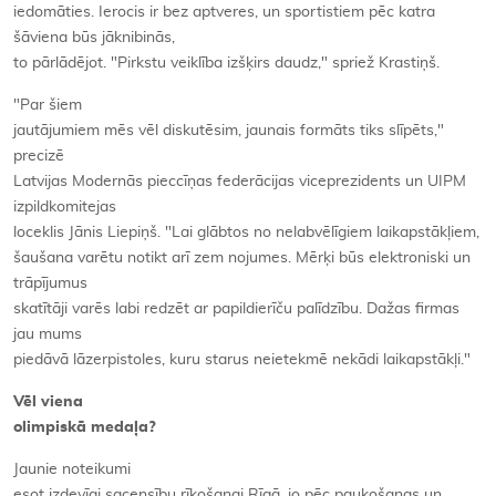
iedomāties. Ierocis ir bez aptveres, un sportistiem pēc katra
šāviena būs jāknibinās,
to pārlādējot. "Pirkstu veiklība izšķirs daudz," spriež Krastiņš.
"Par šiem
jautājumiem mēs vēl diskutēsim, jaunais formāts tiks slīpēts,"
precizē
Latvijas Modernās pieccīņas federācijas viceprezidents un UIPM
izpildkomitejas
loceklis Jānis Liepiņš. "Lai glābtos no nelabvēlīgiem laikapstākļiem,
šaušana varētu notikt arī zem nojumes. Mērķi būs elektroniski un
trāpījumus
skatītāji varēs labi redzēt ar papildierīču palīdzību. Dažas firmas
jau mums
piedāvā lāzerpistoles, kuru starus neietekmē nekādi laikapstākļi."
Vēl viena
olimpiskā medaļa?
Jaunie noteikumi
esot izdevīgi sacensību rīkošanai Rīgā, jo pēc paukošanas un