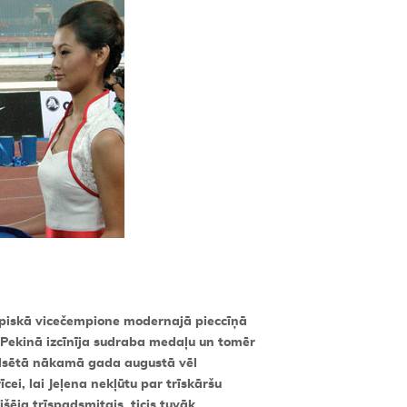
piskā vicečempione modernajā pieccīņā
 Pekinā izcīnīja sudraba medaļu un tomēr
pilsētā nākamā gada augustā vēl
cei, lai Jeļena nekļūtu par trīskāršu
išēja trīspadsmitais, ticis tuvāk