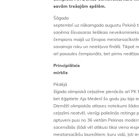
savām trešajām spēlēm.
Šāgada
septembrī uz nākamgada augustu Pekinā tika
saņēma šīsvasaras lielākais neveiksminieks
čempions maijā uz Eiropas meistarsacīkstēm
savainoja roku un neiekļuva finālā. Tikpat n
arī pasaules čempionāts, bet pirms nedēļas 
Principiālais
mirklis
Pēdējā
šīgada olimpiskā ceļazīme pienācās arī PK 
bet ēģiptiete Aja Medenī šo godu jau bija i
Diemžēl olimpiskās atlases noteikumi šādo
ceļazīmi neatvēl, vienīgi palielinās reitinga
aptuveni pusi no 36 vietām Pekinas modern
sacensībās (šādi vēl atlikusi tikai viena i
meistarsacīkšu laureātiem, kuru vidū, ļoti ie