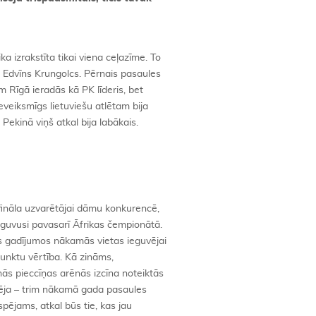
 izrakstīta tikai viena ceļazīme. To
 Edvīns Krungolcs. Pērnais pasaules
 Rīgā ieradās kā PK līderis, bet
eveiksmīgs lietuviešu atlētam bija
Pekinā viņš atkal bija labākais.
fināla uzvarētājai dāmu konkurencē,
eguvusi pavasarī Āfrikas čempionātā.
s gadījumos nākamās vietas ieguvējai
 punktu vērtība. Kā zināms,
ās pieccīņas arēnās izcīna noteiktās
espēja – trim nākamā gada pasaules
spējams, atkal būs tie, kas jau