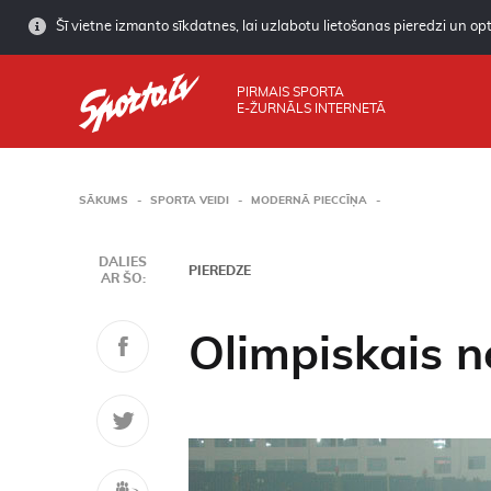
Šī vietne izmanto sīkdatnes, lai uzlabotu lietošanas pieredzi un opti
PIRMAIS SPORTA
E-ŽURNĀLS INTERNETĀ
SĀKUMS
SPORTA VEIDI
MODERNĀ PIECCĪŅA
DALIES
PIEREDZE
AR ŠO:
Olimpiskais n