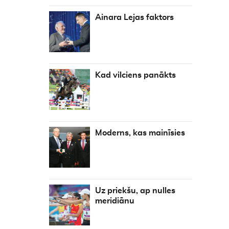
Ainara Lejas faktors
Kad vilciens panākts
Moderns, kas mainīsies
Uz priekšu, ap nulles
meridiānu