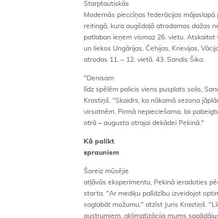
Starptautiskās
Modernās pieccīņas federācijas mājaslapā p
reitingā, kura augšdaļā atrodamas dažas n
patlaban ieņem vismaz 26. vietu. Atskaitot t
un liekos Ungārijas, Čehijas, Krievijas, Vāci
atrodas 11. – 12. vietā. 43. Sandis Šika.
"Denisam
līdz spēlēm palicis viens pusplats solis, Sand
Krastiņš. "Skaidrs, ka nākamā sezona jāpl
virsotnēm. Pirmā nepieciešama, lai pabeigt
otrā – augusta otrajai dekādei Pekinā."
Kā palikt
sprauniem
Šoreiz mūsējie
atļāvās eksperimentu, Pekinā ieradoties pēd
starta. "Ar mediķu palīdzību izveidojot opt
saglabāt možumu," atzīst Juris Krastiņš. "L
austrumiem, aklimatizācija mums sagādājusi