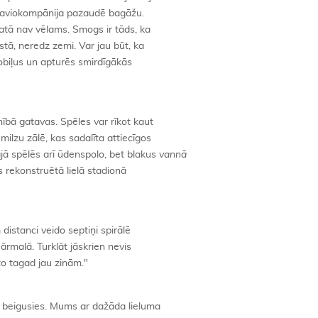
im, aviokompānija pazaudē bagāžu.
matā nav vēlams. Smogs ir tāds, ka
ostā, neredz zemi. Var jau būt, ka
obiļus un apturēs smirdīgākās
nībā gatavas. Spēles var rīkot kaut
ilzu zālē, kas sadalīta attiecīgos
jā spēlēs arī ūdenspolo, bet blakus
vannā
ks rekonstruētā lielā stadionā
m distanci veido septiņi spirālē
ē ārmalā. Turklāt jāskrien nevis
to tagad jau zinām."
 beigusies. Mums ar dažāda lieluma