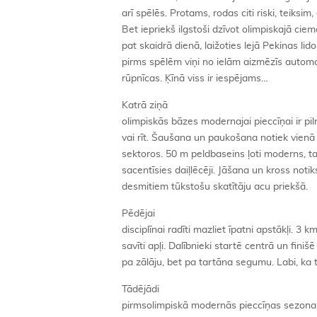
arī spēlēs. Protams, rodas citi riski, teiks
Bet iepriekš ilgstoši dzīvot olimpiskajā cie
pat skaidrā dienā, laižoties lejā Pekinas lid
pirms spēlēm viņi no ielām aizmēzīs autom
rūpnīcas. Ķīnā viss ir iespējams…
Katrā ziņā
olimpiskās bāzes modernajai pieccīņai ir pil
vai rīt. Šaušana un paukošana notiek vienā m
sektoros. 50 m peldbaseins ļoti moderns, ta
sacentīsies daiļlēcēji. Jāšana un kross noti
desmitiem tūkstošu skatītāju acu priekšā.
Pēdējai
disciplīnai radīti mazliet īpatni apstākļi. 3 k
savīti apļi. Dalībnieki startē centrā un finiš
pa zālāju, bet pa tartāna segumu. Labi, ka 
Tādējādi
pirmsolimpiskā modernās pieccīņas sezona