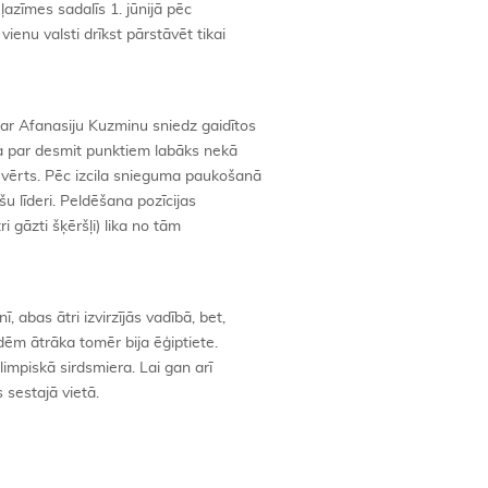
ļazīmes sadalīs 1. jūnijā pēc
ienu valsti drīkst pārstāvēt tikai
ar Afanasiju Kuzminu sniedz gaidītos
ja par desmit punktiem labāks nekā
 vērts. Pēc izcila snieguma paukošanā
u līderi. Peldēšana pozīcijas
ri gāzti šķēršļi) lika no tām
 abas ātri izvirzījās vadībā, bet,
dēm ātrāka tomēr bija ēģiptiete.
olimpiskā sirdsmiera. Lai gan arī
 sestajā vietā.