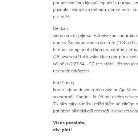
par pekiniešiem kļuvuši iepriekš), pārējās ce
pasaules olimpiskā reitinga, ņemot vērā, ka v
divi atlēti.
Beidzot
ziemā sāktā Jeļenas Rubļevskas sadarbība 
augļus. Šaušanā viņas rezultāts (183 p.) bi
Eiropas čempionātā Rīgā un astotās vietas
(25 uzvaras) Rubļevska kļuva par pārliecinoš
vājināja (2:27,54 – 27. rezultāts), jāšana (čet
nedaudz atkāpties.
Iedzīšanas
krosā Jeļena devās trešā reizē ar Aju Medenī,
savstarpēji cīnoties, finišā par divām sekun
Tik sīks mirklis mūsu atlēti šķīra no pilnīga 
patlaban olimpiskajā reitingā Jeļena atrodas
Viens pusplats,
divi plati