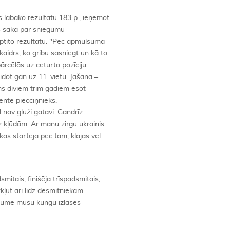
s labāko rezultātu 183 p., ieņemot
ss saka par sniegumu
ptīto rezultātu. "Pēc apmulsuma
kaidrs, ko gribu sasniegt un kā to
ārcēlās uz ceturto pozīciju.
īdot gan uz 11. vietu. Jāšanā –
irms diviem trim gadiem esot
entē pieccīņnieks.
l nav gluži gatavi. Gandrīz
z kļūdām. Ar manu zirgu ukrainis
as startēja pēc tam, klājās vēl
mitais, finišēja trīspadsmitais,
zkļūt arī līdz desmitniekam.
rezumē mūsu kungu izlases