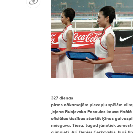
327 dienas
pirms nākamajām piecapļu spēlēm olim
Jeļena Rubļevska Pasaules kausa finālā
oficiālas tiesības startēt Ķīnas galvas
neieguva. Tiesa, tagad jānotiek zemestrī
olimpieti. Arī Deniss Čerkovskis, kurš fin