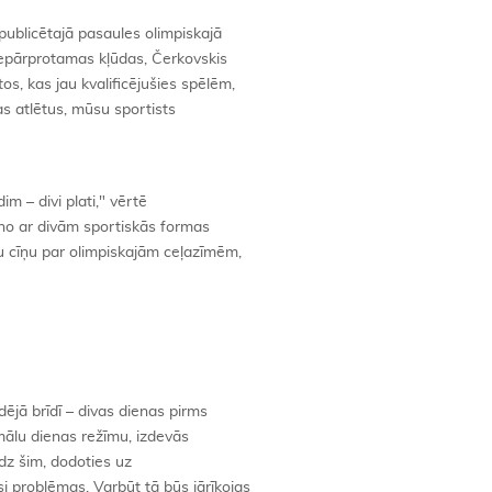
ublicētajā pasaules olimpiskajā
epārprotamas kļūdas, Čerkovskis
os, kas jau kvalificējušies spēlēm,
jas atlētus, mūsu sportists
im – divi plati," vērtē
āno ar divām sportiskās formas
u cīņu par olimpiskajām ceļazīmēm,
ējā brīdī – divas dienas pirms
imālu dienas režīmu, izdevās
īdz šim, dodoties uz
 problēmas. Varbūt tā būs jārīkojas