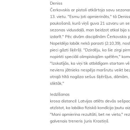
Deniss
Čerkovskis ar pistoli atkārtoja savu sezona
13. vietu. "Esmu ļoti apmierināts," tā Deni
paukošanā, kurā viņš guva 21 uzvaru un se
sezonas vidusdaļā, man beidzot atkal bija s
izdarīt." Pēc divām disciplīnām Čerkovskis p
Nopeldēja labāk nekā parasti (2:10,39), nosl
pieci gāzti šķēršļi. "Dzirdēju, ka šie zirgi p
nopirkti speciāli olimpiskajām spēlēm," kom
"Izskatījās, ka viņi tik atbildīgam startam vē
neviens jātnieks nespēja maršrutu veikt be
otrajā hītā nogāza sešus šķēršļus, dāmām, k
sliktāk."
Iedzīšanas
krosa distancē Latvijas atlēts devās sešpads
atzīstot, ka labāka fiziskā kondīcija ļautu ai
"Mani apmierina rezultāti, bet ne vieta," 
galvenais treneris Juris Krastiņš.