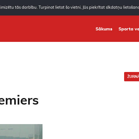
mizētu tās darbību. Turpinot lietot šo vietni, Jūs piekrītat sīkdatņu lietoša
Sākums
Sporta ve
ŽURNĀ
emiers