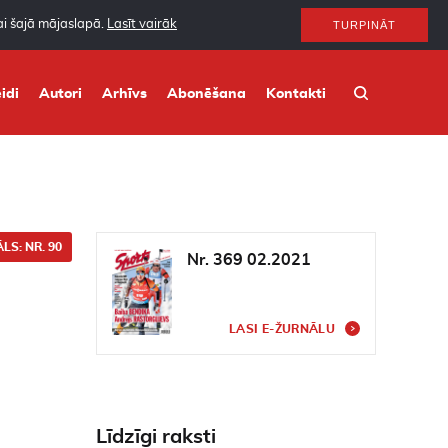
nai šajā mājaslapā.
Lasīt vairāk
TURPINĀT
idi
Autori
Arhīvs
Abonēšana
Kontakti
LS: NR. 90
Nr. 369 02.2021
LASI E-ŽURNĀLU
Līdzīgi raksti